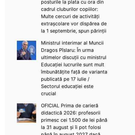
posturile la plata cu ora din
cadrul cluburilor copiilor:
Multe cercuri de activități
extrașcolare vor dispărea de
la 1 septembrie, spun părinții
Ministrul interimar al Muncii
Dragos Pîslaru: În urma
ultimelor discuții cu ministrul
Educației lucrurile sunt mult
îmbunătățite față de varianta
publicată pe 17 iulie /
Sectorul educației este
crucial
OFICIAL Prima de carieră
didactică 2026: profesorii
primesc cei 1.500 de lei până
la 31 august și îi pot folosi
până în august 2027 dacă