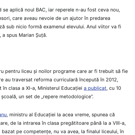
 se aplică noul BAC, iar reperele n-au fost ceva nou,
esori, care aveau nevoie de un ajutor în predarea
ază sub nicio formă examenul elevului. Anul viitor va fi
, a spus Marian Șuță.
ru pentru liceu și noilor programe care ar fi trebuit să fie
re au traversat reforma curriculară începută în 2012,
t în clasa a XI-a, Ministerul Educației
a publicat
, cu 10
e școală, un set de „repere metodologice”.
anu
, ministru al Educației la acea vreme, spunea că
re, de la intrarea în clasa pregătitoare până la a VIII-a,
 bazat pe competențe, nu va avea, la finalul liceului, în