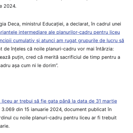
ie 2024.
Ligia Deca, ministrul Educației, a declarat, în cadrul unei
riantele intermediare ale planurilor-cadru pentru liceu
incipii cumulativ și atunci am rugat grupurile de lucru să
t de înțeles că noile planuri-cadru vor mai întârzia:
ază puțin, cred că merită sacrificiul de timp pentru a
cadru așa cum ni le dorim”.
 liceu ar trebui să fie gata până la data de 31 martie
nr. 3.069 din 15 ianuarie 2024, document publicat în
ordinul cu noile planuri-cadru pentru liceu ar fi trebuit
arie.