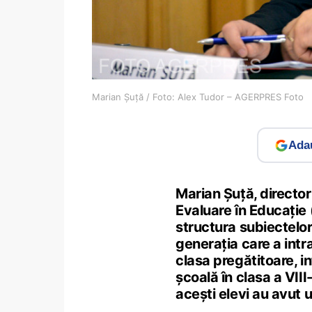
Marian Șuță / Foto: Alex Tudor – AGERPRES Foto
Adau
Marian Șuță, director 
Evaluare în Educație
structura subiectel
generația care a intr
clasa pregătitoare, in
școală în clasa a VIII-
acești elevi au avut