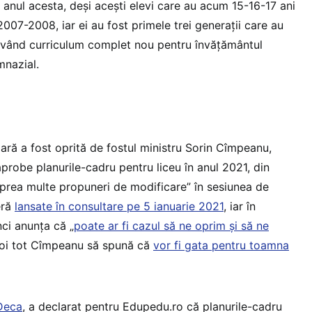
i anul acesta, deși acești elevi care au acum 15-16-17 ani
2007-2008, iar ei au fost primele trei generații care au
 având curriculum complet nou pentru învățământul
mnazial.
lară a fost oprită de fostul ministru Sorin Cîmpeanu,
aprobe planurile-cadru pentru liceu în anul 2021, din
 prea multe propuneri de modificare” în sesiunea de
eră
lansate în consultare pe 5 ianuarie 2021
, iar în
nci anunța că „
poate ar fi cazul să ne oprim și să ne
poi tot Cîmpeanu să spună că
vor fi gata pentru toamna
Deca
, a declarat pentru Edupedu.ro că planurile-cadru