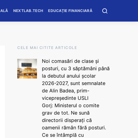
OALĂ
NEXTLAB.TECH
EDUCAȚIE FINANCIARĂ
CELE MAI CITITE ARTICOLE
Noi comasări de clase și
posturi, cu 3 săptămâni până
la debutul anului școlar
2026-2027, sunt semnalate
de Alin Badea, prim-
vicepreședinte USLI
Gorj: Ministerul o comite
grav de tot. Ne sună
directorii disperați că
oamenii rămân fără posturi.
Ce se întâmplă cu