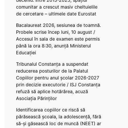
deceniu. Între 2015-2025, spațiul
comunitar a crescut masiv cheltuielile
de cercetare – ultimele date Eurostat
Bacalaureat 2026, sesiunea de toamnă.
Probele scrise încep luni, 10 august /
Accesul în sala de examen este permis
până la ora 8:30, anunță Ministerul
Educației
Tribunalul Constanța a suspendat
reducerea posturilor de la Palatul
Copiilor pentru anul școlar 2026-2027
prin decizie executorie / ISJ Constanța
refuză să aplice hotărârea, acuză
Asociația Părinților
Identificarea copiilor ce riscă să
părăsească școala, la adolescență, fără
să-și găsească loc de muncă (NEET) ar