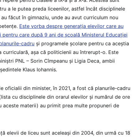
și repere pentru clasele a IX-a și a X-a. Acestea sunt
u a le putea preda liceenilor, astfel încât disciplinele
e au făcut în gimnaziu, unde au avut curriculum nou
petențe.
Este vorba despre generația elevilor care au
i pentru care după 9 ani de școală Ministerul Educației
 planurile-cadru
și programele școlare pentru ca aceștia
curriculară, așa că politicienii au întrerupt-o. Este
miniștri PNL – Sorin Cîmpeanu și Ligia Deca, ambii
eședintele Klaus Iohannis.
e oficialii din minister, în 2021, a fost că planurile-cadru
(lista cu disciplinele din orarul elevilor și numărul de ore
 aceste materii) au primit prea multe propuneri de
ă elevii de liceu sunt aceleași din 2004, din urmă cu 18