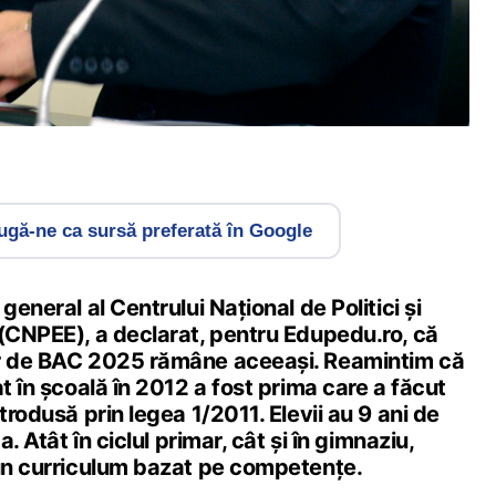
gă-ne ca sursă preferată în Google
general al Centrului Național de Politici și
 (CNPEE), a declarat, pentru Edupedu.ro, că
or de BAC 2025 rămâne aceeași. Reamintim că
at în școală în 2012 a fost prima care a făcut
trodusă prin legea 1/2011. Elevii au 9 ani de
a. Atât în ciclul primar, cât și în gimnaziu,
 un curriculum bazat pe competențe.