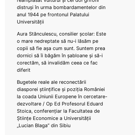
reamplasat vulturul și cei doi grifoni
distruși în urma bombardamentelor din
anul 1944 pe frontonul Palatului
Universității
Aura Stănculescu, consilier școlar: Este
o mare nedreptate să nu-i lăsăm pe
copii să fie așa cum sunt. Suntem prea
dornici să îi băgăm în șabloane și să-i
corectăm, să invalidăm ceea ce fac
diferit
Bugetele reale ale reconectării
diasporei științifice și poziția României
la coada Uniunii Europene în cercetare-
dezvoltare / Op Ed Profesorul Eduard
Stoica, conferențiar la Facultatea de
Științe Economice a Universității
„Lucian Blaga” din Sibiu