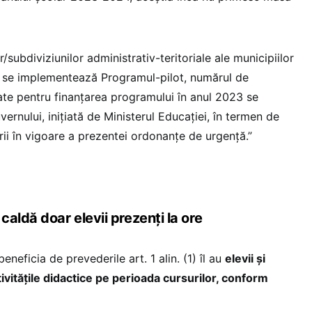
or/subdiviziunilor administrativ-teritoriale ale municipiilor
are se implementează Programul-pilot, numărul de
cate pentru finanțarea programului în anul 2023 se
ernului, inițiată de Ministerul Educației, în termen de
ării în vigoare a prezentei ordonanțe de urgență.”
aldă doar elevii prezenți la ore
beneficia de prevederile art. 1 alin. (1) îl au
elevii și
tivitățile didactice pe perioada cursurilor, conform