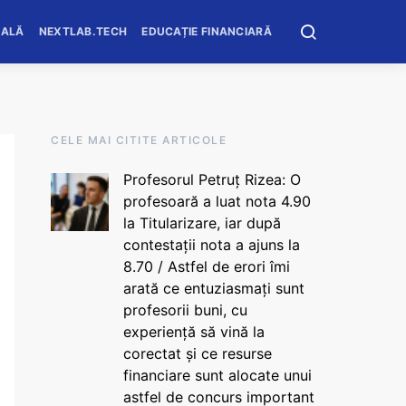
OALĂ
NEXTLAB.TECH
EDUCAȚIE FINANCIARĂ
CELE MAI CITITE ARTICOLE
Profesorul Petruț Rizea: O
profesoară a luat nota 4.90
la Titularizare, iar după
contestații nota a ajuns la
8.70 / Astfel de erori îmi
arată ce entuziasmați sunt
profesorii buni, cu
experiență să vină la
corectat și ce resurse
financiare sunt alocate unui
astfel de concurs important