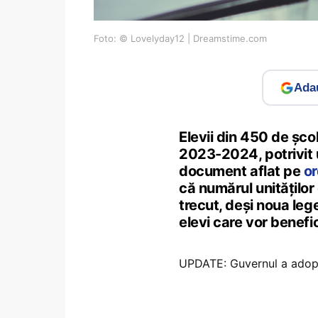
Foto: © Lovelyday12 | Dreamstime.com
Adau
Elevii din 450 de șco
2023-2024, potrivit 
document aflat pe
or
că numărul unităților
trecut, deși noua leg
elevi care vor benef
UPDATE: Guvernul a adopt