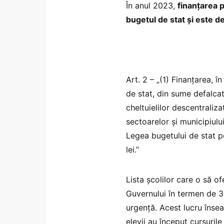
În anul 2023,
finanțarea p
bugetul de stat și este 
Art. 2 – „(1) Finanțarea, 
de stat, din sume defalca
cheltuielilor descentraliza
sectoarelor și municipiului
Legea bugetului de stat 
lei.”
Lista școlilor care o să of
Guvernului în termen de 30
urgență. Acest lucru înse
elevii au început cursuri