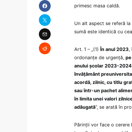
primesc masa caldă.
Un alt aspect se referă la
sumă este identică cu cea
Art. 1 – „(1)
În anul 2023
,
ordonanțe de urgență,
pe
anului școlar 2023-2024, 
învățământ preuniversita
acordă, zilnic, cu titlu g
sau într-un pachet alimen
în limita unei valori zilni
adăugată
”, se arată în p
Părinții vor face o cerere 