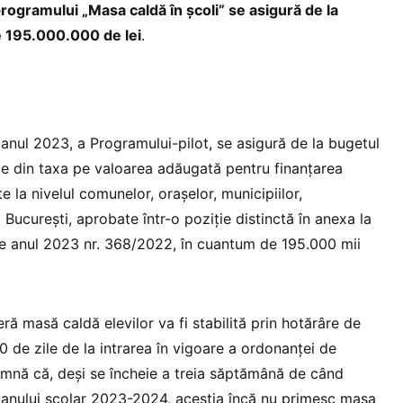
rogramului „Masa caldă în școli” se asigură de la
de 195.000.000 de lei
.
în anul 2023, a Programului-pilot, se asigură de la bugetul
te din taxa pe valoarea adăugată pentru finanțarea
te la nivelul comunelor, orașelor, municipiilor,
 București, aprobate într-o poziție distinctă în anexa la
pe anul 2023 nr. 368/2022, în cuantum de 195.000 mii
eră masă caldă elevilor va fi stabilită prin hotărâre de
 de zile de la intrarea în vigoare a ordonanței de
amnă că, deși se încheie a treia săptămână de când
le anului școlar 2023-2024, aceștia încă nu primesc masa