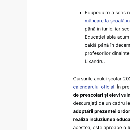
Edupedu.ro a scris 
mâncare la școală î
până în iunie, iar se
Educației abia acum
caldă până în decemb
profesorilor dinaint
Lixandru.
Cursurile anului școlar 2
calendarului oficial
. În pr
de preșcolari și elevi vul
descurajați de un cadru le
adoptării prezentei ordon
realiza incluziunea educaț
acestea, este aproape o lu