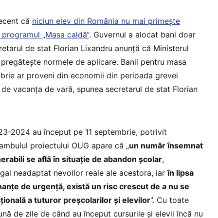
recent că
niciun elev din România nu mai primește
n programul „Masa caldă“
. Guvernul a alocat bani doar
cretarul de stat Florian Lixandru anunță că Ministerul
 pregătește normele de aplicare. Banii pentru masa
rie ar proveni din economii din perioada grevei
e de vacanța de vară, spunea secretarul de stat Florian
023-2024 au început pe 11 septembrie, potrivit
eambulul proiectului OUG apare că „
un număr însemnat
nerabili se află în situație de abandon școlar
,
gal neadaptat nevoilor reale ale acestora, iar
în lipsa
anțe de urgență, există un risc crescut de a nu se
ională a tuturor preșcolarilor și elevilor
”. Cu toate
nă de zile de când au început cursurile și elevii încă nu