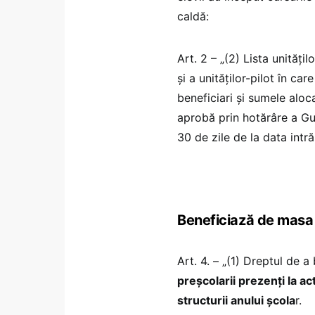
caldă:
Art. 2 – „(2) Lista unitățil
și a unităților-pilot în c
beneficiari și sumele alo
aprobă prin hotărâre a Guv
30 de zile de la data intr
Beneficiază de masa c
Art. 4. – „(1) Dreptul de a 
preșcolarii prezenți la ac
structurii anului școla
r.