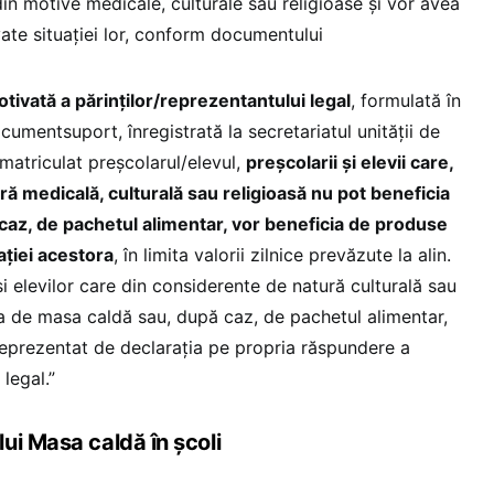
in motive medicale, culturale sau religioase și vor avea
te situației lor, conform documentului
tivată a părinților/reprezentantului legal
, formulată în
cumentsuport, înregistrată la secretariatul unității de
matriculat preșcolarul/elevul,
preșcolarii și elevii care,
ă medicală, culturală sau religioasă nu pot beneficia
caz, de pachetul alimentar, vor beneficia de produse
ației acestora
, în limita valorii zilnice prevăzute la alin.
 și elevilor care din considerente de natură culturală sau
ia de masa caldă sau, după caz, de pachetul alimentar,
eprezentat de declarația pe propria răspundere a
 legal.”
ui Masa caldă în școli