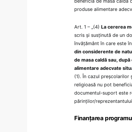
beneficia de masa caldă d
produse alimentare adecva
Art. 1 – „(4)
La cererea mo
scris și susținută de un do
învățământ în care este în
din considerente de natur
de masa caldă sau, după 
alimentare adecvate situ
(1). În cazul preșcolarilor
religioasă nu pot benefic
documentul-suport este r
părinților/reprezentantului
Finanțarea programul