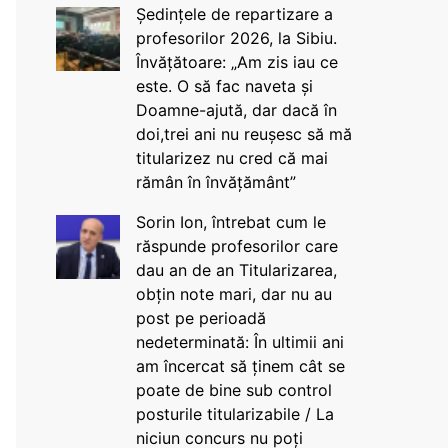
Ședințele de repartizare a
profesorilor 2026, la Sibiu.
Învățătoare: „Am zis iau ce
este. O să fac naveta și
Doamne-ajută, dar dacă în
doi,trei ani nu reușesc să mă
titularizez nu cred că mai
rămân în învățământ”
Sorin Ion, întrebat cum le
răspunde profesorilor care
dau an de an Titularizarea,
obțin note mari, dar nu au
post pe perioadă
nedeterminată: În ultimii ani
am încercat să ținem cât se
poate de bine sub control
posturile titularizabile / La
niciun concurs nu poți