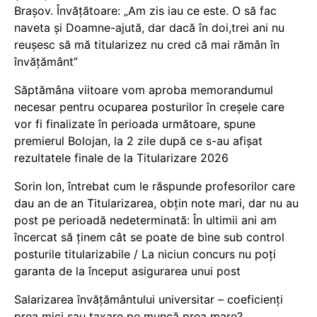
Brașov. Învățătoare: „Am zis iau ce este. O să fac
naveta și Doamne-ajută, dar dacă în doi,trei ani nu
reușesc să mă titularizez nu cred că mai rămân în
învățământ”
Săptămâna viitoare vom aproba memorandumul
necesar pentru ocuparea posturilor în creșele care
vor fi finalizate în perioada următoare, spune
premierul Bolojan, la 2 zile după ce s-au afișat
rezultatele finale de la Titularizare 2026
Sorin Ion, întrebat cum le răspunde profesorilor care
dau an de an Titularizarea, obțin note mari, dar nu au
post pe perioadă nedeterminată: În ultimii ani am
încercat să ținem cât se poate de bine sub control
posturile titularizabile / La niciun concurs nu poți
garanta de la început asigurarea unui post
Salarizarea învățământului universitar – coeficienți
prea mici sau taxare pe muncă prea mare?