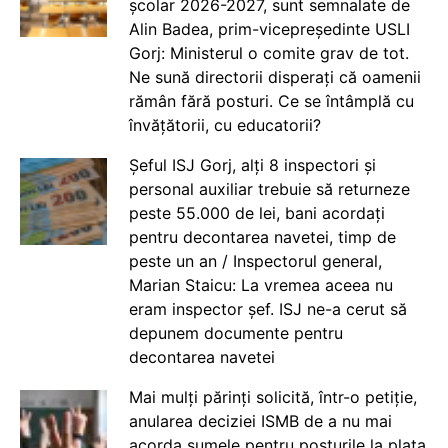
școlar 2026-2027, sunt semnalate de
Alin Badea, prim-vicepreședinte USLI
Gorj: Ministerul o comite grav de tot.
Ne sună directorii disperați că oamenii
rămân fără posturi. Ce se întâmplă cu
învățătorii, cu educatorii?
Șeful ISJ Gorj, alți 8 inspectori și
personal auxiliar trebuie să returneze
peste 55.000 de lei, bani acordați
pentru decontarea navetei, timp de
peste un an / Inspectorul general,
Marian Staicu: La vremea aceea nu
eram inspector șef. ISJ ne-a cerut să
depunem documente pentru
decontarea navetei
Mai mulți părinți solicită, într-o petiție,
anularea deciziei ISMB de a nu mai
acorda sumele pentru posturile la plata