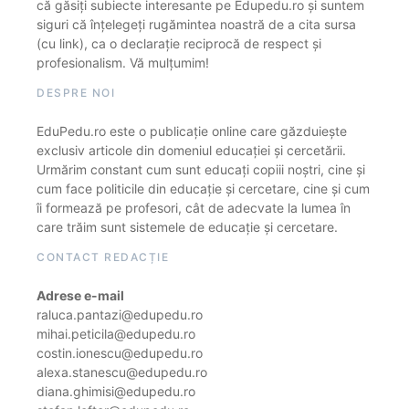
că găsiți subiecte interesante pe Edupedu.ro și suntem
siguri că înțelegeți rugămintea noastră de a cita sursa
(cu link), ca o declarație reciprocă de respect și
profesionalism. Vă mulțumim!
DESPRE NOI
EduPedu.ro este o publicație online care găzduiește
exclusiv articole din domeniul educației și cercetării.
Urmărim constant cum sunt educați copiii noștri, cine și
cum face politicile din educație și cercetare, cine și cum
îi formează pe profesori, cât de adecvate la lumea în
care trăim sunt sistemele de educație și cercetare.
CONTACT REDACȚIE
Adrese e-mail
raluca.pantazi@edupedu.ro
mihai.peticila@edupedu.ro
costin.ionescu@edupedu.ro
alexa.stanescu@edupedu.ro
diana.ghimisi@edupedu.ro