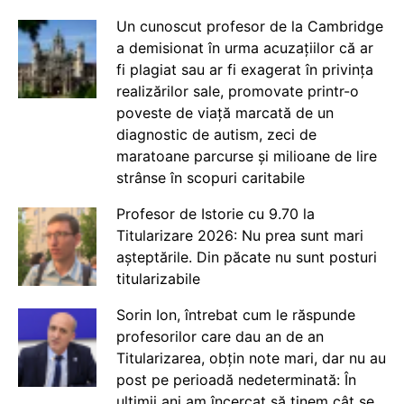
Un cunoscut profesor de la Cambridge
a demisionat în urma acuzațiilor că ar
fi plagiat sau ar fi exagerat în privința
realizărilor sale, promovate printr-o
poveste de viață marcată de un
diagnostic de autism, zeci de
maratoane parcurse și milioane de lire
strânse în scopuri caritabile
Profesor de Istorie cu 9.70 la
Titularizare 2026: Nu prea sunt mari
așteptările. Din păcate nu sunt posturi
titularizabile
Sorin Ion, întrebat cum le răspunde
profesorilor care dau an de an
Titularizarea, obțin note mari, dar nu au
post pe perioadă nedeterminată: În
ultimii ani am încercat să ținem cât se