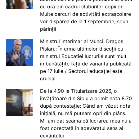
cu ora din cadrul cluburilor copiilor:
Multe cercuri de activități extrașcolare
vor dispărea de la 1 septembrie, spun
părinții
Ministrul interimar al Muncii Dragos
Pîslaru: În urma ultimelor discuții cu
ministrul Educației lucrurile sunt mult
îmbunătățite față de varianta publicată
pe 17 iulie / Sectorul educației este
crucial
De la 4.90 la Titularizare 2026, o
învățătoare din Sibiu a primit nota 8.70
după contestație: Când am văzut nota
inițială, nu mă puteam opri din plâns.
Mi-am dat seama că lucrarea mea nu a
fost corectată în adevăratul sens al
cuvântului