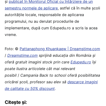
şi
publicat în Monitorul Oficial cu întârziere de un
semestru normele de aplicare
, astfel că în multe şcoli
autoritățile locale, responsabile de aplicarea
programului, nu au derulat procedurile de
implementare, după cum Edupedu.ro a scris la acea
vreme.
Foto: ©
Pattanaphong Khuankaew | Dreamstime.com
/
Dreamstime.com
sprijină educaţia din România şi
oferă gratuit imagini stock prin care
Edupedu.ro
îşi
poate ilustra articolele cât mai relevant
posibil
/
Campania Back to school oferă posibilitatea
oricărei școli, profesor sau elev să
descarce imagini
de calitate cu 50% discount
.
Citește și: