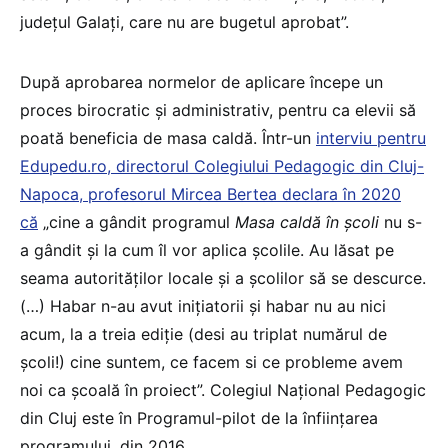
județul Galați, care nu are bugetul aprobat”.
După aprobarea normelor de aplicare începe un
proces birocratic și administrativ, pentru ca elevii să
poată beneficia de masa caldă. Într-un
interviu pentru
Edupedu.ro, directorul Colegiului Pedagogic din Cluj-
Napoca, profesorul Mircea Bertea declara în 2020
că
„cine a gândit programul
Masa caldă în școli
nu s-
a gândit și la cum îl vor aplica școlile. Au lăsat pe
seama autorităților locale și a școlilor să se descurce.
(…) Habar n-au avut inițiatorii și habar nu au nici
acum, la a treia ediție (desi au triplat numărul de
școli!) cine suntem, ce facem si ce probleme avem
noi ca școală în proiect”. Colegiul Național Pedagogic
din Cluj este în Programul-pilot de la înființarea
programului, din 2016.