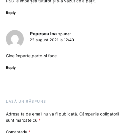
PSD le împărțea tuturor şi s-a văzut ce a pățit.
Reply
Popescu Ina
spune:
22 august 2021 la 12:40
Cine împarte,parte-și face.
Reply
LASĂ UN RĂSPUNS
Adresa ta de email nu va fi publicată.
Câmpurile obligatorii
sunt marcate cu
*
Comentariu
*