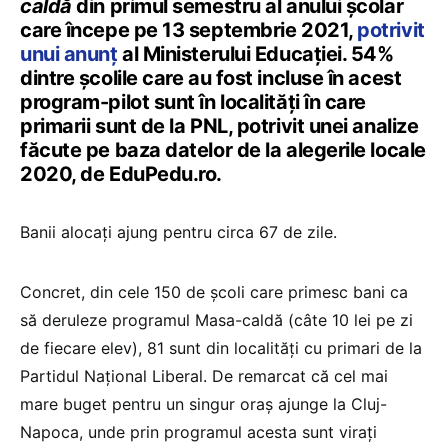
caldă
din primul semestru al anului școlar
care începe pe 13 septembrie 2021,
potrivit
unui anunț
al Ministerului Educației. 54%
dintre școlile care au fost incluse în acest
program-pilot sunt în localități în care
primarii sunt de la PNL, potrivit unei analize
făcute pe baza datelor de la alegerile locale
2020, de EduPedu.ro.
Banii alocați ajung pentru circa 67 de zile.
Concret, din cele 150 de școli care primesc bani ca
să deruleze programul Masa-caldă (câte 10 lei pe zi
de fiecare elev), 81 sunt din localități cu primari de la
Partidul Național Liberal. De remarcat că cel mai
mare buget pentru un singur oraș ajunge la Cluj-
Napoca, unde prin programul acesta sunt virați