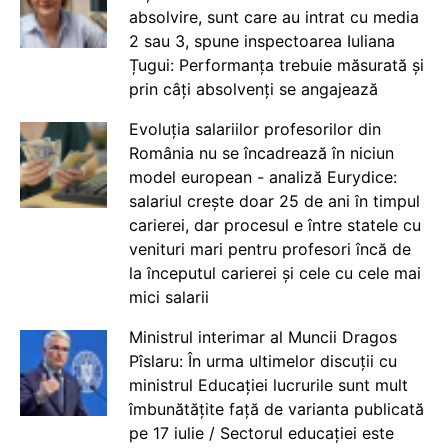
absolvire, sunt care au intrat cu media
2 sau 3, spune inspectoarea Iuliana
Țugui: Performanța trebuie măsurată și
prin câți absolvenți se angajează
Evoluția salariilor profesorilor din
România nu se încadrează în niciun
model european - analiză Eurydice:
salariul crește doar 25 de ani în timpul
carierei, dar procesul e între statele cu
venituri mari pentru profesori încă de
la începutul carierei și cele cu cele mai
mici salarii
Ministrul interimar al Muncii Dragos
Pîslaru: În urma ultimelor discuții cu
ministrul Educației lucrurile sunt mult
îmbunătățite față de varianta publicată
pe 17 iulie / Sectorul educației este