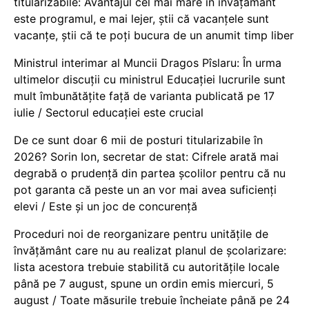
titularizabile: Avantajul cel mai mare în învățământ
este programul, e mai lejer, știi că vacanțele sunt
vacanţe, știi că te poți bucura de un anumit timp liber
Ministrul interimar al Muncii Dragos Pîslaru: În urma
ultimelor discuții cu ministrul Educației lucrurile sunt
mult îmbunătățite față de varianta publicată pe 17
iulie / Sectorul educației este crucial
De ce sunt doar 6 mii de posturi titularizabile în
2026? Sorin Ion, secretar de stat: Cifrele arată mai
degrabă o prudență din partea școlilor pentru că nu
pot garanta că peste un an vor mai avea suficienți
elevi / Este și un joc de concurență
Proceduri noi de reorganizare pentru unitățile de
învățământ care nu au realizat planul de școlarizare:
lista acestora trebuie stabilită cu autoritățile locale
până pe 7 august, spune un ordin emis miercuri, 5
august / Toate măsurile trebuie încheiate până pe 24