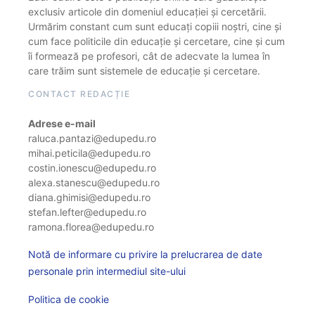
exclusiv articole din domeniul educației și cercetării.
Urmărim constant cum sunt educați copiii noștri, cine și
cum face politicile din educație și cercetare, cine și cum
îi formează pe profesori, cât de adecvate la lumea în
care trăim sunt sistemele de educație și cercetare.
CONTACT REDACȚIE
Adrese e-mail
raluca.pantazi@edupedu.ro
mihai.peticila@edupedu.ro
costin.ionescu@edupedu.ro
alexa.stanescu@edupedu.ro
diana.ghimisi@edupedu.ro
stefan.lefter@edupedu.ro
ramona.florea@edupedu.ro
Notă de informare cu privire la prelucrarea de date
personale prin intermediul site-ului
Politica de cookie