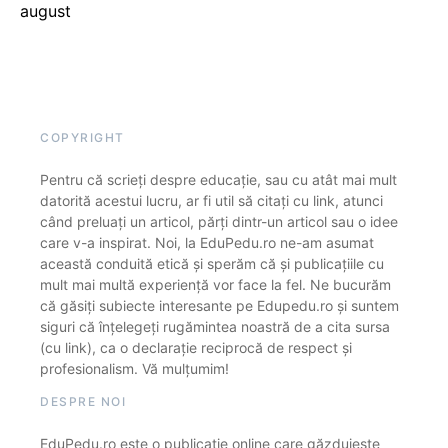
august
COPYRIGHT
Pentru că scrieți despre educație, sau cu atât mai mult
datorită acestui lucru, ar fi util să citați cu link, atunci
când preluați un articol, părți dintr-un articol sau o idee
care v-a inspirat. Noi, la EduPedu.ro ne-am asumat
această conduită etică și sperăm că și publicațiile cu
mult mai multă experiență vor face la fel. Ne bucurăm
că găsiți subiecte interesante pe Edupedu.ro și suntem
siguri că înțelegeți rugămintea noastră de a cita sursa
(cu link), ca o declarație reciprocă de respect și
profesionalism. Vă mulțumim!
DESPRE NOI
EduPedu.ro este o publicație online care găzduiește