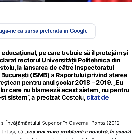
gă-ne ca sursă preferată în Google
ducaţional, pe care trebuie să îl protejăm şi
larat rectorul Universităţii Politehnica din
toiu, la lansarea de către Inspectoratul
i București (ISMB) a Raportului privind starea
eştean pentru anul şcolar 2018 – 2019. „Eu
elor care nu blamează acest sistem, nu pentru
st sistem”, a precizat Costoiu,
citat de
i și Învățământului Superior în Guvernul Ponta (2012-
totuși, că „
cea mai mare problemă a noastră, în şcoală