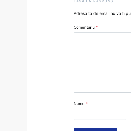
LASĂ UN RĂSPUNS
Adresa ta de email nu va fi pu
Comentariu
*
Nume
*