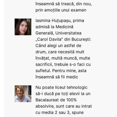
înseamnă să treacă, din nou,
prin emoțiile unui examen
Iasmina Huțupașu, prima
admisă la Medicină
Generală, Universitatea
„Carol Davila” din București:
Când alegi un astfel de
drum, care necesită mult
învățat, multă muncă, multe
sacrificii, trebuie s-o faci cu
sufletul. Pentru mine, asta
înseamnă să fii medic
Nu poate liceul tehnologic
să-i ducă pe toți elevii la un
Bacalaureat de 100%
absolvire, sunt care au intrat
cu media 2 sau 3, spune