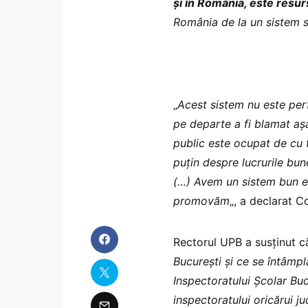
şi în România, este resu
România de la un sistem s
„
Acest sistem nu este perf
pe departe a fi blamat aş
public este ocupat de cu t
puţin despre lucrurile bun
(…) Avem un sistem bun edu
promovăm
„, a declarat C
Rectorul UPB a susținut c
Bucureşti şi ce se întâmp
Inspectoratului Şcolar Bu
inspectoratului oricărui ju