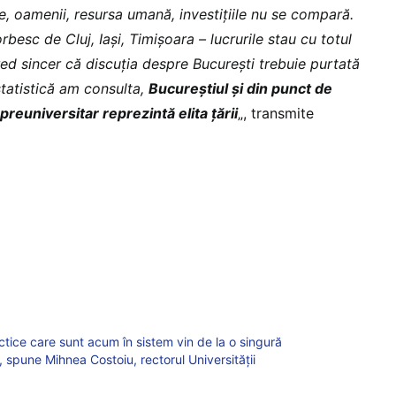
e, oamenii, resursa umană, investiţiile nu se compară.
rbesc de Cluj, Iaşi, Timişoara – lucrurile stau cu totul
cred sincer că discuţia despre Bucureşti trebuie purtată
statistică am consulta,
Bucureştiul şi din punct de
reuniversitar reprezintă elita ţării
„, transmite
tice care sunt acum în sistem vin de la o singură
, spune Mihnea Costoiu, rectorul Universității