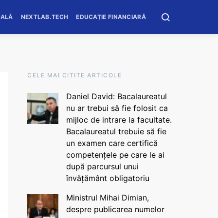
OALĂ
NEXTLAB.TECH
EDUCAȚIE FINANCIARĂ
CELE MAI CITITE ARTICOLE
Daniel David: Bacalaureatul
nu ar trebui să fie folosit ca
mijloc de intrare la facultate.
Bacalaureatul trebuie să fie
un examen care certifică
competențele pe care le ai
după parcursul unui
învățământ obligatoriu
Ministrul Mihai Dimian,
despre publicarea numelor