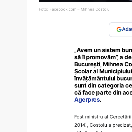
Foto: Facebook.com – Mihnea Costoiu
Adau
„Avem un sistem bun e
să îl promovăm”, a dec
Bucureşti, Mihnea Cos
Școlar al Municipiulu
învăţământului bucur
sunt din categoria c
că face parte din ace
Agerpres
.
Fost ministru al Cercetări
2014), Costoiu a precizat, 