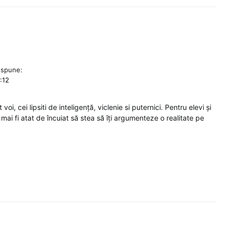
spune:
6:12
oi, cei lipsiti de inteligență, viclenie si puternici. Pentru elevi și
 mai fi atat de încuiat să stea să îți argumenteze o realitate pe