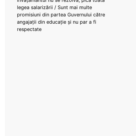
învățământul nu se rezolvă, pică toată
legea salarizării / Sunt mai multe
promisiuni din partea Guvernului către
angajații din educație și nu par a fi
respectate