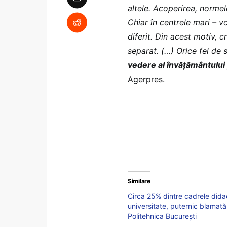
altele. Acoperirea, normel
Chiar în centrele mari – vo
diferit. Din acest motiv, 
separat. (…) Orice fel de 
vedere al învăţământului p
Agerpres.
Similare
Circa 25% dintre cadrele didac
universitate, puternic blamată
Politehnica București