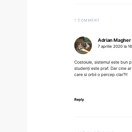
1 COMMENT
Adrian Magher
7 aprilie 2020 la 1
Costoiule, sistemul este bun pt v
studenți este praf. Dar cine ar
care si orbii o percep clar?!!
Reply