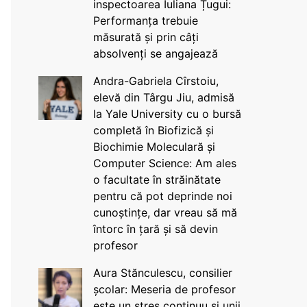
inspectoarea Iuliana Țugui:
Performanța trebuie
măsurată și prin câți
absolvenți se angajează
Andra-Gabriela Cîrstoiu,
elevă din Târgu Jiu, admisă
la Yale University cu o bursă
completă în Biofizică și
Biochimie Moleculară și
Computer Science: Am ales
o facultate în străinătate
pentru că pot deprinde noi
cunoștințe, dar vreau să mă
întorc în țară și să devin
profesor
Aura Stănculescu, consilier
școlar: Meseria de profesor
este un stres continuu și unii