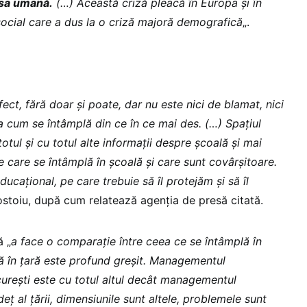
rsa umană.
(…) Această criză pleacă în Europa şi în
ocial care a dus la o criză majoră demografică
„.
ect, fără doar şi poate, dar nu este nici de blamat, nici
a cum se întâmplă din ce în ce mai des. (…) Spaţiul
otul şi cu totul alte informaţii despre şcoală şi mai
e care se întâmplă în şcoală şi care sunt covârşitoare.
caţional, pe care trebuie să îl protejăm şi să îl
ostoiu, după cum relatează agenția de presă citată.
ă „
a face o comparaţie între ceea ce se întâmplă în
lă în ţară este profund greşit. Managementul
cureşti este cu totul altul decât managementul
deţ al ţării, dimensiunile sunt altele, problemele sunt