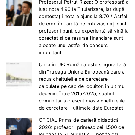
Profesorul Petruț Rizea: O profesoară a
luat nota 4.90 la Titularizare, iar după
contestații nota a ajuns la 8.70 / Astfel
de erori îmi arată ce entuziasmați sunt
profesorii buni, cu experiență să vină la
corectat și ce resurse financiare sunt
alocate unui astfel de concurs
important
Unici în UE: România este singura țară
din întreaga Uniune Europeană care a
redus cheltuielile de cercetare,
calculate pe cap de locuitor, în ultimul
deceniu. Între 2015-2025, spațiul
comunitar a crescut masiv cheltuielile
de cercetare - ultimele date Eurostat
OFICIAL Prima de carieră didactică
2026: profesorii primesc cei 1.500 de
lei până la 31 august și îi pot folosi