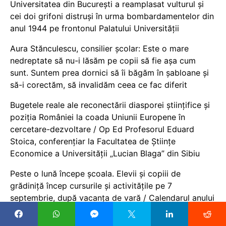
Universitatea din București a reamplasat vulturul și
cei doi grifoni distruși în urma bombardamentelor din
anul 1944 pe frontonul Palatului Universității
Aura Stănculescu, consilier școlar: Este o mare
nedreptate să nu-i lăsăm pe copii să fie așa cum
sunt. Suntem prea dornici să îi băgăm în șabloane și
să-i corectăm, să invalidăm ceea ce fac diferit
Bugetele reale ale reconectării diasporei științifice și
poziția României la coada Uniunii Europene în
cercetare-dezvoltare / Op Ed Profesorul Eduard
Stoica, conferențiar la Facultatea de Științe
Economice a Universității „Lucian Blaga” din Sibiu
Peste o lună începe școala. Elevii și copiii de
grădiniță încep cursurile și activitățile pe 7
septembrie, după vacanța de vară / Calendarul anului
școlar 2026-2027 și lista vacanțelor