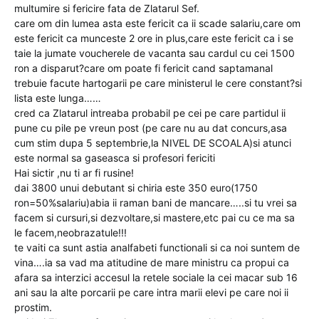
multumire si fericire fata de Zlatarul Sef.
care om din lumea asta este fericit ca ii scade salariu,care om
este fericit ca munceste 2 ore in plus,care este fericit ca i se
taie la jumate voucherele de vacanta sau cardul cu cei 1500
ron a disparut?care om poate fi fericit cand saptamanal
trebuie facute hartogarii pe care ministerul le cere constant?si
lista este lunga……
cred ca Zlatarul intreaba probabil pe cei pe care partidul ii
pune cu pile pe vreun post (pe care nu au dat concurs,asa
cum stim dupa 5 septembrie,la NIVEL DE SCOALA)si atunci
este normal sa gaseasca si profesori fericiti
Hai sictir ,nu ti ar fi rusine!
dai 3800 unui debutant si chiria este 350 euro(1750
ron=50%salariu)abia ii raman bani de mancare…..si tu vrei sa
facem si cursuri,si dezvoltare,si mastere,etc pai cu ce ma sa
le facem,neobrazatule!!!
te vaiti ca sunt astia analfabeti functionali si ca noi suntem de
vina….ia sa vad ma atitudine de mare ministru ca propui ca
afara sa interzici accesul la retele sociale la cei macar sub 16
ani sau la alte porcarii pe care intra marii elevi pe care noi ii
prostim.