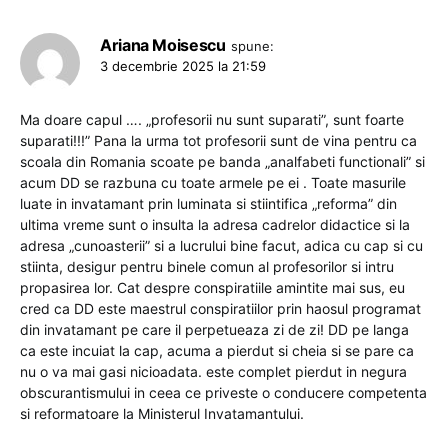
Ariana Moisescu
spune:
3 decembrie 2025 la 21:59
Ma doare capul …. „profesorii nu sunt suparati”, sunt foarte
suparati!!!” Pana la urma tot profesorii sunt de vina pentru ca
scoala din Romania scoate pe banda „analfabeti functionali” si
acum DD se razbuna cu toate armele pe ei . Toate masurile
luate in invatamant prin luminata si stiintifica „reforma” din
ultima vreme sunt o insulta la adresa cadrelor didactice si la
adresa „cunoasterii” si a lucrului bine facut, adica cu cap si cu
stiinta, desigur pentru binele comun al profesorilor si intru
propasirea lor. Cat despre conspiratiile amintite mai sus, eu
cred ca DD este maestrul conspiratiilor prin haosul programat
din invatamant pe care il perpetueaza zi de zi! DD pe langa
ca este incuiat la cap, acuma a pierdut si cheia si se pare ca
nu o va mai gasi nicioadata. este complet pierdut in negura
obscurantismului in ceea ce priveste o conducere competenta
si reformatoare la Ministerul Invatamantului.