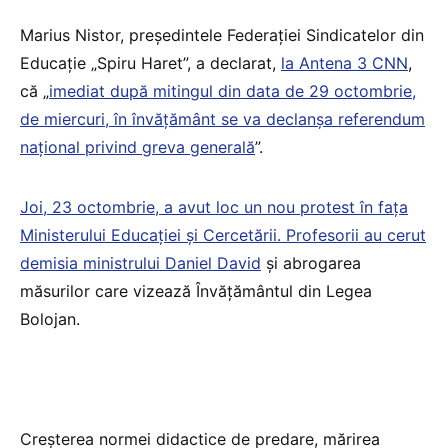
Marius Nistor, președintele Federației Sindicatelor din
Educație „Spiru Haret”, a declarat,
la Antena 3 CNN
,
că „
imediat după mitingul din data de 29 octombrie,
de miercuri, în învățământ se va declanșa referendum
național privind greva generală
”.
Joi, 23 octombrie, a avut loc un nou protest în fața
Ministerului Educației și Cercetării. Profesorii au cerut
demisia ministrului Daniel David
și abrogarea
măsurilor care vizează Învățământul din Legea
Bolojan.
Creșterea normei didactice de predare, mărirea