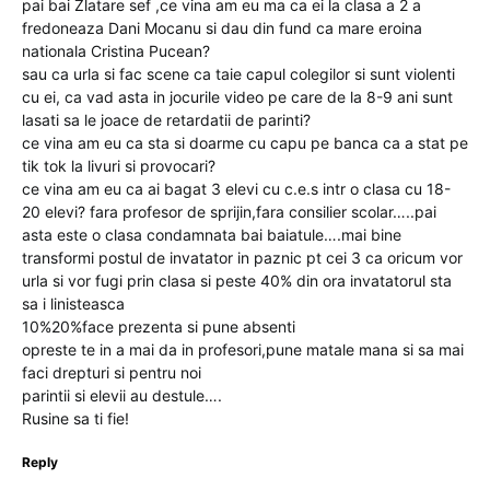
pai bai Zlatare sef ,ce vina am eu ma ca ei la clasa a 2 a
fredoneaza Dani Mocanu si dau din fund ca mare eroina
nationala Cristina Pucean?
sau ca urla si fac scene ca taie capul colegilor si sunt violenti
cu ei, ca vad asta in jocurile video pe care de la 8-9 ani sunt
lasati sa le joace de retardatii de parinti?
ce vina am eu ca sta si doarme cu capu pe banca ca a stat pe
tik tok la livuri si provocari?
ce vina am eu ca ai bagat 3 elevi cu c.e.s intr o clasa cu 18-
20 elevi? fara profesor de sprijin,fara consilier scolar…..pai
asta este o clasa condamnata bai baiatule….mai bine
transformi postul de invatator in paznic pt cei 3 ca oricum vor
urla si vor fugi prin clasa si peste 40% din ora invatatorul sta
sa i linisteasca
10%20%face prezenta si pune absenti
opreste te in a mai da in profesori,pune matale mana si sa mai
faci drepturi si pentru noi
parintii si elevii au destule….
Rusine sa ti fie!
Reply