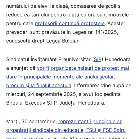
numărului de elevi la clasă, comasarea de școli și
reducerea tarifului pentru plata cu ora sunt motivele
pentru care
profesorii continuă protestele
. Aceste
prevederi sunt prevăzute în Legea nr. 141/2025,
cunoscută drept Legea Bolojan.
Sindicatul Învățământ Preuniversitar (
SIP
) Hunedoara
a anunțat că
vor fi organizate măsuri de protest mai
dure în principalele momente ale anului școlar,
precum și la finalul acestuia
. Informarea vine după ce
miercuri, 24 septembrie 2025, a avut loc ședința
Biroului Executiv S.I.P. Județul Hunedoara.
Marți, 30 septembrie,
reprezentanții principalelor
organizații sindicale din educație, FSLI și FSE Spiru
Haret, au protestat
, în fața Ministerului Educației, cu