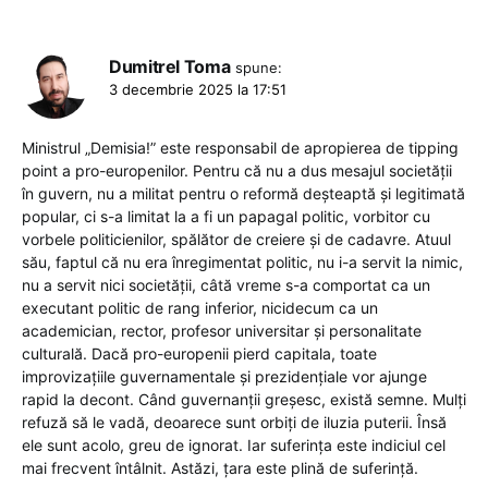
Dumitrel Toma
spune:
3 decembrie 2025 la 17:51
Ministrul „Demisia!” este responsabil de apropierea de tipping
point a pro-europenilor. Pentru că nu a dus mesajul societății
în guvern, nu a militat pentru o reformă deșteaptă și legitimată
popular, ci s-a limitat la a fi un papagal politic, vorbitor cu
vorbele politicienilor, spălător de creiere și de cadavre. Atuul
său, faptul că nu era înregimentat politic, nu i-a servit la nimic,
nu a servit nici societății, câtă vreme s-a comportat ca un
executant politic de rang inferior, nicidecum ca un
academician, rector, profesor universitar și personalitate
culturală. Dacă pro-europenii pierd capitala, toate
improvizațiile guvernamentale și prezidențiale vor ajunge
rapid la decont. Când guvernanții greșesc, există semne. Mulți
refuză să le vadă, deoarece sunt orbiți de iluzia puterii. Însă
ele sunt acolo, greu de ignorat. Iar suferința este indiciul cel
mai frecvent întâlnit. Astăzi, țara este plină de suferință.