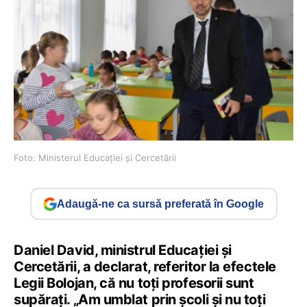
Foto: Ministerul Educației și Cercetării
Adaugă-ne ca sursă preferată în Google
Daniel David, ministrul Educației și
Cercetării, a declarat, referitor la efectele
Legii Bolojan, că nu toți profesorii sunt
supărați. „Am umblat prin școli și nu toți