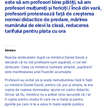
este să am profesori bine plătiți, să am
profesori mulțumiți și fericiți / Încă din vară,
profesorii protestează față de creșterea
normei didactice de predare, mărirea
numărului de elevi la clasă, reducerea
tarifului pentru plata cu ora
Similare
Reacția sindicatelor după ce ministrul Daniel David a
declarat că nu toți profesorii sunt supărați, ci cei din
sindicate: Ceea ce ministrul numește simplist „supărare”
este manifestarea unei frustrări acumulate
Profesorii au evitat să-și arate nemulțumirea față în față
cu ministrul Daniel David, pentru că, pur și simplu, le era
rușine de rușinea dumnealui, spune un cadru didactic:
Sincer să fiu, ministrul nu a arătat nicio secundă că i-ar
fi rușine pentru modul în care ne-a tratat și pentru
jignirile pe care ni le-a adus în toate ieșirile publice