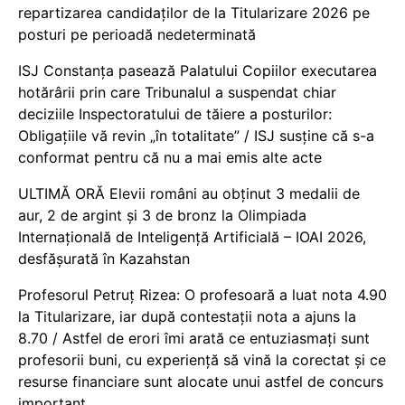
repartizarea candidaților de la Titularizare 2026 pe
posturi pe perioadă nedeterminată
ISJ Constanța pasează Palatului Copiilor executarea
hotărârii prin care Tribunalul a suspendat chiar
deciziile Inspectoratului de tăiere a posturilor:
Obligațiile vă revin „în totalitate” / ISJ susține că s-a
conformat pentru că nu a mai emis alte acte
ULTIMĂ ORĂ Elevii români au obținut 3 medalii de
aur, 2 de argint și 3 de bronz la Olimpiada
Internațională de Inteligență Artificială – IOAI 2026,
desfășurată în Kazahstan
Profesorul Petruț Rizea: O profesoară a luat nota 4.90
la Titularizare, iar după contestații nota a ajuns la
8.70 / Astfel de erori îmi arată ce entuziasmați sunt
profesorii buni, cu experiență să vină la corectat și ce
resurse financiare sunt alocate unui astfel de concurs
important