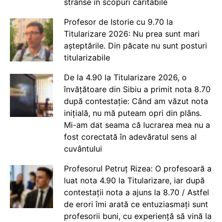
strânse în scopuri caritabile
Profesor de Istorie cu 9.70 la
Titularizare 2026: Nu prea sunt mari
așteptările. Din păcate nu sunt posturi
titularizabile
De la 4.90 la Titularizare 2026, o
învățătoare din Sibiu a primit nota 8.70
după contestație: Când am văzut nota
inițială, nu mă puteam opri din plâns.
Mi-am dat seama că lucrarea mea nu a
fost corectată în adevăratul sens al
cuvântului
Profesorul Petruț Rizea: O profesoară a
luat nota 4.90 la Titularizare, iar după
contestații nota a ajuns la 8.70 / Astfel
de erori îmi arată ce entuziasmați sunt
profesorii buni, cu experiență să vină la