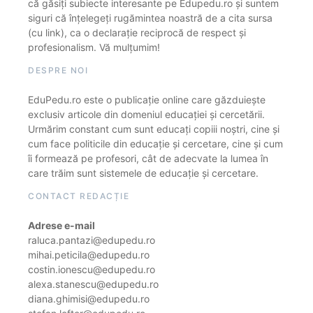
că găsiți subiecte interesante pe Edupedu.ro și suntem
siguri că înțelegeți rugămintea noastră de a cita sursa
(cu link), ca o declarație reciprocă de respect și
profesionalism. Vă mulțumim!
DESPRE NOI
EduPedu.ro este o publicație online care găzduiește
exclusiv articole din domeniul educației și cercetării.
Urmărim constant cum sunt educați copiii noștri, cine și
cum face politicile din educație și cercetare, cine și cum
îi formează pe profesori, cât de adecvate la lumea în
care trăim sunt sistemele de educație și cercetare.
CONTACT REDACȚIE
Adrese e-mail
raluca.pantazi@edupedu.ro
mihai.peticila@edupedu.ro
costin.ionescu@edupedu.ro
alexa.stanescu@edupedu.ro
diana.ghimisi@edupedu.ro