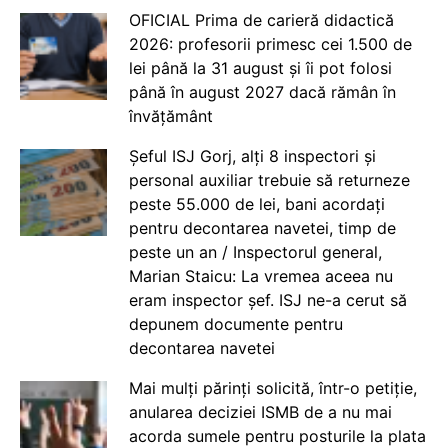
OFICIAL Prima de carieră didactică
2026: profesorii primesc cei 1.500 de
lei până la 31 august și îi pot folosi
până în august 2027 dacă rămân în
învățământ
Șeful ISJ Gorj, alți 8 inspectori și
personal auxiliar trebuie să returneze
peste 55.000 de lei, bani acordați
pentru decontarea navetei, timp de
peste un an / Inspectorul general,
Marian Staicu: La vremea aceea nu
eram inspector șef. ISJ ne-a cerut să
depunem documente pentru
decontarea navetei
Mai mulți părinți solicită, într-o petiție,
anularea deciziei ISMB de a nu mai
acorda sumele pentru posturile la plata