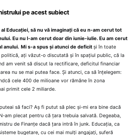
istrului pe acest subiect
 al Educației, să nu vă imaginați că eu n-am cerut tot
nului. Eu nu l-am cerut doar din iunie-iulie. Eu am cerut
l anului.
Mi s-a spus și atunci de deficit
și în toate
politică, ați văzut-o discutată și în spațiul public, că la
 am venit să discut la rectificare, deficitul financiar
icarea nu se mai putea face. Și atunci, ca să înțelegem:
fiindcă cele 400 de milioane vor rămâne în zona
i primit cele 2 miliarde.
uteai să faci? Aș fi putut să plec și-mi era bine dacă
. N-am plecat pentru că țara trebuia salvată. Degeaba,
istru de Finanțe dacă țara intră în junk. Educația, ca
sisteme bugetare, cu cei mai mulți angajați, suferă