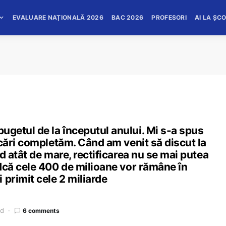
EVALUARE NAȚIONALĂ 2026
BAC 2026
PROFESORI
AI LA ȘC
bugetul de la începutul anului. Mi s-a spus
ificări completăm. Când am venit să discut la
ind atât de mare, rectificarea nu se mai putea
indcă cele 400 de milioane vor rămâne în
 primit cele 2 miliarde
ad
6 comments