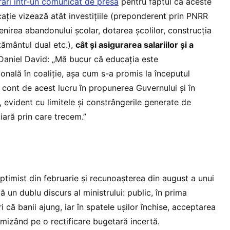
ări într-un comunicat de presă
pentru faptul că aceste
ație vizează atât investițiile (preponderent prin PNRR
nirea abandonului școlar, dotarea școlilor, construcția
ământul dual etc.),
cât și asigurarea salariilor și a
 Daniel David: „Mă bucur că educația este
ională în coaliție, așa cum s-a promis la începutul
t cont de acest lucru în propunerea Guvernului și în
, evident cu limitele și constrângerile generate de
iară prin care trecem.”
ptimist din februarie și recunoașterea din august a unui
ă un dublu discurs al ministrului: public, în prima
i că banii ajung, iar în spatele ușilor închise, acceptarea
 mizând pe o rectificare bugetară incertă.