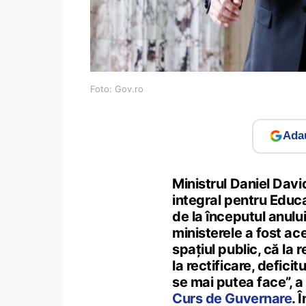
Foto: Gov.ro
Adau
Ministrul Daniel Davi
integral pentru Educa
de la începutul anului
ministerele a fost ace
spațiul public, că la
la rectificare, deficit
se mai putea face”, a
Curs de Guvernare
. 