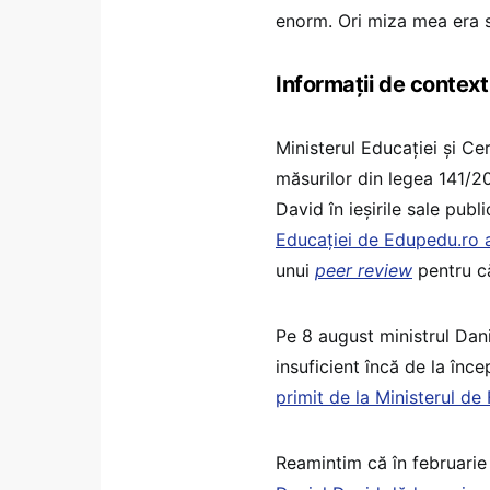
enorm. Ori miza mea era s
Informații de context
Ministerul Educației și Ce
măsurilor din legea 141/20
David în ieșirile sale publ
Educației de Edupedu.ro a
unui
peer review
pentru 
Pe 8 august ministrul Dan
insuficient încă de la încep
primit de la Ministerul de
Reamintim că în februari