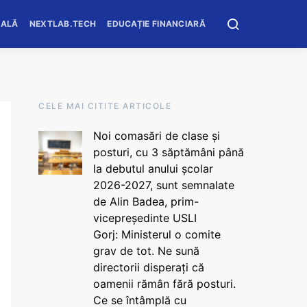
OALĂ
NEXTLAB.TECH
EDUCAȚIE FINANCIARĂ
CELE MAI CITITE ARTICOLE
Noi comasări de clase și
posturi, cu 3 săptămâni până
la debutul anului școlar
2026-2027, sunt semnalate
de Alin Badea, prim-
vicepreședinte USLI
Gorj: Ministerul o comite
grav de tot. Ne sună
directorii disperați că
oamenii rămân fără posturi.
Ce se întâmplă cu