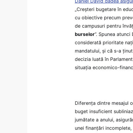
Daniel David dădea asigur
„Creșteri bugetare în educ
cu obiective precum preve
de campusuri pentru învăț
burselor
”. Spunea atunci
considerată prioritate naț
mandatului, și că s-a ținu
decizia luată în Parlament
situația economico-financ
Diferența dintre mesajul o
buget insuficient subliniaz
jumătate a anului, asigurăr
unei finanțări incomplete,