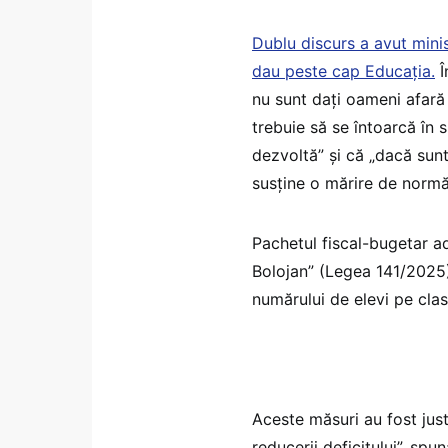
Dublu discurs a avut minis
dau peste cap Educația.
Î
nu sunt dați oameni afară 
trebuie să se întoarcă în s
dezvoltă” și că „dacă sunt
susține o mărire de normă 
Pachetul fiscal-bugetar a
Bolojan” (Legea 141/2025)
numărului de elevi pe clas
Aceste măsuri au fost just
reducerii deficitului”, spu