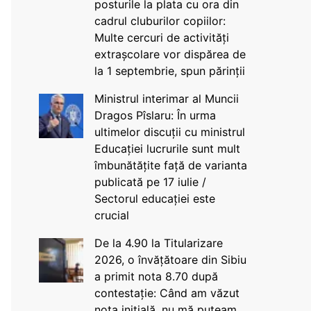
posturile la plata cu ora din
cadrul cluburilor copiilor:
Multe cercuri de activități
extrașcolare vor dispărea de
la 1 septembrie, spun părinții
Ministrul interimar al Muncii
Dragos Pîslaru: În urma
ultimelor discuții cu ministrul
Educației lucrurile sunt mult
îmbunătățite față de varianta
publicată pe 17 iulie /
Sectorul educației este
crucial
De la 4.90 la Titularizare
2026, o învățătoare din Sibiu
a primit nota 8.70 după
contestație: Când am văzut
nota inițială, nu mă puteam