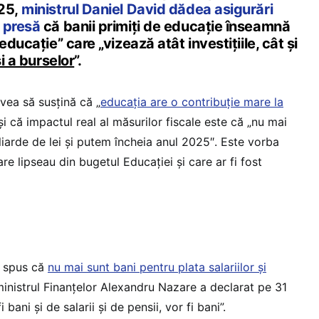
025,
ministrul Daniel David dădea asigurări
 presă
că banii primiți de educație înseamnă
educație” care „vizează atât investițiile, cât și
și a burselor
”.
avea să susțină că „
educația are o contribuție mare la
 și că impactul real al măsurilor fiscale este că „nu mai
iarde de lei și putem încheia anul 2025″. Este vorba
re lipseau din bugetul Educației și care ar fi fost
a spus că
nu mai sunt bani pentru plata salariilor și
ministrul Finanțelor Alexandru Nazare a declarat pe 31
fi bani și de salarii și de pensii, vor fi bani”.