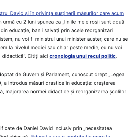
trul David și în privința susținerii măsurilor care acum
n urmă cu 2 luni spunea ca „liniile mele roșii sunt două –
din educație, banii salvați prin acele reorganizări
istem, nu voi fi ministrul unui minister auster, care nu se
em la nivelul mediei sau chiar peste medie, eu nu voi
didactică”. Citiți aici
cronologia unui recul politic
.
doptat de Guvern și Parlament, cunoscut drept „Legea
, a introdus măsuri drastice în educație: creșterea
ă, majorarea normei didactice și reorganizarea școlilor.
ificate de Daniel David inclusiv prin „necesitatea
nând chiar că „
Educația are o contribuție mare la