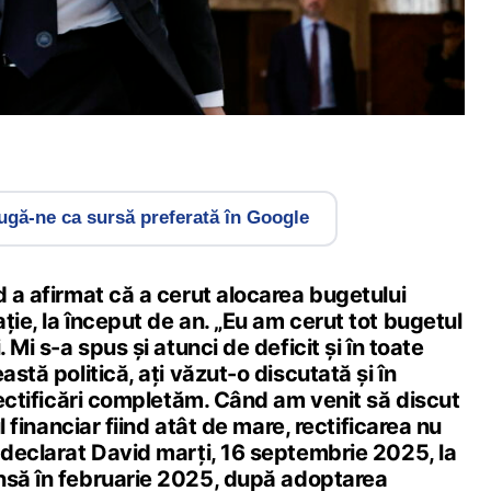
gă-ne ca sursă preferată în Google
d a afirmat că a cerut alocarea bugetului
ție, la început de an. „Eu am cerut tot bugetul
. Mi s-a spus și atunci de deficit și în toate
astă politică, ați văzut-o discutată și în
 rectificări completăm. Când am venit să discut
ul financiar fiind atât de mare, rectificarea nu
 declarat David marți, 16 septembrie 2025, la
Însă în februarie 2025, după adoptarea