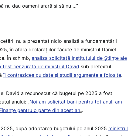
ă nu dau oameni afară și să nu …”
rcetării nu a prezentat nicio analiză a fundamentării
25, în afara declarațiilor făcute de ministrul Daniel
ice. În schimb,
analiza solicitată Institutului de Științe ale
 fost cenzurată de ministrul David
sub pretextul
că
îi contrazicea cu date și studii argumentele folosite
.
iel David a recunoscut că bugetul pe 2025 a fost
utul anului: „
Noi am solicitat bani pentru tot anul, am
 Finanțe pentru o parte din acest an
„.
e 2025, după adoptarea bugetului pe anul 2025
ministrul