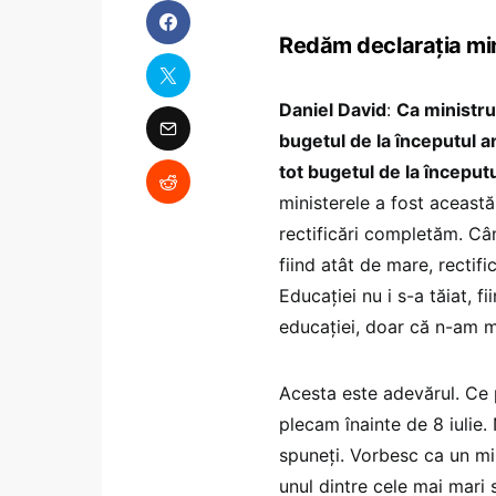
Redăm declarația min
Daniel David
:
Ca ministru
bugetul de la începutul a
tot bugetul de la începutu
ministerele a fost această 
rectificări completăm. Când
fiind atât de mare, rectif
Educației nu i s-a tăiat, 
educației, doar că n-am ma
Acesta este adevărul. Ce p
plecam înainte de 8 iulie
spuneți. Vorbesc ca un min
unul dintre cele mai mari 