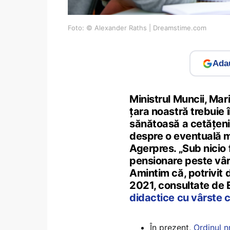
Foto: © Alexander Raths | Dreamstime.com
Adau
Ministrul Muncii, Mari
ţara noastră trebuie 
sănătoasă a cetăţeni
despre o eventuală m
Agerpres. „Sub nicio
pensionare peste vâr
Amintim că, potrivit 
2021, consultate de 
didactice cu vârste c
În prezent,
Ordinul n