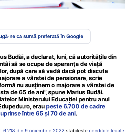
gă-ne ca sursă preferată în Google
us Budăi, a declarat, luni, că autorităţile din
întâi să se ocupe de speranţa de viaţă
lor, după care să vadă dacă pot discuta
ajorare a vârstei de pensionare, scrie
 formă nu susţinem o majorare a vârstei de
sta de 65 de ani”, spune Marius Budăi.
datelor Ministerului Educației pentru anul
Edupedu.ro, erau
peste 6.700 de cadre
uprinse între 65 și 70 de ani
.
r. 6.218 din 9 noiembrie 2022
stabilește
condițiile legale