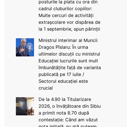
posturile la plata cu ora din
cadrul cluburilor copiilor:
Multe cercuri de activități
extrașcolare vor dispărea de
la 1 septembrie, spun părinții
Ministrul interimar al Muncii
Dragos Pîslaru: În urma
ultimelor discuții cu ministrul
Educației lucrurile sunt mult
îmbunătățite față de varianta
publicată pe 17 iulie /
Sectorul educației este
crucial
De la 4.90 la Titularizare
2026, o învățătoare din Sibiu
a primit nota 8.70 după
contestație: Când am văzut
nota inițială, nu mă puteam