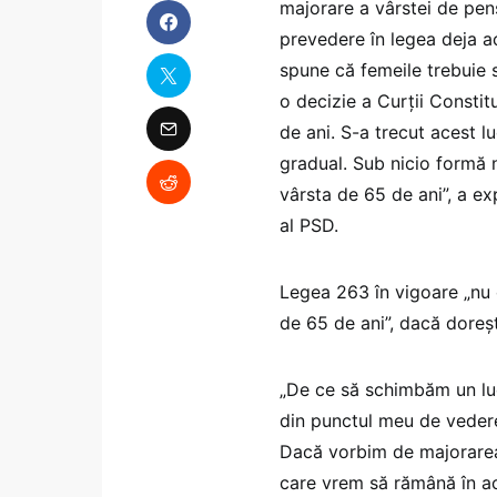
majorare a vârstei de pen
prevedere în legea deja a
spune că femeile trebuie s
o decizie a Curţii Constit
de ani. S-a trecut acest l
gradual. Sub nicio formă 
vârsta de 65 de ani”, a exp
al PSD.
Legea 263 în vigoare „nu 
de 65 de ani”, dacă doreşt
„De ce să schimbăm un luc
din punctul meu de vedere,
Dacă vorbim de majorarea
care vrem să rămână în ac