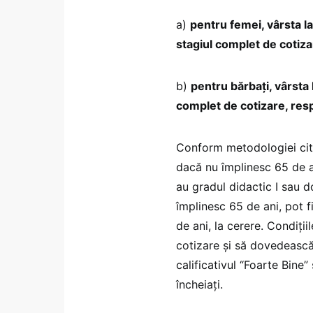
a)
pentru femei, vârsta la 
stagiul complet de cotiza
b)
pentru bărbați, vârsta 
complet de cotizare, resp
Conform metodologiei cita
dacă nu împlinesc 65 de a
au gradul didactic I sau 
împlinesc 65 de ani, pot fi
de ani, la cerere. Condiți
cotizare și să dovedeasc
calificativul “Foarte Bine” 
încheiați.