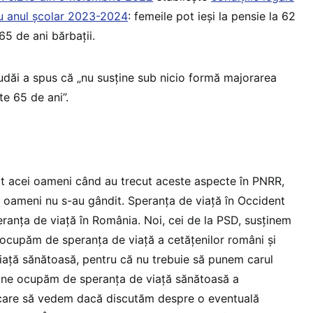
u anul școlar 2023-2024
: femeile pot ieși la pensie la 62
 65 de ani bărbații.
Budăi a spus că „nu susţine sub nicio formă majorarea
e 65 de ani”.
it acei oameni când au trecut aceste aspecte în PNRR,
la oameni nu s-au gândit. Speranţa de viaţă în Occident
ranţa de viaţă în România. Noi, cei de la PSD, susţinem
e ocupăm de speranţa de viaţă a cetăţenilor români şi
iaţă sănătoasă, pentru că nu trebuie să punem carul
să ne ocupăm de speranţa de viaţă sănătoasă a
 care să vedem dacă discutăm despre o eventuală