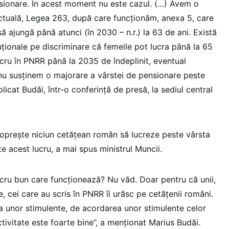
sionare. În acest moment nu este cazul. (…) Avem o
ctuală, Legea 263, după care funcţionăm, anexa 5, care
ă ajungă până atunci (în 2030 – n.r.) la 63 de ani. Există
uţionale pe discriminare că femeile pot lucra până la 65
ucru în PNRR până la 2035 de îndeplinit, eventual
nu susţinem o majorare a vârstei de pensionare peste
licat Budăi, într-o conferinţă de presă, la sediul central
opreşte niciun cetăţean român să lucreze peste vârsta
e acest lucru, a mai spus ministrul Muncii.
ru bun care funcţionează? Nu văd. Doar pentru că unii,
 cei care au scris în PNRR îi urăsc pe cetăţenii români.
 unor stimulente, de acordarea unor stimulente celor
tivitate este foarte bine”, a menţionat Marius Budăi.