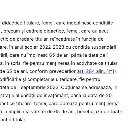
e didactice titulare, femei, care îndeplinesc condițiile
 a), precum și cadrele didactice, femei, care au avut
ctic de predare titular, reîncadrate în funcția de
are, în anul școlar 2022-2023 cu condiția suspendării
ării, care nu împlinesc 65 de ani până la data de 1
 în scris, fie pentru menținerea în activitate ca titular
i de 65 de ani, conform prevederilor
art. 284 alin. (1^1)
odificările și completările ulterioare, fie pentru
data de 1 septembrie 2023. Opțiunea se adresează, în
istrație al unității de învățământ, până la data de 20
dactice titulare, femei, care optează pentru menținerea
nă la împlinirea vârstei de 65 de ani, beneficiază de toate
ctic titular.