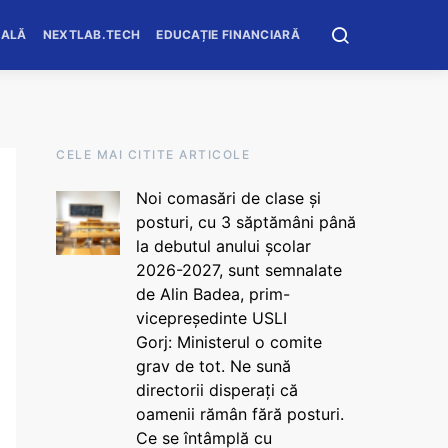
OALĂ
NEXTLAB.TECH
EDUCAȚIE FINANCIARĂ
CELE MAI CITITE ARTICOLE
Noi comasări de clase și
posturi, cu 3 săptămâni până
la debutul anului școlar
2026-2027, sunt semnalate
de Alin Badea, prim-
vicepreședinte USLI
Gorj: Ministerul o comite
grav de tot. Ne sună
directorii disperați că
oamenii rămân fără posturi.
Ce se întâmplă cu