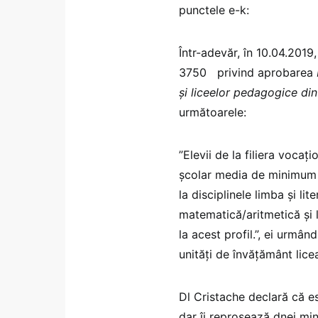
punctele e-k:
Într-adevăr, în 10.04.2019,
3750 privind aprobarea
și liceelor pedagogice di
următoarele:
”Elevii de la filiera vocaț
școlar media de minimum 8
la disciplinele limba și li
matematică/aritmetică și 
la acest profil.”, ei urmând
unități de învățământ licea
Dl Cristache declară că e
dar îi reproșează dnei min