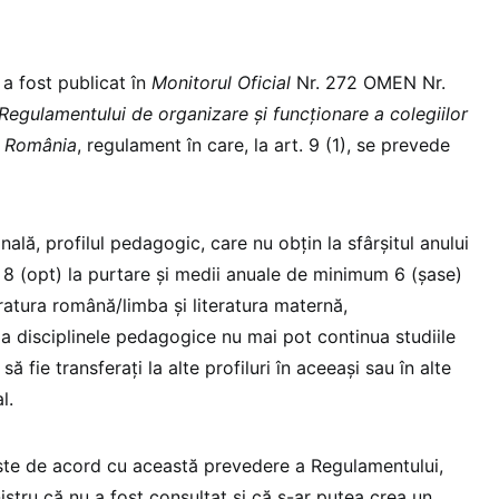
 a fost publicat în
Monitorul Oficial
Nr. 272 OMEN Nr.
Regulamentului de organizare și funcționare a colegiilor
n România
, regulament în care, la art. 9 (1), se prevede
ională, profilul pedagogic, care nu obțin la sfârșitul anului
 (opt) la purtare și medii anuale de minimum 6 (șase)
teratura română/limba și literatura maternă,
la disciplinele pedagogice nu mai pot continua studiile
 să fie transferați la alte profiluri în aceeași sau în alte
l.
ste de acord cu această prevedere a Regulamentului,
istru că nu a fost consultat și că s-ar putea crea un