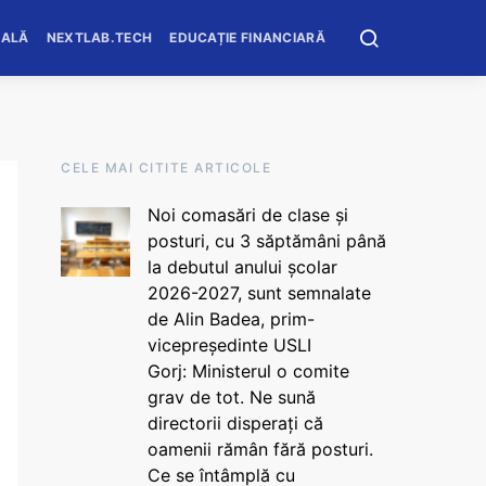
OALĂ
NEXTLAB.TECH
EDUCAȚIE FINANCIARĂ
CELE MAI CITITE ARTICOLE
Noi comasări de clase și
posturi, cu 3 săptămâni până
la debutul anului școlar
2026-2027, sunt semnalate
de Alin Badea, prim-
vicepreședinte USLI
Gorj: Ministerul o comite
grav de tot. Ne sună
directorii disperați că
oamenii rămân fără posturi.
Ce se întâmplă cu