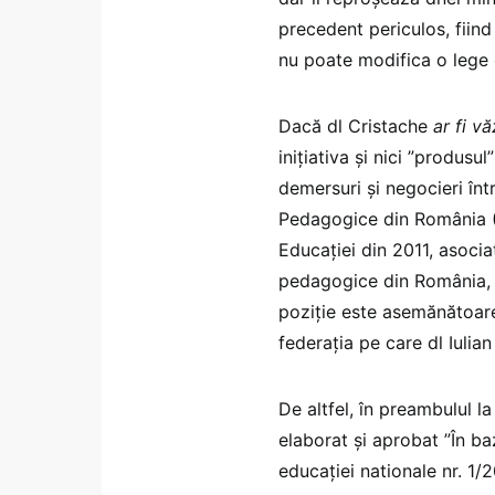
precedent periculos, fiind
nu poate modifica o lege 
Dacă dl Cristache
ar fi vă
inițiativa și nici ”produsu
demersuri și negocieri înt
Pedagogice din România
Educației din 2011, asociaț
pedagogice din România, a
poziție este asemănătoare
federația pe care dl Iulia
De altfel, în preambulul 
elaborat și aprobat ”În baz
educației nationale nr. 1/2