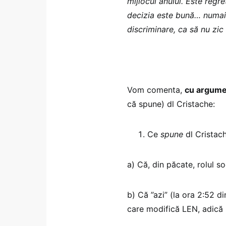
mijlocul anului. Este regr
decizia este bună… numai
discriminare, ca să nu zi
Vom comenta,
cu argum
că spune) dl Cristache:
Ce
spune
dl Cristach
a) Că, din păcate, rolul so
b) Că ”azi” (la ora 2:52 di
care modifică LEN, adică L