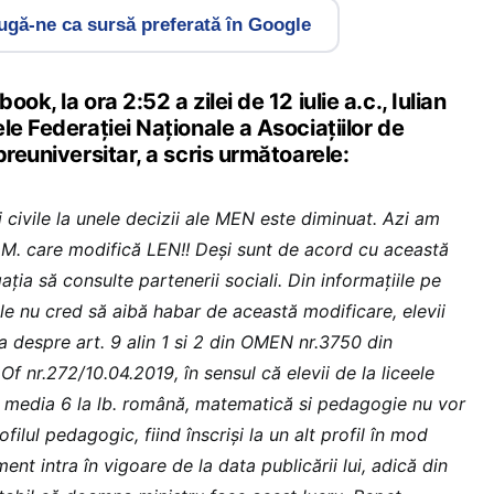
gă-ne ca sursă preferată în Google
ok, la ora 2:52 a zilei de 12 iulie a.c., Iulian
le Federației Naționale a Asociațiilor de
preuniversitar, a scris următoarele:
i civile la unele decizii ale MEN este diminuat. Azi am
O.M. care modifică LEN!! Deși sunt de acord cu această
ția să consulte partenerii sociali. Din informațiile pe
le nu cred să aibă habar de această modificare, elevii
ba despre art. 9 alin 1 si 2 din OMEN nr.3750 din
Of nr.272/10.04.2019, în sensul că elevii de la liceele
 media 6 la lb. română, matematică si pedagogie nu vor
ofilul pedagogic, fiind înscriși la un alt profil în mod
nt intra în vigoare de la data publicării lui, adică din