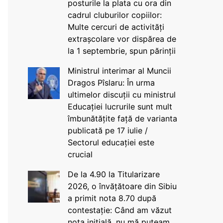
posturile la plata cu ora din
cadrul cluburilor copiilor:
Multe cercuri de activități
extrașcolare vor dispărea de
la 1 septembrie, spun părinții
Ministrul interimar al Muncii
Dragos Pîslaru: În urma
ultimelor discuții cu ministrul
Educației lucrurile sunt mult
îmbunătățite față de varianta
publicată pe 17 iulie /
Sectorul educației este
crucial
De la 4.90 la Titularizare
2026, o învățătoare din Sibiu
a primit nota 8.70 după
contestație: Când am văzut
nota inițială, nu mă puteam