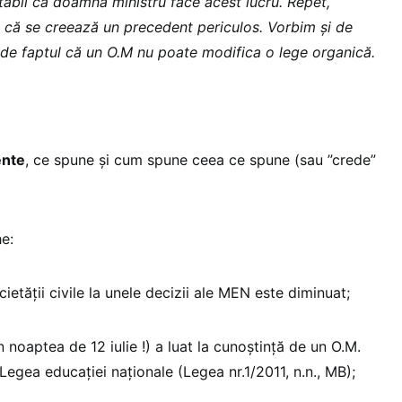
etabil că doamna ministru face acest lucru. Repet,
 că se creează un precedent periculos. Vorbim și de
c de faptul că un O.M nu poate modifica o lege organică.
ente
, ce spune și cum spune ceea ce spune (sau ”crede”
e:
cietății civile la unele decizii ale MEN este diminuat;
n noaptea de 12 iulie !) a luat la cunoștință de un O.M.
egea educației naționale (Legea nr.1/2011, n.n., MB);