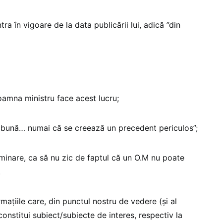
ra în vigoare de la data publicării lui, adică ”din
oamna ministru face acest lucru;
e bună… numai că se creează un precedent periculos”;
iminare, ca să nu zic de faptul că un O.M nu poate
.
ațiile care, din punctul nostru de vedere (și al
 constitui subiect/subiecte de interes, respectiv la