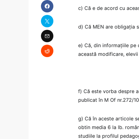
c) Că e de acord cu aceas
d) Că MEN are obligația să
e) Că, din informațiile pe 
această modificare, elevii 
f) Că este vorba despre ar
publicat în M Of nr.272/10
g) Că în aceste articole s
obtin media 6 la lb. rom
studiile la profilul pedagog