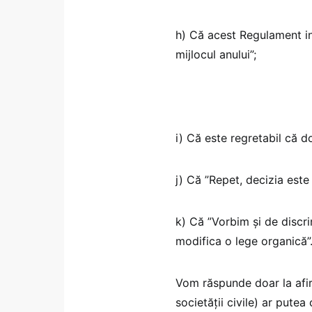
h) Că acest Regulament int
mijlocul anului”;
i) Că este regretabil că d
j) Că ”Repet, decizia est
k) Că ”Vorbim și de discr
modifica o lege organică”
Vom răspunde doar la afirm
societății civile) ar putea