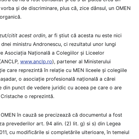
 vorba și de discriminare, plus că, zice dânsul, un OMEN
organică.
zut/citit acest ordin
, ar fi știut că acesta nu este nici
l” dnei ministru Andronescu, ci rezultatul unor lungi
re Asociația Națională a Colegiilor și Liceelor
 (ANCLP,
www.anclp.ro
), partener al Ministerului
ie care reprezintă în relație cu MEN liceele și colegiile
șadar, o asociație profesională națională a cărei
 din punct de vedere juridic cu aceea pe care o are
n Cristache o reprezintă.
la OMEN în cauză se precizează că documentul a fost
a prevederilor art. 94 alin. (2) lit. g) si s) din Legea
011, cu modificările si completările ulterioare, în temeiul