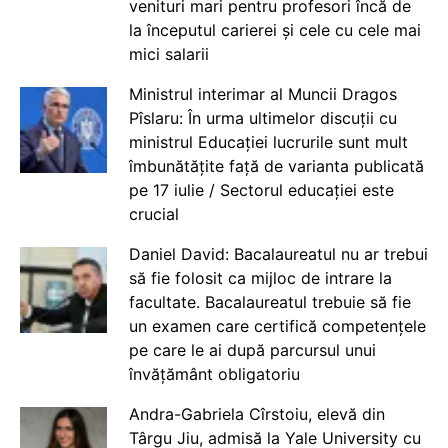
venituri mari pentru profesori încă de
la începutul carierei și cele cu cele mai
mici salarii
Ministrul interimar al Muncii Dragos
Pîslaru: În urma ultimelor discuții cu
ministrul Educației lucrurile sunt mult
îmbunătățite față de varianta publicată
pe 17 iulie / Sectorul educației este
crucial
Daniel David: Bacalaureatul nu ar trebui
să fie folosit ca mijloc de intrare la
facultate. Bacalaureatul trebuie să fie
un examen care certifică competențele
pe care le ai după parcursul unui
învățământ obligatoriu
Andra-Gabriela Cîrstoiu, elevă din
Târgu Jiu, admisă la Yale University cu