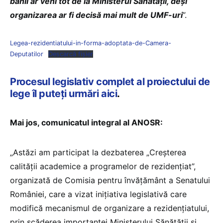
banii ar veni tot de la Ministerul Sănătății, deși
organizarea ar fi decisă mai mult de UMF-uri
”.
Legea-rezidentiatului-in-forma-adoptata-de-Camera-
Deputatilor
Descarcă fișier
Procesul legislativ complet al proiectului de
lege îl puteți urmări aici
.
Mai jos, comunicatul integral al ANOSR:
„Astăzi am participat la dezbaterea „Creșterea
calității academice a programelor de rezidențiat”,
organizată de Comisia pentru învățământ a Senatului
României, care a vizat inițiativa legislativă care
modifică mecanismul de organizare a rezidențiatului,
prin scăderea importanței Ministerului Sănătății și