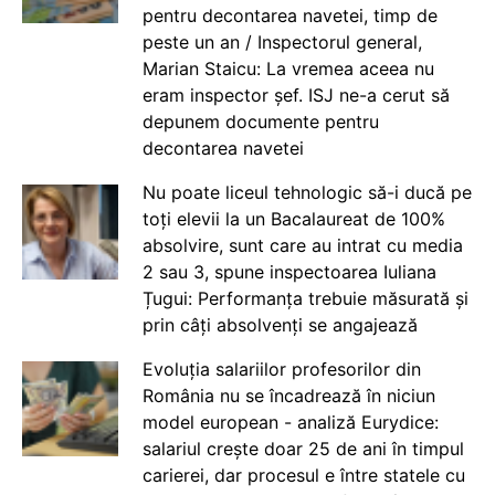
pentru decontarea navetei, timp de
peste un an / Inspectorul general,
Marian Staicu: La vremea aceea nu
eram inspector șef. ISJ ne-a cerut să
depunem documente pentru
decontarea navetei
Nu poate liceul tehnologic să-i ducă pe
toți elevii la un Bacalaureat de 100%
absolvire, sunt care au intrat cu media
2 sau 3, spune inspectoarea Iuliana
Țugui: Performanța trebuie măsurată și
prin câți absolvenți se angajează
Evoluția salariilor profesorilor din
România nu se încadrează în niciun
model european - analiză Eurydice:
salariul crește doar 25 de ani în timpul
carierei, dar procesul e între statele cu