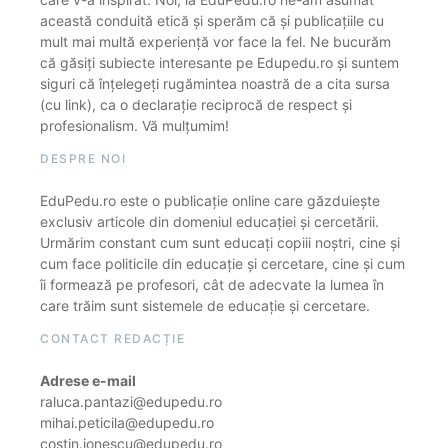
această conduită etică și sperăm că și publicațiile cu
mult mai multă experiență vor face la fel. Ne bucurăm
că găsiți subiecte interesante pe Edupedu.ro și suntem
siguri că înțelegeți rugămintea noastră de a cita sursa
(cu link), ca o declarație reciprocă de respect și
profesionalism. Vă mulțumim!
DESPRE NOI
EduPedu.ro este o publicație online care găzduiește
exclusiv articole din domeniul educației și cercetării.
Urmărim constant cum sunt educați copiii noștri, cine și
cum face politicile din educație și cercetare, cine și cum
îi formează pe profesori, cât de adecvate la lumea în
care trăim sunt sistemele de educație și cercetare.
CONTACT REDACȚIE
Adrese e-mail
raluca.pantazi@edupedu.ro
mihai.peticila@edupedu.ro
costin.ionescu@edupedu.ro