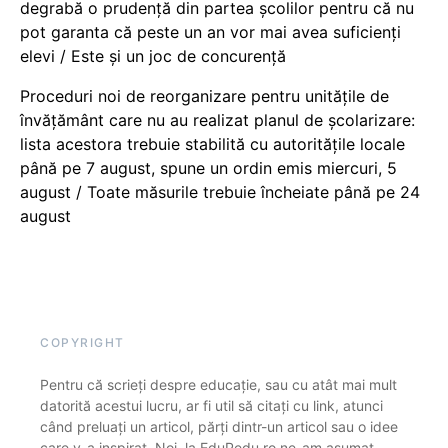
degrabă o prudență din partea școlilor pentru că nu
pot garanta că peste un an vor mai avea suficienți
elevi / Este și un joc de concurență
Proceduri noi de reorganizare pentru unitățile de
învățământ care nu au realizat planul de școlarizare:
lista acestora trebuie stabilită cu autoritățile locale
până pe 7 august, spune un ordin emis miercuri, 5
august / Toate măsurile trebuie încheiate până pe 24
august
COPYRIGHT
Pentru că scrieți despre educație, sau cu atât mai mult
datorită acestui lucru, ar fi util să citați cu link, atunci
când preluați un articol, părți dintr-un articol sau o idee
care v-a inspirat. Noi, la EduPedu.ro ne-am asumat