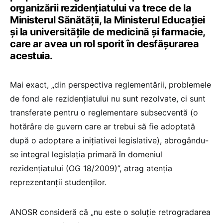
organizării rezidențiatului va trece de la
Ministerul Sănătății, la Ministerul Educației
și la universitățile de medicină și farmacie,
care ar avea un rol sporit în desfășurarea
acestuia.
Mai exact, „din perspectiva reglementării, problemele
de fond ale rezidențiatului nu sunt rezolvate, ci sunt
transferate pentru o reglementare subsecventă (o
hotărâre de guvern care ar trebui să fie adoptată
după o adoptare a inițiativei legislative), abrogându-
se integral legislația primară în domeniul
rezidențiatului (OG 18/2009)”, atrag atenția
reprezentanții studenților.
ANOSR consideră că „
nu este o soluție retrogradarea