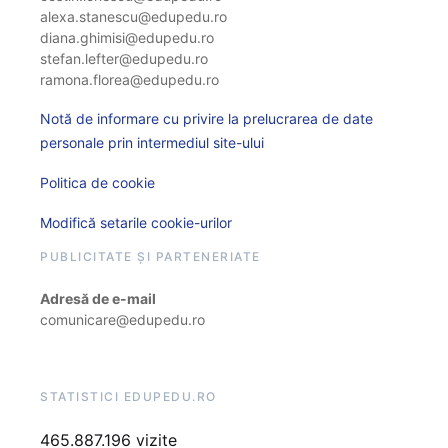
alexa.stanescu@edupedu.ro
diana.ghimisi@edupedu.ro
stefan.lefter@edupedu.ro
ramona.florea@edupedu.ro
Notă de informare cu privire la prelucrarea de date
personale prin intermediul site-ului
Politica de cookie
Modifică setarile cookie-urilor
PUBLICITATE ȘI PARTENERIATE
Adresă de e-mail
comunicare@edupedu.ro
STATISTICI EDUPEDU.RO
465.887.196 vizite