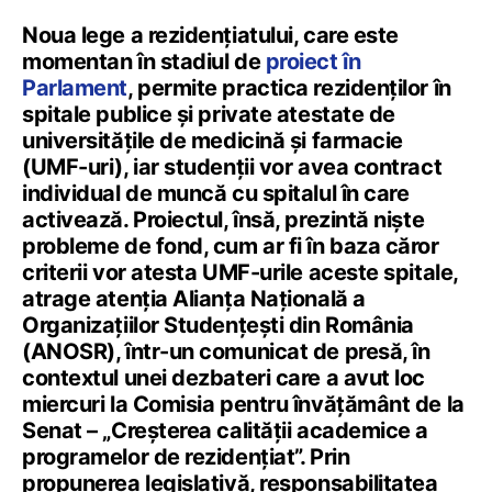
Noua lege a rezidențiatului, care este
momentan în stadiul de
proiect în
Parlament
, permite practica rezidenților în
spitale publice și private atestate de
universitățile de medicină și farmacie
(UMF-uri), iar studenții vor avea
contract
individual de muncă cu spitalul în care
activează. Proiectul, însă, prezintă niște
probleme de fond, cum ar fi în baza căror
criterii vor atesta UMF-urile aceste spitale,
atrage atenția Alianța Națională a
Organizațiilor Studențești din România
(ANOSR), într-un comunicat de presă, în
contextul unei dezbateri care a avut loc
miercuri la Comisia pentru învățământ de la
Senat –
„Creșterea calității academice a
programelor de rezidențiat”.
Prin
propunerea legislativă, responsabilitatea