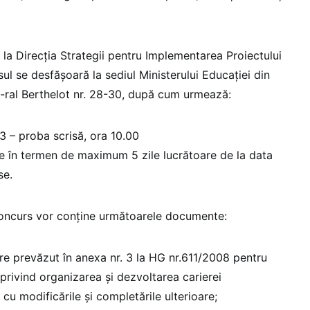
 la Direcția Strategii pentru Implementarea Proiectului
l se desfășoară la sediul Ministerului Educației din
 G-ral Berthelot nr. 28-30, după cum urmează:
3 – proba scrisă, ora 10.00
ine în termen de maximum 5 zile lucrătoare de la data
se.
concurs vor conține următoarele documente:
ere prevăzut în anexa nr. 3 la HG nr.611/2008 pentru
rivind organizarea și dezvoltarea carierei
i cu modificările și completările ulterioare;