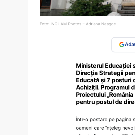
Foto: INQUAM Photos – Adriana Neagoe
Adau
Ministerul Educației 
Direcția Strategii p
Educată și 7 posturi d
Achiziții. Programul
Proiectului „România E
pentru postul de direc
Într-o postare pe pagina 
oameni care înțeleg nevoia