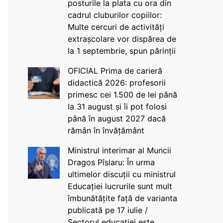
posturile la plata cu ora din
cadrul cluburilor copiilor:
Multe cercuri de activități
extrașcolare vor dispărea de
la 1 septembrie, spun părinții
OFICIAL Prima de carieră
didactică 2026: profesorii
primesc cei 1.500 de lei până
la 31 august și îi pot folosi
până în august 2027 dacă
rămân în învățământ
Ministrul interimar al Muncii
Dragos Pîslaru: În urma
ultimelor discuții cu ministrul
Educației lucrurile sunt mult
îmbunătățite față de varianta
publicată pe 17 iulie /
Sectorul educației este