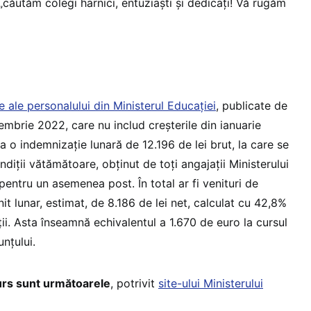
 „căutăm colegi harnici, entuziaști și dedicați! Vă rugăm
le ale personalului din Ministerul Educației
, publicate de
tembrie 2022, care nu includ creșterile din ianuarie
a o indemnizație lunară de 12.196 de lei brut, la care se
iții vătămătoare, obținut de toți angajații Ministerului
 pentru un asemenea post. În total ar fi venituri de
it lunar, estimat, de 8.186 de lei net, calculat cu 42,8%
ții. Asta înseamnă echivalentul a 1.670 de euro la cursul
unțului.
urs sunt următoarele
, potrivit
site-ului Ministerului