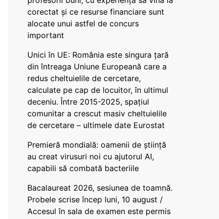
profesorii buni, cu experiență să vină la
corectat și ce resurse financiare sunt
alocate unui astfel de concurs
important
Unici în UE: România este singura țară
din întreaga Uniune Europeană care a
redus cheltuielile de cercetare,
calculate pe cap de locuitor, în ultimul
deceniu. Între 2015-2025, spațiul
comunitar a crescut masiv cheltuielile
de cercetare – ultimele date Eurostat
Premieră mondială: oamenii de știință
au creat virusuri noi cu ajutorul AI,
capabili să combată bacteriile
Bacalaureat 2026, sesiunea de toamnă.
Probele scrise încep luni, 10 august /
Accesul în sala de examen este permis