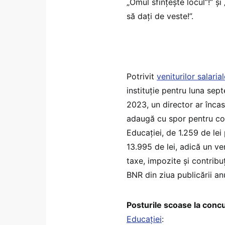
„Omul sfințește locul”!” și
să dați de veste!”.
Potrivit
veniturilor salaria
instituție pentru luna sep
2023, un director ar încas
adaugă cu spor pentru cond
Educației, de 1.259 de lei
13.995 de lei, adică un ven
taxe, impozite și contribu
BNR din ziua publicării an
Posturile scoase la conc
Educației
: