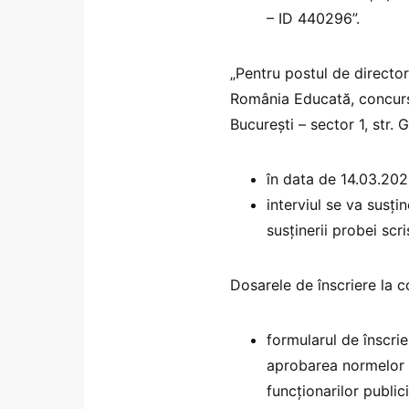
– ID 440296”.
„Pentru postul de director
România Educată, concursu
București – sector 1, str.
în data de 14.03.202
interviul se va susț
susținerii probei scri
Dosarele de înscriere la 
formularul de înscri
aprobarea normelor p
funcționarilor public