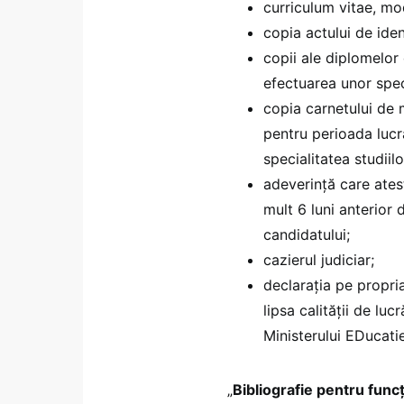
curriculum vitae, m
copia actului de iden
copii ale diplomelor 
efectuarea unor speci
copia carnetului de 
pentru perioada lucr
specialitatea studiil
adeverinţă care ates
mult 6 luni anterior 
candidatului;
cazierul judiciar;
declaraţia pe propri
lipsa calităţii de luc
Ministerului EDucatie
„
Bibliografie pentru func