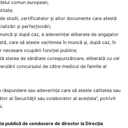
odelul comun european;
titate;
de studii, certificatelor şi altor documente care atestă
alizări şi perfecţionări;
muncă şi după caz, a adeverinţei eliberate de angajator
ată, care să ateste vechimea în muncă şi, după caz, în
or necesare ocupării funcţiei publice;
tă starea de sănătate corespunzătoare, eliberată cu cel
derulării concursului de către medicul de familie al
a răspundere sau adeverinţa care să ateste calitatea sau
rător al Securităţii sau colaborator al acesteia”, potrivit
i.
ția publică de conducere de director la Direcția