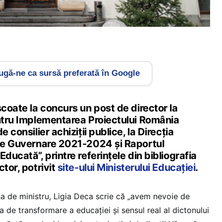
gă-ne ca sursă preferată în Google
scoate la concurs un post de director la
entru Implementarea Proiectului România
e consilier achiziții publice, la Direcția
 de Guvernare 2021-2024 și Raportul
ducată”, printre referințele din bibliografia
tor, potrivit
site-ului Ministerului Educației
.
sa de ministru, Ligia Deca scrie că „avem nevoie de
 de transformare a educației și sensul real al dictonului