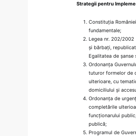
Strategii pentru Impleme
Constituția României,
fundamentale;
Legea nr. 202/2002 p
și bărbați, republica
Egalitatea de șanse 
Ordonanța Guvernului
tuturor formelor de d
ulterioare, cu temati
domiciliului și accesu
Ordonanța de urgență
completările ulterioar
funcționarului public
publică;
Programul de Guver