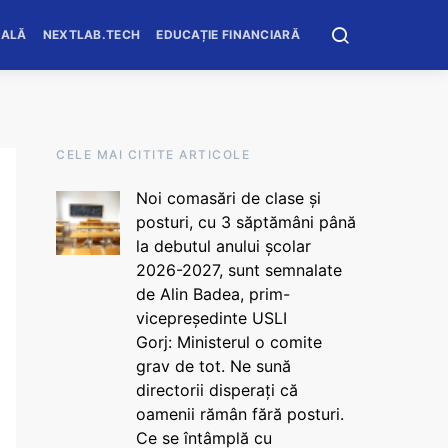
OALĂ
NEXTLAB.TECH
EDUCAȚIE FINANCIARĂ
CELE MAI CITITE ARTICOLE
Noi comasări de clase și
posturi, cu 3 săptămâni până
la debutul anului școlar
2026-2027, sunt semnalate
de Alin Badea, prim-
vicepreședinte USLI
Gorj: Ministerul o comite
grav de tot. Ne sună
directorii disperați că
oamenii rămân fără posturi.
Ce se întâmplă cu