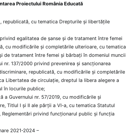
ntarea Proiectului România Educată
 republicată, cu tematica Drepturile și libertățile
rivind egalitatea de șanse și de tratament între femei
tă, cu modificările și completările ulterioare, cu tematica
și de tratament între femei și bărbați în domeniul muncii
 nr. 137/2000 privind prevenirea și sancționarea
iscriminare, republicată, cu modificările și completările
ca Libertatea de circulație, dreptul la libera alegere a
l în locurile publice;
 a Guvernului nr. 57/2019, cu modificările și
e, Titlul I și II ale părții a VI-a, cu tematica Statutul
, Reglementări privind funcționarul public și funcția
nare 2021-2024 –