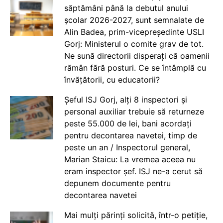
săptămâni până la debutul anului
școlar 2026-2027, sunt semnalate de
Alin Badea, prim-vicepreședinte USLI
Gorj: Ministerul o comite grav de tot.
Ne sună directorii disperați că oamenii
rămân fără posturi. Ce se întâmplă cu
învățătorii, cu educatorii?
Șeful ISJ Gorj, alți 8 inspectori și
personal auxiliar trebuie să returneze
peste 55.000 de lei, bani acordați
pentru decontarea navetei, timp de
peste un an / Inspectorul general,
Marian Staicu: La vremea aceea nu
eram inspector șef. ISJ ne-a cerut să
depunem documente pentru
decontarea navetei
Mai mulți părinți solicită, într-o petiție,