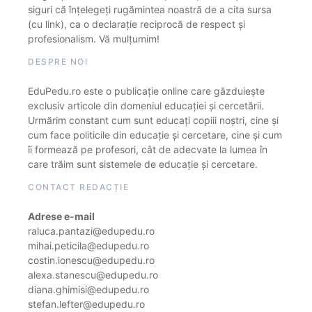
siguri că înțelegeți rugămintea noastră de a cita sursa
(cu link), ca o declarație reciprocă de respect și
profesionalism. Vă mulțumim!
DESPRE NOI
EduPedu.ro este o publicație online care găzduiește
exclusiv articole din domeniul educației și cercetării.
Urmărim constant cum sunt educați copiii noștri, cine și
cum face politicile din educație și cercetare, cine și cum
îi formează pe profesori, cât de adecvate la lumea în
care trăim sunt sistemele de educație și cercetare.
CONTACT REDACȚIE
Adrese e-mail
raluca.pantazi@edupedu.ro
mihai.peticila@edupedu.ro
costin.ionescu@edupedu.ro
alexa.stanescu@edupedu.ro
diana.ghimisi@edupedu.ro
stefan.lefter@edupedu.ro