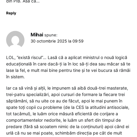
din PIB. Asa ca…
Reply
Mihai
spune:
30 octombrie 2025 la 09:59
LOL, ”există riscul”… Lasă că a aplicat ministrul o nouă logică
educațională în care dacă-ți ia în loc să-ți dea sau măcar să te
lase la fel, e mult mai bine pentru tine și te vei bucura să rămâi
în sistem.
Iar ca să vină și alții, le impunem să aibă două-trei masterate,
trei-patru specializări, apoi cursuri de formare la fiecare trei
săptămâni, să nu uite ce au de făcut, apoi le mai punem în
spate toți copii cu probleme (de la CES la atitudini antisociale,
tot tacâmul), le luăm orice măsură eficientă de corijare a
comportamentelor nedorite, le luăm un sfert din timpul de
predare (fără să scoatem nimic de la conținuturi) apoi când ei
urlă că nu se mai poate, schimbăm direcția pe cât de mult