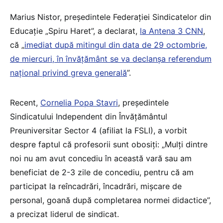
Marius Nistor, președintele Federației Sindicatelor din
Educație „Spiru Haret”, a declarat,
la Antena 3 CNN
,
că „
imediat după mitingul din data de 29 octombrie,
de miercuri, în învățământ se va declanșa referendum
național privind greva generală
”.
Recent,
Cornelia Popa Stavri
, președintele
Sindicatului Independent din Învăţământul
Preuniversitar Sector 4 (afiliat la FSLI), a vorbit
despre faptul că profesorii sunt obosiți: „Mulți dintre
noi nu am avut concediu în această vară sau am
beneficiat de 2-3 zile de concediu, pentru că am
participat la reîncadrări, încadrări, mișcare de
personal, goană după completarea normei didactice”,
a precizat liderul de sindicat.