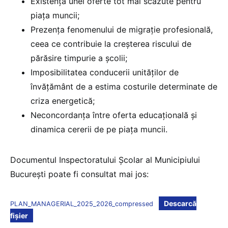
Existenţa unei oferte tot mai scăzute pentru
piaţa muncii;
Prezența fenomenului de migrație profesională,
ceea ce contribuie la creşterea riscului de
părăsire timpurie a școlii;
Imposibilitatea conducerii unităților de
învățământ de a estima costurile determinate de
criza energetică;
Neconcordanța între oferta educațională și
dinamica cererii de pe piața muncii.
Documentul Inspectoratului Școlar al Municipiului
București poate fi consultat mai jos:
Descarcă
PLAN_MANAGERIAL_2025_2026_compressed
fișier