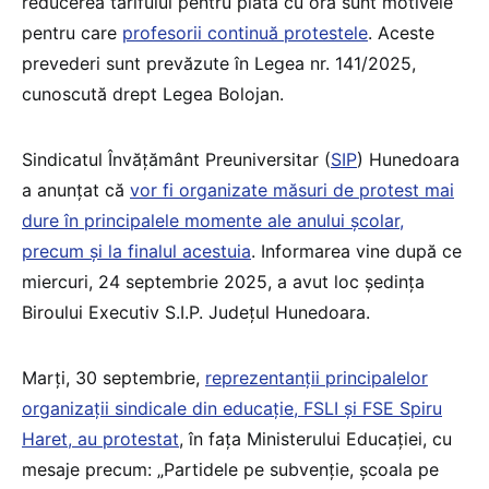
reducerea tarifului pentru plata cu ora sunt motivele
pentru care
profesorii continuă protestele
. Aceste
prevederi sunt prevăzute în Legea nr. 141/2025,
cunoscută drept Legea Bolojan.
Sindicatul Învățământ Preuniversitar (
SIP
) Hunedoara
a anunțat că
vor fi organizate măsuri de protest mai
dure în principalele momente ale anului școlar,
precum și la finalul acestuia
. Informarea vine după ce
miercuri, 24 septembrie 2025, a avut loc ședința
Biroului Executiv S.I.P. Județul Hunedoara.
Marți, 30 septembrie,
reprezentanții principalelor
organizații sindicale din educație, FSLI și FSE Spiru
Haret, au protestat
, în fața Ministerului Educației, cu
mesaje precum: „Partidele pe subvenție, școala pe