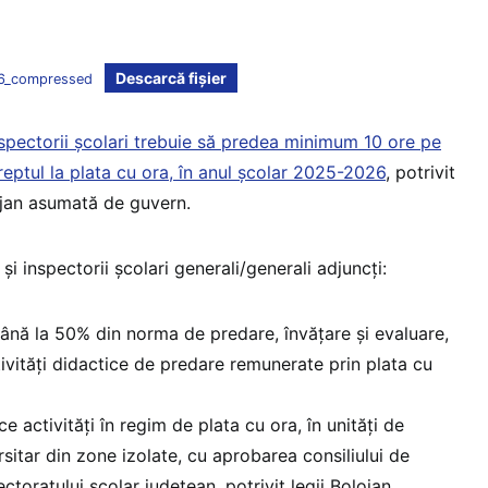
Descarcă fișier
_compressed
inspectorii școlari trebuie să predea minimum 10 ore pe
eptul la plata cu ora, în anul școlar 2025-2026
, potrivit
ojan asumată de guvern.
e și inspectorii școlari generali/generali adjuncți:
până la 50% din norma de predare, învățare și evaluare,
ivități didactice de predare remunerate prin plata cu
ce activități în regim de plata cu ora, în unități de
sitar din zone izolate, cu aprobarea consiliului de
ectoratului școlar județean, potrivit legii Bolojan.