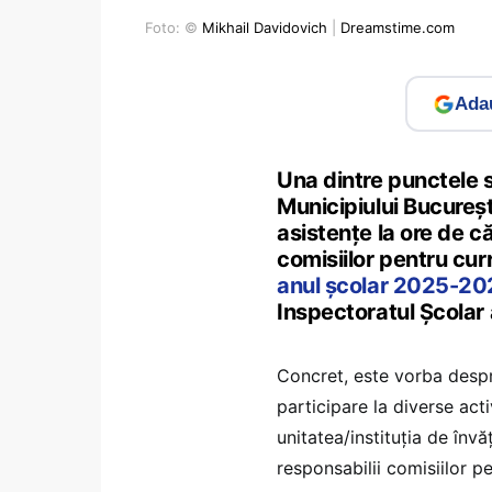
Foto: ©
Mikhail Davidovich
|
Dreamstime.com
Adau
Una dintre punctele s
Municipiului Bucureșt
asistențe la ore de că
comisiilor pentru cur
anul școlar 2025-20
Inspectoratul Școlar 
Concret, este vorba despr
participare la diverse acti
unitatea/instituția de învă
responsabilii comisiilor p