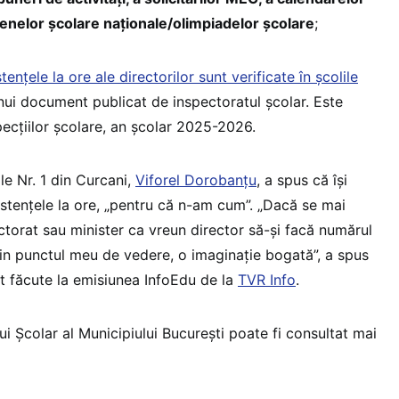
nelor școlare naţionale/olimpiadelor şcolare
;
stențele la ore ale directorilor sunt verificate în școlile
unui document publicat de inspectoratul școlar. Este
pecțiilor școlare, an școlar 2025-2026.
le Nr. 1 din Curcani,
Viforel Dorobanțu
, a spus că își
stențele la ore, „pentru că n-am cum”. „Dacă se mai
ctorat sau minister ca vreun director să-și facă numărul
din punctul meu de vedere, o imaginație bogată”, a spus
st făcute la emisiunea InfoEdu de la
TVR Info
.
i Școlar al Municipiului București poate fi consultat mai