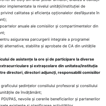
elor implementate la nivelul unității/instituției de
privind calitatea și eficiența opționalelor desfășurate în
nt);
poartelor anuale ale comisiilor şi compartimentelor din
nt;
pentru asigurarea parcurgerii integrale a programei
ți alternative, stabilite și aprobate de CA din unitățile
ului de asistențe la ore și de participare la diverse
extracurriculare şi extraşcolare din unitatea/instituția
re directori, directori adjuncți, responsabilii comisiilor
 graficului şedinţelor consiliului profesoral și consiliului
unitățile de învățământ;
DI/PAS, nevoile și cererile beneficiarilor și partenerilor
sele existente și planificarea activităților