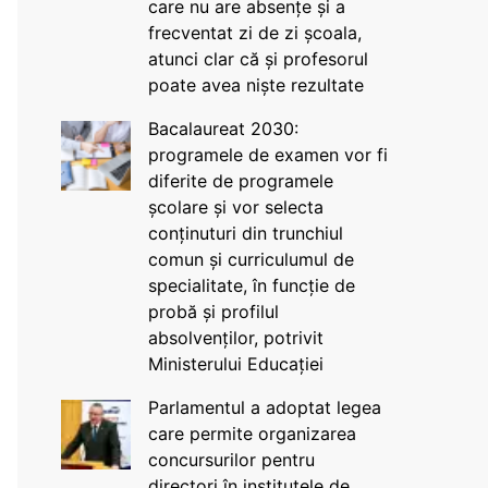
care nu are absențe și a
frecventat zi de zi școala,
atunci clar că și profesorul
poate avea niște rezultate
Bacalaureat 2030:
programele de examen vor fi
diferite de programele
școlare și vor selecta
conținuturi din trunchiul
comun și curriculumul de
specialitate, în funcție de
probă și profilul
absolvenților, potrivit
Ministerului Educației
Parlamentul a adoptat legea
care permite organizarea
concursurilor pentru
directori în institutele de