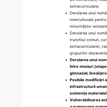
extracurriculare;
Derularea unui număr
interculturale pentru 
minorităților existen
Derularea unui număr 
trunchiul comun, curri
extracurriculare), ca
grupurilor dezavanta
Derularea unui număr
între niveluri (etap
gimnazial, liceal/pro
Posibile modificări 
infrastructurii uman
existenţa materialel
Vulnerabilizarea act
a numeroase suprapun