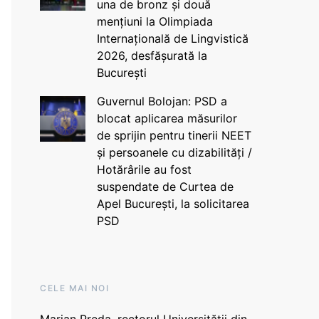
una de bronz și două
mențiuni la Olimpiada
Internațională de Lingvistică
2026, desfășurată la
București
Guvernul Bolojan: PSD a
blocat aplicarea măsurilor
de sprijin pentru tinerii NEET
și persoanele cu dizabilități /
Hotărârile au fost
suspendate de Curtea de
Apel București, la solicitarea
PSD
CELE MAI NOI