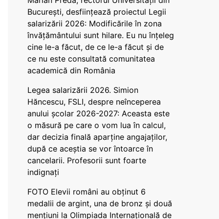
Marian Preda, rectorul Universității din
București, desființează proiectul Legii
salarizării 2026: Modificările în zona
învățământului sunt hilare. Eu nu înțeleg
cine le-a făcut, de ce le-a făcut și de
ce nu este consultată comunitatea
academică din România
Legea salarizării 2026. Simion
Hăncescu, FSLI, despre neînceperea
anului școlar 2026-2027: Aceasta este
o măsură pe care o vom lua în calcul,
dar decizia finală aparține angajaților,
după ce aceștia se vor întoarce în
cancelarii. Profesorii sunt foarte
indignați
FOTO Elevii români au obținut 6
medalii de argint, una de bronz și două
mențiuni la Olimpiada Internațională de