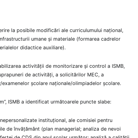
rire la posibile modificări ale curriculumului național,
nfrastructurii umane şi materiale (formarea cadrelor
rialelor didactice auxiliare).
bilizarea activității de monitorizare şi control a ISMB,
apuneri de activităţi, a solicitărilor MEC, a
r/examenelor școlare naţionale/olimpiadelor şcolare.
m”, ISMB a identificat următoarele puncte slabe:
personalizate instituțional, ale comisiei pentru
țile de învățământ (plan managerial; analiza de nevoi
ertei de CDȘ din anul școlar următor; analiză a calității