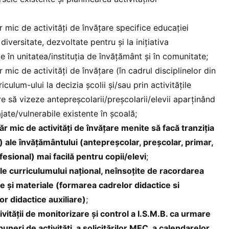
 mic de activități de învățare specifice educației
diversitate, dezvoltate pentru și la inițiativa
te în unitatea/instituția de învățământ și în comunitate;
mic de activități de învățare (în cadrul disciplinelor din
culum-ului la decizia școlii și/sau prin activitățile
re să vizeze antepreșcolarii/preșcolarii/elevii aparținând
jate/vulnerabile existente în școală;
 mic de activități de învățare menite să facă tranziția
e) ale învățământului (antepreșcolar, preșcolar, primar,
fesional) mai facilă pentru copii/elevi
;
ale curriculumului național, neînsoţite de racordarea
e şi materiale (formarea cadrelor didactice si
or didactice auxiliare)
;
ivității de monitorizare şi control a I.S.M.B. ca urmare
eri de activităţi, a solicitărilor MEC, a calendarelor