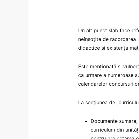
Un alt punct slab face refe
neînsoţite de racordarea i
didactice si existenţa mate
Este menționată și vulnera
ca urmare a numeroase supr
calendarelor concursurilo
La secțiunea de „curriculu
Documente sumare, ne
curriculum din unită
pentru proiectarea of