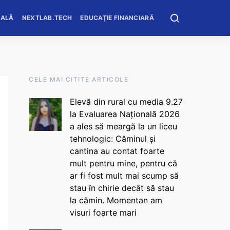
OALĂ
NEXTLAB.TECH
EDUCAȚIE FINANCIARĂ
CELE MAI CITITE ARTICOLE
Elevă din rural cu media 9.27
la Evaluarea Națională 2026
a ales să meargă la un liceu
tehnologic: Căminul și
cantina au contat foarte
mult pentru mine, pentru că
ar fi fost mult mai scump să
stau în chirie decât să stau
la cămin. Momentan am
visuri foarte mari