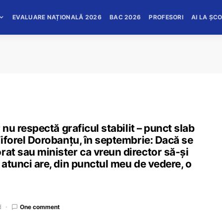
EVALUARE NAȚIONALĂ 2026
BAC 2026
PROFESORI
AI LA ȘC
r nu respectă graficul stabilit – punct slab
Viforel Dorobanțu, în septembrie: Dacă se
rat sau minister ca vreun director să-și
 atunci are, din punctul meu de vedere, o
d
One comment