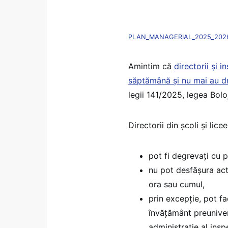
PLAN_MANAGERIAL_2025_2026
Amintim că
directorii și 
săptămână și nu mai au dr
legii 141/2025, legea Bol
Directorii din școli și lice
pot fi degrevați cu 
nu pot desfășura act
ora sau cumul,
prin excepție, pot fa
învățământ preuniver
administrație al insp