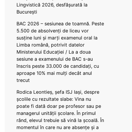
Lingvistică 2026, desfășurată la
București
BAC 2026 – sesiunea de toamnă. Peste
5.500 de absolvenți de liceu vor
susține luni și marți examenul oral la
Limba română, potrivit datelor
Ministerului Educației / La a doua
sesiune a examenului de BAC s-au
înscris peste 33.000 de candidați, cu
aproape 10% mai mulți decât anul
trecut
Rodica Leontieș, șefa ISJ Iași, despre
școlile cu rezultate slabe: Vina nu
poate fi dată doar pe profesor sau pe
managerul unității școlare. În primul
rând, elevul trebuie să vină la școală. În
momentul în care nu are absențe și a