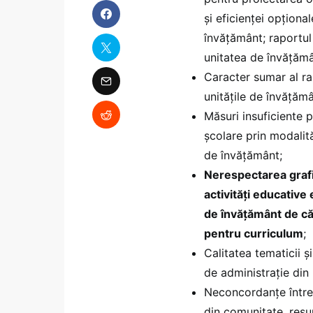
și eficienței opțional
învățământ; raportul 
unitatea de învățămâ
Caracter sumar al ra
unitățile de învățămâ
Măsuri insuficiente 
școlare prin modalită
de învățământ;
Nerespectarea grafic
activităţi educative 
de învăţământ de căt
pentru curriculum
;
Calitatea tematicii şi
de administrație din 
Neconcordanțe între P
din comunitate, resur