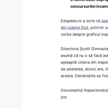
concursurilor/exame
Edupedu.ro a scris că
asi
din județul Dolj
, potrivit 
vorba despre graficul ins
Directorul Școlii Gimnazia
asumă că nu o să facă asi
așteaptă cineva din inspe
de asistențe, atunci are, 
acesta. Declarațiile au fo
Documentul Inspectoratulu
jos: