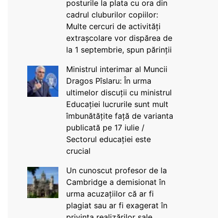
posturile la plata cu ora din
cadrul cluburilor copiilor:
Multe cercuri de activități
extrașcolare vor dispărea de
la 1 septembrie, spun părinții
Ministrul interimar al Muncii
Dragos Pîslaru: În urma
ultimelor discuții cu ministrul
Educației lucrurile sunt mult
îmbunătățite față de varianta
publicată pe 17 iulie /
Sectorul educației este
crucial
Un cunoscut profesor de la
Cambridge a demisionat în
urma acuzațiilor că ar fi
plagiat sau ar fi exagerat în
privința realizărilor sale,