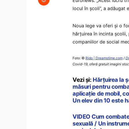
Euronews. „Acest lucru trim
locul în școli”, a adăugat e
Noua lege va oferi și o f
hărțuirea în incinta școlii
companiilor de social med
Foto: ©
Rido | Dreamstime.com
/
D
Covid-19, oferă gratuit imagini sto
Vezi și:
Hărțuirea la 
măsuri pentru combate
aplicație de mobil, c
Un elev din 10 este hă
VIDEO Cum combate u
sexuală / Un instrumen