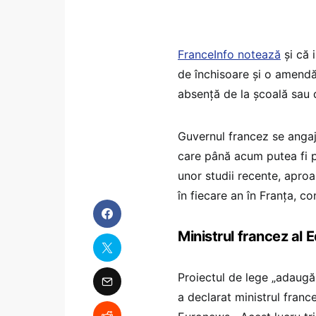
FranceInfo notează
și că 
de închisoare și o amend
absență de la școală sau 
Guvernul francez se angaja
care până acum putea fi pe
unor studii recente, aproa
în fiecare an în Franța, 
Ministrul francez al Ed
Proiectul de lege „adaugă 
a declarat ministrul fran