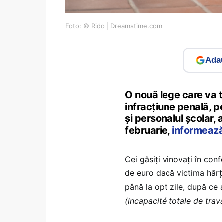
Foto: © Rido | Dreamstime.com
Adau
O nouă lege care va t
infracțiune penală, pe
și personalul școlar,
februarie,
informeaz
Cei găsiți vinovați în co
de euro dacă victima hărțu
până la opt zile, după ce a
(incapacité totale de trava