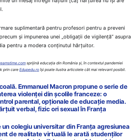
ite un mesaj întregii națiuni [că] hărțuirea nu își are
l.
ormare suplimentară pentru profesori pentru a preveni
, precum și impunerea unei „obligații de vigilență” asupra
ia pentru a modera conținutul hărțuitor.
reamstime.com
sprijină educaţia din România şi, în contextul pandemiei
ck prin care
Edupedu.ro
îşi poate ilustra articolele cât mai relevant posibil
.
școală. Emmanuel Macron propune o serie de
rea violenței din școlile franceze: o
ontrol parental, opționale de educație media.
rțuit verbal, fizic ori sexual în Franța
n colegiu universitar din Franța agresiunea
t de realitate virtuală le arată studenților