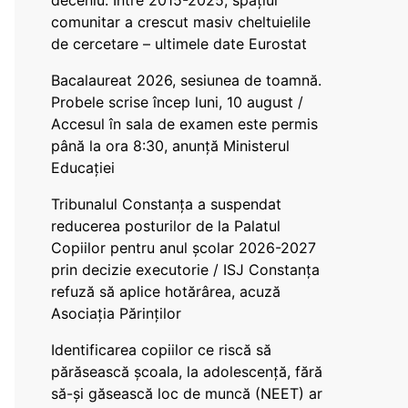
deceniu. Între 2015-2025, spațiul
comunitar a crescut masiv cheltuielile
de cercetare – ultimele date Eurostat
Bacalaureat 2026, sesiunea de toamnă.
Probele scrise încep luni, 10 august /
Accesul în sala de examen este permis
până la ora 8:30, anunță Ministerul
Educației
Tribunalul Constanța a suspendat
reducerea posturilor de la Palatul
Copiilor pentru anul școlar 2026-2027
prin decizie executorie / ISJ Constanța
refuză să aplice hotărârea, acuză
Asociația Părinților
Identificarea copiilor ce riscă să
părăsească școala, la adolescență, fără
să-și găsească loc de muncă (NEET) ar