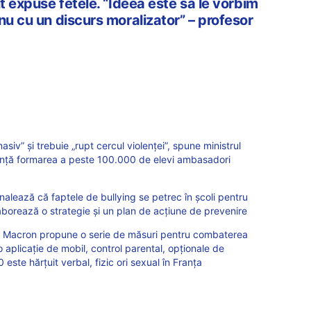
nt expuse fetele. “Ideea este să le vorbim
nu cu un discurs moralizator” – profesor
siv” și trebuie „rupt cercul violenței”, spune ministrul
nunță formarea a peste 100.000 de elevi ambasadori
nalează că faptele de bullying se petrec în școli pentru
aborează o strategie și un plan de acțiune de prevenire
l Macron propune o serie de măsuri pentru combaterea
 o aplicație de mobil, control parental, opționale de
este hărțuit verbal, fizic ori sexual în Franța