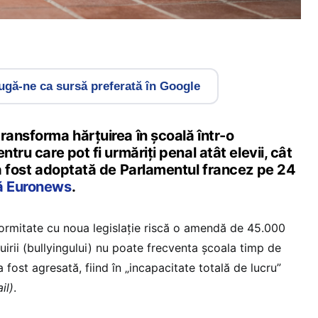
gă-ne ca sursă preferată în Google
ransforma hărțuirea în școală într-o
ntru care pot fi urmăriți penal atât elevii, cât
 a fost adoptată de Parlamentul francez pe 24
ă Euronews
.
nformitate cu noua legislație riscă o amendă de 45.000
irii (bullyingului) nu poate frecventa școala timp de
 fost agresată, fiind în „incapacitate totală de lucru”
il)
.