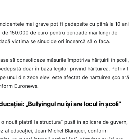
incidentele mai grave pot fi pedepsite cu până la 10 ani
ă de 150.000 de euro pentru perioade mai lungi de
dacă victima se sinucide ori încearcă să o facă.
se să consolideze măsurile împotriva hărțuirii în școli,
depsită doar în baza legilor privind hărțuirea. Potrivit
pe unul din zece elevi este afectat de hărțuirea școlară
conform Euronews.
ucației: „Bullyingul nu își are locul în școli”
o nouă piatră la structura” pusă în aplicare de guvern,
cez al educației, Jean-Michel Blanquer, conform