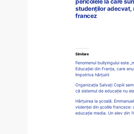
pericolele la care su
studenților adecvat, 
francez
Similare
Fenomenul bullyingului este „ma
Educației din Franța, care a
împotriva hărțuirii
Organizația Salvați Copiii sem
că sistemul de educație nu el
Hărțuirea la școală. Emmanue
violenței din școlile franceze:
educație media. Un elev din 10 