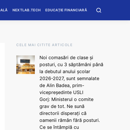
OALĂ
NEXTLAB.TECH
EDUCAȚIE FINANCIARĂ
CELE MAI CITITE ARTICOLE
Noi comasări de clase și
posturi, cu 3 săptămâni până
la debutul anului școlar
2026-2027, sunt semnalate
de Alin Badea, prim-
vicepreședinte USLI
Gorj: Ministerul o comite
grav de tot. Ne sună
directorii disperați că
oamenii rămân fără posturi.
Ce se întâmplă cu