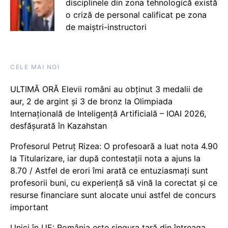
disciplinele din zona tehnologică există
o criză de personal calificat pe zona
de maiștri-instructori
CELE MAI NOI
ULTIMĂ ORĂ Elevii români au obținut 3 medalii de
aur, 2 de argint și 3 de bronz la Olimpiada
Internațională de Inteligență Artificială – IOAI 2026,
desfășurată în Kazahstan
Profesorul Petruț Rizea: O profesoară a luat nota 4.90
la Titularizare, iar după contestații nota a ajuns la
8.70 / Astfel de erori îmi arată ce entuziasmați sunt
profesorii buni, cu experiență să vină la corectat și ce
resurse financiare sunt alocate unui astfel de concurs
important
Unici în UE: România este singura țară din întreaga