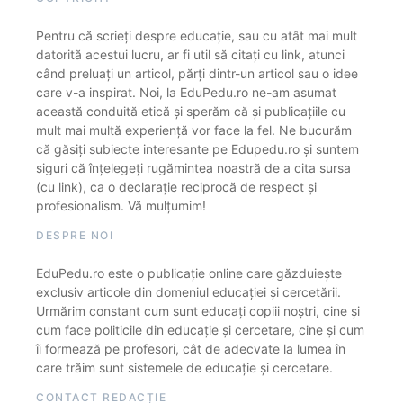
Pentru că scrieți despre educație, sau cu atât mai mult
datorită acestui lucru, ar fi util să citați cu link, atunci
când preluați un articol, părți dintr-un articol sau o idee
care v-a inspirat. Noi, la EduPedu.ro ne-am asumat
această conduită etică și sperăm că și publicațiile cu
mult mai multă experiență vor face la fel. Ne bucurăm
că găsiți subiecte interesante pe Edupedu.ro și suntem
siguri că înțelegeți rugămintea noastră de a cita sursa
(cu link), ca o declarație reciprocă de respect și
profesionalism. Vă mulțumim!
DESPRE NOI
EduPedu.ro este o publicație online care găzduiește
exclusiv articole din domeniul educației și cercetării.
Urmărim constant cum sunt educați copiii noștri, cine și
cum face politicile din educație și cercetare, cine și cum
îi formează pe profesori, cât de adecvate la lumea în
care trăim sunt sistemele de educație și cercetare.
CONTACT REDACȚIE