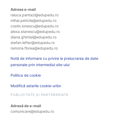
Adrese e-mail
raluca.pantazi@edupedu.ro
mihai.peticila@edupedu.ro
costin.ionescu@edupedu.ro
alexa.stanescu@edupedu.ro
diana.ghimisi@edupedu.ro
stefan.lefter@edupedu.ro
ramona.florea@edupedu.ro
Notă de informare cu privire la prelucrarea de date
personale prin intermediul site-ului
Politica de cookie
Modifică setarile cookie-urilor
PUBLICITATE ȘI PARTENERIATE
Adresă de e-mail
comunicare@edupedu.ro