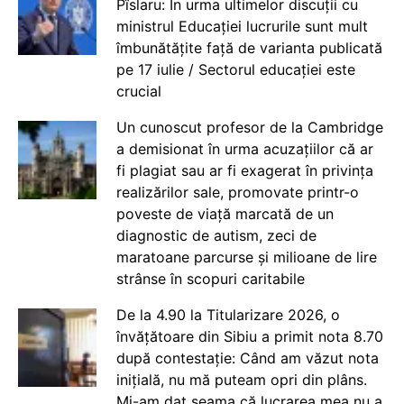
Pîslaru: În urma ultimelor discuții cu
ministrul Educației lucrurile sunt mult
îmbunătățite față de varianta publicată
pe 17 iulie / Sectorul educației este
crucial
Un cunoscut profesor de la Cambridge
a demisionat în urma acuzațiilor că ar
fi plagiat sau ar fi exagerat în privința
realizărilor sale, promovate printr-o
poveste de viață marcată de un
diagnostic de autism, zeci de
maratoane parcurse și milioane de lire
strânse în scopuri caritabile
De la 4.90 la Titularizare 2026, o
învățătoare din Sibiu a primit nota 8.70
după contestație: Când am văzut nota
inițială, nu mă puteam opri din plâns.
Mi-am dat seama că lucrarea mea nu a