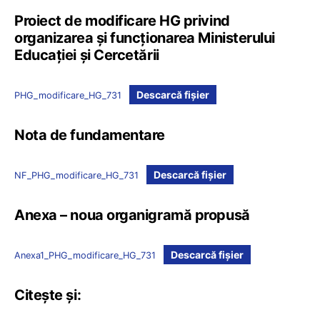
Proiect de modificare HG privind
organizarea și funcţionarea Ministerului
Educaţiei și Cercetării
Descarcă fișier
PHG_modificare_HG_731
Nota de fundamentare
Descarcă fișier
NF_PHG_modificare_HG_731
Anexa – noua organigramă propusă
Descarcă fișier
Anexa1_PHG_modificare_HG_731
Citește și: