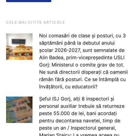
CELE MAI CITITE ARTICOLE
Noi comasări de clase și posturi, cu 3
săptămâni până la debutul anului
școlar 2026-2027, sunt semnalate de
Alin Badea, prim-vicepreședinte USLI
Gorj: Ministerul o comite grav de tot.
Ne sună directorii disperați că oamenii
rămân fără posturi. Ce se întâmplă cu
învățătorii, cu educatorii?
Șeful ISJ Gorj, alți 8 inspectori și
personal auxiliar trebuie să returneze
peste 55.000 de lei, bani acordați
pentru decontarea navetei, timp de
peste un an / Inspectorul general,
Marian Staicu: La vremea aceea nu