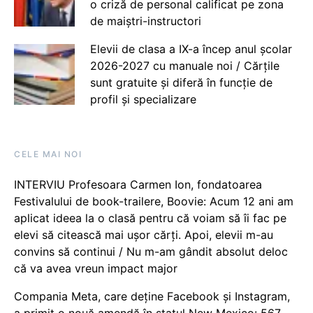
o criză de personal calificat pe zona
de maiștri-instructori
Elevii de clasa a IX-a încep anul școlar
2026-2027 cu manuale noi / Cărțile
sunt gratuite și diferă în funcție de
profil și specializare
CELE MAI NOI
INTERVIU Profesoara Carmen Ion, fondatoarea
Festivalului de book-trailere, Boovie: Acum 12 ani am
aplicat ideea la o clasă pentru că voiam să îi fac pe
elevi să citească mai ușor cărți. Apoi, elevii m-au
convins să continui / Nu m-am gândit absolut deloc
că va avea vreun impact major
Compania Meta, care deține Facebook și Instagram,
a primit o nouă amendă în statul New Mexico: 567