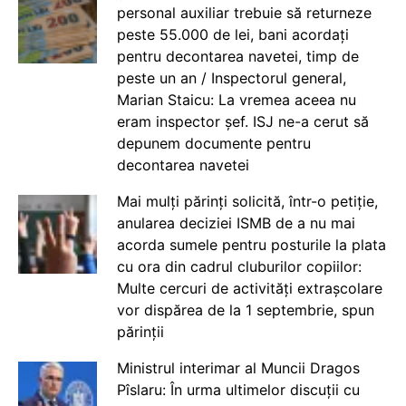
personal auxiliar trebuie să returneze
peste 55.000 de lei, bani acordați
pentru decontarea navetei, timp de
peste un an / Inspectorul general,
Marian Staicu: La vremea aceea nu
eram inspector șef. ISJ ne-a cerut să
depunem documente pentru
decontarea navetei
Mai mulți părinți solicită, într-o petiție,
anularea deciziei ISMB de a nu mai
acorda sumele pentru posturile la plata
cu ora din cadrul cluburilor copiilor:
Multe cercuri de activități extrașcolare
vor dispărea de la 1 septembrie, spun
părinții
Ministrul interimar al Muncii Dragos
Pîslaru: În urma ultimelor discuții cu