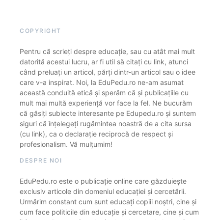
COPYRIGHT
Pentru că scrieți despre educație, sau cu atât mai mult
datorită acestui lucru, ar fi util să citați cu link, atunci
când preluați un articol, părți dintr-un articol sau o idee
care v-a inspirat. Noi, la EduPedu.ro ne-am asumat
această conduită etică și sperăm că și publicațiile cu
mult mai multă experiență vor face la fel. Ne bucurăm
că găsiți subiecte interesante pe Edupedu.ro și suntem
siguri că înțelegeți rugămintea noastră de a cita sursa
(cu link), ca o declarație reciprocă de respect și
profesionalism. Vă mulțumim!
DESPRE NOI
EduPedu.ro este o publicație online care găzduiește
exclusiv articole din domeniul educației și cercetării.
Urmărim constant cum sunt educați copiii noștri, cine și
cum face politicile din educație și cercetare, cine și cum