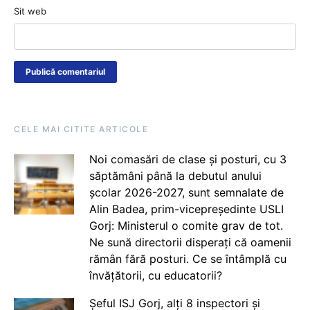
Sit web
CELE MAI CITITE ARTICOLE
Noi comasări de clase și posturi, cu 3
săptămâni până la debutul anului
școlar 2026-2027, sunt semnalate de
Alin Badea, prim-vicepreședinte USLI
Gorj: Ministerul o comite grav de tot.
Ne sună directorii disperați că oamenii
rămân fără posturi. Ce se întâmplă cu
învățătorii, cu educatorii?
Șeful ISJ Gorj, alți 8 inspectori și