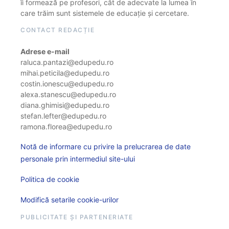
îi formează pe profesori, cât de adecvate la lumea în
care trăim sunt sistemele de educație și cercetare.
CONTACT REDACȚIE
Adrese e-mail
raluca.pantazi@edupedu.ro
mihai.peticila@edupedu.ro
costin.ionescu@edupedu.ro
alexa.stanescu@edupedu.ro
diana.ghimisi@edupedu.ro
stefan.lefter@edupedu.ro
ramona.florea@edupedu.ro
Notă de informare cu privire la prelucrarea de date
personale prin intermediul site-ului
Politica de cookie
Modifică setarile cookie-urilor
PUBLICITATE ȘI PARTENERIATE