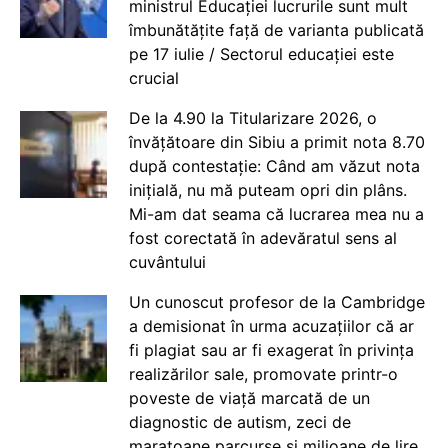
ministrul Educației lucrurile sunt mult
îmbunătățite față de varianta publicată
pe 17 iulie / Sectorul educației este
crucial
De la 4.90 la Titularizare 2026, o
învățătoare din Sibiu a primit nota 8.70
după contestație: Când am văzut nota
inițială, nu mă puteam opri din plâns.
Mi-am dat seama că lucrarea mea nu a
fost corectată în adevăratul sens al
cuvântului
Un cunoscut profesor de la Cambridge
a demisionat în urma acuzațiilor că ar
fi plagiat sau ar fi exagerat în privința
realizărilor sale, promovate printr-o
poveste de viață marcată de un
diagnostic de autism, zeci de
maratoane parcurse și milioane de lire