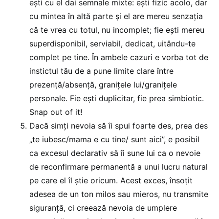
ești cu el dai semnale mixte: ești fizic acolo, dar
cu mintea în altă parte și el are mereu senzația
că te vrea cu totul, nu incomplet; fie ești mereu
superdisponibil, serviabil, dedicat, uitându-te
complet pe tine. În ambele cazuri e vorba tot de
instictul tău de a pune limite clare între
prezență/absență, granițele lui/granițele
personale. Fie ești duplicitar, fie prea simbiotic.
Snap out of it!
Dacă simți nevoia să îi spui foarte des, prea des
„te iubesc/mama e cu tine/ sunt aici”, e posibil
ca excesul declarativ să îi sune lui ca o nevoie
de reconfirmare permanentă a unui lucru natural
pe care el îl știe oricum. Acest exces, însoțit
adesea de un ton milos sau mieros, nu transmite
siguranță, ci creează nevoia de umplere