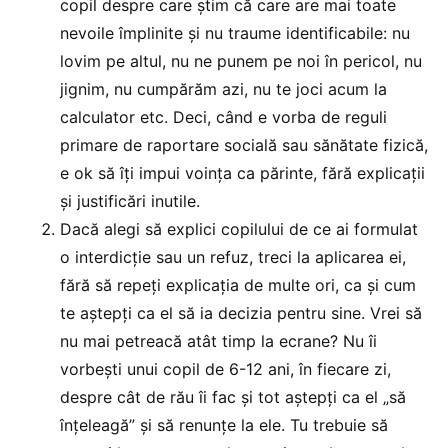
copil despre care știm că care are mai toate
nevoile împlinite și nu traume identificabile: nu
lovim pe altul, nu ne punem pe noi în pericol, nu
jignim, nu cumpărăm azi, nu te joci acum la
calculator etc. Deci, când e vorba de reguli
primare de raportare socială sau sănătate fizică,
e ok să îți impui voința ca părinte, fără explicații
și justificări inutile.
Dacă alegi să explici copilului de ce ai formulat
o interdicție sau un refuz, treci la aplicarea ei,
fără să repeți explicația de multe ori, ca și cum
te aștepți ca el să ia decizia pentru sine. Vrei să
nu mai petreacă atât timp la ecrane? Nu îi
vorbești unui copil de 6-12 ani, în fiecare zi,
despre cât de rău îi fac și tot aștepți ca el „să
înțeleagă” și să renunțe la ele. Tu trebuie să