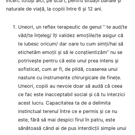
Încerc totuși aici, pe scurt, pentru situații banale și
naturale de viață, la copiii între 6 și 12 ani.
Uneori, un reflex terapeutic de genul ” te aud/te
văd/te înțeleg/ îți validez emoțiile/te asigur că
te iubesc oricum/ dar oare tu cum simți/hai să
etichetăm emoții și să le conștientizăm” nu se
potrivește pentru că este unul prea intens și
sofisticat, cum ar fi, de pildă, coaserea unui
nasture cu instrumente chirurgicale de finețe.
Uneori, copiii au nevoie doar să audă că ceea
ce fac este inacceptabil social și că tu interzici
acest lucru. Capacitatea ta de a delimita
instinctual terenul între ce e permis și ce nu
este, fără să mai despici firul în patru, este
sănătoasă când ai de pus interdicții simple unui