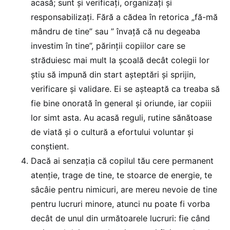
acasă; sunt și verificați, organizați și
responsabilizați. Fără a cădea în retorica „fă-mă
mândru de tine” sau ” învață că nu degeaba
investim în tine”, părinții copiilor care se
străduiesc mai mult la școală decât colegii lor
știu să impună din start așteptări și sprijin,
verificare și validare. Ei se așteaptă ca treaba să
fie bine onorată în general și oriunde, iar copiii
lor simt asta. Au acasă reguli, rutine sănătoase
de viată și o cultură a efortului voluntar și
conștient.
Dacă ai senzația că copilul tău cere permanent
atenție, trage de tine, te stoarce de energie, te
sâcâie pentru nimicuri, are mereu nevoie de tine
pentru lucruri minore, atunci nu poate fi vorba
decât de unul din următoarele lucruri: fie când