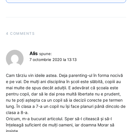
4 COMMENTS
Alis
spune:
7 octombrie 2020 la 13:13
Cam târziu vin ideile astea. Deja parenting-ul în forma nocivă
e pe val. De mulți ani disciplina în școli este slăbită, copiii au
mai multe de spus decât adulții. E adevărat că școala este
pentru copii, dar să le dai prea multă libertate nu e prudent,
nu te poți aștepta ca un copil să ia decizii corecte pe termen
lung. În clasa a 7-a un copil nu își face planuri până dincolo de
clasa a 8-a.
Oricum, m-a bucurat articolul. Sper să-l citească și să-l
înțeleagă suficient de mulți oameni, iar doamna Morar să
insiste.