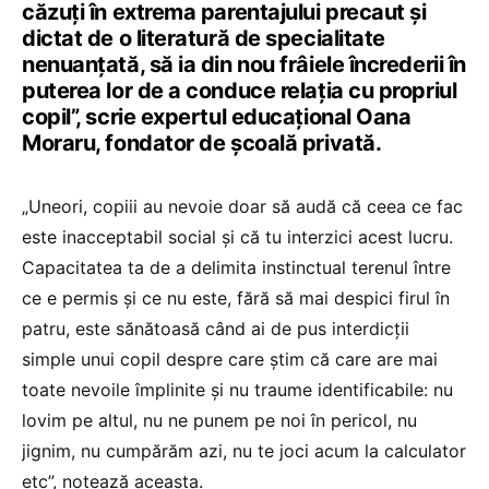
căzuți în extrema parentajului precaut și
dictat de o literatură de specialitate
nenuanțată, să ia din nou frâiele încrederii în
puterea lor de a conduce relația cu propriul
copil”, scrie expertul educațional Oana
Moraru, fondator de școală privată.
„Uneori, copiii au nevoie doar să audă că ceea ce fac
este inacceptabil social și că tu interzici acest lucru.
Capacitatea ta de a delimita instinctual terenul între
ce e permis și ce nu este, fără să mai despici firul în
patru, este sănătoasă când ai de pus interdicții
simple unui copil despre care știm că care are mai
toate nevoile împlinite și nu traume identificabile: nu
lovim pe altul, nu ne punem pe noi în pericol, nu
jignim, nu cumpărăm azi, nu te joci acum la calculator
etc”, notează aceasta.