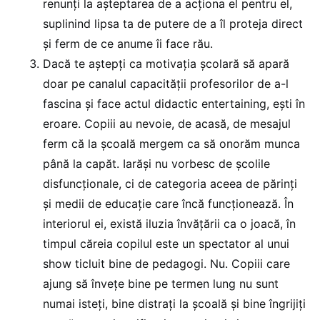
renunți la așteptarea de a acționa el pentru el,
suplinind lipsa ta de putere de a îl proteja direct
și ferm de ce anume îi face rău.
Dacă te aștepți ca motivația școlară să apară
doar pe canalul capacității profesorilor de a-l
fascina și face actul didactic entertaining, ești în
eroare. Copiii au nevoie, de acasă, de mesajul
ferm că la școală mergem ca să onorăm munca
până la capăt. Iarăși nu vorbesc de școlile
disfuncționale, ci de categoria aceea de părinți
și medii de educație care încă funcționează. În
interiorul ei, există iluzia învățării ca o joacă, în
timpul căreia copilul este un spectator al unui
show ticluit bine de pedagogi. Nu. Copiii care
ajung să învețe bine pe termen lung nu sunt
numai isteți, bine distrați la școală și bine îngrijiți