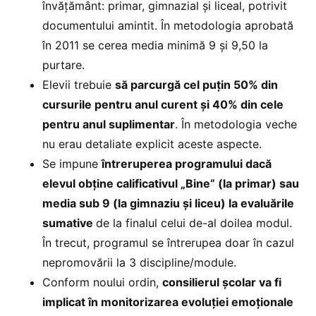
învăţământ: primar, gimnazial şi liceal, potrivit
documentului amintit. În metodologia aprobată
în 2011 se cerea media minimă 9 și 9,50 la
purtare.
Elevii trebuie
să parcurgă cel puțin 50% din
cursurile pentru anul curent și 40% din cele
pentru anul suplimentar
. În metodologia veche
nu erau detaliate explicit aceste aspecte.
Se impune
întreruperea programului dacă
elevul obține calificativul „Bine” (la primar) sau
media sub 9 (la gimnaziu și liceu) la evaluările
sumative
de la finalul celui de-al doilea modul.
În trecut, programul se întrerupea doar în cazul
nepromovării la 3 discipline/module.
Conform noului ordin,
consilierul școlar va fi
implicat în monitorizarea evoluției emoționale