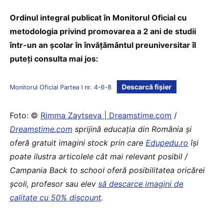
Ordinul integral publicat în Monitorul Oficial cu
metodologia privind promovarea a 2 ani de studii
într-un an şcolar în învăţământul preuniversitar îl
puteți consulta mai jos:
Descarcă fișier
Monitorul Oficial Partea I nr. 4-6-8
Foto: ©
Rimma Zaytseva | Dreamstime.com
/
Dreamstime.com
sprijină educaţia din România şi
oferă gratuit imagini stock prin care
Edupedu.ro
îşi
poate ilustra articolele cât mai relevant posibil /
Campania Back to school oferă posibilitatea oricărei
școli, profesor sau elev
să descarce imagini de
calitate cu 50% discount
.