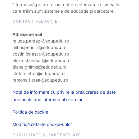
îi formează pe profesori, cât de adecvate la lumea în
care trăim sunt sistemele de educație și cercetare.
CONTACT REDACȚIE
Adrese e-mail
raluca.pantazi@edupedu.ro
mihai.peticila@edupedu.ro
costin.ionescu@edupedu.ro
alexa.stanescu@edupedu.ro
diana.ghimisi@edupedu.ro
stefan.lefter@edupedu.ro
ramona.florea@edupedu.ro
Notă de informare cu privire la prelucrarea de date
personale prin intermediul site-ului
Politica de cookie
Modifică setarile cookie-urilor
PUBLICITATE ȘI PARTENERIATE