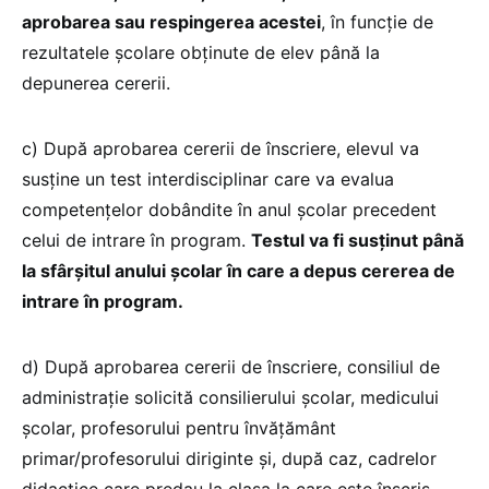
aprobarea sau respingerea acestei
, în funcţie de
rezultatele şcolare obţinute de elev până la
depunerea cererii.
c) După aprobarea cererii de înscriere, elevul va
susţine un test interdisciplinar care va evalua
competenţelor dobândite în anul şcolar precedent
celui de intrare în program.
Testul va fi susţinut până
la sfârşitul anului şcolar în care a depus cererea de
intrare în program.
d) După aprobarea cererii de înscriere, consiliul de
administraţie solicită consilierului şcolar, medicului
şcolar, profesorului pentru învăţământ
primar/profesorului diriginte şi, după caz, cadrelor
didactice care predau la clasa la care este înscris