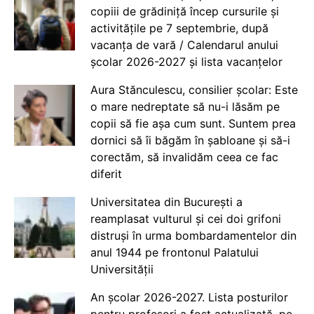
copiii de grădiniță încep cursurile și
activitățile pe 7 septembrie, după
vacanța de vară / Calendarul anului
școlar 2026-2027 și lista vacanțelor
Aura Stănculescu, consilier școlar: Este
o mare nedreptate să nu-i lăsăm pe
copii să fie așa cum sunt. Suntem prea
dornici să îi băgăm în șabloane și să-i
corectăm, să invalidăm ceea ce fac
diferit
Universitatea din București a
reamplasat vulturul și cei doi grifoni
distruși în urma bombardamentelor din
anul 1944 pe frontonul Palatului
Universității
An școlar 2026-2027. Lista posturilor
pentru profesori a fost actualizată, pe