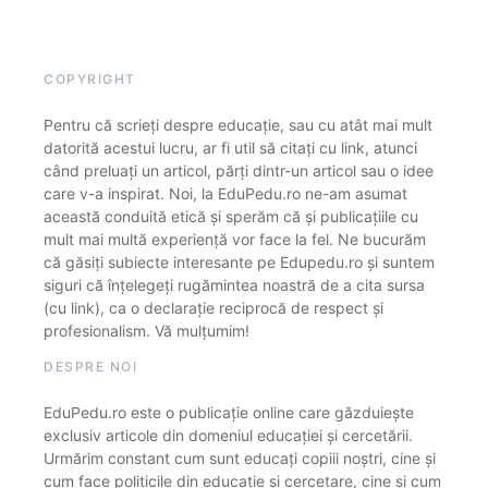
COPYRIGHT
Pentru că scrieți despre educație, sau cu atât mai mult
datorită acestui lucru, ar fi util să citați cu link, atunci
când preluați un articol, părți dintr-un articol sau o idee
care v-a inspirat. Noi, la EduPedu.ro ne-am asumat
această conduită etică și sperăm că și publicațiile cu
mult mai multă experiență vor face la fel. Ne bucurăm
că găsiți subiecte interesante pe Edupedu.ro și suntem
siguri că înțelegeți rugămintea noastră de a cita sursa
(cu link), ca o declarație reciprocă de respect și
profesionalism. Vă mulțumim!
DESPRE NOI
EduPedu.ro este o publicație online care găzduiește
exclusiv articole din domeniul educației și cercetării.
Urmărim constant cum sunt educați copiii noștri, cine și
cum face politicile din educație și cercetare, cine și cum