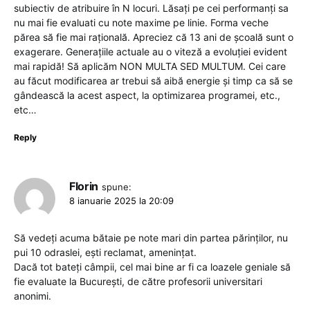
subiectiv de atribuire în N locuri. Lăsați pe cei performanți sa
nu mai fie evaluati cu note maxime pe linie. Forma veche
părea să fie mai rațională. Apreciez că 13 ani de școală sunt o
exagerare. Generațiile actuale au o viteză a evoluției evident
mai rapidă! Să aplicăm NON MULTA SED MULTUM. Cei care
au făcut modificarea ar trebui să aibă energie și timp ca să se
gândească la acest aspect, la optimizarea programei, etc.,
etc…
Reply
Florin
spune:
8 ianuarie 2025 la 20:09
Să vedeți acuma bătaie pe note mari din partea părinților, nu
pui 10 odraslei, ești reclamat, amenințat.
Dacă tot bateți câmpii, cel mai bine ar fi ca loazele geniale să
fie evaluate la București, de către profesorii universitari
anonimi.