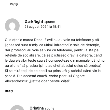
Reply
DarkNight
spune:
21 august 2024 la 15:41
O idioțenie marca Deca. Elevii nu au voie cu telefoane și să
jignească sunt trimiși ca ultimii infractori în sala de detenție,
dar profesorii au voie să vină cu telefoane, pentru a sta pe
rețelele de socializare, că se plictisesc grav la catedra, când
le dau elevilor teste sau să conspecteze din manuale, când nu
au ei chef să predea (și nu au chef absolut deloc să predea).
Și se miră toți, de ce copiii au prins ură și scârbă când vin la
școală. Din această cauză. Vorba poetului Grigore
Alexandrescu: „justiție doar pentru căței”.
Reply
Cristina
spune: