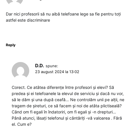
Dar nici profesorii să nu aibă telefoane lege sa fie pentru toți
astfel este discriminare
Reply
D.D.
spune:
23 august 2024 la 13:02
Corect. Ce atâtea diferențe între profesori și elevi? Să
predea și ei telefoanele la elevul de serviciu și dacă nu vor,
să le dăm și una după ceafă… Ne controlăm unii pe alții, ne
tragem de șireturi, ce să facem și noi de atâta plictiseală?
Când om fi egali în îndatoriri, om fi egali și -n drepturi…
Până atunci, lăsați telefonul și cântăriți -vă valoarea . Fără
el. Cum e?