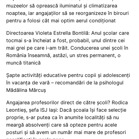
muzeelor să oprească iluminatul și climatizarea
noaptea, iar angajaților să se reorganizeze în birouri
pentru a folosi cât mai optim aerul condiționat
Directoarea Violeta Estrella Bontilă: Anul școlar care
tocmai s-a încheiat a fost, probabil, unul dintre cei
mai grei pe care i-am trăit. Conducerea unei școli în
România înseamnă, astăzi, un stres permanent, o
muncă titanică
Șapte activități educative pentru copii și adolescenți
în vacanța de vară – recomandări de la psihologul
Mădălina Mărcuș
Angajarea profesorilor direct de către școli? Rodica
Leontieș, șefa ISJ Iași: Dacă școala își face selecție
proprie, s-ar putea ca în anumite localități să nu
meargă absolvenți care să opteze pentru acele
posturi și să avem un număr mai mare de profesori