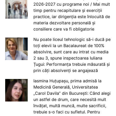
2026-2027 cu programe noi / Mai mult
timp pentru recapitulare și exerciții
practice, iar dirigenția este înlocuită de
materia dezvoltare personală și
consiliere care va fi obligatorie
Nu poate liceul tehnologic să-i ducă pe
toți elevii la un Bacalaureat de 100%
absolvire, sunt care au intrat cu media
2 sau 3, spune inspectoarea Iuliana
Țugui: Performanța trebuie măsurată și
prin câți absolvenți se angajează
Iasmina Huțupașu, prima admisă la
Medicină Generală, Universitatea
„Carol Davila” din București: Când alegi
un astfel de drum, care necesită mult
învățat, multă muncă, multe sacrificii,
trebuie s-o faci cu sufletul. Pentru