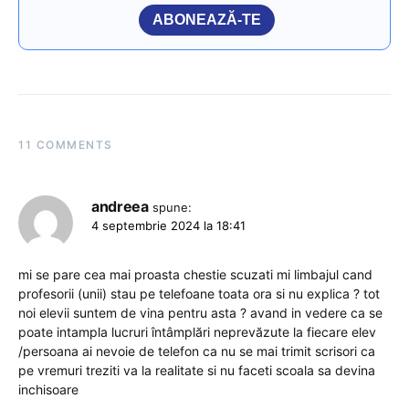
ABONEAZĂ-TE
11 COMMENTS
andreea
spune:
4 septembrie 2024 la 18:41
mi se pare cea mai proasta chestie scuzati mi limbajul cand
profesorii (unii) stau pe telefoane toata ora si nu explica ? tot
noi elevii suntem de vina pentru asta ? avand in vedere ca se
poate intampla lucruri întâmplări neprevăzute la fiecare elev
/persoana ai nevoie de telefon ca nu se mai trimit scrisori ca
pe vremuri treziti va la realitate si nu faceti scoala sa devina
inchisoare