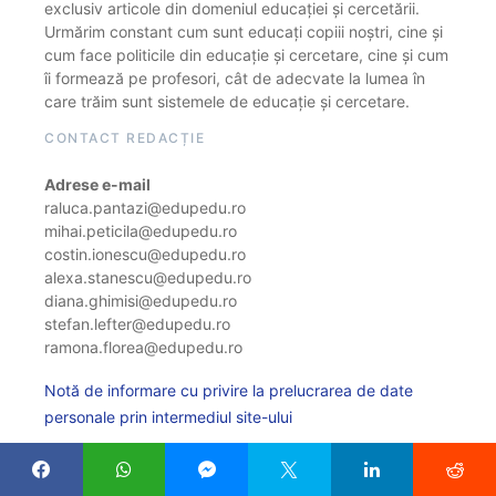
exclusiv articole din domeniul educației și cercetării.
Urmărim constant cum sunt educați copiii noștri, cine și
cum face politicile din educație și cercetare, cine și cum
îi formează pe profesori, cât de adecvate la lumea în
care trăim sunt sistemele de educație și cercetare.
CONTACT REDACȚIE
Adrese e-mail
raluca.pantazi@edupedu.ro
mihai.peticila@edupedu.ro
costin.ionescu@edupedu.ro
alexa.stanescu@edupedu.ro
diana.ghimisi@edupedu.ro
stefan.lefter@edupedu.ro
ramona.florea@edupedu.ro
Notă de informare cu privire la prelucrarea de date
personale prin intermediul site-ului
Politica de cookie