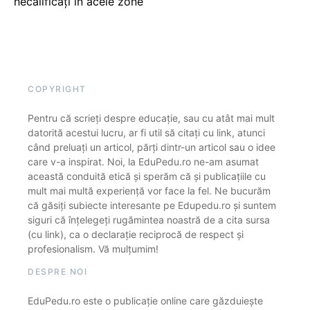
necalificați în acele zone
COPYRIGHT
Pentru că scrieți despre educație, sau cu atât mai mult
datorită acestui lucru, ar fi util să citați cu link, atunci
când preluați un articol, părți dintr-un articol sau o idee
care v-a inspirat. Noi, la EduPedu.ro ne-am asumat
această conduită etică și sperăm că și publicațiile cu
mult mai multă experiență vor face la fel. Ne bucurăm
că găsiți subiecte interesante pe Edupedu.ro și suntem
siguri că înțelegeți rugămintea noastră de a cita sursa
(cu link), ca o declarație reciprocă de respect și
profesionalism. Vă mulțumim!
DESPRE NOI
EduPedu.ro este o publicație online care găzduiește