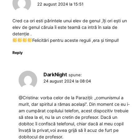
22 august 2024 la 15:51
Cred ca ori esti părintele unui elev de genul ,îți ori ești un
elev de genul căruia îi este teamă ca intră în sala de
detenție .
Felicitări pentru aceste reguli ,era și timpul!
Reply
DarkNight
spune:
24 august 2024 la 08:04
@Cristina: vorba celor de la Paraziții: „comunismul a
murit, dar spiritul a rămas același”. Din moment ce eu i-
am cumpărat copilului telefon, acest dispozitiv trebuie
să stea la el, nu la un cretin de profesor. Dacă un
dobitoc îi confiscă telefonul, chiar dacă al meu copil
învață la privat,voi avea grijă să îl acuz de furt pe
dobitocul de profesor.