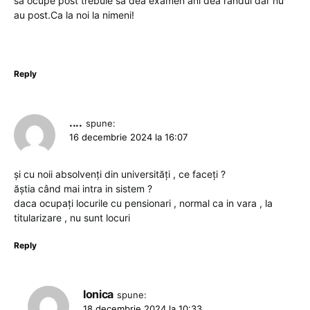
sa ocupe post trebuie sa dea examen ani dea randul dar nu
au post.Ca la noi la nimeni!
Reply
....
spune:
16 decembrie 2024 la 16:07
și cu noii absolvenți din universități , ce faceți ?
ăștia când mai intra in sistem ?
daca ocupați locurile cu pensionari , normal ca in vara , la
titularizare , nu sunt locuri
Reply
Ionica
spune:
18 decembrie 2024 la 10:33