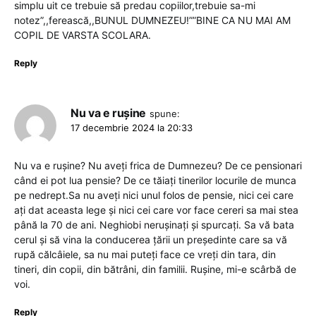
simplu uit ce trebuie să predau copiilor,trebuie sa-mi
notez”,,ferească,,BUNUL DUMNEZEU!””BINE CA NU MAI AM
COPIL DE VARSTA SCOLARA.
Reply
Nu va e rușine
spune:
17 decembrie 2024 la 20:33
Nu va e rușine? Nu aveți frica de Dumnezeu? De ce pensionari
când ei pot lua pensie? De ce tăiați tinerilor locurile de munca
pe nedrept.Sa nu aveți nici unul folos de pensie, nici cei care
ați dat aceasta lege și nici cei care vor face cereri sa mai stea
până la 70 de ani. Neghiobi nerușinați și spurcați. Sa vă bata
cerul și să vina la conducerea țării un președinte care sa vă
rupă călcâiele, sa nu mai puteți face ce vreți din tara, din
tineri, din copii, din bătrâni, din familii. Rușine, mi-e scârbă de
voi.
Reply