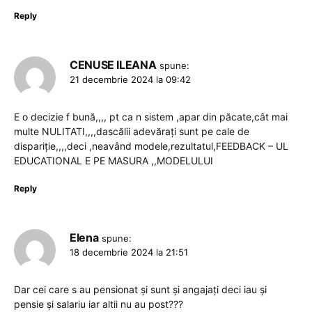
Reply
CENUSE ILEANA
spune:
21 decembrie 2024 la 09:42
E o decizie f bună,,,, pt ca n sistem ,apar din păcate,cât mai
multe NULITATI,,,,dascălii adevărați sunt pe cale de
dispariție,,,,deci ,neavând modele,rezultatul,FEEDBACK – UL
EDUCATIONAL E PE MASURA ,,MODELULUI
Reply
Elena
spune:
18 decembrie 2024 la 21:51
Dar cei care s au pensionat și sunt și angajați deci iau și
pensie și salariu iar altii nu au post???