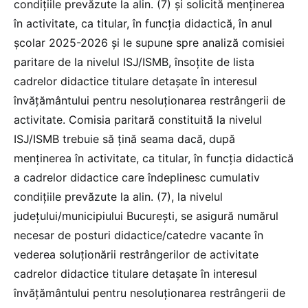
condiţiile prevăzute la alin. (7) şi solicită menţinerea
în activitate, ca titular, în funcţia didactică, în anul
şcolar 2025-2026 şi le supune spre analiză comisiei
paritare de la nivelul ISJ/ISMB, însoţite de lista
cadrelor didactice titulare detaşate în interesul
învăţământului pentru nesoluţionarea restrângerii de
activitate. Comisia paritară constituită la nivelul
ISJ/ISMB trebuie să ţină seama dacă, după
menţinerea în activitate, ca titular, în funcţia didactică
a cadrelor didactice care îndeplinesc cumulativ
condiţiile prevăzute la alin. (7), la nivelul
judeţului/municipiului Bucureşti, se asigură numărul
necesar de posturi didactice/catedre vacante în
vederea soluţionării restrângerilor de activitate
cadrelor didactice titulare detaşate în interesul
învăţământului pentru nesoluţionarea restrângerii de