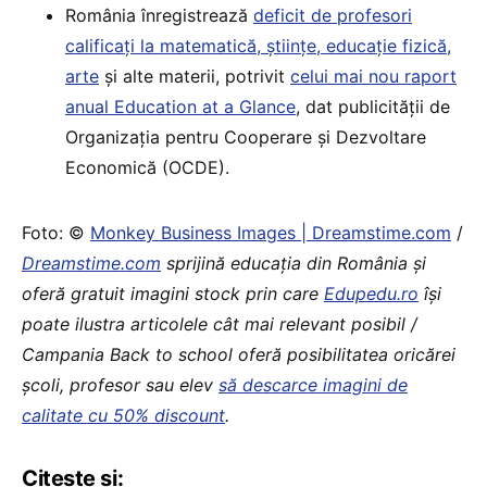
România înregistrează
deficit de profesori
calificați la matematică, științe, educație fizică,
arte
și alte materii, potrivit
celui mai nou raport
anual Education at a Glance
, dat publicității de
Organizația pentru Cooperare și Dezvoltare
Economică (OCDE).
Foto: ©
Monkey Business Images | Dreamstime.com
/
Dreamstime.com
sprijină educaţia din România şi
oferă gratuit imagini stock prin care
Edupedu.ro
îşi
poate ilustra articolele cât mai relevant posibil /
Campania Back to school oferă posibilitatea oricărei
școli, profesor sau elev
să descarce imagini de
calitate cu 50% discount
.
Citește și: