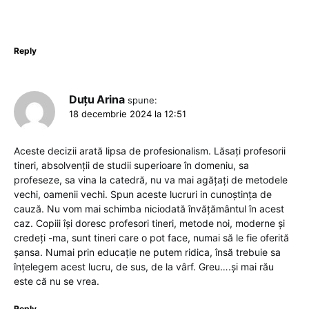
Reply
Duțu Arina
spune:
18 decembrie 2024 la 12:51
Aceste decizii arată lipsa de profesionalism. Lăsați profesorii
tineri, absolvenții de studii superioare în domeniu, sa
profeseze, sa vina la catedră, nu va mai agățați de metodele
vechi, oamenii vechi. Spun aceste lucruri in cunoștința de
cauză. Nu vom mai schimba niciodată învățământul în acest
caz. Copiii își doresc profesori tineri, metode noi, moderne și
credeți -ma, sunt tineri care o pot face, numai să le fie oferită
șansa. Numai prin educație ne putem ridica, însă trebuie sa
înțelegem acest lucru, de sus, de la vârf. Greu….și mai rău
este că nu se vrea.
Reply