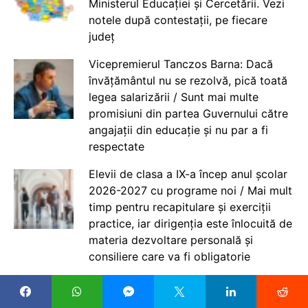
Ministerul Educației și Cercetării. Vezi
notele după contestații, pe fiecare
județ
Vicepremierul Tanczos Barna: Dacă
învățământul nu se rezolvă, pică toată
legea salarizării / Sunt mai multe
promisiuni din partea Guvernului către
angajații din educație și nu par a fi
respectate
Elevii de clasa a IX-a încep anul școlar
2026-2027 cu programe noi / Mai mult
timp pentru recapitulare și exerciții
practice, iar dirigenția este înlocuită de
materia dezvoltare personală și
consiliere care va fi obligatorie
Nu poate liceul tehnologic să-i ducă pe
toți elevii la un Bacalaureat de 100%