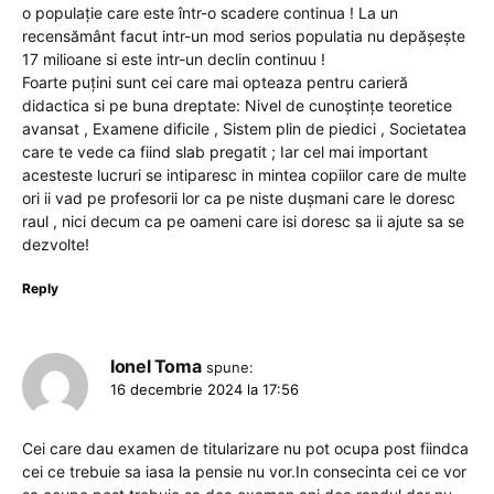
o populație care este într-o scadere continua ! La un
recensământ facut intr-un mod serios populatia nu depășește
17 milioane si este intr-un declin continuu !
Foarte puțini sunt cei care mai opteaza pentru carieră
didactica si pe buna dreptate: Nivel de cunoștințe teoretice
avansat , Examene dificile , Sistem plin de piedici , Societatea
care te vede ca fiind slab pregatit ; Iar cel mai important
acesteste lucruri se intiparesc in mintea copiilor care de multe
ori ii vad pe profesorii lor ca pe niste dușmani care le doresc
raul , nici decum ca pe oameni care isi doresc sa ii ajute sa se
dezvolte!
Reply
Ionel Toma
spune:
16 decembrie 2024 la 17:56
Cei care dau examen de titularizare nu pot ocupa post fiindca
cei ce trebuie sa iasa la pensie nu vor.In consecinta cei ce vor