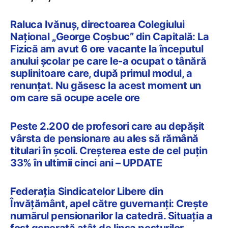
Raluca Ivănuș, directoarea Colegiului
Național „George Coșbuc” din Capitală: La
Fizică am avut 6 ore vacante la începutul
anului școlar pe care le-a ocupat o tânără
suplinitoare care, după primul modul, a
renunțat. Nu găsesc la acest moment un
om care să ocupe acele ore
Peste 2.200 de profesori care au depășit
vârsta de pensionare au ales să rămână
titulari în școli. Creșterea este de cel puțin
33% în ultimii cinci ani – UPDATE
Federația Sindicatelor Libere din
Învățământ, apel către guvernanți: Creşte
numărul pensionarilor la catedră. Situaţia a
fost generată atât de lipsa posturilor