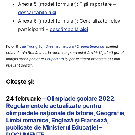
Anexa 5 (model formular): Fișă raportare –
descărcabilă
aici
Anexa 6 (model formular): Centralizator elevi
participanți –
descărcabilă
aici
Foto: ©
Jae Young Ju
|
Dreamstime.com
/
Dreamstime.com
sprijină
educaţia din România şi, în contextul pandemiei Covid-19, oferă gratuit
imagini stock prin care
Edupedu.ro
îşi poate ilustra articolele cât mai
relevant posibil
.
Citește și:
24 februarie –
Olimpiade școlare 2022.
Regulamentele actualizate pentru
olimpiadele naționale de Istorie, Geografie,
Limbi romanice, Engleză și Franceză,
publicate de Ministerul Educației –
DOCUMENTE