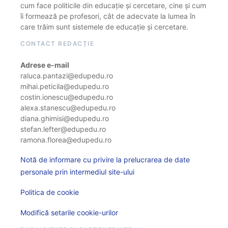
cum face politicile din educație și cercetare, cine și cum
îi formează pe profesori, cât de adecvate la lumea în
care trăim sunt sistemele de educație și cercetare.
CONTACT REDACȚIE
Adrese e-mail
raluca.pantazi@edupedu.ro
mihai.peticila@edupedu.ro
costin.ionescu@edupedu.ro
alexa.stanescu@edupedu.ro
diana.ghimisi@edupedu.ro
stefan.lefter@edupedu.ro
ramona.florea@edupedu.ro
Notă de informare cu privire la prelucrarea de date
personale prin intermediul site-ului
Politica de cookie
Modifică setarile cookie-urilor