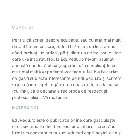
COPYRIGHT
Pentru că scrieți despre educație, sau cu atât mai mult
datorită acestui lucru, ar fi util să citați cu link, atunci
când preluați un articol, părți dintr-un articol sau o idee
care v-a inspirat. Noi, la EduPedu.ro ne-am asumat
această conduită etică și sperăm că și publicațiile cu
mult mai multă experiență vor face la fel. Ne bucurăm
că găsiți subiecte interesante pe Edupedu.ro și suntem
siguri că înțelegeți rugămintea noastră de a cita sursa
(cu link), ca o declarație reciprocă de respect și
profesionalism. Vă mulțumim!
DESPRE NOI
EduPedu.ro este o publicație online care găzduiește
exclusiv articole din domeniul educației și cercetării.
Urmărim constant cum sunt educați copiii noștri, cine și