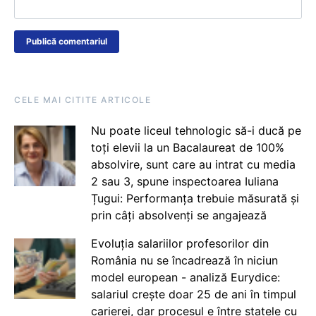
CELE MAI CITITE ARTICOLE
Nu poate liceul tehnologic să-i ducă pe
toți elevii la un Bacalaureat de 100%
absolvire, sunt care au intrat cu media
2 sau 3, spune inspectoarea Iuliana
Țugui: Performanța trebuie măsurată și
prin câți absolvenți se angajează
Evoluția salariilor profesorilor din
România nu se încadrează în niciun
model european - analiză Eurydice:
salariul crește doar 25 de ani în timpul
carierei, dar procesul e între statele cu