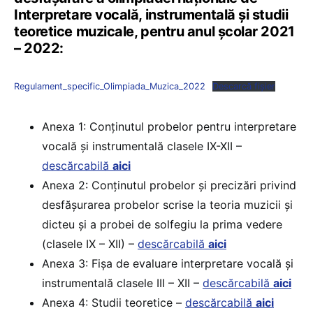
Interpretare vocală, instrumentală și studii
teoretice muzicale, pentru anul școlar 2021
– 2022:
Regulament_specific_Olimpiada_Muzica_2022
Descarcă fișier
Anexa 1: Conţinutul probelor pentru interpretare
vocală şi instrumentală clasele IX-XII –
descărcabilă
aici
Anexa 2: Conținutul probelor și precizări privind
desfăşurarea probelor scrise la teoria muzicii și
dicteu şi a probei de solfegiu la prima vedere
(clasele IX – XII) –
descărcabilă
aici
Anexa 3: Fişa de evaluare interpretare vocală şi
instrumentală clasele III – XII –
descărcabilă
aici
Anexa 4: Studii teoretice –
descărcabilă
aici