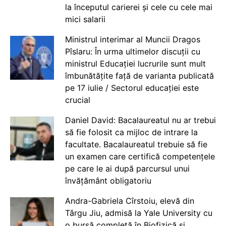
la începutul carierei și cele cu cele mai
mici salarii
Ministrul interimar al Muncii Dragos
Pîslaru: În urma ultimelor discuții cu
ministrul Educației lucrurile sunt mult
îmbunătățite față de varianta publicată
pe 17 iulie / Sectorul educației este
crucial
Daniel David: Bacalaureatul nu ar trebui
să fie folosit ca mijloc de intrare la
facultate. Bacalaureatul trebuie să fie
un examen care certifică competențele
pe care le ai după parcursul unui
învățământ obligatoriu
Andra-Gabriela Cîrstoiu, elevă din
Târgu Jiu, admisă la Yale University cu
o bursă completă în Biofizică și