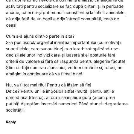
activități pentru socializare se fac după criterii și in perioade
anume, că ei nu-și pot munci inconștient și la infinit animalele,
că grija față de un copil e grija întregii comunități, ceas de
ceas!
Cum s-a ajuns dintr-o parte in alta?
S-a pus ușorul/ urgentul inaintea importantului (cu motivații
superficiale, care sunau bine), s-a ierarhizat aplicându-se
decizii ale unor indivizi care-și luaseră și ei posturile fără
criterii de valoare și fără să răspundă pentru alegerile făcute!
Știm cu toții cum s-a ajuns aici, vedem urmările și, totuși, ne
amăgim in continuare că va fi mai bine!
Nu, va fi tot mai rău! Pentru că lăsăm să fie!
De ce? Pentru unii e imposibil altfel (mulți), pentru alții e
comod așa (destui), altora li se inchide gura (acum prea
puțini)! Așteptăm inversări numerice! Până atunci- degradarea
societății!
Reply