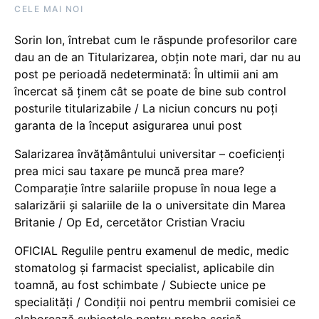
CELE MAI NOI
Sorin Ion, întrebat cum le răspunde profesorilor care
dau an de an Titularizarea, obțin note mari, dar nu au
post pe perioadă nedeterminată: În ultimii ani am
încercat să ținem cât se poate de bine sub control
posturile titularizabile / La niciun concurs nu poți
garanta de la început asigurarea unui post
Salarizarea învățământului universitar – coeficienți
prea mici sau taxare pe muncă prea mare?
Comparație între salariile propuse în noua lege a
salarizării și salariile de la o universitate din Marea
Britanie / Op Ed, cercetător Cristian Vraciu
OFICIAL Regulile pentru examenul de medic, medic
stomatolog și farmacist specialist, aplicabile din
toamnă, au fost schimbate / Subiecte unice pe
specialități / Condiții noi pentru membrii comisiei ce
elaborează subiectele pentru proba scrisă