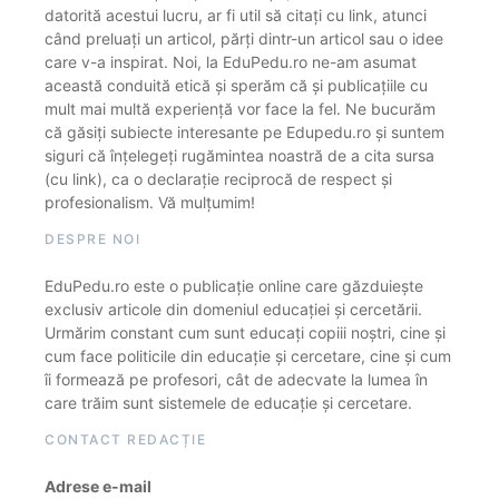
datorită acestui lucru, ar fi util să citați cu link, atunci
când preluați un articol, părți dintr-un articol sau o idee
care v-a inspirat. Noi, la EduPedu.ro ne-am asumat
această conduită etică și sperăm că și publicațiile cu
mult mai multă experiență vor face la fel. Ne bucurăm
că găsiți subiecte interesante pe Edupedu.ro și suntem
siguri că înțelegeți rugămintea noastră de a cita sursa
(cu link), ca o declarație reciprocă de respect și
profesionalism. Vă mulțumim!
DESPRE NOI
EduPedu.ro este o publicație online care găzduiește
exclusiv articole din domeniul educației și cercetării.
Urmărim constant cum sunt educați copiii noștri, cine și
cum face politicile din educație și cercetare, cine și cum
îi formează pe profesori, cât de adecvate la lumea în
care trăim sunt sistemele de educație și cercetare.
CONTACT REDACȚIE
Adrese e-mail