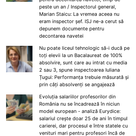
peste un an / Inspectorul general,
Marian Staicu: La vremea aceea nu
eram inspector șef. ISJ ne-a cerut să
depunem documente pentru
decontarea navetei
Nu poate liceul tehnologic să-i ducă pe
toți elevii la un Bacalaureat de 100%
absolvire, sunt care au intrat cu media
2 sau 3, spune inspectoarea Iuliana
Țugui: Performanța trebuie măsurată și
prin câți absolvenți se angajează
Evoluția salariilor profesorilor din
România nu se încadrează în niciun
model european - analiză Eurydice:
salariul crește doar 25 de ani în timpul
carierei, dar procesul e între statele cu
venituri mari pentru profesori încă de