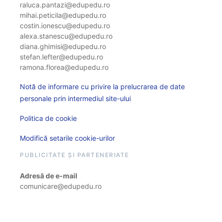
raluca.pantazi@edupedu.ro
mihai.peticila@edupedu.ro
costin.ionescu@edupedu.ro
alexa.stanescu@edupedu.ro
diana.ghimisi@edupedu.ro
stefan.lefter@edupedu.ro
ramona.florea@edupedu.ro
Notă de informare cu privire la prelucrarea de date
personale prin intermediul site-ului
Politica de cookie
Modifică setarile cookie-urilor
PUBLICITATE ȘI PARTENERIATE
Adresă de e-mail
comunicare@edupedu.ro