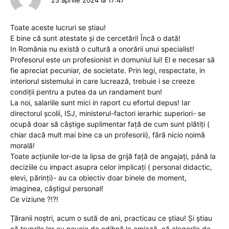
Toate aceste lucruri se știau!
E bine că sunt atestate și de cercetări! Încă o dată!
In România nu există o cultură a onorării unui specialist!
Profesorul este un profesionist in domuniul lui! El e necesar să
fie apreciat pecuniar, de societate. Prin legi, respectate, in
interiorul sistemului in care lucrează, trebuie i se creeze
condiții pentru a putea da un randament bun!
La noi, salariile sunt mici in raport cu efortul depus! Iar
directorul școlii, ISJ, ministerul-factori ierarhic superiori- se
ocupă doar să câștige suplimentar față de cum sunt plătiți (
chiar dacă mult mai bine ca un profesorii), fără nicio noimă
morală!
Toate acțiunile lor-de la lipsa de grijă față de angajați, până la
deciziile cu impact asupra celor implicați ( personal didactic,
elevi, părinți)- au ca obiectiv doar binele de moment,
imaginea, câștigul personal!
Ce viziune ?!?!
Țăranii noștri, acum o sută de ani, practicau ce știau! Și știau
că truprile lor au nevoie de odihnă la amiază, că alegerile de