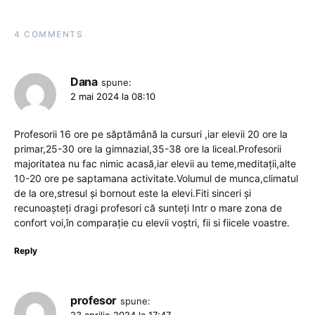
4 COMMENTS
Dana
spune:
2 mai 2024 la 08:10
Profesorii 16 ore pe săptămână la cursuri ,iar elevii 20 ore la
primar,25-30 ore la gimnazial,35-38 ore la liceal.Profesorii
majoritatea nu fac nimic acasă,iar elevii au teme,meditații,alte
10-20 ore pe saptamana activitate.Volumul de munca,climatul
de la ore,stresul și bornout este la elevi.Fiti sinceri și
recunoașteți dragi profesori că sunteți Intr o mare zona de
confort voi,în comparație cu elevii voștri, fii si fiicele voastre.
Reply
profesor
spune:
23 aprilie 2024 la 17:47