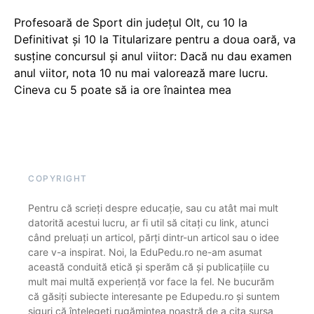
Profesoară de Sport din județul Olt, cu 10 la
Definitivat și 10 la Titularizare pentru a doua oară, va
susține concursul și anul viitor: Dacă nu dau examen
anul viitor, nota 10 nu mai valorează mare lucru.
Cineva cu 5 poate să ia ore înaintea mea
COPYRIGHT
Pentru că scrieți despre educație, sau cu atât mai mult
datorită acestui lucru, ar fi util să citați cu link, atunci
când preluați un articol, părți dintr-un articol sau o idee
care v-a inspirat. Noi, la EduPedu.ro ne-am asumat
această conduită etică și sperăm că și publicațiile cu
mult mai multă experiență vor face la fel. Ne bucurăm
că găsiți subiecte interesante pe Edupedu.ro și suntem
siguri că înțelegeți rugămintea noastră de a cita sursa