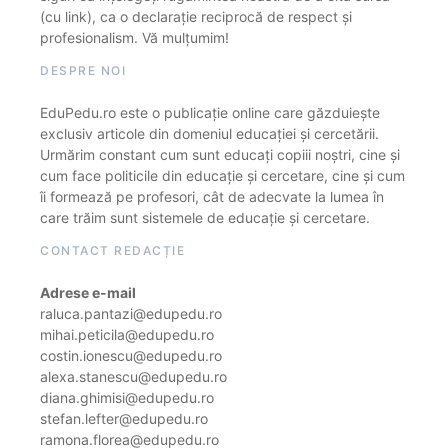
(cu link), ca o declarație reciprocă de respect și
profesionalism. Vă mulțumim!
DESPRE NOI
EduPedu.ro este o publicație online care găzduiește
exclusiv articole din domeniul educației și cercetării.
Urmărim constant cum sunt educați copiii noștri, cine și
cum face politicile din educație și cercetare, cine și cum
îi formează pe profesori, cât de adecvate la lumea în
care trăim sunt sistemele de educație și cercetare.
CONTACT REDACȚIE
Adrese e-mail
raluca.pantazi@edupedu.ro
mihai.peticila@edupedu.ro
costin.ionescu@edupedu.ro
alexa.stanescu@edupedu.ro
diana.ghimisi@edupedu.ro
stefan.lefter@edupedu.ro
ramona.florea@edupedu.ro