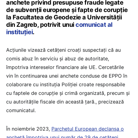
anchete privind presupuse fraude legate
de subvenții europene și fapte de corupție
la Facultatea de Geodezie a Universității
din Zagreb, potrivit unui
comunicat al
instituției
.
Acțiunile vizează cetățeni croați suspectați că au
comis abuz în serviciu și abuz de autoritate,
împotriva intereselor financiare ale UE. Cercetările
vin în continuarea unei anchete conduse de EPPO în
colaborare cu instituția Poliției croate responsabile
cu faptele de corupție și crimă organizată, precum și
cu autoritățile fiscale din această țară., precizează
comunicatul.
În noiembrie 2023,
Parchetul European declanșa o
anchetă împotriva unui număr de 29 de cetățeni