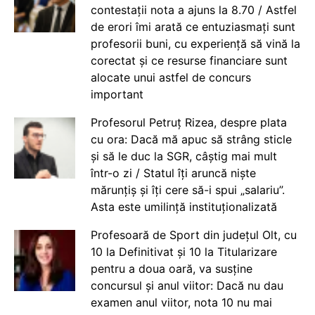
contestații nota a ajuns la 8.70 / Astfel
de erori îmi arată ce entuziasmați sunt
profesorii buni, cu experiență să vină la
corectat și ce resurse financiare sunt
alocate unui astfel de concurs
important
Profesorul Petruț Rizea, despre plata
cu ora: Dacă mă apuc să strâng sticle
și să le duc la SGR, câștig mai mult
într-o zi / Statul îți aruncă niște
mărunțiș și îți cere să-i spui „salariu”.
Asta este umilință instituționalizată
Profesoară de Sport din județul Olt, cu
10 la Definitivat și 10 la Titularizare
pentru a doua oară, va susține
concursul și anul viitor: Dacă nu dau
examen anul viitor, nota 10 nu mai