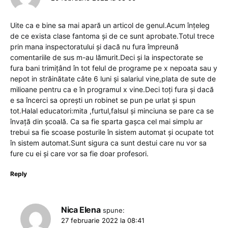
Uite ca e bine sa mai apară un articol de genul.Acum înțeleg
de ce exista clase fantoma și de ce sunt aprobate.Totul trece
prin mana inspectoratului și dacă nu fura împreună
comentariile de sus m-au lămurit.Deci și la inspectorate se
fura bani trimițând în tot felul de programe pe x nepoata sau y
nepot in străinătate câte 6 luni și salariul vine,plata de sute de
milioane pentru ca e în programul x vine.Deci toți fura și dacă
e sa încerci sa oprești un robinet se pun pe urlat și spun
tot.Halal educatori:mita ,furtul,falsul și minciuna se pare ca se
învață din școală. Ca sa fie sparta gașca cel mai simplu ar
trebui sa fie scoase posturile în sistem automat și ocupate tot
în sistem automat.Sunt sigura ca sunt destui care nu vor sa
fure cu ei și care vor sa fie doar profesori.
Reply
Nica Elena
spune:
27 februarie 2022 la 08:41