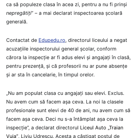
ca să populeze clasa în acea zi, pentru a nu fi prinși
nepregătiți
” – a mai declarat inspectoarea școlară
generală.
Contactat de
Edupedu.ro
, directorul liceului a negat
acuzațiile inspectorului general școlar, conform
cărora la inspecție ar fi adus elevi și angajați în clasă,
pentru prezență, și că profesorii nu ar pune absențe
și ar sta în cancelarie, în timpul orelor.
„Nu am populat clasa cu angajați sau elevi. Exclus.
Nu avem cum să facem așa ceva. La noi la clasele
profesionale sunt elevi de 40 de ani, nu avem cum să
facem așa ceva. Deci nu s-a întâmplat așa ceva la
inspecție”, a declarat directorul
Liceul Auto „Traian
Vuia”
, Liviu Udrescu. Acesta a câștigat postul de