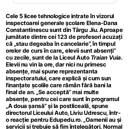
Cele 5 licee tehnologice intrate în vizorul
inspectoarei generale școlare Elena-Dana
Constantinescu sunt din Târgu Jiu. Aproape
jumătate dintre cei 123 de profesori acuzați
că „stau degeaba în cancelarie”, în timpul
orelor de curs în care„ elevii sunt absenți”
cu zecile, sunt de la Liceul Auto
Traian Vuia
.
Elevii nu vin la ore, dar nici nu primesc
absențe, mai spune reprezentanta
inspectoratului, care explică și cum sun
finanțate școlile care rămân fără bani la
final de an. „Se acceptă” mai multe
absențe, pentru cei care sunt în programul
„A doua șansă” și la postliceală, spune
directorul Liceului Auto, Liviu Udrescu, într-
o reacție pentru Edupedu.ro. „Oamenii au și
servicii și trebuie să fim înțelegători. Normal