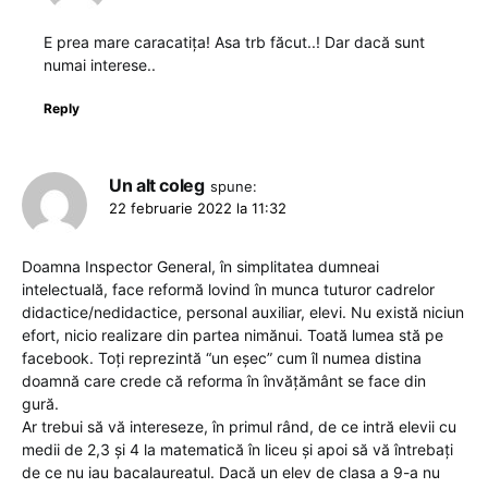
E prea mare caracatița! Asa trb făcut..! Dar dacă sunt
numai interese..
Reply
Un alt coleg
spune:
22 februarie 2022 la 11:32
Doamna Inspector General, în simplitatea dumneai
intelectuală, face reformă lovind în munca tuturor cadrelor
didactice/nedidactice, personal auxiliar, elevi. Nu există niciun
efort, nicio realizare din partea nimănui. Toată lumea stă pe
facebook. Toți reprezintă “un eșec” cum îl numea distina
doamnă care crede că reforma în învățământ se face din
gură.
Ar trebui să vă intereseze, în primul rând, de ce intră elevii cu
medii de 2,3 și 4 la matematică în liceu și apoi să vă întrebați
de ce nu iau bacalaureatul. Dacă un elev de clasa a 9-a nu