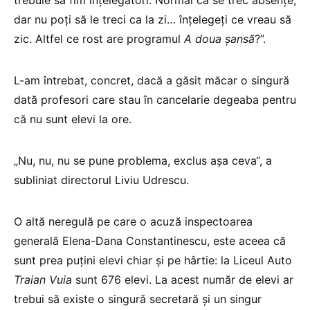
dar nu poți să le treci ca la zi… înțelegeți ce vreau să
zic. Altfel ce rost are programul
A doua șansă
?”.
L-am întrebat, concret, dacă a găsit măcar o singură
dată profesori care stau în cancelarie degeaba pentru
că nu sunt elevi la ore.
„Nu, nu, nu se pune problema, exclus așa ceva“, a
subliniat directorul Liviu Udrescu.
O altă neregulă pe care o acuză inspectoarea
generală Elena-Dana Constantinescu, este aceea că
sunt prea puțini elevi chiar și pe hârtie: la Liceul Auto
Traian Vuia
sunt 676 elevi. La acest număr de elevi ar
trebui să existe o singură secretară și un singur