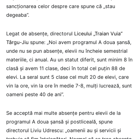
sancționarea celor despre care spune că „stau
degeaba”.
Legat de absențe, directorul
Liceului „Traian Vuia”
Târgu-Jiu
spune: „Noi avem programul A doua șansă,
unde nu se pun absențe, elevii nu încheie semestrial
materiile, ci anual. Au un statut diferit, sunt minim 8 în
clasă și avem 11 clase, deci în total cel puțin 88 de
elevi. La seral sunt 5 clase cel mult 20 de elevi, care
vin la ore, vin la ore în medie 7-8, mulți lucrează, sunt
oameni peste 40 de ani”.
Se acceptă mai multe absențe pentru elevii de la
programul A doua șansă și postliceală, spune
directorul Liviu Udrescu: „oamenii au și servicii și
trebuie să fim înțelegători. Normal că se trec absențe,