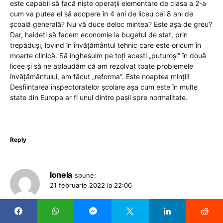
este capabil să facă niște operații elementare de clasa a 2-a
cum va putea el să acopere în 4 ani de liceu cei 8 ani de
școală generală? Nu vă duce deloc mintea? Este așa de greu?
Dar, haideți să facem economie la bugetul de stat, prin
trepăduși, lovind în învățământul tehnic care este oricum în
moarte clinică. Să înghesuim pe toți acești „puturoși” în două
licee și să ne aplaudăm că am rezolvat toate problemele
învățământului, am făcut „reforma”. Este noaptea minții!
Desființarea inspectoratelor școlare așa cum este în multe
state din Europa ar fi unul dintre pașii spre normalitate.
Reply
Ionela
spune:
21 februarie 2022 la 22:06
M-am uitat la așa zisa listă cu salarii… Lucrez în învățământ
dar nu am asemenea salariu… Ceva nu e în regulă