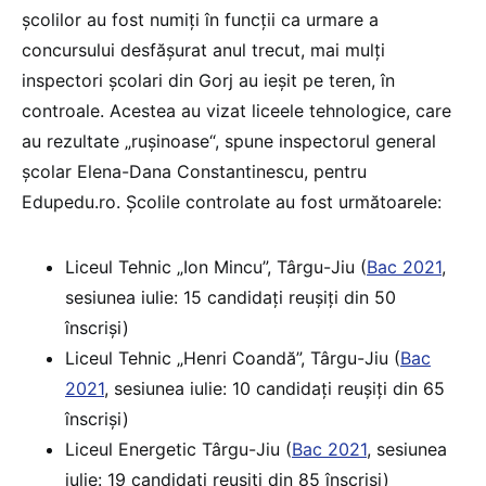
școlilor au fost numiți în funcții ca urmare a
concursului desfășurat anul trecut, mai mulți
inspectori școlari din Gorj au ieșit pe teren, în
controale. Acestea au vizat liceele tehnologice, care
au rezultate „rușinoase“, spune inspectorul general
școlar Elena-Dana Constantinescu, pentru
Edupedu.ro. Școlile controlate au fost următoarele:
Liceul Tehnic „Ion Mincu”, Târgu-Jiu (
Bac 2021
,
sesiunea iulie: 15 candidați reușiți din 50
înscriși)
Liceul Tehnic „Henri Coandă”, Târgu-Jiu (
Bac
2021
, sesiunea iulie: 10 candidați reușiți din 65
înscriși)
Liceul Energetic Târgu-Jiu (
Bac 2021
, sesiunea
iulie: 19 candidați reușiți din 85 înscriși)