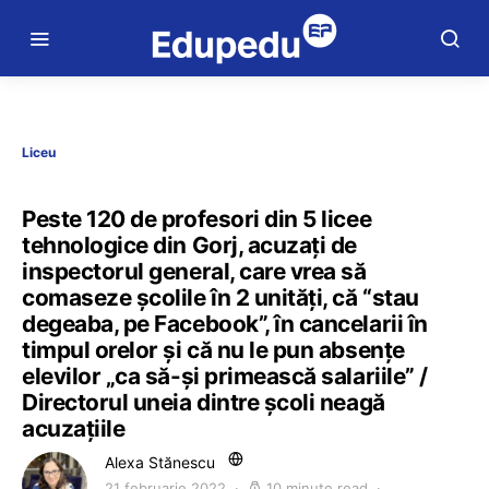
Liceu
Peste 120 de profesori din 5 licee
tehnologice din Gorj, acuzați de
inspectorul general, care vrea să
comaseze școlile în 2 unități, că “stau
degeaba, pe Facebook”, în cancelarii în
timpul orelor și că nu le pun absențe
elevilor „ca să-și primească salariile” /
Directorul uneia dintre școli neagă
acuzațiile
Alexa Stănescu
21 februarie 2022
10 minute read