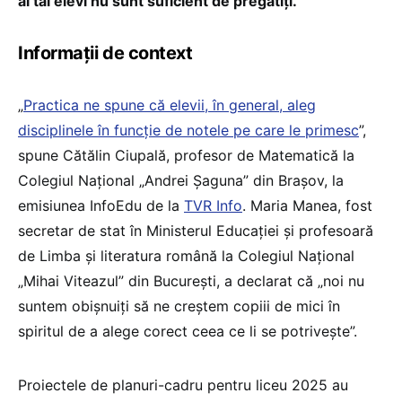
ai tăi elevi nu sunt suficient de pregătiți.
Informații de context
„
Practica ne spune că elevii, în general, aleg
disciplinele în funcție de notele pe care le primesc
”,
spune Cătălin Ciupală, profesor de Matematică la
Colegiul Național „Andrei Șaguna” din Brașov, la
emisiunea InfoEdu de la
TVR Info
. Maria Manea, fost
secretar de stat în Ministerul Educației și profesoară
de Limba și literatura română la Colegiul Național
„Mihai Viteazul” din București, a declarat că „noi nu
suntem obișnuiți să ne creștem copiii de mici în
spiritul de a alege corect ceea ce li se potrivește”.
Proiectele de planuri-cadru pentru liceu 2025 au