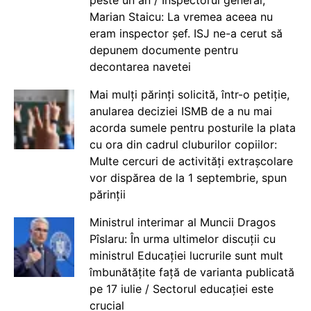
Marian Staicu: La vremea aceea nu
eram inspector șef. ISJ ne-a cerut să
depunem documente pentru
decontarea navetei
Mai mulți părinți solicită, într-o petiție,
anularea deciziei ISMB de a nu mai
acorda sumele pentru posturile la plata
cu ora din cadrul cluburilor copiilor:
Multe cercuri de activități extrașcolare
vor dispărea de la 1 septembrie, spun
părinții
Ministrul interimar al Muncii Dragos
Pîslaru: În urma ultimelor discuții cu
ministrul Educației lucrurile sunt mult
îmbunătățite față de varianta publicată
pe 17 iulie / Sectorul educației este
crucial