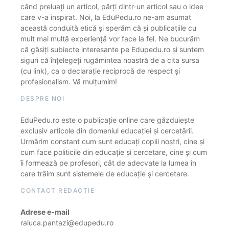
când preluați un articol, părți dintr-un articol sau o idee
care v-a inspirat. Noi, la EduPedu.ro ne-am asumat
această conduită etică și sperăm că și publicațiile cu
mult mai multă experiență vor face la fel. Ne bucurăm
că găsiți subiecte interesante pe Edupedu.ro și suntem
siguri că înțelegeți rugămintea noastră de a cita sursa
(cu link), ca o declarație reciprocă de respect și
profesionalism. Vă mulțumim!
DESPRE NOI
EduPedu.ro este o publicație online care găzduiește
exclusiv articole din domeniul educației și cercetării.
Urmărim constant cum sunt educați copiii noștri, cine și
cum face politicile din educație și cercetare, cine și cum
îi formează pe profesori, cât de adecvate la lumea în
care trăim sunt sistemele de educație și cercetare.
CONTACT REDACȚIE
Adrese e-mail
raluca.pantazi@edupedu.ro