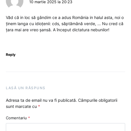
10 martie 2025 la 20:23
Văd că in loc să gândim ce a adus România in halul asta, noi o
ținem langa cu idioțenii: cds, săptămână verde, … Nu cred că
țara mai are vreo șansă. A început dictatura nebunilor!
Reply
LASĂ UN RĂSPUNS
Adresa ta de email nu va fi publicată.
Câmpurile obligatorii
sunt marcate cu
*
Comentariu
*