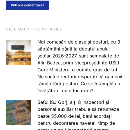
CELE MAI CITITE ARTICOLE
Noi comasări de clase și posturi, cu 3
săptămâni până la debutul anului
școlar 2026-2027, sunt semnalate de
Alin Badea, prim-vicepreședinte USLI
Gorj: Ministerul o comite grav de tot.
Ne sună directorii disperați că oamenii
rămân fără posturi. Ce se întâmplă cu
învățătorii, cu educatorii?
Șeful ISJ Gorj, alți 8 inspectori și
personal auxiliar trebuie să returneze
peste 55.000 de lei, bani acordați
pentru decontarea navetei, timp de
peste un an / Inspectorul general,