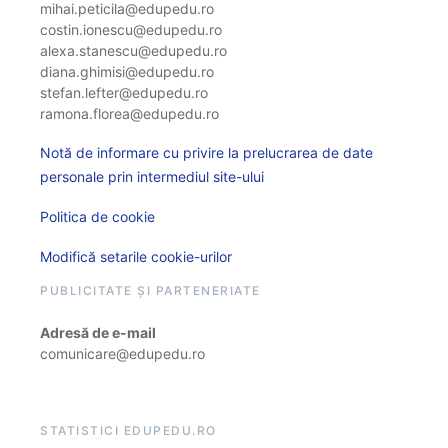
mihai.peticila@edupedu.ro
costin.ionescu@edupedu.ro
alexa.stanescu@edupedu.ro
diana.ghimisi@edupedu.ro
stefan.lefter@edupedu.ro
ramona.florea@edupedu.ro
Notă de informare cu privire la prelucrarea de date
personale prin intermediul site-ului
Politica de cookie
Modifică setarile cookie-urilor
PUBLICITATE ȘI PARTENERIATE
Adresă de e-mail
comunicare@edupedu.ro
STATISTICI EDUPEDU.RO