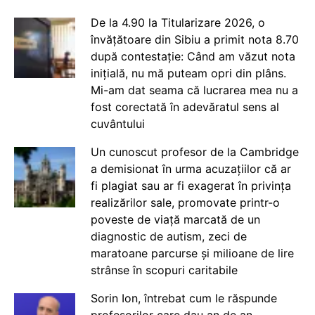
De la 4.90 la Titularizare 2026, o
învățătoare din Sibiu a primit nota 8.70
după contestație: Când am văzut nota
inițială, nu mă puteam opri din plâns.
Mi-am dat seama că lucrarea mea nu a
fost corectată în adevăratul sens al
cuvântului
Un cunoscut profesor de la Cambridge
a demisionat în urma acuzațiilor că ar
fi plagiat sau ar fi exagerat în privința
realizărilor sale, promovate printr-o
poveste de viață marcată de un
diagnostic de autism, zeci de
maratoane parcurse și milioane de lire
strânse în scopuri caritabile
Sorin Ion, întrebat cum le răspunde
profesorilor care dau an de an