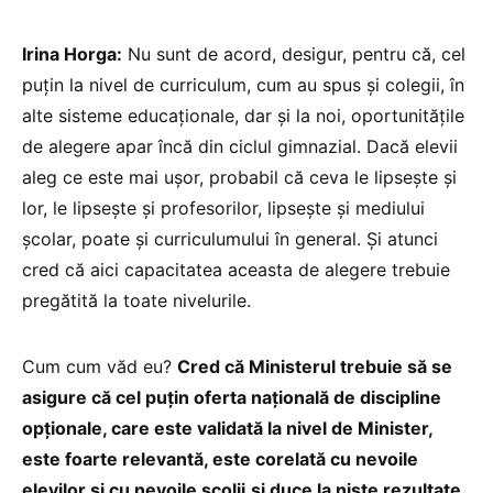
Irina Horga:
Nu sunt de acord, desigur, pentru că, cel
puțin la nivel de curriculum, cum au spus și colegii, în
alte sisteme educaționale, dar și la noi, oportunitățile
de alegere apar încă din ciclul gimnazial. Dacă elevii
aleg ce este mai ușor, probabil că ceva le lipsește și
lor, le lipsește și profesorilor, lipsește și mediului
școlar, poate și curriculumului în general. Și atunci
cred că aici capacitatea aceasta de alegere trebuie
pregătită la toate nivelurile.
Cum cum văd eu?
Cred că Ministerul trebuie să se
asigure că cel puțin oferta națională de discipline
opționale, care este validată la nivel de Minister,
este foarte relevantă, este corelată cu nevoile
elevilor și cu nevoile școlii
și duce la niște rezultate