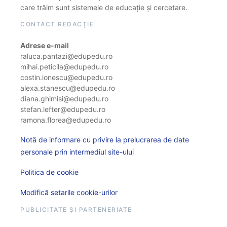
care trăim sunt sistemele de educație și cercetare.
CONTACT REDACȚIE
Adrese e-mail
raluca.pantazi@edupedu.ro
mihai.peticila@edupedu.ro
costin.ionescu@edupedu.ro
alexa.stanescu@edupedu.ro
diana.ghimisi@edupedu.ro
stefan.lefter@edupedu.ro
ramona.florea@edupedu.ro
Notă de informare cu privire la prelucrarea de date
personale prin intermediul site-ului
Politica de cookie
Modifică setarile cookie-urilor
PUBLICITATE ȘI PARTENERIATE