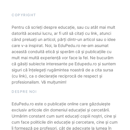
COPYRIGHT
Pentru că scrieți despre educație, sau cu atât mai mult
datorită acestui lucru, ar fi util să citați cu link, atunci
când preluați un articol, părți dintr-un articol sau o idee
care v-a inspirat. Noi, la EduPedu.ro ne-am asumat
această conduită etică și sperăm că și publicațiile cu
mult mai multă experiență vor face la fel. Ne bucurăm
că găsiți subiecte interesante pe Edupedu.ro și suntem
siguri că înțelegeți rugămintea noastră de a cita sursa
(cu link), ca o declarație reciprocă de respect și
profesionalism. Vă mulțumim!
DESPRE NOI
EduPedu.ro este o publicație online care găzduiește
exclusiv articole din domeniul educației și cercetării.
Urmărim constant cum sunt educați copiii noștri, cine și
cum face politicile din educație și cercetare, cine și cum
îi formează pe profesori, cât de adecvate la lumea în