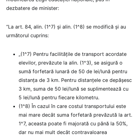
dezbatere de minister:
“La art. 84, alin. (1^7) și alin. (1^8) se modifică și au
următorul cuprins:
„(1^7) Pentru facilităţile de transport acordate
elevilor, prevăzute la alin. (1^3), se asigură o
sumă forfetară lunară de 50 de lei/lună pentru
distanţa de 3 km. Pentru distanţele ce depăşesc
3 km, suma de 50 lei/lună se suplimentează cu
5 lei/lună pentru fiecare kilometru.
(1^8) În cazul în care costul transportului este
mai mare decât suma forfetară prevăzută la art.
1^7, aceasta poate fi majorată cu până la 50%,
dar nu mai mult decât contravaloarea