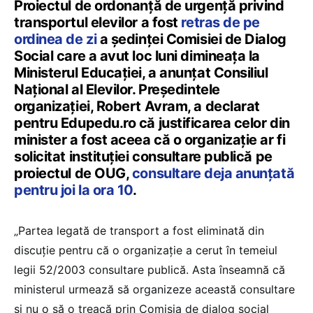
Proiectul de ordonanță de urgență privind
transportul elevilor a fost
retras de pe
ordinea de zi
a ședinței Comisiei de Dialog
Social care a avut loc luni dimineața la
Ministerul Educației, a anunțat Consiliul
Național al Elevilor. Președintele
organizației, Robert Avram, a declarat
pentru Edupedu.ro că justificarea celor din
minister a fost aceea că o organizație ar fi
solicitat instituției consultare publică pe
proiectul de OUG,
consultare deja anunțată
pentru joi la ora 10
.
„Partea legată de transport a fost eliminată din
discuție pentru că o organizație a cerut în temeiul
legii 52/2003 consultare publică. Asta înseamnă că
ministerul urmează să organizeze această consultare
și nu o să o treacă prin Comisia de dialog social