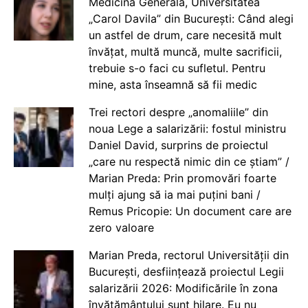
Medicină Generală, Universitatea
„Carol Davila” din București: Când alegi
un astfel de drum, care necesită mult
învățat, multă muncă, multe sacrificii,
trebuie s-o faci cu sufletul. Pentru
mine, asta înseamnă să fii medic
Trei rectori despre „anomaliile” din
noua Lege a salarizării: fostul ministru
Daniel David, surprins de proiectul
„care nu respectă nimic din ce știam” /
Marian Preda: Prin promovări foarte
mulți ajung să ia mai puțini bani /
Remus Pricopie: Un document care are
zero valoare
Marian Preda, rectorul Universității din
București, desființează proiectul Legii
salarizării 2026: Modificările în zona
învățământului sunt hilare. Eu nu