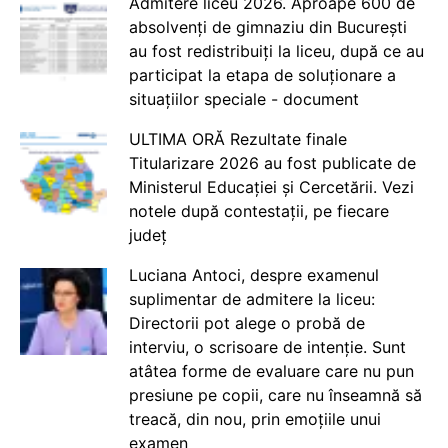
Admitere liceu 2026. Aproape 600 de
absolvenți de gimnaziu din București
au fost redistribuiți la liceu, după ce au
participat la etapa de soluționare a
situațiilor speciale - document
ULTIMA ORĂ Rezultate finale
Titularizare 2026 au fost publicate de
Ministerul Educației și Cercetării. Vezi
notele după contestații, pe fiecare
județ
Luciana Antoci, despre examenul
suplimentar de admitere la liceu:
Directorii pot alege o probă de
interviu, o scrisoare de intenție. Sunt
atâtea forme de evaluare care nu pun
presiune pe copii, care nu înseamnă să
treacă, din nou, prin emoțiile unui
examen