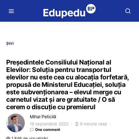
Știri
Președintele Consiliului Național al
Elevilor: Soluția pentru transportul
elevilor nu este cea cu alocația forfetară,
propusă de Ministerul Educației, soluția
este subvenționarea – elevul merge cu
carnetul vizat și are gratuitate / O să
cerem o discuție cu premierul
Mihai Peticilă
19 septembrie 2022
6 minute read
One comment
1.846 de vizualizări