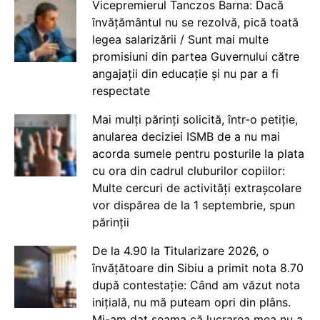
Vicepremierul Tanczos Barna: Dacă
învățământul nu se rezolvă, pică toată
legea salarizării / Sunt mai multe
promisiuni din partea Guvernului către
angajații din educație și nu par a fi
respectate
Mai mulți părinți solicită, într-o petiție,
anularea deciziei ISMB de a nu mai
acorda sumele pentru posturile la plata
cu ora din cadrul cluburilor copiilor:
Multe cercuri de activități extrașcolare
vor dispărea de la 1 septembrie, spun
părinții
De la 4.90 la Titularizare 2026, o
învățătoare din Sibiu a primit nota 8.70
după contestație: Când am văzut nota
inițială, nu mă puteam opri din plâns.
Mi-am dat seama că lucrarea mea nu a