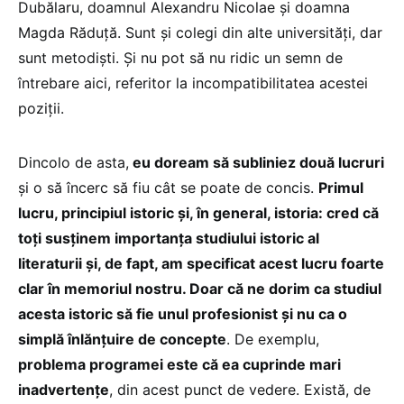
Dubălaru, doamnul Alexandru Nicolae și doamna
Magda Răduță. Sunt și colegi din alte universități, dar
sunt metodiști. Și nu pot să nu ridic un semn de
întrebare aici, referitor la incompatibilitatea acestei
poziții.
Dincolo de asta,
eu doream să subliniez două lucruri
și o să încerc să fiu cât se poate de concis.
Primul
lucru, principiul istoric și, în general, istoria: cred că
toți susținem importanța studiului istoric al
literaturii și, de fapt, am specificat acest lucru foarte
clar în memoriul nostru. Doar că ne dorim ca studiul
acesta istoric să fie unul profesionist și nu ca o
simplă înlănțuire de concepte
. De exemplu,
problema programei este că ea cuprinde mari
inadvertențe
, din acest punct de vedere. Există, de