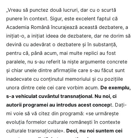
„Vreau să punctez două lucruri, dar cu o scurtă
punere în context. Sigur, este excelent faptul că
Academia Română încurajează această dezbatere, a
inițiat-o, a inițiat ideea de dezbatere, dar ne dorim să
devină cu adevărat o dezbatere și în substanță,
pentru că, până acum, mai multe replici au fost
paralele, nu s-au referit la niște argumente concrete
și chiar unele dintre afirmațiile care s-au făcut sunt
inadecvate cu conținutul memoriului și cu pozițiile
unora dintre cele cei care vorbim acum.
De exemplu,
s-a vehiculat cuvântul transnațional. Nu noi, ci
autorii programei au introdus acest concep
t. Dați-
mi voie să vă citez din programă: «se urmărește
evoluția formelor culturale românești în contexte
culturale transnaționale».
Deci, nu noi suntem cei