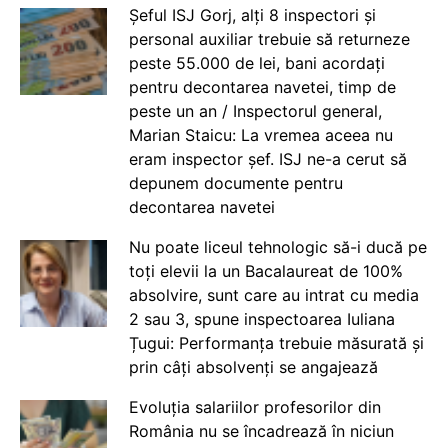
Șeful ISJ Gorj, alți 8 inspectori și
personal auxiliar trebuie să returneze
peste 55.000 de lei, bani acordați
pentru decontarea navetei, timp de
peste un an / Inspectorul general,
Marian Staicu: La vremea aceea nu
eram inspector șef. ISJ ne-a cerut să
depunem documente pentru
decontarea navetei
Nu poate liceul tehnologic să-i ducă pe
toți elevii la un Bacalaureat de 100%
absolvire, sunt care au intrat cu media
2 sau 3, spune inspectoarea Iuliana
Țugui: Performanța trebuie măsurată și
prin câți absolvenți se angajează
Evoluția salariilor profesorilor din
România nu se încadrează în niciun