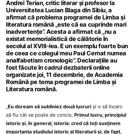
Andrei Terian, critic literar și profesor la
Universitatea Lucian Blaga din Sibiu, a
afirmat că problema programei de Limba și
literatura română „este că ea cuprinde mari
inadvertențe”. Acesta a afirmat că „nu a
existat memorialistică de călătorie în
secolul al XVIII-lea. E un exemplu foarte bun
de ceea ce colegul meu Paul Cernat numea
analfabetism cronologic”. Declarațiile au
fost făcute în cadrul dezbaterii online
organizate joi, 11 decembrie, de Academia
Română pe tema programei de Limba și
Literatura română.
„
Eu doream să subliniez două lucruri
și o să încerc
să fiu cât se poate de concis.
Primul lucru, principiul
istoric și, în general, istoria: cred că toți susținem
importanța studiului istoric al literaturii și, de fapt,