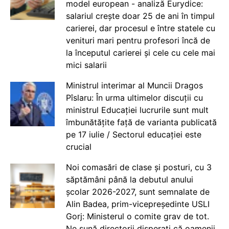
model european - analiză Eurydice:
salariul crește doar 25 de ani în timpul
carierei, dar procesul e între statele cu
venituri mari pentru profesori încă de
la începutul carierei și cele cu cele mai
mici salarii
Ministrul interimar al Muncii Dragos
Pîslaru: În urma ultimelor discuții cu
ministrul Educației lucrurile sunt mult
îmbunătățite față de varianta publicată
pe 17 iulie / Sectorul educației este
crucial
Noi comasări de clase și posturi, cu 3
săptămâni până la debutul anului
școlar 2026-2027, sunt semnalate de
Alin Badea, prim-vicepreședinte USLI
Gorj: Ministerul o comite grav de tot.
Ne sună directorii disperați că oamenii