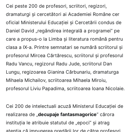
Cei peste 200 de profesori, scriitori, regizori,
dramaturgi și cercetători ai Academiei Române cer
oficial Ministerului Educației și Cercetării condus de
Daniel David „regândirea integrală a programei” pe
care a propus-o la Limba și literatura română pentru
clasa a IX-a. Printre semnatari se numără scriitorul și
profesorul Mircea Cărtărescu, scriitorul și profesorul
Radu Vancu, regizorul Radu Jude, scriitorul Dan
Lungu, regizoarea Gianina Cărbunariu, dramaturga
Mihaela Michailov, scriitoarea Mihaela Miroiu,
profesorul Liviu Papadima, scriitoarea Ioana Nicolaie.
Cei 200 de intelectuali acuză Ministerul Educației de
realizarea de „
decupaje fantasmagorice
” cărora
instituția le atribuie statutul de „epoci” și atrag
atenția că impunerea predării lor de către profesori