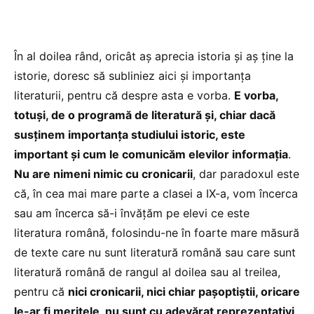
În al doilea rând, oricât aș aprecia istoria și aș ține la
istorie, doresc să subliniez aici și importanța
literaturii, pentru că despre asta e vorba.
E vorba,
totuși, de o programă de literatură și, chiar dacă
susținem importanța studiului istoric, este
important și cum le comunicăm elevilor informația
.
Nu are nimeni nimic cu cronicarii
, dar paradoxul este
că, în cea mai mare parte a clasei a IX-a, vom încerca
sau am încerca să-i învățăm pe elevi ce este
literatura română, folosindu-ne în foarte mare măsură
de texte care nu sunt literatură română sau care sunt
literatură română de rangul al doilea sau al treilea,
pentru că
nici cronicarii, nici chiar pașoptiștii, oricare
le-ar fi meritele, nu sunt cu adevărat reprezentativi