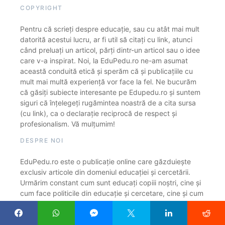
COPYRIGHT
Pentru că scrieți despre educație, sau cu atât mai mult
datorită acestui lucru, ar fi util să citați cu link, atunci
când preluați un articol, părți dintr-un articol sau o idee
care v-a inspirat. Noi, la EduPedu.ro ne-am asumat
această conduită etică și sperăm că și publicațiile cu
mult mai multă experiență vor face la fel. Ne bucurăm
că găsiți subiecte interesante pe Edupedu.ro și suntem
siguri că înțelegeți rugămintea noastră de a cita sursa
(cu link), ca o declarație reciprocă de respect și
profesionalism. Vă mulțumim!
DESPRE NOI
EduPedu.ro este o publicație online care găzduiește
exclusiv articole din domeniul educației și cercetării.
Urmărim constant cum sunt educați copiii noștri, cine și
cum face politicile din educație și cercetare, cine și cum
îi formează pe profesori, cât de adecvate la lumea în
care trăim sunt sistemele de educație și cercetare.