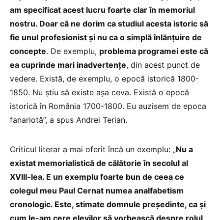
am specificat acest lucru foarte clar în memoriul
nostru. Doar că ne dorim ca studiul acesta istoric să
fie unul profesionist și nu ca o simplă înlănțuire de
concepte
. De exemplu,
problema programei este că
ea cuprinde mari inadvertențe
, din acest punct de
vedere. Există, de exemplu, o epocă istorică 1800-
1850. Nu știu să existe așa ceva. Există o epocă
istorică în România 1700-1800. Eu auzisem de epoca
fanariotă”, a spus Andrei Terian.
Criticul literar a mai oferit încă un exemplu: „
Nu a
existat memorialistică de călătorie în secolul al
XVIII-lea. E un exemplu foarte bun de ceea ce
colegul meu Paul Cernat numea analfabetism
cronologic. Este, stimate domnule președinte, ca și
cum le-am cere elevilor să vorbească despre rolul