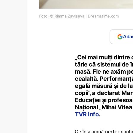
Foto: © Rimma Zaytseva | Dreamstime.com
Adau
„Cei mai mulți dintre
tărie că sistemul de 
masă. Fie ne axăm pe 
cealaltă. Performanța 
egală măsură și de la 
copii”, a declarat Mar
Educației și profesoa
Național „Mihai Vitea
TVR Info
.
Ce înseamnă performanța c