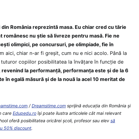
ii din România reprezintă masa. Eu chiar cred cu tărie
t românesc nu știe să livreze pentru masă. Fie ne
ști olimpici, pe concursuri, pe olimpiade, fie în
 aici, chiar n-ar fi greșit, cum nu e nici acolo. Până la
tuturor copiilor posibilitatea la învățare în funcție de
, revenind la performanță, performanța este și de la 6
te în egală măsură și de la nouă la acel 10 meritat de
eamstime.com
/
Dreamstime.com
sprijină educaţia din România şi
in care
Edupedu.ro
îşi poate ilustra articolele cât mai relevant
ool oferă posibilitatea oricărei școli, profesor sau elev
să
cu 50% discount
.