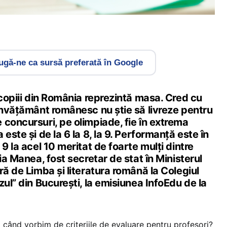
gă-ne ca sursă preferată în Google
 copiii din România reprezintă masa. Cred cu
învățământ românesc nu știe să livreze pentru
concursuri, pe olimpiade, fie în extrema
este și de la 6 la 8, la 9. Performanță este în
9 la acel 10 meritat de foarte mulți dintre
ia Manea, fost secretar de stat în Ministerul
ră de Limba și literatura română la Colegiul
zul” din București, la emisiunea InfoEdu de la
ând vorbim de criteriile de evaluare pentru profesori?