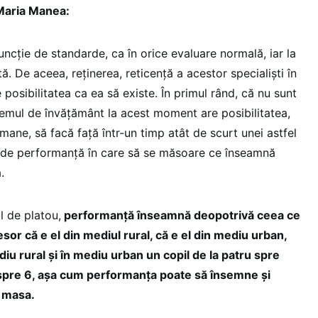
 Maria Manea:
ncție de standarde, ca în orice evaluare normală, iar la
. De aceea, reținerea, reticență a acestor specialiști în
 posibilitatea ca ea să existe. În primul rând, că nu sunt
temul de învățământ la acest moment are posibilitatea,
mane, să facă față într-un timp atât de scurt unei astfel
e de performanță în care să se măsoare ce înseamnă
a.
 de platou,
performanță înseamnă deopotrivă ceea ce
sor că e el din mediul rural, că e el din mediu urban,
diu rural și în mediu urban un copil de la patru spre
spre 6, așa cum performanța poate să însemne și
ă masa.