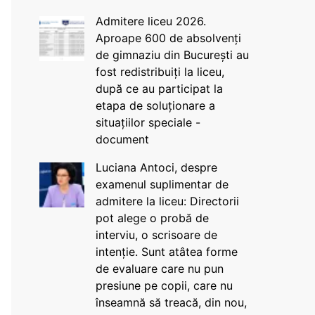
Admitere liceu 2026.
Aproape 600 de absolvenți
de gimnaziu din București au
fost redistribuiți la liceu,
după ce au participat la
etapa de soluționare a
situațiilor speciale -
document
Luciana Antoci, despre
examenul suplimentar de
admitere la liceu: Directorii
pot alege o probă de
interviu, o scrisoare de
intenție. Sunt atâtea forme
de evaluare care nu pun
presiune pe copii, care nu
înseamnă să treacă, din nou,