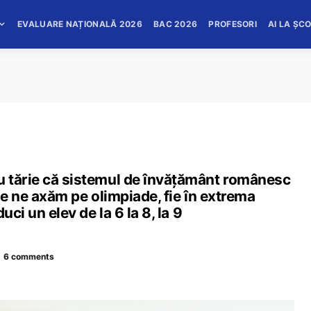
EVALUARE NAȚIONALĂ 2026
BAC 2026
PROFESORI
AI LA ȘC
u tărie că sistemul de învățământ românesc
ie ne axăm pe olimpiade, fie în extrema
uci un elev de la 6 la 8, la 9
6 comments