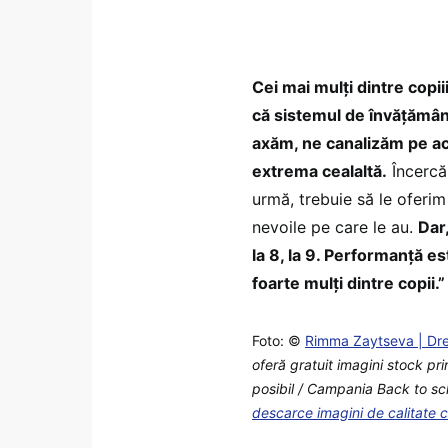
Cei mai mulți dintre copi
că sistemul de învățămân
axăm, ne canalizăm pe ace
extrema cealaltă.
Încercăm
urmă, trebuie să le oferim 
nevoile pe care le au.
Dar
la 8, la 9. Performanță es
foarte mulți dintre copii.”
Foto: ©
Rimma Zaytseva | Dr
oferă gratuit imagini stock pr
posibil / Campania Back to sch
descarce imagini de calitate 