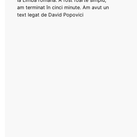
la Limba română: A fost foarte simplu,
am terminat în cinci minute. Am avut un
text legat de David Popovici