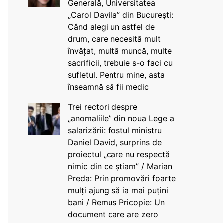
Generală, Universitatea
„Carol Davila” din București:
Când alegi un astfel de
drum, care necesită mult
învățat, multă muncă, multe
sacrificii, trebuie s-o faci cu
sufletul. Pentru mine, asta
înseamnă să fii medic
Trei rectori despre
„anomaliile” din noua Lege a
salarizării: fostul ministru
Daniel David, surprins de
proiectul „care nu respectă
nimic din ce știam” / Marian
Preda: Prin promovări foarte
mulți ajung să ia mai puțini
bani / Remus Pricopie: Un
document care are zero