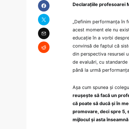
Declarațiile profesoarei
„Definim performanța în fu
acest moment ele nu există
educație în a vorbi despre
convinsă de faptul că sis
din perspectiva resursei u
de evaluări, cu standard
până la urmă performanț
Așa cum spunea și colegul
reușește să facă un profe
că poate să ducă și în me
promovare, deci spre 5, 
mijlocul și asta înseamn