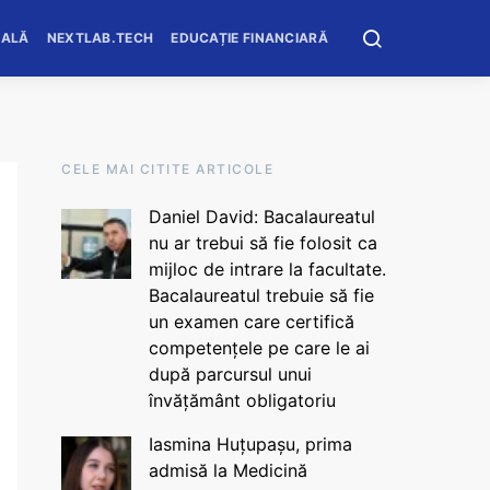
OALĂ
NEXTLAB.TECH
EDUCAȚIE FINANCIARĂ
CELE MAI CITITE ARTICOLE
Daniel David: Bacalaureatul
nu ar trebui să fie folosit ca
mijloc de intrare la facultate.
Bacalaureatul trebuie să fie
un examen care certifică
competențele pe care le ai
după parcursul unui
învățământ obligatoriu
Iasmina Huțupașu, prima
admisă la Medicină