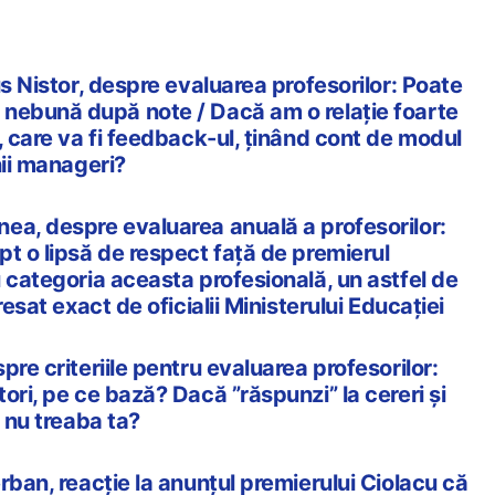
us Nistor, despre evaluarea profesorilor: Poate
nebună după note / Dacă am o relație foarte
, care va fi feedback-ul, ținând cont de modul
nii manageri?
ea, despre evaluarea anuală a profesorilor:
t o lipsă de respect față de premierul
 categoria aceasta profesională, un astfel de
resat exact de oficialii Ministerului Educației
pre criteriile pentru evaluarea profesorilor:
ori, pe ce bază? Dacă ”răspunzi” la cereri și
u nu treaba ta?
rban, reacție la anunțul premierului Ciolacu că