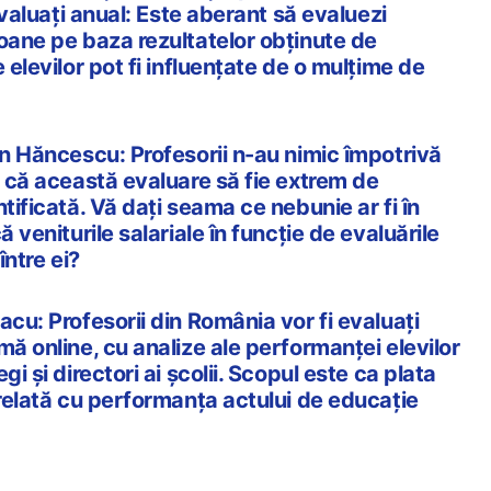
 evaluați anual: Este aberant să evaluezi
oane pe baza rezultatelor obținute de
 elevilor pot fi influențate de o mulțime de
on Hăncescu: Profesorii n-au nimic împotrivă
i că această evaluare să fie extrem de
tificată. Vă dați seama ce nebunie ar fi în
ă veniturile salariale în funcție de evaluările
între ei?
acu: Profesorii din România vor fi evaluaţi
mă online, cu analize ale performanţei elevilor
gi şi directori ai şcolii. Scopul este ca plata
orelată cu performanţa actului de educaţie