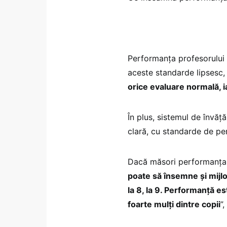
Performanța profesorului a
aceste standarde lipsesc, 
orice evaluare normală, i
În plus, sistemul de învăț
clară, cu standarde de p
Dacă măsori performanța u
poate să însemne și mijlo
la 8, la 9. Performanță es
foarte mulți dintre copii
”