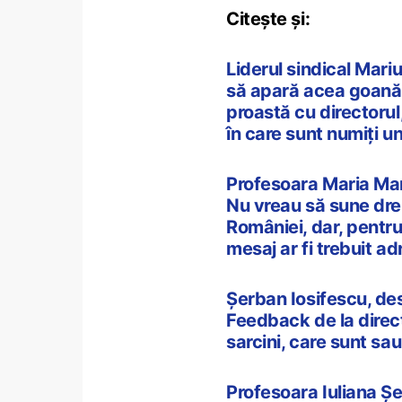
Citește și:
Liderul sindical Mari
să apară acea goană 
proastă cu directorul
în care sunt numiți u
Profesoara Maria Man
Nu vreau să sune drep
României, dar, pentru
mesaj ar fi trebuit ad
Șerban Iosifescu, des
Feedback de la direct
sarcini, care sunt sa
Profesoara Iuliana Șe