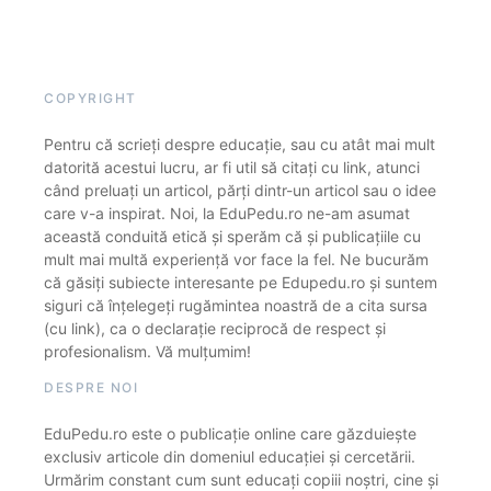
COPYRIGHT
Pentru că scrieți despre educație, sau cu atât mai mult
datorită acestui lucru, ar fi util să citați cu link, atunci
când preluați un articol, părți dintr-un articol sau o idee
care v-a inspirat. Noi, la EduPedu.ro ne-am asumat
această conduită etică și sperăm că și publicațiile cu
mult mai multă experiență vor face la fel. Ne bucurăm
că găsiți subiecte interesante pe Edupedu.ro și suntem
siguri că înțelegeți rugămintea noastră de a cita sursa
(cu link), ca o declarație reciprocă de respect și
profesionalism. Vă mulțumim!
DESPRE NOI
EduPedu.ro este o publicație online care găzduiește
exclusiv articole din domeniul educației și cercetării.
Urmărim constant cum sunt educați copiii noștri, cine și