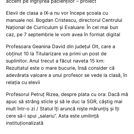
accent pe îngrijirea pacienților – proiect
Elevii de clasa a IX-a nu vor începe școala cu
manuale noi. Bogdan Cristescu, directorul Centrului
Național de Curriculum și Evaluare: În cel mai bun
caz, pe 7 septembrie le vom avea în format digital
Profesoara Geanina David din județul Olt, care a
obținut 10 la Titularizare va primi un post de
suplinitor. Anul trecut a făcut naveta 15 km:
Rezultatul este o mare bucurie, însă consider că
adevărata valoare a unui profesor se vede la clasă, în
relația cu elevii
Profesorul Petruț Rizea, despre plata cu ora: Dacă mă
apuc să strâng sticle și să le duc la SGR, câștig mai
mult într-o zi / Statul îți aruncă niște mărunțiș și îți
cere să-i spui „salariu”. Asta este umilință
instituționalizată