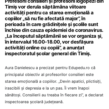
Profesorii consilieri și profesorii logopezi din
Timiș vor derula săptămâna viitoare
activități pentru ca starea emoțională a
copiilor „să nu fie afectată major”, în
perioada în care grădinițele și școlile sunt
închise din cauza epidemiei de coronavirus.
„La începutul săptămânii se vor organiza și,
în intervalul 16.00-18.00, vor desfășura
activități online cu copiii”, a anunțat
inspectoratul școlar general din Timiș.
Aura Danielescu a precizat pentru Edupedu.ro că
principalul obiectiv al profesorilor consilieri este
starea emoțională a copiilor. „Devin apatici, plictisiți,
irascibili și depresia e la un pas. Îi vrem înapoi
sănătoși. Consilierii au treaba în fiecare zi”, a declarat
inspectoarea școlară județeană.