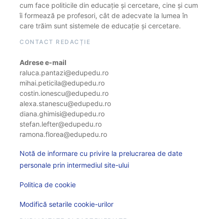
cum face politicile din educație și cercetare, cine și cum
îi formează pe profesori, cât de adecvate la lumea în
care trăim sunt sistemele de educație și cercetare.
CONTACT REDACȚIE
Adrese e-mail
raluca.pantazi@edupedu.ro
mihai.peticila@edupedu.ro
costin.ionescu@edupedu.ro
alexa.stanescu@edupedu.ro
diana.ghimisi@edupedu.ro
stefan.lefter@edupedu.ro
ramona.florea@edupedu.ro
Notă de informare cu privire la prelucrarea de date
personale prin intermediul site-ului
Politica de cookie
Modifică setarile cookie-urilor