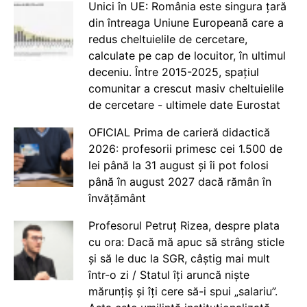
Unici în UE: România este singura țară
din întreaga Uniune Europeană care a
redus cheltuielile de cercetare,
calculate pe cap de locuitor, în ultimul
deceniu. Între 2015-2025, spațiul
comunitar a crescut masiv cheltuielile
de cercetare - ultimele date Eurostat
OFICIAL Prima de carieră didactică
2026: profesorii primesc cei 1.500 de
lei până la 31 august și îi pot folosi
până în august 2027 dacă rămân în
învățământ
Profesorul Petruț Rizea, despre plata
cu ora: Dacă mă apuc să strâng sticle
și să le duc la SGR, câștig mai mult
într-o zi / Statul îți aruncă niște
mărunțiș și îți cere să-i spui „salariu”.