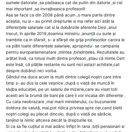
sumele datorate ,sa plateasca cat de putin din datorie ,si cel
mai important ,sa invrajbeasca profesorii!
Asa se face ca din 2008 până acum ,o mare parte dintre
aceștia, nu si – au primit drepturile si ma refer aici atât la
diferențele salariale cat si la dobânzile aferente.Desi ,anul
trecut, în aprilie 2019,doamna ministru ,anunță cu surle și
trambite ca in sfarsit, s- a sfârșit de grija profesorilor carora le
va plăti toate diferențele salariale, apropindu- se campania
pentru europarlamenatare ,mintea ,bineînțeles. Rezultatele au
arătat însă, ca totusi multi dintre profesori ,știau că minte.Cert
este însă, că plățile restante nu sunt nici astazi achitate,cat
despre dobânzi nici vorba.
Gândul ma duce acum la multi dintre colegii noștri care intre
timp s- au dus la cele veșnice ,după o viață de muncă în
slujba educației, pe un salariu de mizerie,care au visat toti
acesti ani la brumă de bani pe care ii vor incasa din diferențe .
Cu cata neobrazare ,mai marii ministerului, cu buzunarele
doldora de valută, mai.pot ridica privirea spre cer,cand bietii
noștri colegi au plecat dincolo, după o viață de sărăcie,
tanjind la nimic altceva decât la drepturile lor.
Si ca sa fie cuțitul si mai adânc înfipt în rana ,biții pensionari si