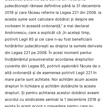
judecătoreşti rămase definitive până la 31 decembrie
2018 şi care făceau referire la Legea 221 din 2008. la
aceste sume sunt calculare dobânzi şi despre ele
vorbeam în această ordonanţă,” a mai declarat
Andronescu, care a explicăt că „în acelaşi timp,
potrivit Legii 85 şi cei care n-au fost beneficiarii
hotărârilor judecătoreşti au dreptul la sumele derivate
din Legea 221 pe 2008. În acest moment pentur
învăţământul preuniversitar acordarea drepturilor
cuvenite din Legea 85, potrivit eşalonării făcute de o
altă ordonanţă şi de asemenea potrivit Legii 221 în
mare parte sunt achitate. Noi achităm acum aceste
drepturi în lichidare şi achităm dobânzile la aceste
drepturi. Şi pentru achitarea acestor dobânzi aveam
acordul cu sindicatele semnat la 1 decembrie 2018 şi
exista în acest acord o prevedere pentru care nu