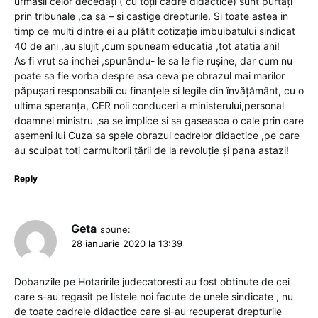
urmasii celor decedați ( cu toții cadre didactice) sunt purtați
prin tribunale ,ca sa – si castige drepturile. Si toate astea in
timp ce multi dintre ei au plătit cotizație imbuibatului sindicat
40 de ani ,au slujit ,cum spuneam educatia ,tot atatia ani!
As fi vrut sa inchei ,spunându- le sa le fie rușine, dar cum nu
poate sa fie vorba despre asa ceva pe obrazul mai marilor
păpușari responsabili cu finanțele si legile din învățământ, cu o
ultima speranța, CER noii conduceri a ministerului,personal
doamnei ministru ,sa se implice si sa gaseasca o cale prin care
asemeni lui Cuza sa spele obrazul cadrelor didactice ,pe care
au scuipat toti carmuitorii țării de la revoluție și pana astazi!
Reply
Geta
spune:
28 ianuarie 2020 la 13:39
Dobanzile pe Hotaririle judecatoresti au fost obtinute de cei
care s-au regasit pe listele noi facute de unele sindicate , nu
de toate cadrele didactice care si-au recuperat drepturile