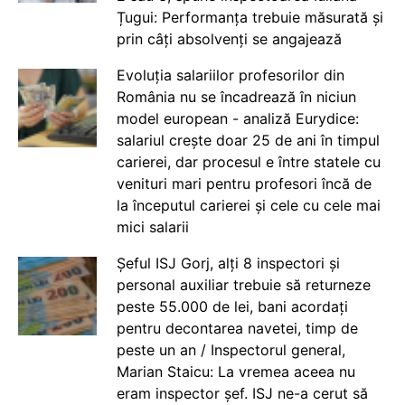
Țugui: Performanța trebuie măsurată și
prin câți absolvenți se angajează
Evoluția salariilor profesorilor din
România nu se încadrează în niciun
model european - analiză Eurydice:
salariul crește doar 25 de ani în timpul
carierei, dar procesul e între statele cu
venituri mari pentru profesori încă de
la începutul carierei și cele cu cele mai
mici salarii
Șeful ISJ Gorj, alți 8 inspectori și
personal auxiliar trebuie să returneze
peste 55.000 de lei, bani acordați
pentru decontarea navetei, timp de
peste un an / Inspectorul general,
Marian Staicu: La vremea aceea nu
eram inspector șef. ISJ ne-a cerut să