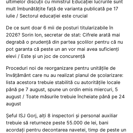
ultimelor discuții cu ministrul Educației lucrurile sunt
mult îmbunătățite față de varianta publicată pe 17
iulie / Sectorul educației este crucial
De ce sunt doar 6 mii de posturi titularizabile în
2026? Sorin Ion, secretar de stat: Cifrele arată mai
degrabă o prudență din partea școlilor pentru că nu
pot garanta că peste un an vor mai avea suficienți
elevi / Este și un joc de concurență
Proceduri noi de reorganizare pentru unitățile de
învățământ care nu au realizat planul de școlarizare:
lista acestora trebuie stabilită cu autoritățile locale
până pe 7 august, spune un ordin emis miercuri, 5
august / Toate măsurile trebuie încheiate până pe 24
august
Șeful ISJ Gorj, alți 8 inspectori și personal auxiliar
trebuie să returneze peste 55.000 de lei, bani
acordați pentru decontarea navetei, timp de peste un