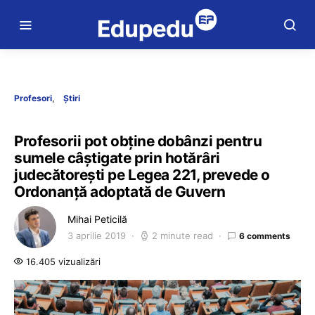
Profesori
Știri
Profesorii pot obţine dobânzi pentru
sumele câştigate prin hotărâri
judecătoreşti pe Legea 221, prevede o
Ordonanţă adoptată de Guvern
Mihai Peticilă
3 aprilie 2019
2 minute read
6 comments
16.405 vizualizări