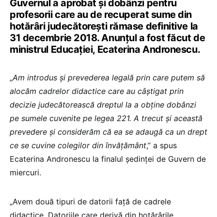
Guvernul a aprobat şi dobânzi pentru
profesorii care au de recuperat sume din
hotărâri judecătoreşti rămase definitive la
31 decembrie 2018. Anunţul a fost făcut de
ministrul Educaţiei, Ecaterina Andronescu.
„
Am introdus şi prevederea legală prin care putem să
alocăm cadrelor didactice care au câştigat prin
decizie judecătorească dreptul la a obţine dobânzi
pe sumele cuvenite pe legea 221. A trecut şi această
prevedere şi considerăm că ea se adaugă ca un drept
ce se cuvine colegilor din învăţământ
,” a spus
Ecaterina Andronescu la finalul şedinţei de Guvern de
miercuri.
„Avem două tipuri de datorii faţă de cadrele
didactice. Datoriile care derivă din hotărârile