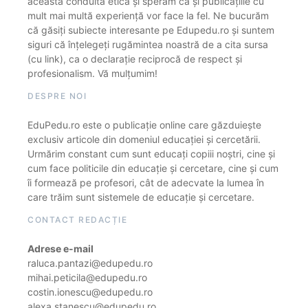
această conduită etică și sperăm că și publicațiile cu
mult mai multă experiență vor face la fel. Ne bucurăm
că găsiți subiecte interesante pe Edupedu.ro și suntem
siguri că înțelegeți rugămintea noastră de a cita sursa
(cu link), ca o declarație reciprocă de respect și
profesionalism. Vă mulțumim!
DESPRE NOI
EduPedu.ro este o publicație online care găzduiește
exclusiv articole din domeniul educației și cercetării.
Urmărim constant cum sunt educați copiii noștri, cine și
cum face politicile din educație și cercetare, cine și cum
îi formează pe profesori, cât de adecvate la lumea în
care trăim sunt sistemele de educație și cercetare.
CONTACT REDACȚIE
Adrese e-mail
raluca.pantazi@edupedu.ro
mihai.peticila@edupedu.ro
costin.ionescu@edupedu.ro
alexa.stanescu@edupedu.ro