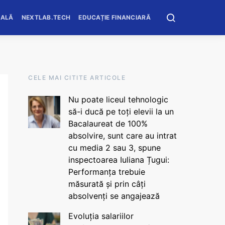
OALĂ
NEXTLAB.TECH
EDUCAȚIE FINANCIARĂ
CELE MAI CITITE ARTICOLE
Nu poate liceul tehnologic
să-i ducă pe toți elevii la un
Bacalaureat de 100%
absolvire, sunt care au intrat
cu media 2 sau 3, spune
inspectoarea Iuliana Țugui:
Performanța trebuie
măsurată și prin câți
absolvenți se angajează
Evoluția salariilor