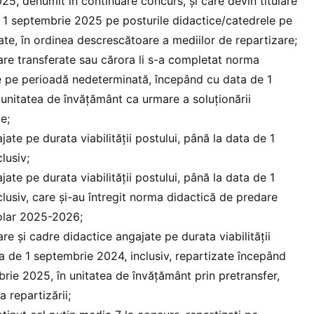
025, denumit în continuare concurs, și care devin titulare
 1 septembrie 2025 pe posturile didactice/catedrele pe
ate, în ordinea descrescătoare a mediilor de repartizare;
lare transferate sau cărora li s-a completat norma
e pe perioadă nedeterminată, începând cu data de 1
unitatea de învăţământ ca urmare a soluţionării
e;
ate pe durata viabilităţii postului, până la data de 1
lusiv;
ate pe durata viabilităţii postului, până la data de 1
lusiv, care şi-au întregit norma didactică de predare
olar 2025-2026;
are şi cadre didactice angajate pe durata viabilităţii
ta de 1 septembrie 2024, inclusiv, repartizate începând
rie 2025, în unitatea de învăţământ prin pretransfer,
 repartizării;