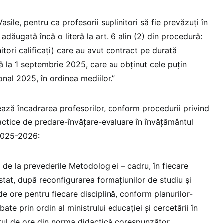
asile, pentru ca profesorii suplinitori să fie prevăzuți în
adăugată încă o literă la art. 6 alin (2) din procedură:
itori calificați) care au avut contract pe durată
 la 1 septembrie 2025, care au obținut cele puțin
nal 2025, în ordinea mediilor.”
zează încadrarea profesorilor, conform procedurii privind
actice de predare-învățare-evaluare în învățământul
 2025-2026:
e de la prevederile Metodologiei – cadru, în fiecare
tat, după reconfigurarea formaţiunilor de studiu şi
 de ore pentru fiecare disciplină, conform planurilor-
te prin ordin al ministrului educaţiei și cercetării în
rul de ore din norma didactică corespunzător