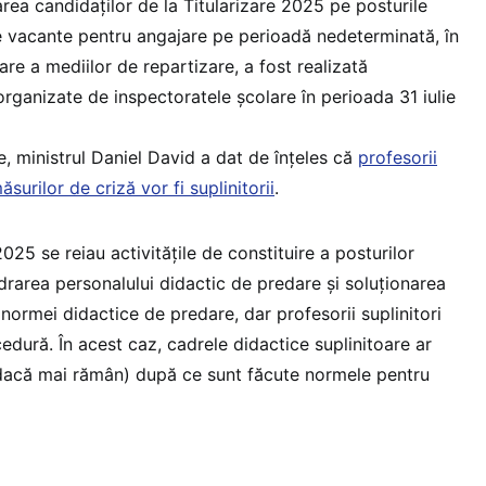
rea candidaţilor de la Titularizare 2025 pe posturile
e vacante pentru angajare pe perioadă nedeterminată, în
re a mediilor de repartizare, a fost realizată
organizate de inspectoratele şcolare în perioada 31 iulie
lie, ministrul Daniel David a dat de înțeles că
profesorii
surilor de criză vor fi suplinitorii
.
025 se reiau activitățile de constituire a posturilor
drarea personalului didactic de predare şi soluționarea
normei didactice de predare, dar profesorii suplinitori
edură. În acest caz, cadrele didactice suplinitoare ar
dacă mai rămân) după ce sunt făcute normele pentru