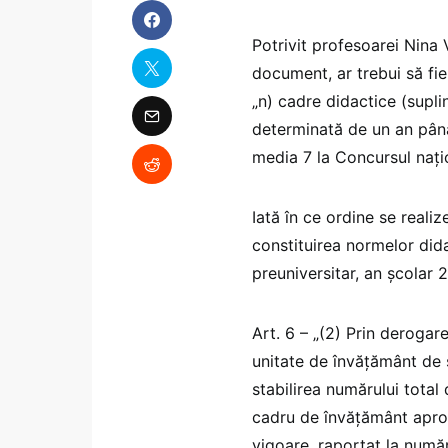
Potrivit profesoarei Nina V
document, ar trebui să fie 
„n) cadre didactice (suplin
determinată de un an până
media 7 la Concursul națio
Iată în ce ordine se reali
constituirea normelor did
preuniversitar, an școlar
Art. 6 – „(2) Prin derogar
unitate de învăţământ de s
stabilirea numărului total
cadru de învăţământ aproba
vigoare, raportat la numă