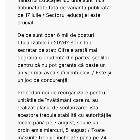
ministrul Educației lucrurile sunt mult
îmbunătățite față de varianta publicată
pe 17 iulie / Sectorul educației este
crucial
De ce sunt doar 6 mii de posturi
titularizabile în 2026? Sorin Ion,
secretar de stat: Cifrele arată mai
degrabă o prudență din partea școlilor
pentru că nu pot garanta că peste un
an vor mai avea suficienți elevi / Este și
un joc de concurență
Proceduri noi de reorganizare pentru
unitățile de învățământ care nu au
realizat planul de școlarizare: lista
acestora trebuie stabilită cu autoritățile
locale până pe 7 august, spune un
ordin emis miercuri, 5 august / Toate
măsurile trebuie încheiate până pe 24