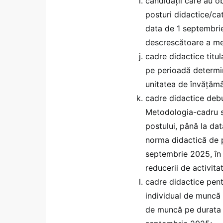
candidaţii care au ob
posturi didactice/c
data de 1 septembrie
descrescătoare a med
cadre didactice titu
pe perioadă determi
unitatea de învăţămân
cadre didactice debut
Metodologia-cadru sa
postului, până la dat
norma didactică de 
septembrie 2025, în 
reducerii de activitat
cadre didactice pent
individual de muncă 
de muncă pe durata d