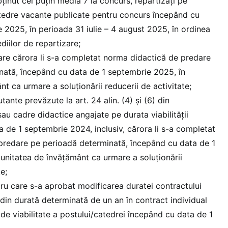
ținut cel puțin media 7 la concurs, repartizaţi pe
atedre vacante publicate pentru concurs începând cu
 2025, în perioada 31 iulie – 4 august 2025, în ordinea
iilor de repartizare;
lare cărora li s-a completat norma didactică de predare
nată, începând cu data de 1 septembrie 2025, în
t ca urmare a soluţionării reducerii de activitate;
ante prevăzute la art. 24 alin. (4) și (6) din
u cadre didactice angajate pe durata viabilităţii
a de 1 septembrie 2024, inclusiv, cărora li s-a completat
predare pe perioadă determinată, începând cu data de 1
unitatea de învăţământ ca urmare a soluţionării
e;
ru care s-a aprobat modificarea duratei contractului
din durată determinată de un an în contract individual
e viabilitate a postului/catedrei începând cu data de 1