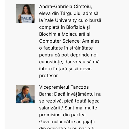
Andra-Gabriela Cîrstoiu,
elevă din Târgu Jiu, admisă
la Yale University cu o bursă
completă în Biofizică și
Biochimie Moleculară și
Computer Science: Am ales
o facultate în străinătate
pentru că pot deprinde noi
cunoștințe, dar vreau să mă
întorc în țară și să devin
profesor
Vicepremierul Tanczos
Barna: Dacă învățământul nu
se rezolvă, pică toată legea
salarizării / Sunt mai multe
promisiuni din partea
Guvernului către angajații
din educație și nu par a fi