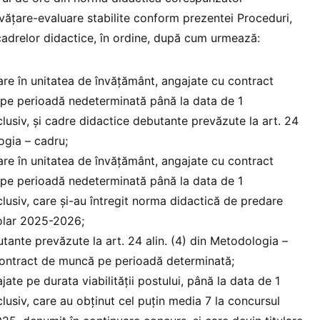
nvăţare-evaluare stabilite conform prezentei Proceduri,
cadrelor didactice, în ordine, după cum urmează:
lare în unitatea de învăţământ, angajate cu contract
 pe perioadă nedeterminată până la data de 1
lusiv, şi cadre didactice debutante prevăzute la art. 24
ogia – cadru;
lare în unitatea de învăţământ, angajate cu contract
 pe perioadă nedeterminată până la data de 1
lusiv, care şi-au întregit norma didactică de predare
olar 2025-2026;
tante prevăzute la art. 24 alin. (4) din Metodologia –
contract de muncă pe perioadă determinată;
ate pe durata viabilităţii postului, până la data de 1
lusiv, care au obținut cel puțin media 7 la concursul