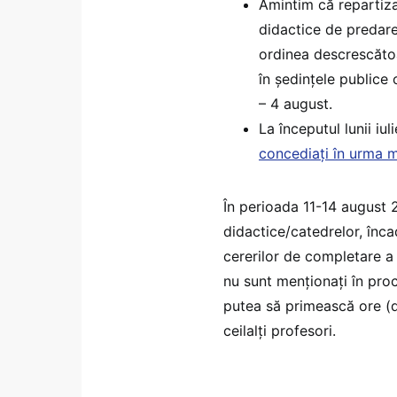
Amintim că repartiza
didactice de predar
ordinea descrescătoa
în ședințele publice 
– 4 august.
La începutul lunii iu
concediați în urma mă
În perioada 11-14 august 2
didactice/catedrelor, înca
cererilor de completare a 
nu sunt menționați în proc
putea să primească ore (
ceilalți profesori.