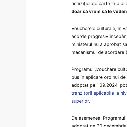
achiziției de carte în bibli
doar să vrem să le vede
Voucherele culturale, în va
acorde progresiv începând
ministerul nu a aprobat 
mecanismul de acordare (v
Programul „vouchere cultur
pus în aplicare ordinul de
adoptat pe 1.09.2024, pot
tranzitorii aplicabile la n
superior
.
De asemenea, Programul Naț
adoptat pe 30 decembrie