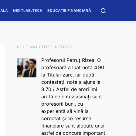
OALĂ
NEXTLAB.TECH
EDUCAȚIE FINANCIARĂ
CELE MAI CITITE ARTICOLE
Profesorul Petruț Rizea: O
profesoară a luat nota 4.90
la Titularizare, iar după
contestații nota a ajuns la
8.70 / Astfel de erori îmi
arată ce entuziasmați sunt
profesorii buni, cu
experiență să vină la
corectat și ce resurse
financiare sunt alocate unui
astfel de concurs important