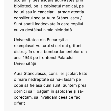
școlari își desfășoară activitatea prin
biblioteci, pe la cabinetul medical, pe
holuri sau în cancelarii, atrage atenția
consilierul școlar Aura Stănculescu /
Sunt spații inadecvate în care copilul
nu va destăinui nimic niciodată
Universitatea din București a
reamplasat vulturul și cei doi grifoni
distruși în urma bombardamentelor din
anul 1944 pe frontonul Palatului
Universității
Aura Stănculescu, consilier școlar: Este
o mare nedreptate să nu-i lăsăm pe
copii să fie așa cum sunt. Suntem prea
dornici să îi băgăm în șabloane și să-i
corectăm, să invalidăm ceea ce fac
diferit