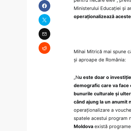
Ministerului Educației și a
operaționalizează acest
Mihai Mitrică mai spune că
și aproape de România:
„N
u este doar o investiție
demografic care va face ca
bunurile culturale și ulte
când ajung la un anumit n
operaționalizare a voucher
spatele acestui program na
Moldova
există programe 