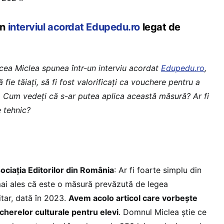
in
interviul acordat Edupedu.ro
legat de
ea Miclea spunea într-un interviu acordat
Edupedu.ro
,
ă fie tăiați, să fi fost valorificați ca vouchere pentru a
e. Cum vedeți că s-ar putea aplica această măsură? Ar fi
e tehnic?
ociația Editorilor din România
: Ar fi foarte simplu din
ai ales că este o măsură prevăzută de legea
itar, dată în 2023.
Avem acolo articol care vorbește
herelor culturale pentru elevi
. Domnul Miclea știe ce