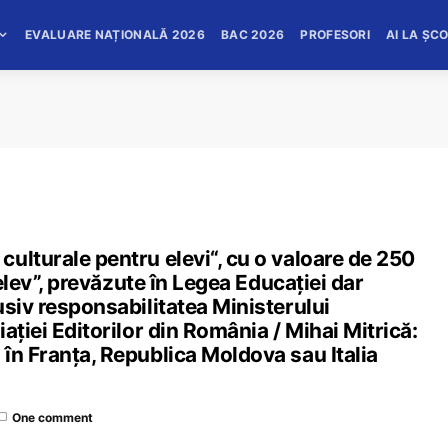
EVALUARE NAȚIONALĂ 2026
BAC 2026
PROFESORI
AI LA ȘC
ulturale pentru elevi“, cu o valoare de 250
 elev”, prevăzute în Legea Educației dar
usiv responsabilitatea Ministerului
ației Editorilor din România / Mihai Mitrică:
în Franța, Republica Moldova sau Italia
One comment