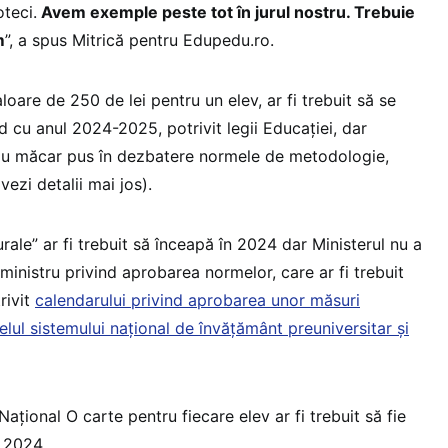
oteci.
Avem exemple peste tot în jurul nostru. Trebuie
m
”, a spus Mitrică pentru Edupedu.ro.
loare de 250 de lei pentru un elev, ar fi trebuit să se
 cu anul 2024-2025, potrivit legii Educației, dar
sau măcar pus în dezbatere normele de metodologie,
ezi detalii mai jos).
ale” ar fi trebuit să înceapă în 2024 dar Ministerul nu a
 ministru privind aprobarea normelor, care ar fi trebuit
rivit
calendarului privind aprobarea unor măsuri
ivelul sistemului național de învățământ preuniversitar și
ional O carte pentru fiecare elev ar fi trebuit să fie
 2024.