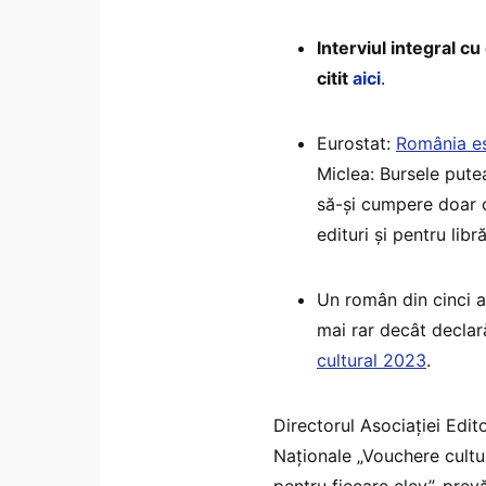
Interviul integral cu
citit
aici
.
Eurostat:
România est
Miclea: Bursele putea
să-și cumpere doar că
edituri și pentru libr
Un român din cinci a 
mai rar decât declar
cultural 2023
.
Directorul Asociației Edi
Naționale „Vouchere cultur
pentru fiecare elev”, prev