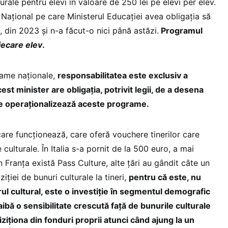
rale pentru elevi în valoare de 250 lei pe elevi per elev.
Național pe care Ministerul Educației avea obligația să
, din 2023 și n-a făcut-o nici până astăzi.
Programul
iecare elev
.
ame naționale,
responsabilitatea este exclusiv a
est minister are obligația, potrivit legii, de a desena
are operaționalizează aceste programe.
are funcționează, care oferă vouchere tinerilor care
culturale. În Italia s-a pornit de la 500 euro, a mai
n Franța există Pass Culture, alte țări au gândit câte un
iției de bunuri culturale la tineri,
pentru că este, nu
rul cultural, este o investiție în segmentul demografic
 aibă o sensibilitate crescută față de bunurile culturale
hiziționa din fonduri proprii atunci când ajung la un