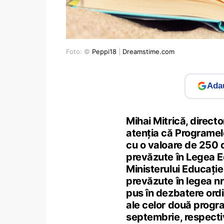
Foto: ©
Peppi18
|
Dreamstime.com
Adau
Mihai Mitrică, directo
atenția că Programele
cu o valoare de 250 de
prevăzute în Legea Ed
Ministerului Educație
prevăzute în legea nr
pus în dezbatere ordi
ale celor două progra
septembrie, respect