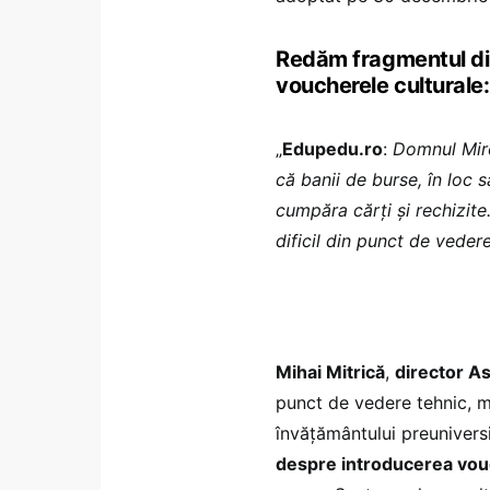
Redăm fragmentul d
voucherele culturale:
„
Edupedu.ro
:
Domnul Mirc
că banii de burse, în loc s
cumpăra cărți și rechizit
dificil din punct de veder
Mihai Mitrică
,
director As
punct de vedere tehnic, m
învățământului preunivers
despre introducerea vouc