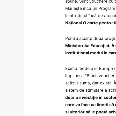
spune. Sunt vouchere cultu
Mai este încă un Program 
îi introducă încă de atunci
Național
O carte pentru f
Pentru aceste două progr
Ministerului Educației. Ac
instituțional modul în c
Există modele în Europa c
împlinesc 18 ani, vouchere 
scăzut suma, dar există. Î
sistem de stimulare a achiz
doar o investiție în secto
care va face ca tinerii să
și ulterior să le poată ac