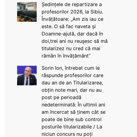
Ședințele de repartizare a
profesorilor 2026, la Sibiu.
Învățătoare: „Am zis iau ce
este. O să fac naveta și
Doamne-ajută, dar dacă în
doi,trei ani nu reușesc să mă
titularizez nu cred că mai
rămân în învățământ”
Sorin Ion, întrebat cum le
răspunde profesorilor care
dau an de an Titularizarea,
obțin note mari, dar nu au
post pe perioadă
nedeterminată: În ultimii ani
am încercat să ținem cât se
poate de bine sub control
posturile titularizabile / La
niciun concurs nu poți