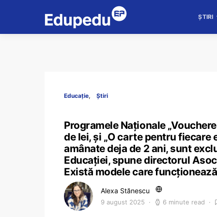
ȘTIRI
Educație
Știri
Programele Naționale „Vouchere c
de lei, și „O carte pentru fiecare
amânate deja de 2 ani, sunt excl
Educației, spune directorul Asoci
Există modele care funcționează 
Alexa Stănescu
9 august 2025
6 minute read