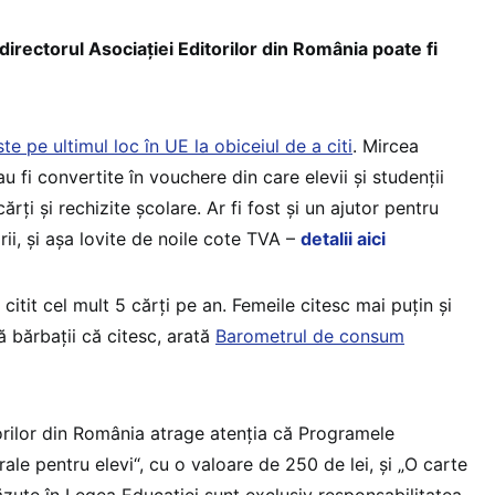
 directorul Asociației Editorilor din România poate fi
e pe ultimul loc în UE la obiceiul de a citi
. Mircea
u fi convertite în vouchere din care elevii și studenții
rți și rechizite școlare. Ar fi fost și un ajutor pentru
ării, și așa lovite de noile cote TVA –
detalii aici
citit cel mult 5 cărți pe an. Femeile citesc mai puțin și
ă bărbații că citesc, arată
Barometrul de consum
torilor din România atrage atenția că Programele
ale pentru elevi“, cu o valoare de 250 de lei, și „O carte
ăzute în Legea Educației sunt exclusiv responsabilitatea