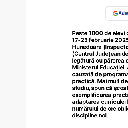
Adau
Peste 1000 de elevi d
17-23 februarie 2025,
Hunedoara (Inspecto
(Centrul Județean de
legătură cu părerea 
Ministerul Educației.
cauzată de programa în
practică. Mai mult de
studiu, spun că școal
exemplificarea practi
adaptarea curriculei l
numărului de ore oblig
discipline noi.