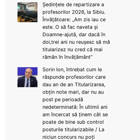
Ședințele de repartizare a
profesorilor 2026, la Sibiu.
Învățătoare: „Am zis iau ce
este. O să fac naveta și
Doamne-ajută, dar dacă în
doi,trei ani nu reușesc să mă
titularizez nu cred că mai
rămân în învățământ”
Sorin Ion, întrebat cum le
răspunde profesorilor care
dau an de an Titularizarea,
obțin note mari, dar nu au
post pe perioadă
nedeterminată: În ultimii ani
am încercat să ținem cât se
poate de bine sub control
posturile titularizabile / La
niciun concurs nu poți