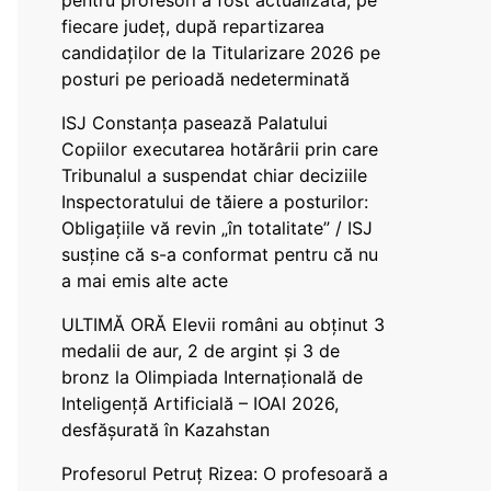
pentru profesori a fost actualizată, pe
fiecare județ, după repartizarea
candidaților de la Titularizare 2026 pe
posturi pe perioadă nedeterminată
ISJ Constanța pasează Palatului
Copiilor executarea hotărârii prin care
Tribunalul a suspendat chiar deciziile
Inspectoratului de tăiere a posturilor:
Obligațiile vă revin „în totalitate” / ISJ
susține că s-a conformat pentru că nu
a mai emis alte acte
ULTIMĂ ORĂ Elevii români au obținut 3
medalii de aur, 2 de argint și 3 de
bronz la Olimpiada Internațională de
Inteligență Artificială – IOAI 2026,
desfășurată în Kazahstan
Profesorul Petruț Rizea: O profesoară a