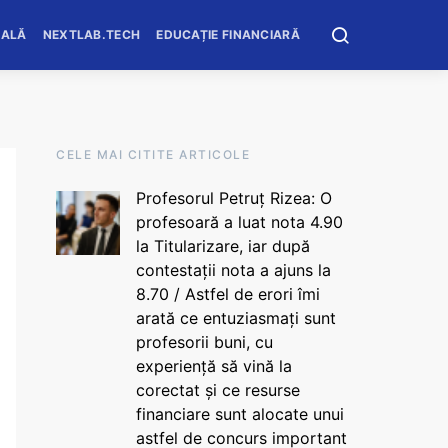
OALĂ
NEXTLAB.TECH
EDUCAȚIE FINANCIARĂ
CELE MAI CITITE ARTICOLE
Profesorul Petruț Rizea: O
profesoară a luat nota 4.90
la Titularizare, iar după
contestații nota a ajuns la
8.70 / Astfel de erori îmi
arată ce entuziasmați sunt
profesorii buni, cu
experiență să vină la
corectat și ce resurse
financiare sunt alocate unui
astfel de concurs important