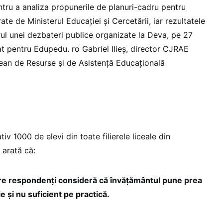
entru a analiza propunerile de planuri-cadru pentru
ate de Ministerul Educației și Cercetării, iar rezultatele
rul unei dezbateri publice organizate la Deva, pe 27
at pentru Edupedu. ro Gabriel Ilieș, director CJRAE
an de Resurse și de Asistență Educațională
iv 1000 de elevi din toate filierele liceale din
 arată că:
re respondenți consideră că învățământul pune prea
e și nu suficient pe practică.