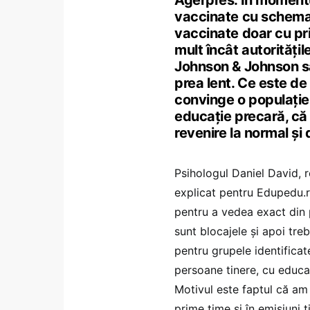
Agerpres. În moment
vaccinate cu schema
vaccinate doar cu pri
mult încât autorități
Johnson & Johnson să 
prea lent. Ce este d
convinge o populație
educație precară, că 
revenire la normal și
Psihologul Daniel David, r
explicat pentru Edupedu.ro
pentru a vedea exact din 
sunt blocajele și apoi tr
pentru grupele identificat
persoane tinere, cu educaț
Motivul este faptul că am l
prime time și în emisiuni ti