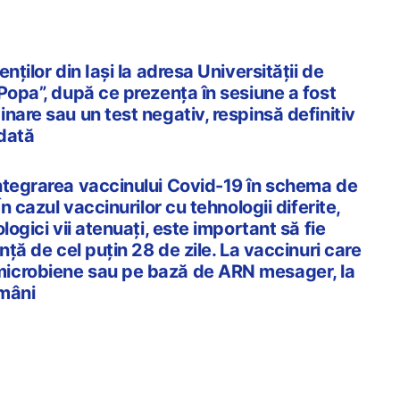
nților din Iași la adresa Universității de
Popa”, după ce prezența în sesiune a fost
nare sau un test negativ, respinsă definitiv
dată
ntegrarea vaccinului Covid-19 în schema de
În cazul vaccinurilor cu tehnologii diferite,
logici vii atenuați, este important să fie
nță de cel puțin 28 de zile. La vaccinuri care
icrobiene sau pe bază de ARN mesager, la
ămâni