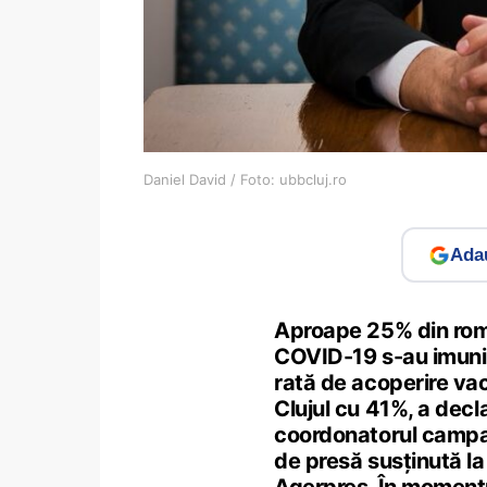
Daniel David / Foto: ubbcluj.ro
Adau
Aproape 25% din român
COVID-19 s-au imuni
rată de acoperire vac
Clujul cu 41%, a decl
coordonatorul campan
de presă susținută l