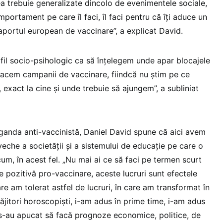
ea trebuie generalizate dincolo de evenimentele sociale,
mportament pe care îl faci, îl faci pentru că îți aduce un
așaportul european de vaccinare”, a explicat David.
il socio-psihologic ca să înțelegem unde apar blocajele
facem campanii de vaccinare, fiindcă nu știm pe ce
exact la cine și unde trebuie să ajungem”, a subliniat
ganda anti-vaccinistă, Daniel David spune că aici avem
eche a societății și a sistemului de educație pe care o
m, în acest fel. „Nu mai ai ce să faci pe termen scurt
 pozitivă pro-vaccinare, aceste lucruri sunt efectele
are am tolerat astfel de lucruri, în care am transformat în
ăjitori horoscopiști, i-am adus în prime time, i-am adus
, s-au apucat să facă prognoze economice, politice, de