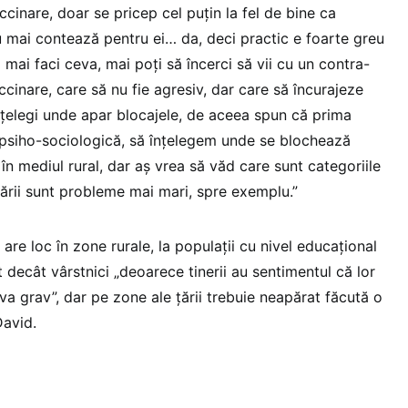
ccinare, doar se pricep cel puțin la fel de bine ca
u mai contează pentru ei… da, deci practic e foarte greu
mai faci ceva, mai poți să încerci să vii cu un contra-
cinare, care să nu fie agresiv, dar care să încurajeze
înțelegi unde apar blocajele, de aceea spun că prima
a psiho-sociologică, să înțelegem unde se blochează
în mediul rural, dar aș vrea să văd care sunt categoriile
țării sunt probleme mai mari, spre exemplu.”
 are loc în zone rurale, la populații cu nivel educațional
t decât vârstnici „deoarece tinerii au sentimentul că lor
va grav”, dar pe zone ale țării trebuie neapărat făcută o
David.