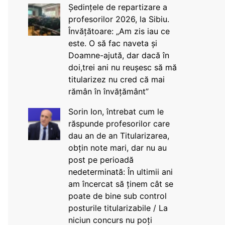
Ședințele de repartizare a
profesorilor 2026, la Sibiu.
Învățătoare: „Am zis iau ce
este. O să fac naveta și
Doamne-ajută, dar dacă în
doi,trei ani nu reușesc să mă
titularizez nu cred că mai
rămân în învățământ”
Sorin Ion, întrebat cum le
răspunde profesorilor care
dau an de an Titularizarea,
obțin note mari, dar nu au
post pe perioadă
nedeterminată: În ultimii ani
am încercat să ținem cât se
poate de bine sub control
posturile titularizabile / La
niciun concurs nu poți