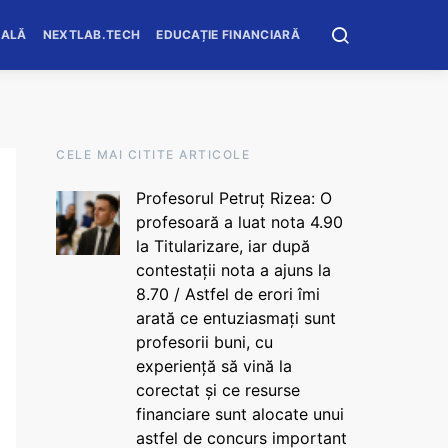
OALĂ
NEXTLAB.TECH
EDUCAȚIE FINANCIARĂ
CELE MAI CITITE ARTICOLE
Profesorul Petruț Rizea: O
profesoară a luat nota 4.90
la Titularizare, iar după
contestații nota a ajuns la
8.70 / Astfel de erori îmi
arată ce entuziasmați sunt
profesorii buni, cu
experiență să vină la
corectat și ce resurse
financiare sunt alocate unui
astfel de concurs important