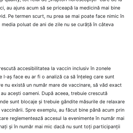
tici, au ajuns acum să se priceapă la medicină mai bine
vid. Pe termen scurt, nu prea se mai poate face nimic în
u media poluat de ani de zile nu se curăță în câteva
rescută accesibilitatea la vaccin inclusiv în zonele
e l-aș face eu ar fi o analiză ca să înțeleg care sunt
care nu există un număr mare de vaccinare, să văd exact
c au acești oameni. După aceea, trebuie crescută
unde sunt blocaje și trebuie gândite măsurile de relaxare
 vaccinării. Spre exemplu, au făcut bine până acum prin
care reglementează accesul la evenimente în număr mai
ați și în număr mai mic dacă nu sunt toți participanții