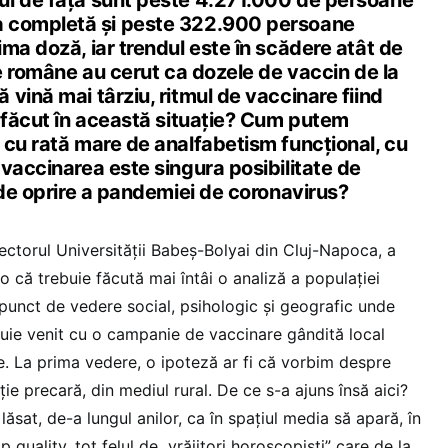
ul de față sunt peste 4.271.000 de persoane
 completă și peste 322.900 persoane
ma doză, iar trendul este în scădere atât de
le române au cerut ca dozele de vaccin de la
vină mai târziu, ritmul de vaccinare fiind
e făcut în această situație? Cum putem
 cu rată mare de analfabetism funcțional, cu
vaccinarea este singura posibilitate de
 de oprire a pandemiei de coronavirus?
ectorul Universității Babeș-Bolyai din Cluj-Napoca, a
 că trebuie făcută mai întâi o analiză a populației
punct de vedere social, psihologic și geografic unde
ebuie venit cu o campanie de vaccinare gândită local
e. La prima vedere, o ipoteză ar fi că vorbim despre
ie precară, din mediul rural. De ce s-a ajuns însă aici?
ăsat, de-a lungul anilor, ca în spațiul media să apară, în
p quality, tot felul de „vrăjitori horoscopiști” care de la