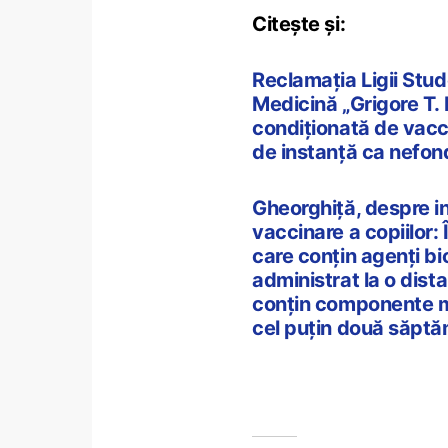
Citește și:
Reclamația Ligii Stude
Medicină „Grigore T. 
condiționată de vacci
de instanță ca nefon
Gheorghiță, despre i
vaccinare a copiilor: 
care conțin agenți bio
administrat la o dista
conțin componente m
cel puțin două săpt