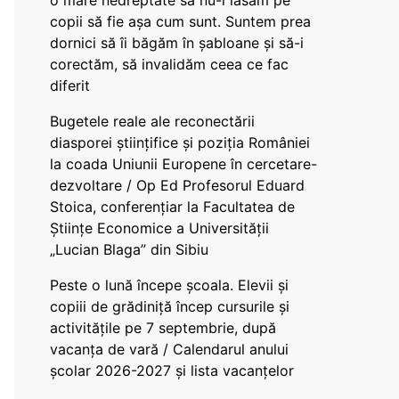
o mare nedreptate să nu-i lăsăm pe
copii să fie așa cum sunt. Suntem prea
dornici să îi băgăm în șabloane și să-i
corectăm, să invalidăm ceea ce fac
diferit
Bugetele reale ale reconectării
diasporei științifice și poziția României
la coada Uniunii Europene în cercetare-
dezvoltare / Op Ed Profesorul Eduard
Stoica, conferențiar la Facultatea de
Științe Economice a Universității
„Lucian Blaga” din Sibiu
Peste o lună începe școala. Elevii și
copiii de grădiniță încep cursurile și
activitățile pe 7 septembrie, după
vacanța de vară / Calendarul anului
școlar 2026-2027 și lista vacanțelor