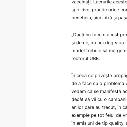
vaccinați. Lucrurile acest
sportive, practic orice co
beneficiu, aici intră și p
„Dacă nu facem acest prof
și de ce, atunci degeaba 
model trebuie să mergem, 
rectorul UBB.
În ceea ce privește propa
de a face cu o problemă v
vedem că se manifestă acu
decât să vii cu o campanie
anilor care au trecut, în c
exemple pe tot felul de vr
în emisiuni de tip quality