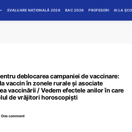
EVALUARE NAȚIONALĂ 2026
BAC 2026
PROFESORI
AI LA ȘC
 pentru deblocarea campaniei de vaccinare:
la vaccin în zonele rurale și asociate
a vaccinării / Vedem efectele anilor în care
ul de vrăjitori horoscopiști
One comment