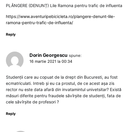
PLÂNGERE (DENUNȚ) Lile Ramona pentru trafic de influenta
https://www.aventuripebicicleta.ro/plangere-denunt-lile-
ramona-pentru-trafic-de-influenta/
Reply
Dorin Georgescu
spune:
16 martie 2021 la 00:34
Studenții care au copuat de la drept din Bucuresti, au fost
ecmatriculati. Intreb și eu ca prostul, de ce acest așa zis
rector nu este data afară din invatamintul univetsitar? Există
măsuri diferite pentru fraudele săvîrșite de studenți, fata de
cele săvîrșite de profesori ?
Reply