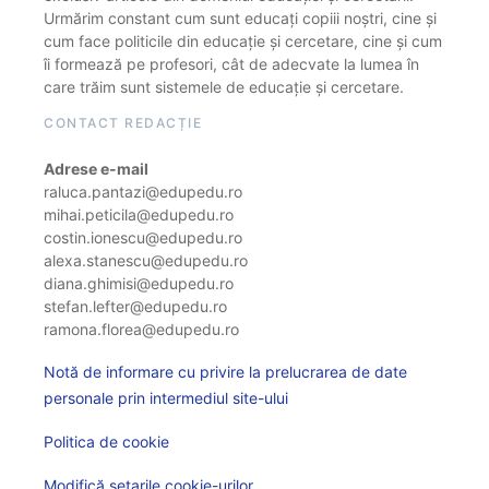
Urmărim constant cum sunt educați copiii noștri, cine și
cum face politicile din educație și cercetare, cine și cum
îi formează pe profesori, cât de adecvate la lumea în
care trăim sunt sistemele de educație și cercetare.
CONTACT REDACȚIE
Adrese e-mail
raluca.pantazi@edupedu.ro
mihai.peticila@edupedu.ro
costin.ionescu@edupedu.ro
alexa.stanescu@edupedu.ro
diana.ghimisi@edupedu.ro
stefan.lefter@edupedu.ro
ramona.florea@edupedu.ro
Notă de informare cu privire la prelucrarea de date
personale prin intermediul site-ului
Politica de cookie
Modifică setarile cookie-urilor