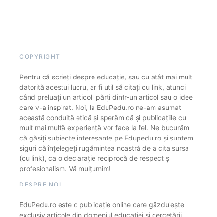
COPYRIGHT
Pentru că scrieți despre educație, sau cu atât mai mult
datorită acestui lucru, ar fi util să citați cu link, atunci
când preluați un articol, părți dintr-un articol sau o idee
care v-a inspirat. Noi, la EduPedu.ro ne-am asumat
această conduită etică și sperăm că și publicațiile cu
mult mai multă experiență vor face la fel. Ne bucurăm
că găsiți subiecte interesante pe Edupedu.ro și suntem
siguri că înțelegeți rugămintea noastră de a cita sursa
(cu link), ca o declarație reciprocă de respect și
profesionalism. Vă mulțumim!
DESPRE NOI
EduPedu.ro este o publicație online care găzduiește
exclusiv articole din domeniul educației și cercetării.