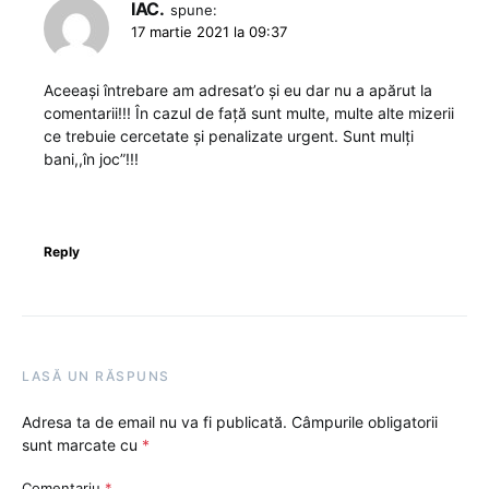
IAC.
spune:
17 martie 2021 la 09:37
Aceeași întrebare am adresat’o și eu dar nu a apărut la
comentarii!!! În cazul de față sunt multe, multe alte mizerii
ce trebuie cercetate și penalizate urgent. Sunt mulți
bani,,în joc”!!!
Reply
LASĂ UN RĂSPUNS
Adresa ta de email nu va fi publicată.
Câmpurile obligatorii
sunt marcate cu
*
Comentariu
*