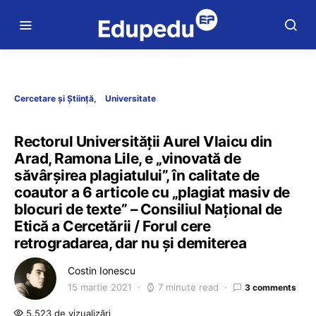
Cercetare și Știință
Universitate
Rectorul Universității Aurel Vlaicu din
Arad, Ramona Lile, e „vinovată de
săvârșirea plagiatului”, în calitate de
coautor a 6 articole cu „plagiat masiv de
blocuri de texte” – Consiliul Național de
Etică a Cercetării / Forul cere
retrogradarea, dar nu și demiterea
Costin Ionescu
15 martie 2021
7 minute read
3 comments
5.523 de vizualizări