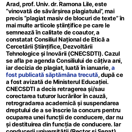
Arad, prof. Univ. dr. Ramona Lile, este
“vinovată de săvârșirea plagiatului”, mai
precis “plagiat masiv de blocuri de texte” în
mai multe articole științifice pe care le
semnează în calitate de coautor, a
constatat Consiliul Național de Etică a
Cercetării Științifice, Dezvoltării
Tehnologice și Inovării (CNECSDTI). Cazul
se afla pe agenda Consiliului de câțiva ani,
iar decizia de plagiat, luată în ianuarie,
a
fost publicată săptămâna trecută
, după ce
a fost avizată de Ministerul Educației.
CNECSDTI a decis retragerea și/sau
corectarea tuturor lucrărilor în cauză,
retrogradarea academică și suspendarea
dreptului de a se înscrie la concurs pentru
ocuparea unei funcții de conducere, dar nu
și destituirea din funcția de conducere. Iar
conducerii universității (Rector și Senat)