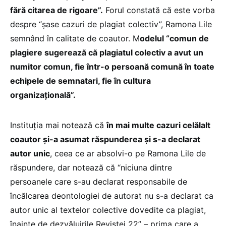
fără citarea de rigoare”.
Forul constată că este vorba
despre “șase cazuri de plagiat colectiv”, Ramona Lile
semnând în calitate de coautor. M
odelul “comun de
plagiere sugerează că plagiatul colectiv a avut un
numitor comun, fie într-o persoană comună în toate
echipele de semnatari, fie în cultura
organizațională”.
Instituția mai notează că
în mai multe cazuri celălalt
coautor și-a asumat răspunderea și s-a declarat
autor unic
, ceea ce ar absolvi-o pe Ramona Lile de
răspundere, dar notează că “niciuna dintre
persoanele care s-au declarat responsabile de
încălcarea deontologiei de autorat nu s-a declarat ca
autor unic al textelor colective dovedite ca plagiat,
înainte de dezvăluirile Revistei 22” – prima care a