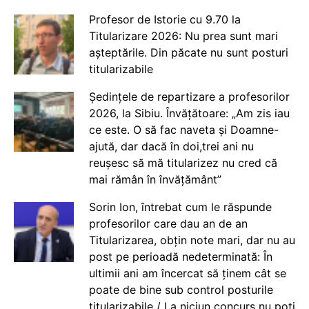
Profesor de Istorie cu 9.70 la
Titularizare 2026: Nu prea sunt mari
așteptările. Din păcate nu sunt posturi
titularizabile
Ședințele de repartizare a profesorilor
2026, la Sibiu. Învățătoare: „Am zis iau
ce este. O să fac naveta și Doamne-
ajută, dar dacă în doi,trei ani nu
reușesc să mă titularizez nu cred că
mai rămân în învățământ”
Sorin Ion, întrebat cum le răspunde
profesorilor care dau an de an
Titularizarea, obțin note mari, dar nu au
post pe perioadă nedeterminată: În
ultimii ani am încercat să ținem cât se
poate de bine sub control posturile
titularizabile / La niciun concurs nu poți