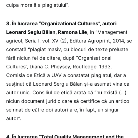
culpa morală a plagiatului”.
3. În lucrarea “Organizational Cultures”, autori
Leonard Segiu Bălan, Ramona Lile
, în “Management
agricol, Seria I, vol. XV (2), Editura Agroprint, 2014, se
constată “plagiat masiv, cu blocuri de texte preluate
fără niciun fel de citare, după “Organisational
Cultures”, Diana C. Pheysey, Routledge, 1993.
Comisia de Etică a UAV a constatat plagiatul, dar a
susținut că Leonard Sergiu Bălan și-a asumat vina ca
autor unic. Consiliul de etică arată că “nu există (…)
niciun document juridic care să certifice că un articol
semnat de către doi autori are, în fapt, un singur
autor”.
4. În lucrarea “Total Ouality Management and the