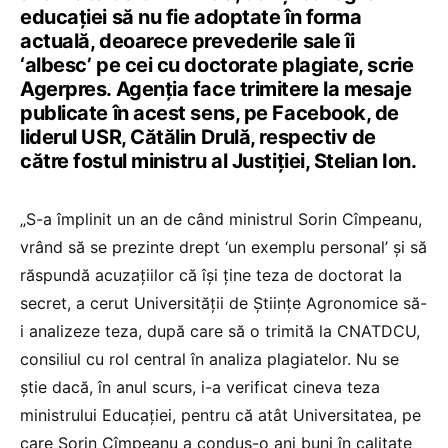
educaţiei să nu fie adoptate în forma
actuală, deoarece prevederile sale îi
‘albesc’ pe cei cu doctorate plagiate, scrie
Agerpres. Agenția face trimitere la mesaje
publicate în acest sens, pe Facebook, de
liderul USR, Cătălin Drulă, respectiv de
către fostul ministru al Justiției, Stelian Ion.
„S-a împlinit un an de când ministrul Sorin Cîmpeanu,
vrând să se prezinte drept ‘un exemplu personal’ şi să
răspundă acuzaţiilor că îşi ţine teza de doctorat la
secret, a cerut Universităţii de Ştiinţe Agronomice să-
i analizeze teza, după care să o trimită la CNATDCU,
consiliul cu rol central în analiza plagiatelor. Nu se
ştie dacă, în anul scurs, i-a verificat cineva teza
ministrului Educaţiei, pentru că atât Universitatea, pe
care Sorin Cîmpeanu a condus-o ani buni în calitate