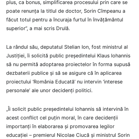
plus, ca bonus, simplificarea procesului prin care se
poate renunţa la titlul de doctor, Sorin Cîmpeanu a
făcut totul pentru a încuraja furtul în învăţământul
superior”, a mai scris Drulă.
La rândul său, deputatul Stelian Ion, fost ministrul al
Justiţiei, îi solicită public preşedintelui Klaus Iohannis
să nu permită adoptarea proiectelor în forma supusă
dezbaterii publice şi să se asigure că în aplicarea
proiectului ‘România Educată’ nu intervin ‘interese
personale’ ale unor decidenţi politici.
„Îi solicit public preşedintelui Iohannis să intervină în
acest conflict cel puţin moral, în care decidenţii
importanţi în elaborarea şi promovarea legilor
educaţiei – premierul Nicolae Ciucă şi ministrul Sorin