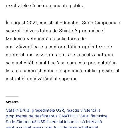
rezultatele să fie comunicate public.
În august 2021, ministrul Educaţiei, Sorin Cîmpeanu, a
sesizat Universitatea de Ştiinţe Agronomice şi
Medicină Veterinară cu solicitarea de
analiză/verificare a conformităţii propriei teze de
doctorat, inclusiv prin raportare la analiza întregii
sale activităţi ştiinţifice ‘aşa cum este prezentată în
lista cu lucrări ştiinţifice disponibilă public’ pe site-ul
instituţiei de învăţământ superior.
Similare
Cătălin Drulă, președintele USR, reacție virulentă la
propunerea de desființare a CNATDCU: Să-ți fie rușine,
Sorin Cîmpeanu! USR îi cere lui Iohannis să intervină
pentru schimbarea proiectului de lege astfel încât