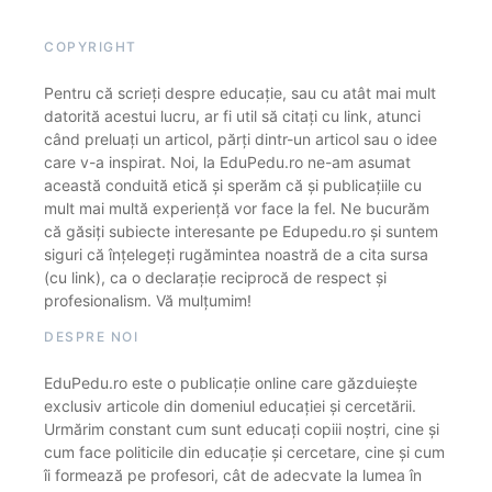
COPYRIGHT
Pentru că scrieți despre educație, sau cu atât mai mult
datorită acestui lucru, ar fi util să citați cu link, atunci
când preluați un articol, părți dintr-un articol sau o idee
care v-a inspirat. Noi, la EduPedu.ro ne-am asumat
această conduită etică și sperăm că și publicațiile cu
mult mai multă experiență vor face la fel. Ne bucurăm
că găsiți subiecte interesante pe Edupedu.ro și suntem
siguri că înțelegeți rugămintea noastră de a cita sursa
(cu link), ca o declarație reciprocă de respect și
profesionalism. Vă mulțumim!
DESPRE NOI
EduPedu.ro este o publicație online care găzduiește
exclusiv articole din domeniul educației și cercetării.
Urmărim constant cum sunt educați copiii noștri, cine și
cum face politicile din educație și cercetare, cine și cum
îi formează pe profesori, cât de adecvate la lumea în