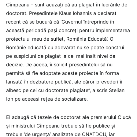
Cîmpeanu – sunt acuzaţi că au plagiat în lucrările de
doctorat. Preşedintele Klaus Iohannis a declarat
recent că se bucură că ‘Guvernul întreprinde în
această perioadă paşi concreţi pentru implementarea
proiectului meu de suflet, România Educată’. O
Românie educată cu adevărat nu se poate construi
pe suspiciuni de plagiat la cel mai înalt nivel de
decizie. De aceea, îi solicit preşedintelui să nu
permită să fie adoptate aceste proiecte în forma
lansată în dezbatere publică, ale căror prevederi îi
albesc pe cei cu doctorate plagiate”, a scris Stelian
Ion pe aceeaşi reţea de socializare.
El adaugă că tezele de doctorat ale premierului Ciucă
şi ministrului Cîmpeanu trebuie să fie publice şi
trebuie ‘de urgenţă’ analizate de CNATDCU, iar