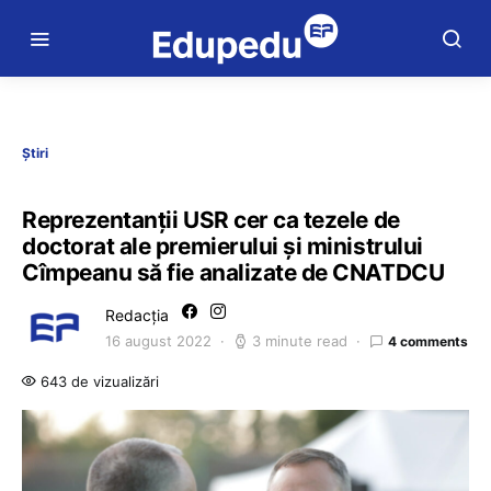
Știri
Reprezentanţii USR cer ca tezele de
doctorat ale premierului şi ministrului
Cîmpeanu să fie analizate de CNATDCU
Redacția
16 august 2022
3 minute read
4 comments
643 de vizualizări