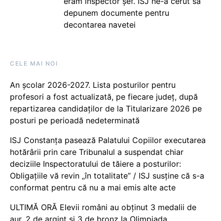
eram inspector șef. ISJ ne-a cerut să
depunem documente pentru
decontarea navetei
CELE MAI NOI
An școlar 2026-2027. Lista posturilor pentru
profesori a fost actualizată, pe fiecare județ, după
repartizarea candidaților de la Titularizare 2026 pe
posturi pe perioadă nedeterminată
ISJ Constanța pasează Palatului Copiilor executarea
hotărârii prin care Tribunalul a suspendat chiar
deciziile Inspectoratului de tăiere a posturilor:
Obligațiile vă revin „în totalitate” / ISJ susține că s-a
conformat pentru că nu a mai emis alte acte
ULTIMĂ ORĂ Elevii români au obținut 3 medalii de
aur, 2 de argint și 3 de bronz la Olimpiada