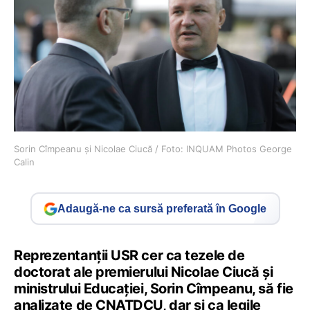
Sorin Cîmpeanu și Nicolae Ciucă / Foto: INQUAM Photos George
Calin
Adaugă-ne ca sursă preferată în Google
Reprezentanţii USR cer ca tezele de
doctorat ale premierului Nicolae Ciucă şi
ministrului Educaţiei, Sorin Cîmpeanu, să fie
analizate de CNATDCU, dar şi ca legile