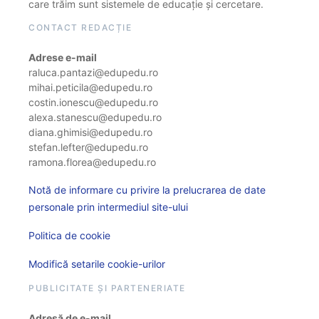
care trăim sunt sistemele de educație și cercetare.
CONTACT REDACȚIE
Adrese e-mail
raluca.pantazi@edupedu.ro
mihai.peticila@edupedu.ro
costin.ionescu@edupedu.ro
alexa.stanescu@edupedu.ro
diana.ghimisi@edupedu.ro
stefan.lefter@edupedu.ro
ramona.florea@edupedu.ro
Notă de informare cu privire la prelucrarea de date
personale prin intermediul site-ului
Politica de cookie
Modifică setarile cookie-urilor
PUBLICITATE ȘI PARTENERIATE
Adresă de e-mail