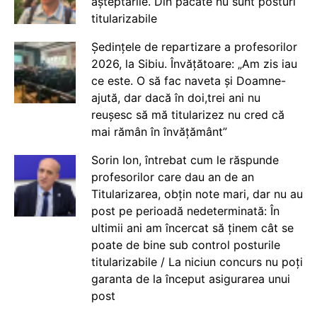
așteptările. Din păcate nu sunt posturi
titularizabile
Ședințele de repartizare a profesorilor
2026, la Sibiu. Învățătoare: „Am zis iau
ce este. O să fac naveta și Doamne-
ajută, dar dacă în doi,trei ani nu
reușesc să mă titularizez nu cred că
mai rămân în învățământ”
Sorin Ion, întrebat cum le răspunde
profesorilor care dau an de an
Titularizarea, obțin note mari, dar nu au
post pe perioadă nedeterminată: În
ultimii ani am încercat să ținem cât se
poate de bine sub control posturile
titularizabile / La niciun concurs nu poți
garanta de la început asigurarea unui
post