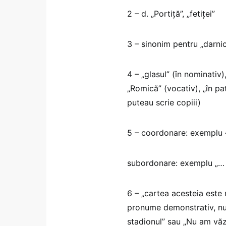
2 – d. „Portiță”, „fetiței”
3 – sinonim pentru „darnici
4 – „glasul” (în nominativ)
„Romică” (vocativ), „în pa
puteau scrie copiii)
5 – coordonare: exemplu –
subordonare: exemplu „… 
6 – „cartea acesteia este
pronume demonstrativ, nu
stadionul” sau „Nu am văz