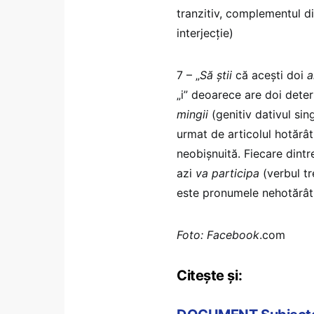
tranzitiv, complementul d
interjecție)
7 – „
Să știi
că acești doi
a
„i” deoarece are doi determ
mingii
(genitiv dativul sin
urmat de articolul hotărât
neobișnuită. Fiecare dintr
azi
va participa
(verbul tr
este pronumele nehotărât „
Foto: Facebook
.com
Citește și: