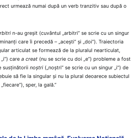
irect urmează numai după un verb tranzitiv sau după o
rbitri
n-au greșit (cuvântul „arbitri” se scrie cu un singur
inanți care îi precedă – „acești” și „doi”). Traiectoria
gular articulat se formează de la pluralul nearticulat,
 „i”) care
a creat
(nu se scrie cu doi „e”) probleme a fost
e susținătorii
noștri
(„noștri” se scrie cu un singur „i”) de
ebuie să fie la singular și nu la plural deoarece subiectul
fiecare”), sper, la gală.”