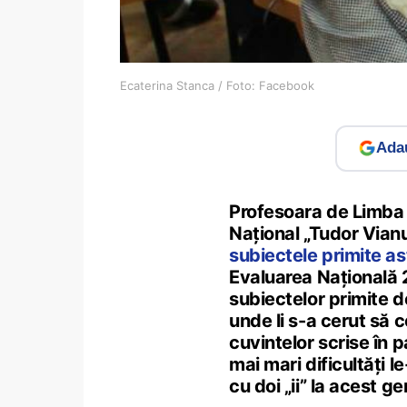
Ecaterina Stanca / Foto: Facebook
Adau
Profesoara de Limba 
Național „Tudor Vian
subiectele primite a
Evaluarea Națională 2
subiectelor primite de
unde li s-a cerut să 
cuvintelor scrise în 
mai mari dificultăți l
cu doi „ii” la acest ge