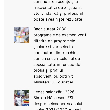
care nu are absențe și a
frecventat zi de zi școala,
atunci clar că și profesorul
poate avea niște rezultate
Bacalaureat 2030:
programele de examen vor fi
diferite de programele
școlare și vor selecta
conținuturi din trunchiul
comun și curriculumul de
specialitate, în funcție de
probă și profilul
absolvenților, potrivit
Ministerului Educației
Legea salarizării 2026.
Simion Hăncescu, FSLI,
despre neînceperea anului
școlar 2026-2027: Aceasta