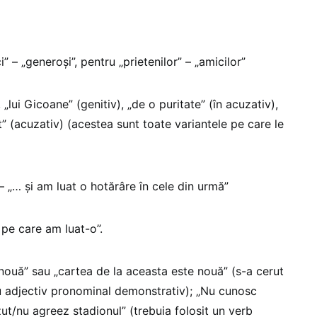
” – „generoși”, pentru „prietenilor” – „amicilor”
, „lui Gicoane” (genitiv), „de o puritate” (în acuzativ),
t” (acuzativ) (acestea sunt toate variantele pe care le
 „… și am luat o hotărâre în cele din urmă”
pe care am luat-o”.
 nouă” sau „cartea de la aceasta este nouă” (s-a cerut
 adjectiv pronominal demonstrativ); „Nu cunosc
ut/nu agreez stadionul” (trebuia folosit un verb