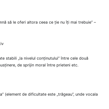
nă să le oferi altora ceea ce ție nu îți mai trebuie” –
tiv
e stabili „la nivelul conținutului” între cele două
sținere, de sprijin moral între prieteni etc.
eia” (element de dificultate este „trăgeau”, unde vocala