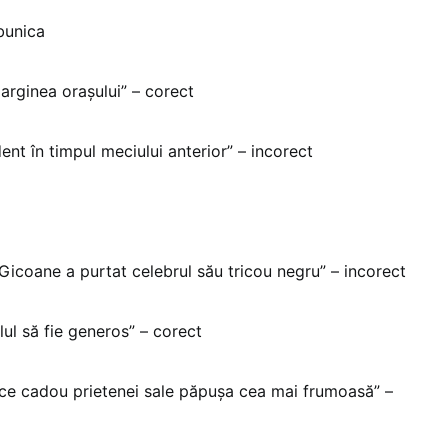
 bunica
marginea orașului” – corect
ent în timpul meciului anterior” – incorect
 Gicoane a purtat celebrul său tricou negru” – incorect
lul să fie generos” – corect
i face cadou prietenei sale păpușa cea mai frumoasă” –