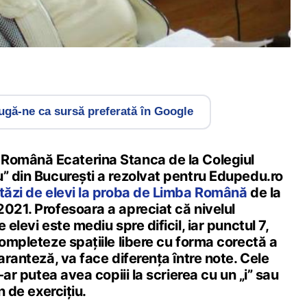
gă-ne ca sursă preferată în Google
Română Ecaterina Stanca de la Colegiul
u” din București a rezolvat pentru Edupedu.ro
stăzi de elevi la proba de Limba Română
de la
021. Profesoara a apreciat că nivelul
 elevi este mediu spre dificil, iar punctul 7,
completeze spațiile libere cu forma corectă a
paranteză, va face diferența între note. Cele
e-ar putea avea copiii la scrierea cu un „i” sau
n de exercițiu.