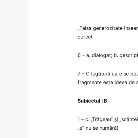
„Falsa generozitate înseam
corect
6 – a. dialogat; b. descrip
7 – O legătură care se poat
fragmente este ideea de su
Subiectul I B
1 – c. „Trăgeau” și „scânt
„e” nu se numără)