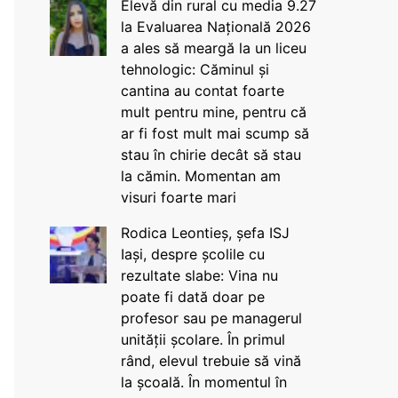
Elevă din rural cu media 9.27
la Evaluarea Națională 2026
a ales să meargă la un liceu
tehnologic: Căminul și
cantina au contat foarte
mult pentru mine, pentru că
ar fi fost mult mai scump să
stau în chirie decât să stau
la cămin. Momentan am
visuri foarte mari
Rodica Leontieș, șefa ISJ
Iași, despre școlile cu
rezultate slabe: Vina nu
poate fi dată doar pe
profesor sau pe managerul
unității școlare. În primul
rând, elevul trebuie să vină
la școală. În momentul în