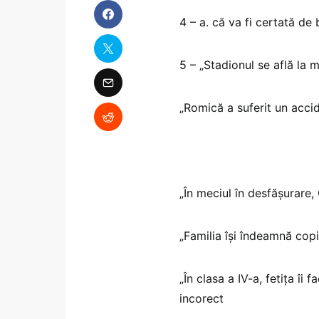
4 – a. că va fi certată de
5 – „Stadionul se află la 
„Romică a suferit un accid
„În meciul în desfășurare,
„Familia își îndeamnă copi
„În clasa a IV-a, fetița î
incorect