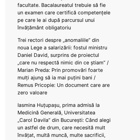
facultate. Bacalaureatul trebuie să fie
un examen care certifică competențele
pe care le ai după parcursul unui
învățământ obligatoriu
Trei rectori despre „anomaliile” din
noua Lege a salarizării: fostul ministru
Daniel David, surprins de proiectul
„care nu respectă nimic din ce știam” /
Marian Preda: Prin promovări foarte
mulți ajung să ia mai puțini bani /
Remus Pricopie: Un document care are
zero valoare
Iasmina Huțupașu, prima admisă la
Medicină Generală, Universitatea
„Carol Davila” din București: Când alegi
un astfel de drum, care necesită mult
învățat, multă muncă, multe sacrificii,