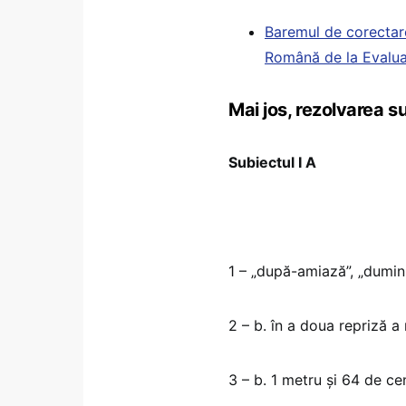
Baremul de corectare
Română de la Evalua
Mai jos, rezolvarea s
Subiectul I A
1 – „după-amiază”, „dumini
2 – b. în a doua repriză a
3 – b. 1 metru și 64 de ce