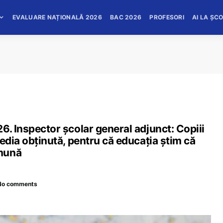
EVALUARE NAȚIONALĂ 2026
BAC 2026
PROFESORI
AI LA ȘC
6. Inspector școlar general adjunct: Copiii
edia obținută, pentru că educația știm că
omună
No comments