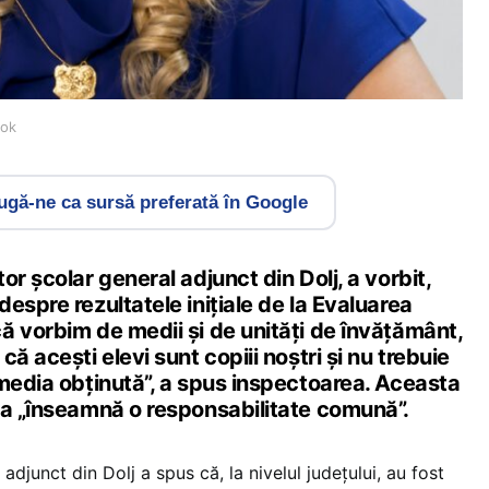
ook
gă-ne ca sursă preferată în Google
or școlar general adjunct din Dolj, a vorbit,
 despre rezultatele inițiale de la Evaluarea
ă vorbim de medii și de unități de învățământ,
ă acești elevi sunt copiii noștri și nu trebuie
 media obținută”, a spus inspectoarea. Aceasta
ia „înseamnă o responsabilitate comună”.
adjunct din Dolj a spus că, la nivelul județului, au fost