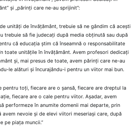
t” și „părinți care ne-au sprijinit”:
de unități de învățământ, trebuie să ne gândim că acești
i nu trebuie să fie judecați după media obținută sau după
entru că educația știm că înseamnă o responsabilitate
n toate unitățile în învățământ. Avem profesori dedicați
țământ și, mai presus de toate, avem părinți care ne-au
fiindu-le alături și încurajându-i pentru un viitor mai bun.
 pentru toți, fiecare are o șansă, fiecare are dreptul la
ație, fiecare are o cale pentru viitor. Așadar, avem
 să performeze în anumite domenii mai departe, prin
ă avem nevoie și de elevi viitori meseriași care, după
te pe piața muncii.”