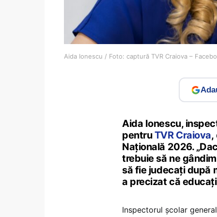
Aida Ionescu / Foto: captură TVR Craiova – Faceb
Adau
Aida Ionescu, inspect
pentru
TVR Craiova
,
Națională 2026. „Dac
trebuie să ne gândim c
să fie judecați după
a precizat că educaț
Inspectorul școlar general 