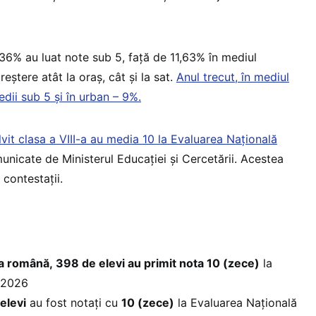
l, 36% au luat note sub 5, față de 11,63% în mediul
eștere atât la oraș, cât și la sat.
Anul trecut, în mediul
dii sub 5 și în urban – 9%.
vit clasa a VIII-a au media 10 la Evaluarea Națională
nicate de Ministerul Educației și Cercetării. Acestea
 contestații.
ra română, 398 de elevi au primit nota 10 (zece)
la
 2026
elevi
au fost notați cu
10 (zece)
la Evaluarea Națională