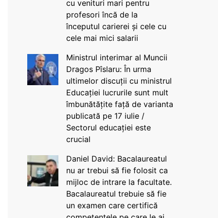
cu venituri mari pentru
profesori încă de la
începutul carierei și cele cu
cele mai mici salarii
Ministrul interimar al Muncii
Dragos Pîslaru: În urma
ultimelor discuții cu ministrul
Educației lucrurile sunt mult
îmbunătățite față de varianta
publicată pe 17 iulie /
Sectorul educației este
crucial
Daniel David: Bacalaureatul
nu ar trebui să fie folosit ca
mijloc de intrare la facultate.
Bacalaureatul trebuie să fie
un examen care certifică
competențele pe care le ai