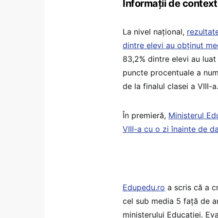
Informații de context
La nivel național,
rezultat
dintre elevi au obținut me
83,2% dintre elevi au luat
puncte procentuale a numă
de la finalul clasei a VIII-a
În premieră,
Ministerul Ed
VIII-a cu o zi înainte de 
Edupedu.ro
a scris că a c
cel sub media 5 față de anu
ministerului Educației. Ev