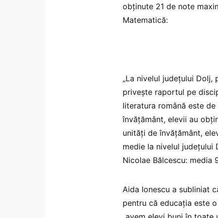
obținute 21 de note maxim
Matematică:
„La nivelul județului Dolj
privește raportul pe disci
literatura română este de 
învățământ, elevii au obțin
unități de învățământ, el
medie la nivelul județului
Nicolae Bălcescu: media 9
Aida Ionescu a subliniat c
pentru că educația este 
„avem elevi buni în toate 