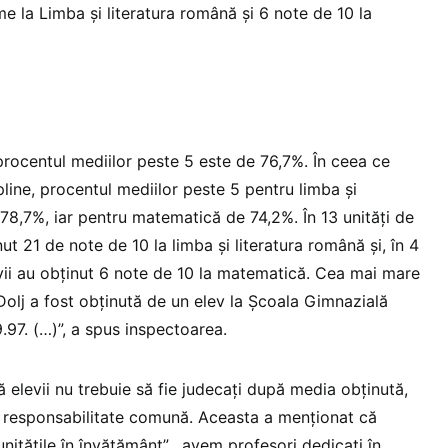
e la Limba și literatura română și 6 note de 10 la
, procentul mediilor peste 5 este de 76,7%. În ceea ce
pline, procentul mediilor peste 5 pentru limba și
78,7%, iar pentru matematică de 74,2%. În 13 unități de
ut 21 de note de 10 la limba și literatura română și, în 4
evii au obținut 6 note de 10 la matematică. Cea mai mare
 Dolj a fost obținută de un elev la Școala Gimnazială
.97. (…)”, a spus inspectoarea.
ă elevii nu trebuie să fie judecați după media obținută,
o responsabilitate comună. Aceasta a menționat că
unitățile în învățământ”, „avem profesori dedicați în