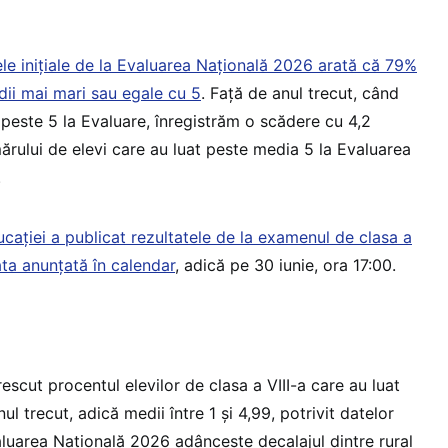
ele inițiale de la Evaluarea Națională 2026 arată că 79%
dii mai mari sau egale cu 5
. Față de anul trecut, când
 peste 5 la Evaluare, înregistrăm o scădere cu 4,2
rului de elevi care au luat peste media 5 la Evaluarea
.
ucației a publicat rezultatele de la examenul de clasa a
data anunțată în calendar
, adică pe 30 iunie, ora 17:00.
rescut procentul elevilor de clasa a VIII-a care au luat
l trecut, adică medii între 1 și 4,99, potrivit datelor
aluarea Națională 2026 adâncește decalajul dintre rural