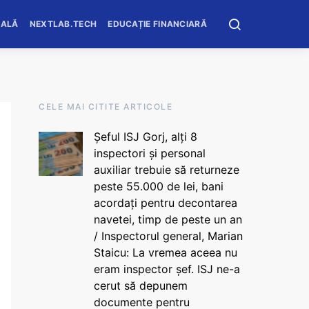
OALĂ
NEXTLAB.TECH
EDUCAȚIE FINANCIARĂ
CELE MAI CITITE ARTICOLE
Șeful ISJ Gorj, alți 8
inspectori și personal
auxiliar trebuie să returneze
peste 55.000 de lei, bani
acordați pentru decontarea
navetei, timp de peste un an
/ Inspectorul general, Marian
Staicu: La vremea aceea nu
eram inspector șef. ISJ ne-a
cerut să depunem
documente pentru