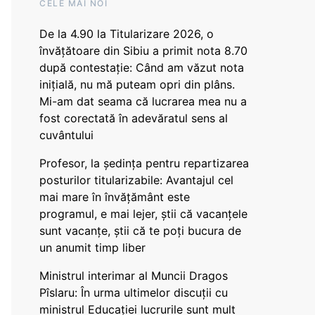
CELE MAI NOI
De la 4.90 la Titularizare 2026, o
învățătoare din Sibiu a primit nota 8.70
după contestație: Când am văzut nota
inițială, nu mă puteam opri din plâns.
Mi-am dat seama că lucrarea mea nu a
fost corectată în adevăratul sens al
cuvântului
Profesor, la ședința pentru repartizarea
posturilor titularizabile: Avantajul cel
mai mare în învățământ este
programul, e mai lejer, știi că vacanțele
sunt vacanţe, știi că te poți bucura de
un anumit timp liber
Ministrul interimar al Muncii Dragos
Pîslaru: În urma ultimelor discuții cu
ministrul Educației lucrurile sunt mult