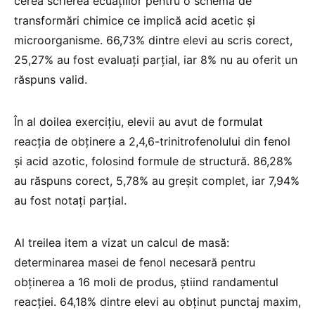
cerea scrierea ecuațiilor pentru o schemă de
transformări chimice ce implică acid acetic și
microorganisme. 66,73% dintre elevi au scris corect,
25,27% au fost evaluați parțial, iar 8% nu au oferit un
răspuns valid.
În al doilea exercițiu, elevii au avut de formulat
reacția de obținere a 2,4,6-trinitrofenolului din fenol
și acid azotic, folosind formule de structură. 86,28%
au răspuns corect, 5,78% au greșit complet, iar 7,94%
au fost notați parțial.
Al treilea item a vizat un calcul de masă:
determinarea masei de fenol necesară pentru
obținerea a 16 moli de produs, știind randamentul
reacției. 64,18% dintre elevi au obținut punctaj maxim,