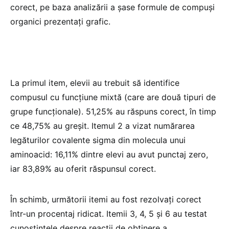
corect, pe baza analizării a șase formule de compuși
organici prezentați grafic.
La primul item, elevii au trebuit să identifice
compusul cu funcțiune mixtă (care are două tipuri de
grupe funcționale). 51,25% au răspuns corect, în timp
ce 48,75% au greșit. Itemul 2 a vizat numărarea
legăturilor covalente sigma din molecula unui
aminoacid: 16,11% dintre elevi au avut punctaj zero,
iar 83,89% au oferit răspunsul corect.
În schimb, următorii itemi au fost rezolvați corect
într-un procentaj ridicat. Itemii 3, 4, 5 și 6 au testat
cunoștințele despre reacții de obținere a