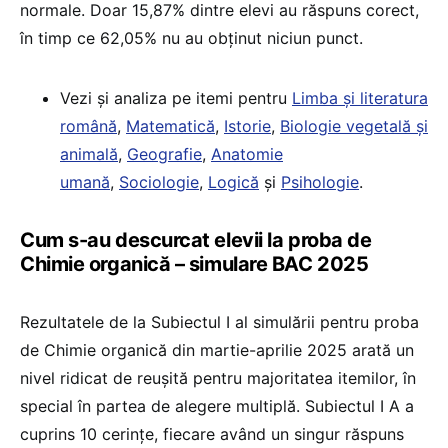
normale. Doar 15,87% dintre elevi au răspuns corect,
în timp ce 62,05% nu au obținut niciun punct.
Vezi și analiza pe itemi pentru
Limba și literatura
română
,
Matematică
,
Istorie
,
Biologie vegetală și
animală
,
Geografie
,
Anatomie
umană
,
Sociologie
,
Logică
și
Psihologie
.
Cum s-au descurcat elevii la proba de
Chimie organică – simulare BAC 2025
Rezultatele de la Subiectul I al simulării pentru proba
de Chimie organică din martie-aprilie 2025 arată un
nivel ridicat de reușită pentru majoritatea itemilor, în
special în partea de alegere multiplă. Subiectul I A a
cuprins 10 cerințe, fiecare având un singur răspuns