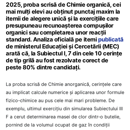
2025, proba scrisă de Chimie organică, cei
mai mulți elevi au obținut punctaj maxim la
itemii de alegere unică și la exercițiile care
presupuneau recunoașterea compușilor
organici sau completarea unor reacții
standard. Analiza oficială pe itemi
publicată
de ministerul Educației și Cercetării (MEC)
arată că, la Subiectul I, 7 din cele 10 cerințe
de tip grilă au fost rezolvate corect de
peste 80% dintre candidați.
La proba scrisă de Chimie anorganică, cerințele care
au implicat calcule numerice și aplicarea unor formule
fizico-chimice au pus cele mai mari probleme. De
exemplu, ultimul exercițiu din simularea Subiectului III
F a cerut determinarea masei de clor dintr-o butelie,
pornind de la volumul ocupat de gaz în condiții