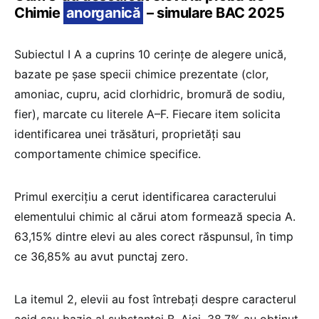
Chimie
anorganică
– simulare BAC 2025
Subiectul I A a cuprins 10 cerințe de alegere unică,
bazate pe șase specii chimice prezentate (clor,
amoniac, cupru, acid clorhidric, bromură de sodiu,
fier), marcate cu literele A–F. Fiecare item solicita
identificarea unei trăsături, proprietăți sau
comportamente chimice specifice.
Primul exercițiu a cerut identificarea caracterului
elementului chimic al cărui atom formează specia A.
63,15% dintre elevi au ales corect răspunsul, în timp
ce 36,85% au avut punctaj zero.
La itemul 2, elevii au fost întrebați despre caracterul
acid sau bazic al substanței B. Aici, 38,7% au obținut