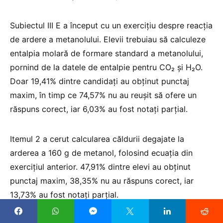
Subiectul III E a început cu un exercițiu despre reacția
de ardere a metanolului. Elevii trebuiau să calculeze
entalpia molară de formare standard a metanolului,
pornind de la datele de entalpie pentru CO₂ și H₂O.
Doar 19,41% dintre candidați au obținut punctaj
maxim, în timp ce 74,57% nu au reușit să ofere un
răspuns corect, iar 6,03% au fost notați parțial.
Itemul 2 a cerut calcularea căldurii degajate la
arderea a 160 g de metanol, folosind ecuația din
exercițiul anterior. 47,91% dintre elevi au obținut
punctaj maxim, 38,35% nu au răspuns corect, iar
13,73% au fost notați parțial.