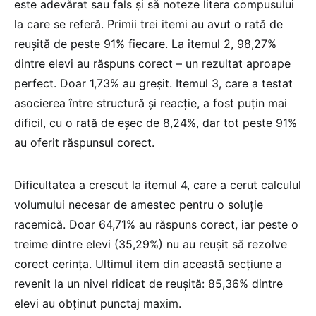
este adevărat sau fals și să noteze litera compusului
la care se referă. Primii trei itemi au avut o rată de
reușită de peste 91% fiecare. La itemul 2, 98,27%
dintre elevi au răspuns corect – un rezultat aproape
perfect. Doar 1,73% au greșit. Itemul 3, care a testat
asocierea între structură și reacție, a fost puțin mai
dificil, cu o rată de eșec de 8,24%, dar tot peste 91%
au oferit răspunsul corect.
Dificultatea a crescut la itemul 4, care a cerut calculul
volumului necesar de amestec pentru o soluție
racemică. Doar 64,71% au răspuns corect, iar peste o
treime dintre elevi (35,29%) nu au reușit să rezolve
corect cerința. Ultimul item din această secțiune a
revenit la un nivel ridicat de reușită: 85,36% dintre
elevi au obținut punctaj maxim.