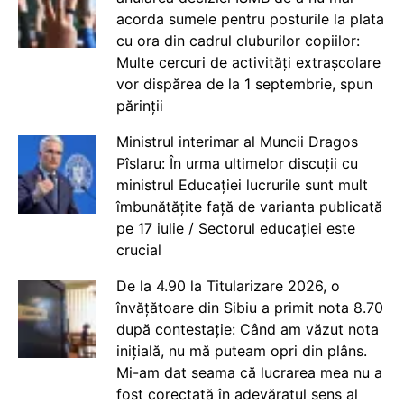
acorda sumele pentru posturile la plata
cu ora din cadrul cluburilor copiilor:
Multe cercuri de activități extrașcolare
vor dispărea de la 1 septembrie, spun
părinții
Ministrul interimar al Muncii Dragos
Pîslaru: În urma ultimelor discuții cu
ministrul Educației lucrurile sunt mult
îmbunătățite față de varianta publicată
pe 17 iulie / Sectorul educației este
crucial
De la 4.90 la Titularizare 2026, o
învățătoare din Sibiu a primit nota 8.70
după contestație: Când am văzut nota
inițială, nu mă puteam opri din plâns.
Mi-am dat seama că lucrarea mea nu a
fost corectată în adevăratul sens al