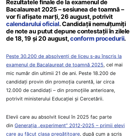
Rezultatele finale de la examenul de
Bacalaureat 2025 – sesiunea de toamnă –
vor fi afișate marți, 26 august, potrivit
calendarului oficial
. Candidații nemulțumiți
de note au putut depune contestații în zilele
de 18, 19 și 20 august,
conform procedurii
.
Peste 30.200 de absolvenți de liceu s-au înscris la
examenul de Bacalaureat de toamnă 2025
, cel mai
mic număr din ultimii 21 de ani. Peste 18.200 de
candidați provin din promoţia curentă, iar circa
12.000 de candidați – din promoţiile anterioare,
potrivit ministerului Educației și Cercetării.
Elevii care au absolvit liceul în 2025 fac parte
din
Generația „experiment” 2012-2025 – primii elevi
care au făcut clasa pregătitoare
, după cum a scris