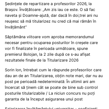
Ședințele de repartizare a profesorilor 2026, la
Brașov. Învățătoare: „Am zis iau ce este. O să fac
naveta și Doamne-ajută, dar dacă în doi,trei ani nu
reușesc să mă titularizez nu cred că mai rămân în
învățământ”
Săptămâna viitoare vom aproba memorandumul
necesar pentru ocuparea posturilor în creșele care
vor fi finalizate în perioada următoare, spune
premierul Bolojan, la 2 zile după ce s-au afișat
rezultatele finale de la Titularizare 2026
Sorin Ion, întrebat cum le răspunde profesorilor care
dau an de an Titularizarea, obțin note mari, dar nu au
post pe perioadă nedeterminată: În ultimii ani am
încercat să ținem cât se poate de bine sub control
posturile titularizabile / La niciun concurs nu poți
garanta de la început asigurarea unui post
Salarizarea învățământului universitar – coeficienți