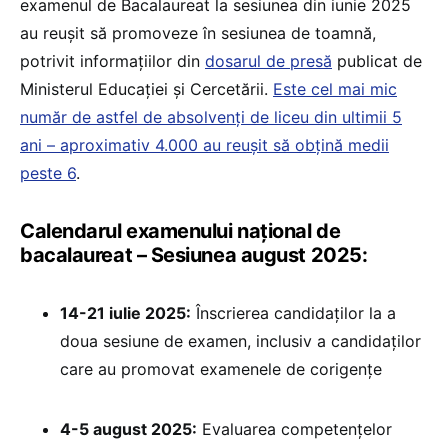
examenul de Bacalaureat la sesiunea din iunie 2025
au reușit să promoveze în sesiunea de toamnă,
potrivit informațiilor din
dosarul de presă
publicat de
Ministerul Educației și Cercetării.
Este cel mai mic
număr de astfel de absolvenți de liceu din ultimii 5
ani – aproximativ 4.000 au reușit să obțină medii
peste 6
.
Calendarul examenului național de
bacalaureat – Sesiunea august 2025:
14-21 iulie 2025:
Înscrierea candidaților la a
doua sesiune de examen, inclusiv a candidaților
care au promovat examenele de corigențe
4-5 august 2025:
Evaluarea competențelor