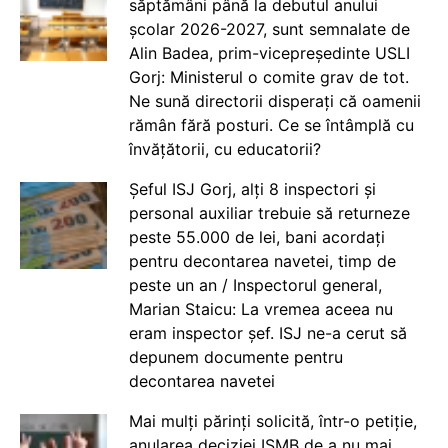
săptămâni până la debutul anului
școlar 2026-2027, sunt semnalate de
Alin Badea, prim-vicepreședinte USLI
Gorj: Ministerul o comite grav de tot.
Ne sună directorii disperați că oamenii
rămân fără posturi. Ce se întâmplă cu
învățătorii, cu educatorii?
Șeful ISJ Gorj, alți 8 inspectori și
personal auxiliar trebuie să returneze
peste 55.000 de lei, bani acordați
pentru decontarea navetei, timp de
peste un an / Inspectorul general,
Marian Staicu: La vremea aceea nu
eram inspector șef. ISJ ne-a cerut să
depunem documente pentru
decontarea navetei
Mai mulți părinți solicită, într-o petiție,
anularea deciziei ISMB de a nu mai