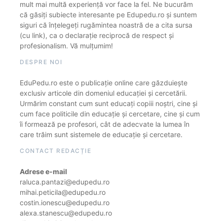
mult mai multă experiență vor face la fel. Ne bucurăm
că găsiți subiecte interesante pe Edupedu.ro și suntem
siguri că înțelegeți rugămintea noastră de a cita sursa
(cu link), ca o declarație reciprocă de respect și
profesionalism. Vă mulțumim!
DESPRE NOI
EduPedu.ro este o publicație online care găzduiește
exclusiv articole din domeniul educației și cercetării.
Urmărim constant cum sunt educați copiii noștri, cine și
cum face politicile din educație și cercetare, cine și cum
îi formează pe profesori, cât de adecvate la lumea în
care trăim sunt sistemele de educație și cercetare.
CONTACT REDACȚIE
Adrese e-mail
raluca.pantazi@edupedu.ro
mihai.peticila@edupedu.ro
costin.ionescu@edupedu.ro
alexa.stanescu@edupedu.ro