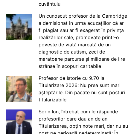
cuvântului
Un cunoscut profesor de la Cambridge
a demisionat în urma acuzațiilor că ar
fi plagiat sau ar fi exagerat în privința
realizărilor sale, promovate printr-o
poveste de viață marcată de un
diagnostic de autism, zeci de
maratoane parcurse și milioane de lire
strânse în scopuri caritabile
Profesor de Istorie cu 9.70 la
Titularizare 2026: Nu prea sunt mari
așteptările. Din păcate nu sunt posturi
titularizabile
Sorin Ion, întrebat cum le răspunde
profesorilor care dau an de an
Titularizarea, obțin note mari, dar nu au
post pe perioadă nedeterminată: În