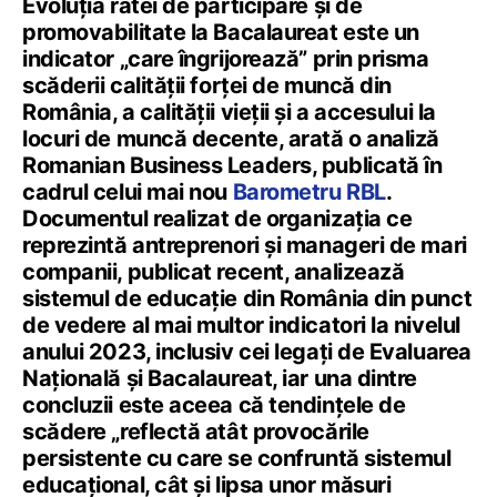
Evoluția ratei de participare și de
promovabilitate la Bacalaureat este un
indicator „care îngrijorează” prin prisma
scăderii calității forței de muncă din
România, a calității vieții și a accesului la
locuri de muncă decente, arată o analiză
Romanian Business Leaders, publicată în
cadrul celui mai nou
Barometru RBL
.
Documentul realizat de organizația ce
reprezintă antreprenori și manageri de mari
companii, publicat recent, analizează
sistemul de educație din România din punct
de vedere al mai multor indicatori la nivelul
anului 2023, inclusiv cei legați de Evaluarea
Națională și Bacalaureat, iar una dintre
concluzii este aceea că tendințele de
scădere „reflectă atât provocările
persistente cu care se confruntă sistemul
educațional, cât și lipsa unor măsuri