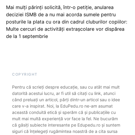
Mai mulți părinți solicită, într-o petiție, anularea
deciziei ISMB de a nu mai acorda sumele pentru
posturile la plata cu ora din cadrul cluburilor copiilor:
Multe cercuri de activități extrașcolare vor dispărea
de la 1 septembrie
COPYRIGHT
Pentru că scrieți despre educație, sau cu atât mai mult
datorită acestui lucru, ar fi util să citați cu link, atunci
când preluați un articol, părți dintr-un articol sau o idee
care v-a inspirat. Noi, la EduPedu.ro ne-am asumat
această conduită etică și sperăm că și publicațiile cu
mult mai multă experiență vor face la fel. Ne bucurăm
că găsiți subiecte interesante pe Edupedu.ro și suntem
siguri că înțelegeți rugămintea noastră de a cita sursa