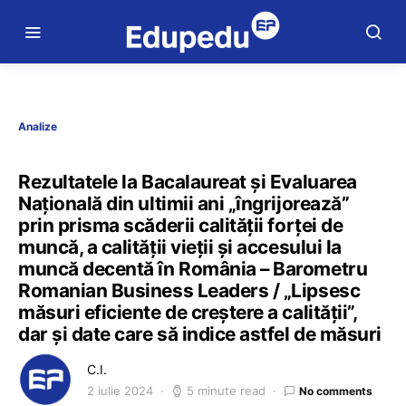
Analize
Rezultatele la Bacalaureat și Evaluarea
Națională din ultimii ani „îngrijorează”
prin prisma scăderii calității forței de
muncă, a calității vieții și accesului la
muncă decentă în România – Barometru
Romanian Business Leaders / „Lipsesc
măsuri eficiente de creștere a calității”,
dar și date care să indice astfel de măsuri
C.I.
2 iulie 2024
5 minute read
No comments