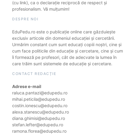
(cu link), ca o declarație reciprocă de respect și
profesionalism. Vă mulțumim!
DESPRE NOI
EduPedu.ro este o publicație online care găzduiește
exclusiv articole din domeniul educației și cercetării.
Urmărim constant cum sunt educați copiii noștri, cine și
cum face politicile din educație și cercetare, cine și cum
îi formează pe profesori, cât de adecvate la lumea în
care trăim sunt sistemele de educație și cercetare.
CONTACT REDACȚIE
Adrese e-mail
raluca.pantazi@edupedu.ro
mihai.peticila@edupedu.ro
costin.ionescu@edupedu.ro
alexa.stanescu@edupedu.ro
diana.ghimisi@edupedu.ro
stefan.lefter@edupedu.ro
ramona.florea@edupedu.ro