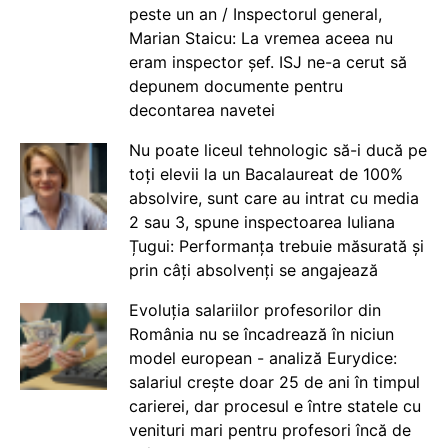
peste un an / Inspectorul general,
Marian Staicu: La vremea aceea nu
eram inspector șef. ISJ ne-a cerut să
depunem documente pentru
decontarea navetei
Nu poate liceul tehnologic să-i ducă pe
toți elevii la un Bacalaureat de 100%
absolvire, sunt care au intrat cu media
2 sau 3, spune inspectoarea Iuliana
Țugui: Performanța trebuie măsurată și
prin câți absolvenți se angajează
Evoluția salariilor profesorilor din
România nu se încadrează în niciun
model european - analiză Eurydice:
salariul crește doar 25 de ani în timpul
carierei, dar procesul e între statele cu
venituri mari pentru profesori încă de