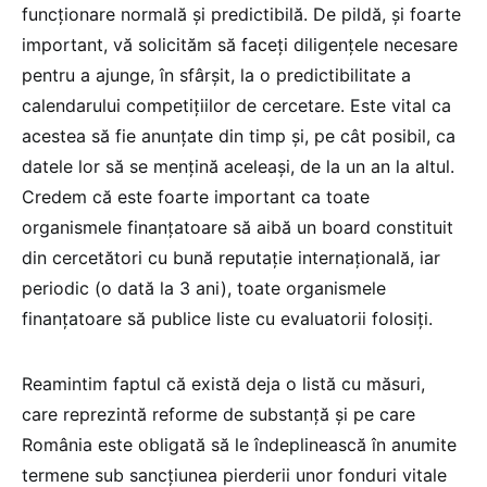
funcționare normală și predictibilă. De pildă, și foarte
important, vă solicităm să faceți diligențele necesare
pentru a ajunge, în sfârșit, la o predictibilitate a
calendarului competițiilor de cercetare. Este vital ca
acestea să fie anunțate din timp și, pe cât posibil, ca
datele lor să se mențină aceleași, de la un an la altul.
Credem că este foarte important ca toate
organismele finanțatoare să aibă un board constituit
din cercetători cu bună reputație internațională, iar
periodic (o dată la 3 ani), toate organismele
finanțatoare să publice liste cu evaluatorii folosiți.
Reamintim faptul că există deja o listă cu măsuri,
care reprezintă reforme de substanță și pe care
România este obligată să le îndeplinească în anumite
termene sub sancțiunea pierderii unor fonduri vitale