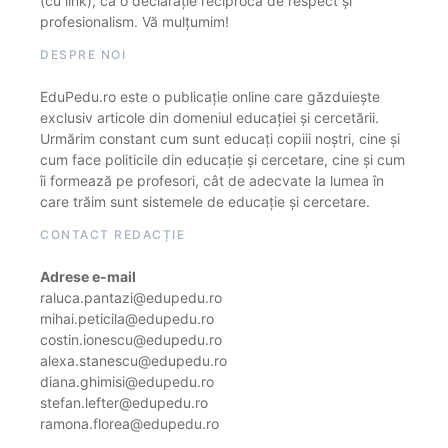
(cu link), ca o declarație reciprocă de respect și
profesionalism. Vă mulțumim!
DESPRE NOI
EduPedu.ro este o publicație online care găzduiește
exclusiv articole din domeniul educației și cercetării.
Urmărim constant cum sunt educați copiii noștri, cine și
cum face politicile din educație și cercetare, cine și cum
îi formează pe profesori, cât de adecvate la lumea în
care trăim sunt sistemele de educație și cercetare.
CONTACT REDACȚIE
Adrese e-mail
raluca.pantazi@edupedu.ro
mihai.peticila@edupedu.ro
costin.ionescu@edupedu.ro
alexa.stanescu@edupedu.ro
diana.ghimisi@edupedu.ro
stefan.lefter@edupedu.ro
ramona.florea@edupedu.ro