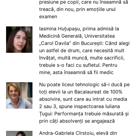
presiune pe copii, care nu înseamnă să
treacă, din nou, prin emoțiile unui
examen
Iasmina Huțupașu, prima admisă la
Medicină Generală, Universitatea
„Carol Davila” din București: Când alegi
un astfel de drum, care necesită mult
învățat, multă muncă, multe sacrificii,
trebuie s-o faci cu sufletul. Pentru
mine, asta înseamnă să fii medic
Nu poate liceul tehnologic să-i ducă pe
toți elevii la un Bacalaureat de 100%
absolvire, sunt care au intrat cu media
2 sau 3, spune inspectoarea Iuliana
Țugui: Performanța trebuie măsurată și
prin câți absolvenți se angajează
Andra-Gabriela Cîrstoiu, elevă din