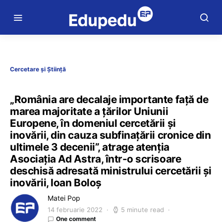
Cercetare și Știință
„România are decalaje importante față de
marea majoritate a țărilor Uniunii
Europene, în domeniul cercetării și
inovării, din cauza subfinațării cronice din
ultimele 3 decenii”, atrage atenția
Asociația Ad Astra, într-o scrisoare
deschisă adresată ministrului cercetării și
inovării, Ioan Boloș
Matei Pop
14 februarie 2022
5 minute read
One comment