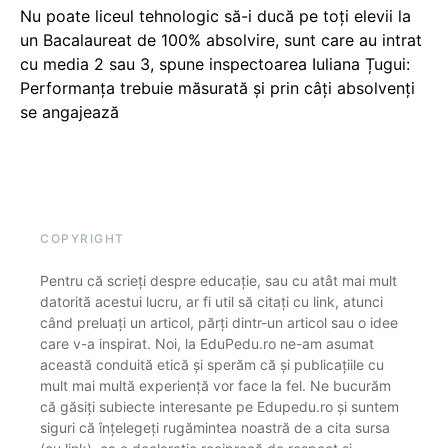
Nu poate liceul tehnologic să-i ducă pe toți elevii la
un Bacalaureat de 100% absolvire, sunt care au intrat
cu media 2 sau 3, spune inspectoarea Iuliana Țugui:
Performanța trebuie măsurată și prin câți absolvenți
se angajează
COPYRIGHT
Pentru că scrieți despre educație, sau cu atât mai mult
datorită acestui lucru, ar fi util să citați cu link, atunci
când preluați un articol, părți dintr-un articol sau o idee
care v-a inspirat. Noi, la EduPedu.ro ne-am asumat
această conduită etică și sperăm că și publicațiile cu
mult mai multă experiență vor face la fel. Ne bucurăm
că găsiți subiecte interesante pe Edupedu.ro și suntem
siguri că înțelegeți rugămintea noastră de a cita sursa