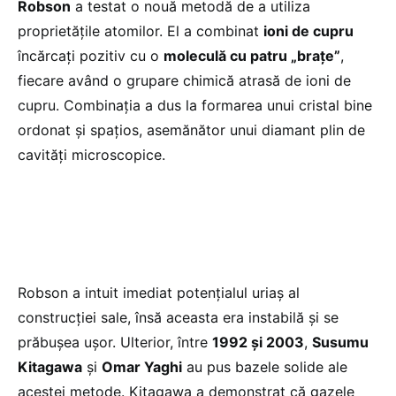
Robson
a testat o nouă metodă de a utiliza
proprietățile atomilor. El a combinat
ioni de cupru
încărcați pozitiv cu o
moleculă cu patru „brațe”
,
fiecare având o grupare chimică atrasă de ioni de
cupru. Combinația a dus la formarea unui cristal bine
ordonat și spațios, asemănător unui diamant plin de
cavități microscopice.
Foto:
Foto:
Foto:
Foto:
Foto:
Foto:
nobelprize.org
nobelprize.org
nobelprize.org
nobelprize.org
nobelprize.org
nobelprize.o
Robson a intuit imediat potențialul uriaș al
construcției sale, însă aceasta era instabilă și se
prăbușea ușor. Ulterior, între
1992 și 2003
,
Susumu
Kitagawa
și
Omar Yaghi
au pus bazele solide ale
acestei metode. Kitagawa a demonstrat că gazele