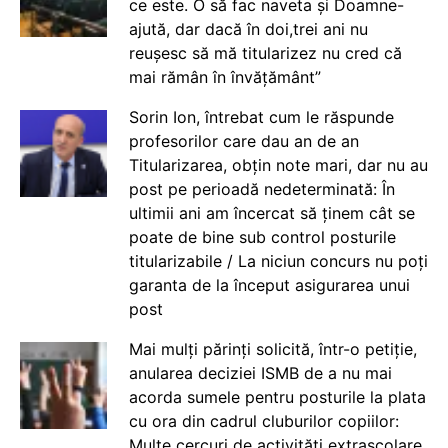
ce este. O să fac naveta și Doamne-
ajută, dar dacă în doi,trei ani nu
reușesc să mă titularizez nu cred că
mai rămân în învățământ”
Sorin Ion, întrebat cum le răspunde
profesorilor care dau an de an
Titularizarea, obțin note mari, dar nu au
post pe perioadă nedeterminată: În
ultimii ani am încercat să ținem cât se
poate de bine sub control posturile
titularizabile / La niciun concurs nu poți
garanta de la început asigurarea unui
post
Mai mulți părinți solicită, într-o petiție,
anularea deciziei ISMB de a nu mai
acorda sumele pentru posturile la plata
cu ora din cadrul cluburilor copiilor:
Multe cercuri de activități extrașcolare