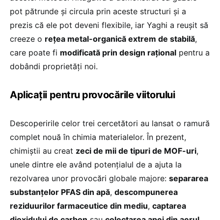
pot pătrunde și circula prin aceste structuri și a
prezis că ele pot deveni flexibile, iar Yaghi a reușit să
creeze o
rețea metal-organică extrem de stabilă
,
care poate fi
modificată prin design rațional
pentru a
dobândi proprietăți noi.
Aplicații pentru provocările viitorului
Descoperirile celor trei cercetători au lansat o ramură
complet nouă în chimia materialelor. În prezent,
chimiștii au creat
zeci de mii de tipuri de MOF-uri
,
unele dintre ele având potențialul de a ajuta la
rezolvarea unor provocări globale majore:
separarea
substanțelor PFAS din apă
,
descompunerea
reziduurilor farmaceutice din mediu
,
captarea
dioxidului de carbon
sau
colectarea apei din aerul