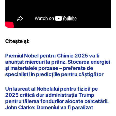
Citește și:
Premiul Nobel pentru Chimie 2025 va fi
anunțat miercuri la prânz. Stocarea energiei
și materialele poroase – preferate de
specialiști în predicțiile pentru câștigător
Un laureat al Nobelului pentru fizică pe
2025 critică dur administrația Trump
pentru tăierea fondurilor alocate cercetării.
John Clarke: Domeniul va fi paralizat