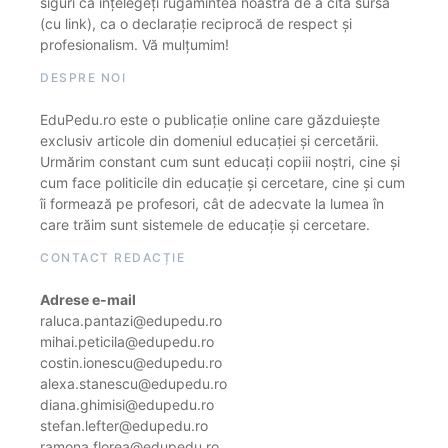
siguri că înțelegeți rugămintea noastră de a cita sursa
(cu link), ca o declarație reciprocă de respect și
profesionalism. Vă mulțumim!
DESPRE NOI
EduPedu.ro este o publicație online care găzduiește
exclusiv articole din domeniul educației și cercetării.
Urmărim constant cum sunt educați copiii noștri, cine și
cum face politicile din educație și cercetare, cine și cum
îi formează pe profesori, cât de adecvate la lumea în
care trăim sunt sistemele de educație și cercetare.
CONTACT REDACȚIE
Adrese e-mail
raluca.pantazi@edupedu.ro
mihai.peticila@edupedu.ro
costin.ionescu@edupedu.ro
alexa.stanescu@edupedu.ro
diana.ghimisi@edupedu.ro
stefan.lefter@edupedu.ro
ramona.florea@edupedu.ro