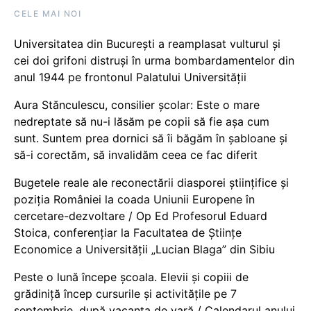
CELE MAI NOI
Universitatea din București a reamplasat vulturul și
cei doi grifoni distruși în urma bombardamentelor din
anul 1944 pe frontonul Palatului Universității
Aura Stănculescu, consilier școlar: Este o mare
nedreptate să nu-i lăsăm pe copii să fie așa cum
sunt. Suntem prea dornici să îi băgăm în șabloane și
să-i corectăm, să invalidăm ceea ce fac diferit
Bugetele reale ale reconectării diasporei științifice și
poziția României la coada Uniunii Europene în
cercetare-dezvoltare / Op Ed Profesorul Eduard
Stoica, conferențiar la Facultatea de Științe
Economice a Universității „Lucian Blaga” din Sibiu
Peste o lună începe școala. Elevii și copiii de
grădiniță încep cursurile și activitățile pe 7
septembrie, după vacanța de vară / Calendarul anului