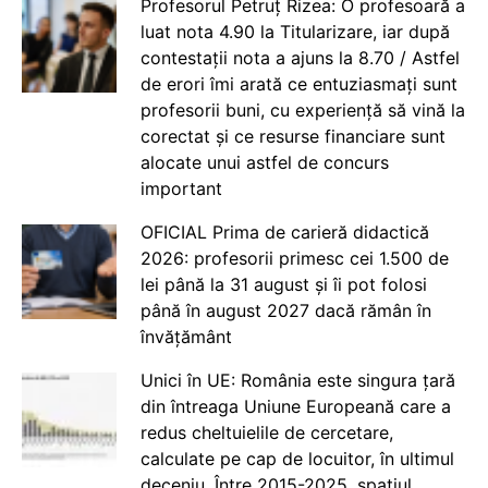
Profesorul Petruț Rizea: O profesoară a
luat nota 4.90 la Titularizare, iar după
contestații nota a ajuns la 8.70 / Astfel
de erori îmi arată ce entuziasmați sunt
profesorii buni, cu experiență să vină la
corectat și ce resurse financiare sunt
alocate unui astfel de concurs
important
OFICIAL Prima de carieră didactică
2026: profesorii primesc cei 1.500 de
lei până la 31 august și îi pot folosi
până în august 2027 dacă rămân în
învățământ
Unici în UE: România este singura țară
din întreaga Uniune Europeană care a
redus cheltuielile de cercetare,
calculate pe cap de locuitor, în ultimul
deceniu. Între 2015-2025, spațiul