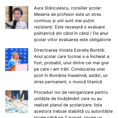
Aura Stănculescu, consilier școlar:
Meseria de profesor este un stres
continuu și unii sunt mai puțini
rezistenți. Este necesară o evaluare
psihiatrică din când în când / De anul
școlar viitor evaluarea este obligatorie
Directoarea Violeta Estrella Bontilă:
Anul școlar care tocmai s-a încheiat a
fost, probabil, unul dintre cei mai grei
pe care i-am trăit. Conducerea unei
școli în România înseamnă, astăzi, un
stres permanent, o muncă titanică
Proceduri noi de reorganizare pentru
unitățile de învățământ care nu au
realizat planul de școlarizare: lista
acestora trebuie stabilită cu autoritățile
locale până pe 7 august, spune un