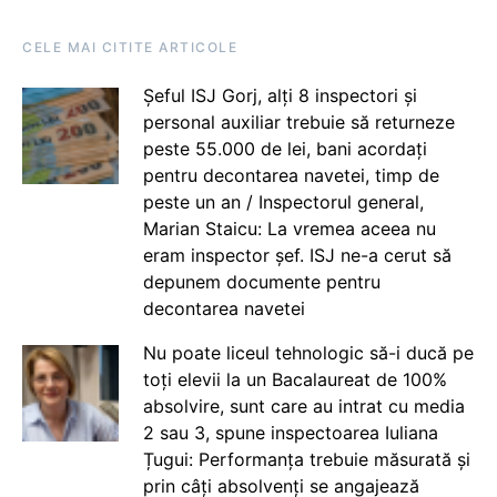
CELE MAI CITITE ARTICOLE
Șeful ISJ Gorj, alți 8 inspectori și
personal auxiliar trebuie să returneze
peste 55.000 de lei, bani acordați
pentru decontarea navetei, timp de
peste un an / Inspectorul general,
Marian Staicu: La vremea aceea nu
eram inspector șef. ISJ ne-a cerut să
depunem documente pentru
decontarea navetei
Nu poate liceul tehnologic să-i ducă pe
toți elevii la un Bacalaureat de 100%
absolvire, sunt care au intrat cu media
2 sau 3, spune inspectoarea Iuliana
Țugui: Performanța trebuie măsurată și
prin câți absolvenți se angajează