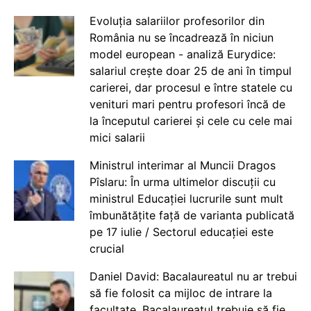
Evoluția salariilor profesorilor din
România nu se încadrează în niciun
model european - analiză Eurydice:
salariul crește doar 25 de ani în timpul
carierei, dar procesul e între statele cu
venituri mari pentru profesori încă de
la începutul carierei și cele cu cele mai
mici salarii
Ministrul interimar al Muncii Dragos
Pîslaru: În urma ultimelor discuții cu
ministrul Educației lucrurile sunt mult
îmbunătățite față de varianta publicată
pe 17 iulie / Sectorul educației este
crucial
Daniel David: Bacalaureatul nu ar trebui
să fie folosit ca mijloc de intrare la
facultate. Bacalaureatul trebuie să fie