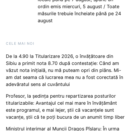
ordin emis miercuri, 5 august / Toate
măsurile trebuie încheiate până pe 24
august
CELE MAI NOI
De la 4.90 la Titularizare 2026, o învățătoare din
Sibiu a primit nota 8.70 după contestație: Când am
văzut nota inițială, nu mă puteam opri din plâns. Mi-
am dat seama că lucrarea mea nu a fost corectată în
adevăratul sens al cuvântului
Profesor, la ședința pentru repartizarea posturilor
titularizabile: Avantajul cel mai mare în învățământ
este programul, e mai lejer, știi că vacanțele sunt
vacanţe, știi că te poți bucura de un anumit timp liber
Ministrul interimar al Muncii Dragos Pîslaru: În urma