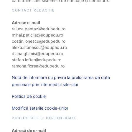
care trăim sunt sistemele de educație și cercetare.
CONTACT REDACȚIE
Adrese e-mail
raluca.pantazi@edupedu.ro
mihai.peticila@edupedu.ro
costin.ionescu@edupedu.ro
alexa.stanescu@edupedu.ro
diana.ghimisi@edupedu.ro
stefan.lefter@edupedu.ro
ramona.florea@edupedu.ro
Notă de informare cu privire la prelucrarea de date
personale prin intermediul site-ului
Politica de cookie
Modifică setarile cookie-urilor
PUBLICITATE ȘI PARTENERIATE
Adresă de e-mail