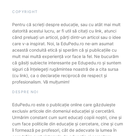
COPYRIGHT
Pentru că scrieți despre educație, sau cu atât mai mult
datorită acestui lucru, ar fi util să citați cu link, atunci
când preluați un articol, părți dintr-un articol sau o idee
care v-a inspirat. Noi, la EduPedu.ro ne-am asumat
această conduită etică și sperăm că și publicațiile cu
mult mai multă experiență vor face la fel. Ne bucurăm
că găsiți subiecte interesante pe Edupedu.ro și suntem
siguri că înțelegeți rugămintea noastră de a cita sursa
(cu link), ca o declarație reciprocă de respect și
profesionalism. Vă mulțumim!
DESPRE NOI
EduPedu.ro este o publicație online care găzduiește
exclusiv articole din domeniul educației și cercetării.
Urmărim constant cum sunt educați copiii noștri, cine și
cum face politicile din educație și cercetare, cine și cum
îi formează pe profesori, cât de adecvate la lumea în