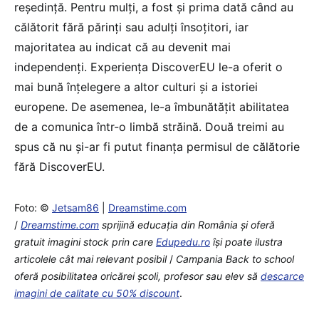
reședință. Pentru mulți, a fost și prima dată când au
călătorit fără părinți sau adulți însoțitori, iar
majoritatea au indicat că au devenit mai
independenți. Experiența DiscoverEU le-a oferit o
mai bună înțelegere a altor culturi și a istoriei
europene. De asemenea, le-a îmbunătățit abilitatea
de a comunica într-o limbă străină. Două treimi au
spus că nu și-ar fi putut finanța permisul de călătorie
fără DiscoverEU.
Foto: ©
Jetsam86
|
Dreamstime.com
/
Dreamstime.com
sprijină educaţia din România şi oferă
gratuit imagini stock prin care
Edupedu.ro
îşi poate ilustra
articolele cât mai relevant posibil
/
Campania Back to school
oferă posibilitatea oricărei școli, profesor sau elev să
descarce
imagini de calitate cu 50% discount
.