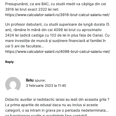
Presupunând, ca are BAC, cu studii medii va câștiga din cei
3916 lei brut exact 2322 lei net:
https://www.calculator-salarii.ro/3916-brut-calcul-salariu-net/
Un profesor debutant, cu studii superioare de lungă durata (5
ani), rămâne în mână din cei 4098 lei brut cu aproximativ
2424 lei (adică castiga cu 102 de lei in plus fața de Oana). Cu
mare investiție de muncă și susținere financiară al familiei în
cei 5 ani de facultate…
https://www.calculator-salarii.ro/4098-brut-calcul-salariu-net/
Reply
liviu
spune:
3 februarie 2023 la 11:40
Didactic auxiliar si nedidactic iarasi au iesit din aceasta grila ?
La prima aparitie de edusal daca nu au inclus si aceste
categorii, o sa intram in grava pe o perioada nedeterminata…
sa functioneze scolile si gradinitele fara contabili,