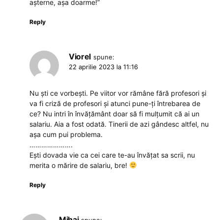
așterne, așa doarme!”
Reply
Viorel
spune:
22 aprilie 2023 la 11:16
Nu ști ce vorbești. Pe viitor vor rămâne fără profesori și
va fi criză de profesori și atunci pune-ți întrebarea de
ce? Nu intri în învățământ doar să fi mulțumit că ai un
salariu. Aia a fost odată. Tinerii de azi gândesc altfel, nu
așa cum pui problema.
………………….
Ești dovada vie ca cei care te-au învățat sa scrii, nu
merita o mărire de salariu, bre!
Reply
Mihai
spune: