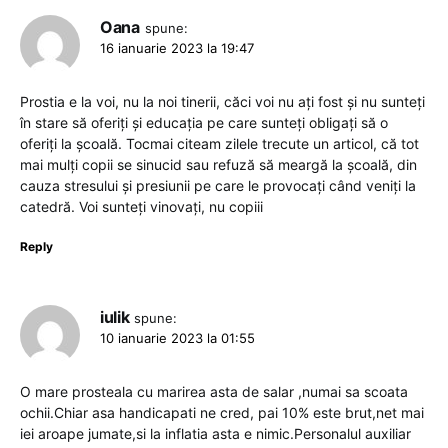
Oana
spune:
16 ianuarie 2023 la 19:47
Prostia e la voi, nu la noi tinerii, căci voi nu ați fost și nu sunteți
în stare să oferiți și educația pe care sunteți obligați să o
oferiți la școală. Tocmai citeam zilele trecute un articol, că tot
mai mulți copii se sinucid sau refuză să meargă la școală, din
cauza stresului și presiunii pe care le provocați când veniți la
catedră. Voi sunteți vinovați, nu copiii
Reply
iulik
spune:
10 ianuarie 2023 la 01:55
O mare prosteala cu marirea asta de salar ,numai sa scoata
ochii.Chiar asa handicapati ne cred, pai 10% este brut,net mai
iei aroape jumate,si la inflatia asta e nimic.Personalul auxiliar