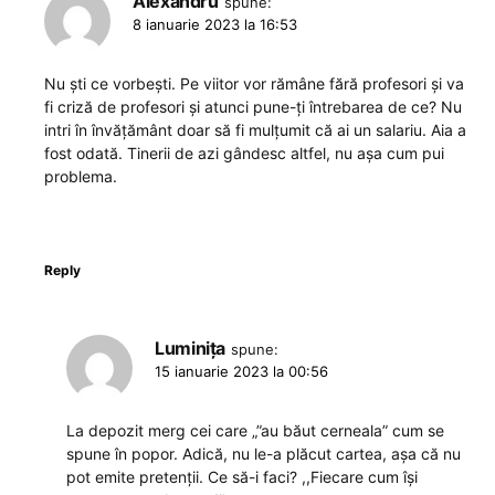
Alexandru
spune:
8 ianuarie 2023 la 16:53
Nu ști ce vorbești. Pe viitor vor rămâne fără profesori și va
fi criză de profesori și atunci pune-ți întrebarea de ce? Nu
intri în învățământ doar să fi mulțumit că ai un salariu. Aia a
fost odată. Tinerii de azi gândesc altfel, nu așa cum pui
problema.
Reply
Luminița
spune:
15 ianuarie 2023 la 00:56
La depozit merg cei care „”au băut cerneala” cum se
spune în popor. Adică, nu le-a plăcut cartea, așa că nu
pot emite pretenții. Ce să-i faci? ,,Fiecare cum își