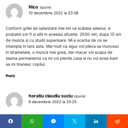
Nico
spune:
10 decembrie 2022 la 23:38
Conform grilei de salarizare mie imi va scădea salariul, si
probabil vor fi si altii in aceeasi situatie. 2500 net, dupa 15 ani
de munca si cu studii superioare. Mi e scarba de ce se
intampla in tara asta. Mai mult ca sigur voi pleca sa muncesc
in strainatate, o munca mai grea, dar macar voi scapa de
teama permanenta ca mi voi pierde casa si nu voi avea bani
sa mi hranesc copilul.
Reply
horatiu claudiu suciu
spune:
9 decembrie 2022 la 20:25
Ce ma deranjeaza nu e faptul ca la cei nedidactici e salariul
mic pentru ca atata iti da statul chiar daca te ai tavali pe jos