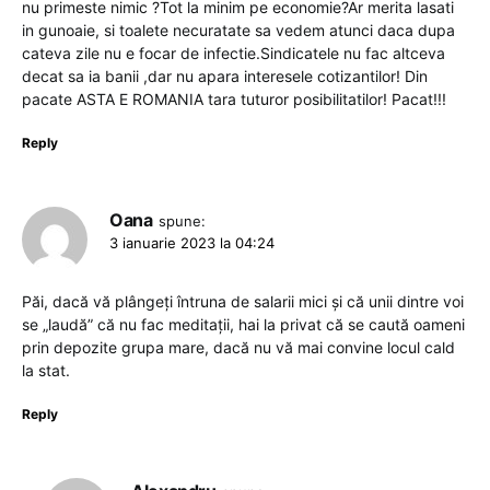
nu primeste nimic ?Tot la minim pe economie?Ar merita lasati
in gunoaie, si toalete necuratate sa vedem atunci daca dupa
cateva zile nu e focar de infectie.Sindicatele nu fac altceva
decat sa ia banii ,dar nu apara interesele cotizantilor! Din
pacate ASTA E ROMANIA tara tuturor posibilitatilor! Pacat!!!
Reply
Oana
spune:
3 ianuarie 2023 la 04:24
Păi, dacă vă plângeți întruna de salarii mici și că unii dintre voi
se „laudă” că nu fac meditații, hai la privat că se caută oameni
prin depozite grupa mare, dacă nu vă mai convine locul cald
la stat.
Reply