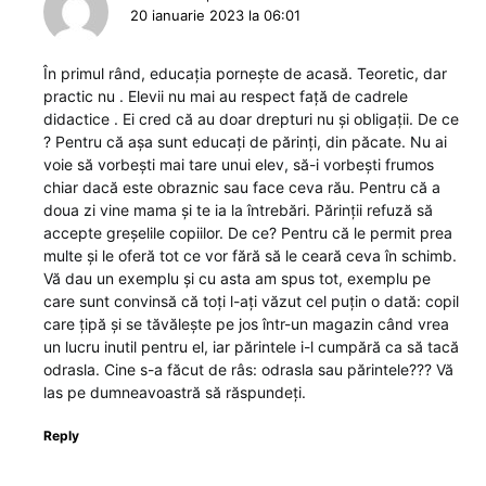
20 ianuarie 2023 la 06:01
În primul rând, educația pornește de acasă. Teoretic, dar
practic nu . Elevii nu mai au respect față de cadrele
didactice . Ei cred că au doar drepturi nu și obligații. De ce
? Pentru că așa sunt educați de părinți, din păcate. Nu ai
voie să vorbești mai tare unui elev, să-i vorbești frumos
chiar dacă este obraznic sau face ceva rău. Pentru că a
doua zi vine mama și te ia la întrebări. Părinții refuză să
accepte greșelile copiilor. De ce? Pentru că le permit prea
multe și le oferă tot ce vor fără să le ceară ceva în schimb.
Vă dau un exemplu și cu asta am spus tot, exemplu pe
care sunt convinsă că toți l-ați văzut cel puțin o dată: copil
care țipă și se tăvălește pe jos într-un magazin când vrea
un lucru inutil pentru el, iar părintele i-l cumpără ca să tacă
odrasla. Cine s-a făcut de râs: odrasla sau părintele??? Vă
las pe dumneavoastră să răspundeți.
Reply