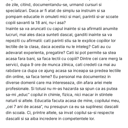
de zile, citind, documentandu-se, urmand cursuri si
specializari. Daca ar fi atat de simplu sa instruim si sa
pompam educatie in omuleti mici si mari, parintii si-ar scoate
copiii savanti la 18 ani, nu-i asa?
Inainte sa va aruncati cu capul inainte si sa afirmatii anumite
lucruri, mai ales daca sunteti dascal, ganditi inainte sa va
repeziti cu afirmatii: cati parinti stiu sa le explice copiilor lor
lectiile de la clasa, daca acestia nu le inteleg? Cati au cu
adevarat experienta, pregatire? Cati isi pot permite sa stea
acasa fara bani, sa faca lectii cu copiii? Dintre cei care merg la
servici, dupa 9 ore de munca zilnica, cati credeti ca mai au
rabdare ca dupa ce ajung acasa sa inceapa sa predea lectiile
din online, sa faca teme? Eu personal ma documentez in
diverse domenii care ma intereseaza, din afara ariei mele
profesionale. Si totusi nu m-as hazarda sa spun ca as putea
sa-mi „educ” copilul in chimie, fizica, nici macar in stintele
naturii si altele. Educatia facuta acasa de mine, copilului meu,
„cei 7 ani de acasa”, nu presupun ca eu sa suplinesc dascalii
din scoala. Ci, printre altele, sa invat copilul sa-si respecte
dascalii si sa aiba incredere in competentele lor.