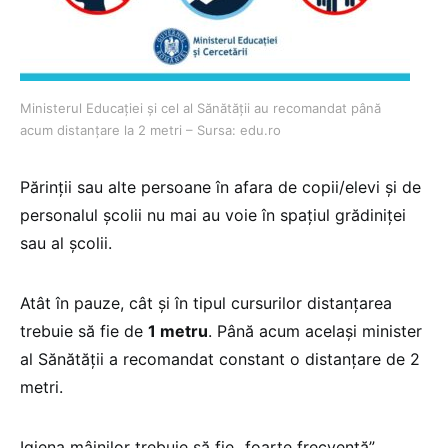
Ministerul Educației și cel al Sănătății au recomandat până
acum distanțare la 2 metri – Sursa: edu.ro
Părinții sau alte persoane în afara de copii/elevi și de
personalul școlii nu mai au voie în spațiul grădiniței
sau al școlii.
Atât în pauze, cât și în tipul cursurilor distanțarea
trebuie să fie de
1 metru
. Până acum același minister
al Sănătății a recomandat constant o distanțare de 2
metri.
Igiena mâinilor trebuie să fie „foarte frecventă”.