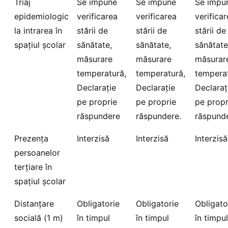
Triaj
Se impune
Se impune
Se impu
epidemiologic
verificarea
verificarea
verifica
la intrarea în
stării de
stării de
stării de
spațiul școlar
sănătate,
sănătate,
sănătate
măsurare
măsurare
măsurar
temperatură,
temperatură,
temperat
Declarație
Declarație
Declaraț
pe proprie
pe proprie
pe propr
răspundere
răspundere.
răspunde
Prezența
Interzisă
Interzisă
Interzisă
persoanelor
terțiare în
spațiul școlar
Distanțare
Obligatorie
Obligatorie
Obligato
socială (1 m)
în timpul
în timpul
în timpul