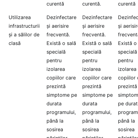
curentă
curentă.
curentă
Utilizarea
Dezinfectare
Dezinfectare
Dezinfec
infrastructurii
și aerisire
și aerisire
și aerisi
și a sălilor de
frecventă.
frecventă.
frecvent
clasă
Există o sală
Există o sală
Există o
specială
specială
specială
pentru
pentru
pentru
izolarea
izolarea
izolarea
copiilor care
copiilor care
copiilor
prezintă
prezintă
prezintă
simptome pe
simptome pe
simpto
durata
durata
pe durat
programului,
programului,
programu
până la
până la
până la
sosirea
sosirea
sosirea
părinților
părinților.
părințilo