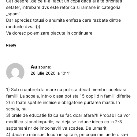
Cat despre „de ce ti-ai facut un copil daca ai alte prioritati
setate”, intrebare dvs este retorica si ramane in categoria
„spam”.
Dar apreciez totusi o anumita emfaza care razbate dintre
randurile dvs. :)))
Va doresc polemizare placuta in continuare.
Reply
Aa
spune:
28 iulie 2020 la 10:41
1) Sub o umbrela la mare nu pot sta decat membrii aceleiasi
familii. La scoala, intr-o clasa pot sta 15 copii din familii diferite
2) in toate spatiile inchise e obligatorie purtarea mastii. In
scoala, nu.
3) orele de educatie fizica se fac doar afara?!! Probabil ca vor
modifica si anotimpurile, ca deja se induce ideea ca in 2-3
saptamani nr de imbolnaviri va scadea. De urmarit!
4) daca nu mai sunt locuri in spitale, pe copiii mei unde o sa-i