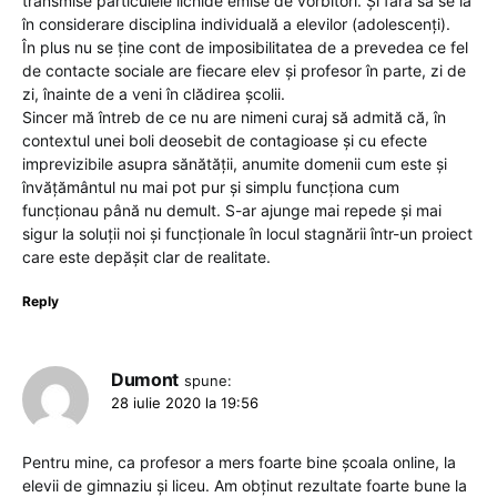
transmise particulele lichide emise de vorbitori. Și fără să se ia
în considerare disciplina individuală a elevilor (adolescenți).
În plus nu se ține cont de imposibilitatea de a prevedea ce fel
de contacte sociale are fiecare elev și profesor în parte, zi de
zi, înainte de a veni în clădirea școlii.
Sincer mă întreb de ce nu are nimeni curaj să admită că, în
contextul unei boli deosebit de contagioase și cu efecte
imprevizibile asupra sănătății, anumite domenii cum este și
învățământul nu mai pot pur și simplu funcționa cum
funcționau până nu demult. S-ar ajunge mai repede și mai
sigur la soluții noi și funcționale în locul stagnării într-un proiect
care este depășit clar de realitate.
Reply
Dumont
spune:
28 iulie 2020 la 19:56
Pentru mine, ca profesor a mers foarte bine școala online, la
elevii de gimnaziu și liceu. Am obținut rezultate foarte bune la