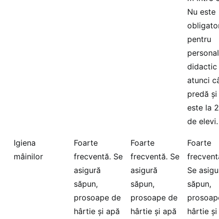
Nu este
obligato
pentru
personal
didactic
atunci c
predă și
este la 
de elevi.
Igiena
Foarte
Foarte
Foarte
mâinilor
frecventă. Se
frecventă. Se
frecvent
asigură
asigură
Se asigu
săpun,
săpun,
săpun,
prosoape de
prosoape de
prosoap
hârtie și apă
hârtie și apă
hârtie ș