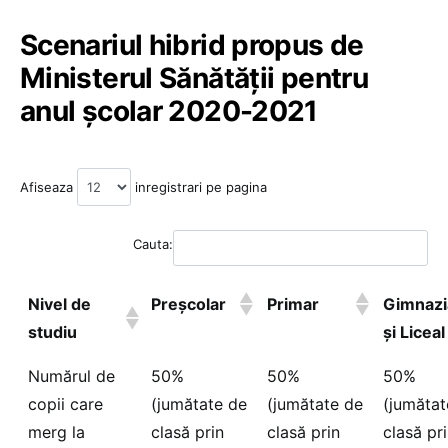
Scenariul hibrid propus de
Ministerul Sănătății pentru
anul școlar 2020-2021
Afiseaza
inregistrari pe pagina
Cauta:
Nivel de
Preșcolar
Primar
Gimnazi
studiu
și Liceal
Numărul de
50%
50%
50%
copii care
(jumătate de
(jumătate de
(jumătat
merg la
clasă prin
clasă prin
clasă pr