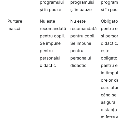
programului
programului
program
și în pauze
și în pauze
și în pa
Purtare
Nu este
Nu este
Obligato
mască
recomandată
recomandată
pentru e
pentru copii.
pentru copii.
și perso
Se impune
Se impune
didactic
pentru
pentru
este
personalul
personalul
obligato
didactic
didactic
pentru e
în timpul
orelor d
curs atu
când se
asigură
distanța
m între e