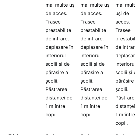
mai multe uși
mai multe uși
mai mul
de acces.
de acces.
uși de
Trasee
Trasee
acces.
prestabilite
prestabilite
Trasee
de intrare,
de intrare,
prestabil
deplasare în
deplasare în
de intrar
interiorul
interiorul
deplasar
scolii și de
scolii și de
interioru
părăsire a
părăsire a
scolii și
școlii.
școlii.
părăsire
Păstrarea
Păstrarea
școlii.
distanței de
distanței de
Păstrare
1 m între
1 m între
distanțe
copii.
copii.
1 m între
copii.