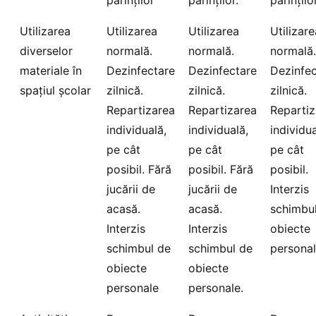
Utilizarea
Utilizarea
Utilizarea
Utilizare
diverselor
normală.
normală.
normală.
materiale în
Dezinfectare
Dezinfectare
Dezinfec
spațiul școlar
zilnică.
zilnică.
zilnică.
Repartizarea
Repartizarea
Repartiz
individuală,
individuală,
individua
pe cât
pe cât
pe cât
posibil. Fără
posibil. Fără
posibil.
jucării de
jucării de
Interzis
acasă.
acasă.
schimbu
Interzis
Interzis
obiecte
schimbul de
schimbul de
personal
obiecte
obiecte
personale
personale.