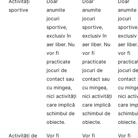
Activități
Doar
Doar
Doar
sportive
anumite
anumite
anumite
jocuri
jocuri
jocuri
sportive,
sportive,
sportive
exclusiv în
exclusiv în
exclusiv 
aer liber. Nu
aer liber. Nu
aer liber
vor fi
vor fi
vor fi
practicate
practicate
practica
jocuri de
jocuri de
jocuri d
contact sau
contact sau
contact 
cu mingea,
cu mingea,
cu ming
nici activități
nici activități
nici activ
care implică
care implică
care imp
schimbul de
schimbul de
schimbu
obiecte.
obiecte.
obiecte.
Activități de
Vor fi
Vor fi
Vor fi