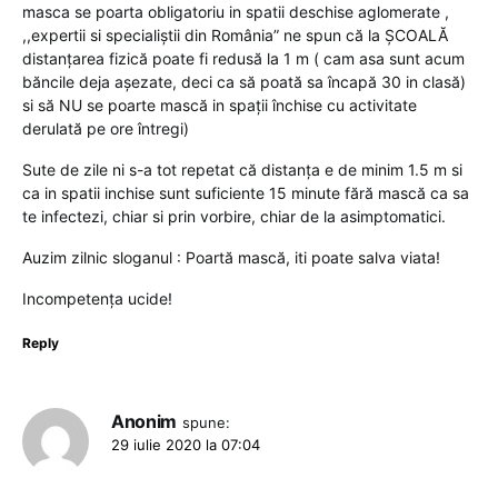
masca se poarta obligatoriu in spatii deschise aglomerate ,
,,expertii si specialiștii din România” ne spun că la ȘCOALĂ
distanțarea fizică poate fi redusă la 1 m ( cam asa sunt acum
băncile deja așezate, deci ca să poată sa încapă 30 in clasă)
si să NU se poarte mască in spații închise cu activitate
derulată pe ore întregi)
Sute de zile ni s-a tot repetat că distanța e de minim 1.5 m si
ca in spatii inchise sunt suficiente 15 minute fără mască ca sa
te infectezi, chiar si prin vorbire, chiar de la asimptomatici.
Auzim zilnic sloganul : Poartă mască, iti poate salva viata!
Incompetența ucide!
Reply
Anonim
spune:
29 iulie 2020 la 07:04