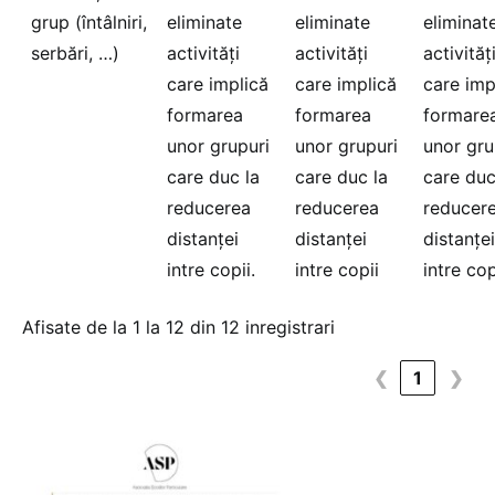
grup (întâlniri,
eliminate
eliminate
eliminat
serbări, …)
activități
activități
activităț
care implică
care implică
care imp
formarea
formarea
formare
unor grupuri
unor grupuri
unor gru
care duc la
care duc la
care duc
reducerea
reducerea
reducer
distanței
distanței
distanței
intre copii.
intre copii
intre cop
Afisate de la 1 la 12 din 12 inregistrari
❮
1
❯