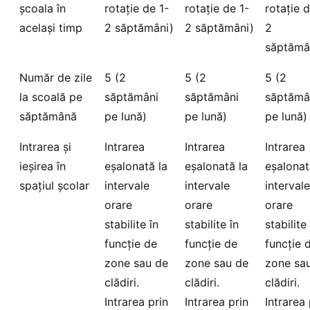
școala în
rotație de 1-
rotație de 1-
rotație d
același timp
2 săptămâni)
2 săptămâni)
2
săptămâ
Număr de zile
5 (2
5 (2
5 (2
la scoală pe
săptămâni
săptămâni
săptămâ
săptămână
pe lună)
pe lună)
pe lună)
Intrarea și
Intrarea
Intrarea
Intrarea
ieșirea în
eșalonată la
eșalonată la
eșalonat
spațiul școlar
intervale
intervale
intervale
orare
orare
orare
stabilite în
stabilite în
stabilite 
funcție de
funcție de
funcție 
zone sau de
zone sau de
zone sa
clădiri.
clădiri.
clădiri.
Intrarea prin
Intrarea prin
Intrarea 