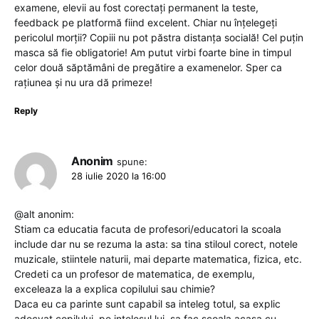
examene, elevii au fost corectați permanent la teste,
feedback pe platformă fiind excelent. Chiar nu înțelegeți
pericolul morții? Copiii nu pot păstra distanța socială! Cel puțin
masca să fie obligatorie! Am putut virbi foarte bine in timpul
celor două săptămâni de pregătire a examenelor. Sper ca
rațiunea și nu ura dă primeze!
Reply
Anonim
spune:
28 iulie 2020 la 16:00
@alt anonim:
Stiam ca educatia facuta de profesori/educatori la scoala
include dar nu se rezuma la asta: sa tina stiloul corect, notele
muzicale, stiintele naturii, mai departe matematica, fizica, etc.
Credeti ca un profesor de matematica, de exemplu,
exceleaza la a explica copilului sau chimie?
Daca eu ca parinte sunt capabil sa inteleg totul, sa explic
adecvat copilului, pe intelesul lui, sa fac scoala acasa cu