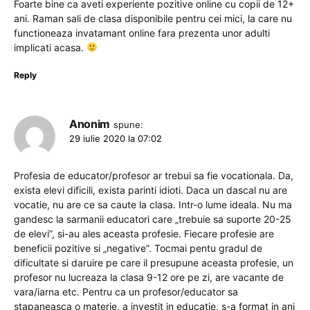
Foarte bine ca aveti experiente pozitive online cu copii de 12+
ani. Raman sali de clasa disponibile pentru cei mici, la care nu
functioneaza invatamant online fara prezenta unor adulti
implicati acasa.
Reply
Anonim
spune:
29 iulie 2020 la 07:02
Profesia de educator/profesor ar trebui sa fie vocationala. Da,
exista elevi dificili, exista parinti idioti. Daca un dascal nu are
vocatie, nu are ce sa caute la clasa. Intr-o lume ideala. Nu ma
gandesc la sarmanii educatori care „trebuie sa suporte 20-25
de elevi”, si-au ales aceasta profesie. Fiecare profesie are
beneficii pozitive si „negative”. Tocmai pentu gradul de
dificultate si daruire pe care il presupune aceasta profesie, un
profesor nu lucreaza la clasa 9-12 ore pe zi, are vacante de
vara/iarna etc. Pentru ca un profesor/educator sa
stapaneasca o materie, a investit in educatie, s-a format in ani