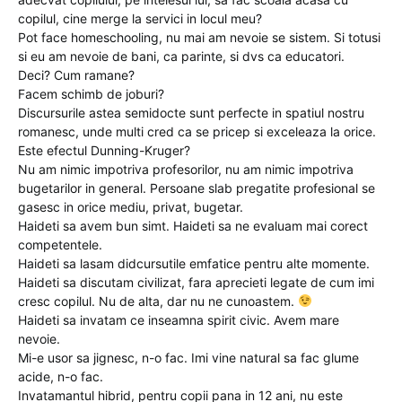
copilul, cine merge la servici in locul meu?
Pot face homeschooling, nu mai am nevoie se sistem. Si totusi
si eu am nevoie de bani, ca parinte, si dvs ca educatori.
Deci? Cum ramane?
Facem schimb de joburi?
Discursurile astea semidocte sunt perfecte in spatiul nostru
romanesc, unde multi cred ca se pricep si exceleaza la orice.
Este efectul Dunning-Kruger?
Nu am nimic impotriva profesorilor, nu am nimic impotriva
bugetarilor in general. Persoane slab pregatite profesional se
gasesc in orice mediu, privat, bugetar.
Haideti sa avem bun simt. Haideti sa ne evaluam mai corect
competentele.
Haideti sa lasam didcursutile emfatice pentru alte momente.
Haideti sa discutam civilizat, fara aprecieti legate de cum imi
cresc copilul. Nu de alta, dar nu ne cunoastem.
Haideti sa invatam ce inseamna spirit civic. Avem mare
nevoie.
Mi-e usor sa jignesc, n-o fac. Imi vine natural sa fac glume
acide, n-o fac.
Invatamantul hibrid, pentru copii pana in 12 ani, nu este