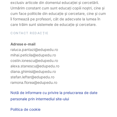
exclusiv articole din domeniul educației și cercetării.
Urmărim constant cum sunt educați copiii noștri, cine și
cum face politicile din educație și cercetare, cine și cum
îi formează pe profesori, cât de adecvate la lumea în
care trăim sunt sistemele de educație și cercetare.
CONTACT REDACȚIE
Adrese e-mail
raluca.pantazi@edupedu.ro
mihai.peticila@edupedu.ro
costin.ionescu@edupedu.ro
alexa.stanescu@edupedu.ro
diana.ghimisi@edupedu.ro
stefan.lefter@edupedu.ro
ramona.florea@edupedu.ro
Notă de informare cu privire la prelucrarea de date
personale prin intermediul site-ului
Politica de cookie