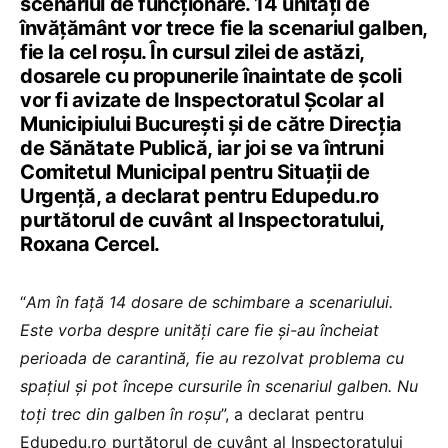
scenariul de funcționare. 14 unități de
învățământ vor trece fie la scenariul galben,
fie la cel roșu. În cursul zilei de astăzi,
dosarele cu propunerile înaintate de școli
vor fi avizate de Inspectoratul Școlar al
Municipiului București și de către Direcția
de Sănătate Publică, iar joi se va întruni
Comitetul Municipal pentru Situații de
Urgență, a declarat pentru Edupedu.ro
purtătorul de cuvânt al Inspectoratului,
Roxana Cercel.
“
Am în față 14 dosare de schimbare a scenariului.
Este vorba despre unități care fie și-au încheiat
perioada de carantină, fie au rezolvat problema cu
spațiul și pot începe cursurile în scenariul galben. Nu
toți trec din galben în roșu
”, a declarat pentru
Edupedu.ro purtătorul de cuvânt al Inspectoratului