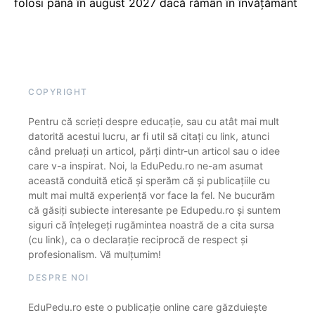
folosi până în august 2027 dacă rămân în învățământ
COPYRIGHT
Pentru că scrieți despre educație, sau cu atât mai mult
datorită acestui lucru, ar fi util să citați cu link, atunci
când preluați un articol, părți dintr-un articol sau o idee
care v-a inspirat. Noi, la EduPedu.ro ne-am asumat
această conduită etică și sperăm că și publicațiile cu
mult mai multă experiență vor face la fel. Ne bucurăm
că găsiți subiecte interesante pe Edupedu.ro și suntem
siguri că înțelegeți rugămintea noastră de a cita sursa
(cu link), ca o declarație reciprocă de respect și
profesionalism. Vă mulțumim!
DESPRE NOI
EduPedu.ro este o publicație online care găzduiește