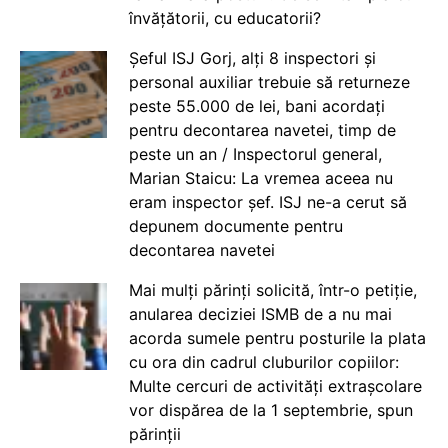
învățătorii, cu educatorii?
Șeful ISJ Gorj, alți 8 inspectori și
personal auxiliar trebuie să returneze
peste 55.000 de lei, bani acordați
pentru decontarea navetei, timp de
peste un an / Inspectorul general,
Marian Staicu: La vremea aceea nu
eram inspector șef. ISJ ne-a cerut să
depunem documente pentru
decontarea navetei
Mai mulți părinți solicită, într-o petiție,
anularea deciziei ISMB de a nu mai
acorda sumele pentru posturile la plata
cu ora din cadrul cluburilor copiilor:
Multe cercuri de activități extrașcolare
vor dispărea de la 1 septembrie, spun
părinții