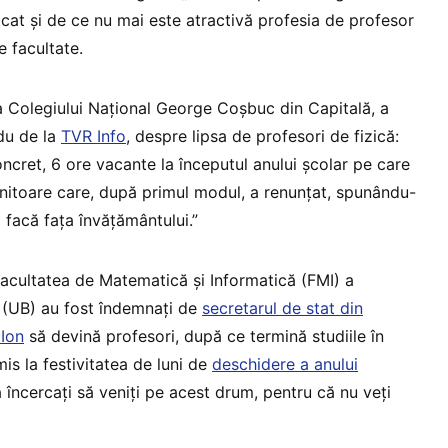
icat și de ce nu mai este atractivă profesia de profesor
e facultate.
a Colegiului Național George Coșbuc din Capitală, a
Edu de la
TVR Info
, despre lipsa de profesori de fizică:
cret, 6 ore vacante la începutul anului școlar pe care
initoare care, după primul modul, a renunțat, spunându-
 facă fața învățământului.”
 Facultatea de Matematică și Informatică (FMI) a
i (UB) au fost îndemnați de
secretarul de stat din
 Ion
să devină profesori, după ce termină studiile în
mis la festivitatea de luni de
deschidere a anului
 încercați să veniți pe acest drum, pentru că nu veți