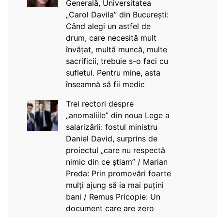
Generală, Universitatea
„Carol Davila” din București:
Când alegi un astfel de
drum, care necesită mult
învățat, multă muncă, multe
sacrificii, trebuie s-o faci cu
sufletul. Pentru mine, asta
înseamnă să fii medic
Trei rectori despre
„anomaliile” din noua Lege a
salarizării: fostul ministru
Daniel David, surprins de
proiectul „care nu respectă
nimic din ce știam” / Marian
Preda: Prin promovări foarte
mulți ajung să ia mai puțini
bani / Remus Pricopie: Un
document care are zero