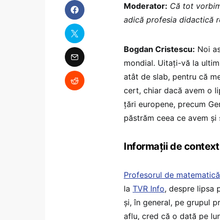
Moderator:
Că tot vorbim 
adică profesia didactică r
Bogdan Cristescu:
Noi as
mondial. Uitați-vă la ulti
atât de slab, pentru că me
cert, chiar dacă avem o lip
țări europene, precum Ger
păstrăm ceea ce avem și 
Informații de context
Profesorul de matematică
la
TVR Info
, despre lipsa
și, în general, pe grupul 
aflu, cred că o dată pe lu