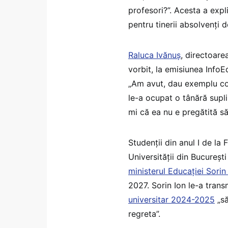
profesori?”. Acesta a expl
pentru tinerii absolvenți d
Raluca Ivănuș
, directoare
vorbit, la emisiunea Info
„Am avut, dau exemplu con
le-a ocupat o tânără supl
mi că ea nu e pregătită să
Studenții din anul I de la
Universității din Bucureșt
ministerul Educației Sorin
2027. Sorin Ion le-a trans
universitar 2024-2025
„să
regreta”.