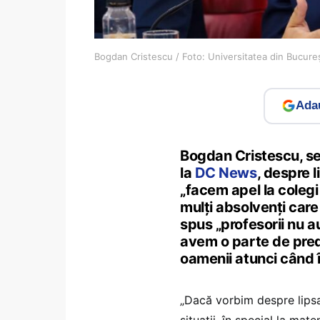
Bogdan Cristescu / Foto: Universitatea din Bucur
Adau
Bogdan Cristescu, sec
la
DC News
, despre l
„facem apel la coleg
mulți absolvenți care
spus „profesorii nu a
avem o parte de predic
oamenii atunci când î
„Dacă vorbim despre lipsa
situații, în special la mat