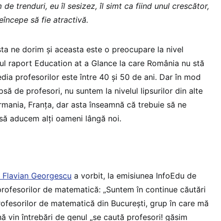
de trenduri, eu îl sesizez, îl simt ca fiind unul crescător,
eîncepe să fie atractivă.
ta ne dorim și aceasta este o preocupare la nivel
mul raport Education at a Glance la care România nu stă
dia profesorilor este între 40 și 50 de ani. Dar în mod
să de profesori, nu suntem la nivelul lipsurilor din alte
mania, Franța, dar asta înseamnă că trebuie să ne
să aducem alți oameni lângă noi.
 Flavian Georgescu
a vorbit, la emisiunea InfoEdu de
 profesorilor de matematică: „Suntem în continue căutări
profesorilor de matematică din București, grup în care mă
nă vin întrebări de genul „se caută profesori! găsim