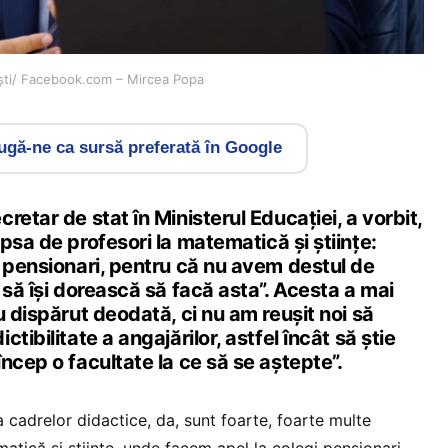
ești/ Facebook.com – Mircea Popa
gă-ne ca sursă preferată în Google
retar de stat în Ministerul Educației, a vorbit,
ipsa de profesori la matematică și științe:
i pensionari, pentru că nu avem destul de
 să își dorească să facă asta”. Acesta a mai
u dispărut deodată, ci nu am reușit noi să
tibilitate a angajărilor, astfel încât să știe
ncep o facultate la ce să se aștepte”.
 cadrelor didactice, da, sunt foarte, foarte multe
ematică și științe, unde facem apel la colegi pensionari,