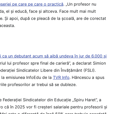
meseriei pe care pe care o practică
. „Un profesor nu
da, el și educă, face și altceva. Face mult mai mult
e. Și apoi, după ce pleacă de la școală, are de corectat
 aceasta.
fi ca un debutant acum să aibă undeva în jur de 6.000 și
riul lui profesor spre final de carieră”, a declarat Simion
erației Sindicatelor Libere din Învățământ (FSLI).
e la emisiunea InfoEdu de la
TVR Info
. Hăncescu a spus
ariile profesorilor ar trebui să se dubleze.
e Federației Sindicatelor din Educație „Spiru Haret”, a
 că în 2025 vor fi creșteri salariale pentru profesorii și
 „Mai este o diferență de încă 50% care trebuie acordată.