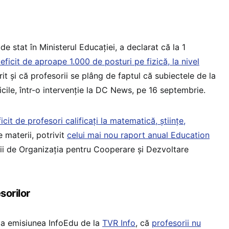
de stat în Ministerul Educației, a declarat că la 1
eficit de aproape 1.000 de posturi pe fizică, la nivel
rit și că profesorii se plâng de faptul că subiectele de la
ficile, într-o intervenție la DC News, pe 16 septembrie.
icit de profesori calificați la matematică, științe,
e materii, potrivit
celui mai nou raport anual Education
ății de Organizația pentru Cooperare și Dezvoltare
sorilor
 la emisiunea InfoEdu de la
TVR Info
, că
profesorii nu