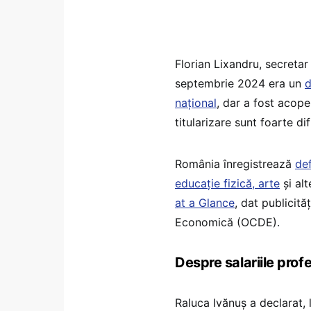
Florian Lixandru, secretar 
septembrie 2024 era un
d
național
, dar a fost acope
titularizare sunt foarte di
România înregistrează
def
educație fizică, arte
și alt
at a Glance
, dat publicit
Economică (OCDE).
Despre salariile profe
Raluca Ivănuș a declarat,