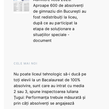
Aproape 600 de absolvenți
de gimnaziu din București au
fost redistribuiți la liceu,
după ce au participat la
etapa de soluționare a
situațiilor speciale -
document
CELE MAI NOI
Nu poate liceul tehnologic să-i ducă pe
toți elevii la un Bacalaureat de 100%
absolvire, sunt care au intrat cu media
2 sau 3, spune inspectoarea Iuliana
Țugui: Performanța trebuie măsurată și
prin câți absolvenți se angajează