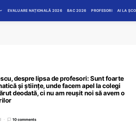
EVALUARE NAȚIONALĂ 2026
BAC 2026
PROFESORI
AI LA ȘC
scu, despre lipsa de profesori: Sunt foarte
matică și științe, unde facem apel la colegi
ărut deodată, ci nu am reușit noi să avem o
rilor
d
10 comments