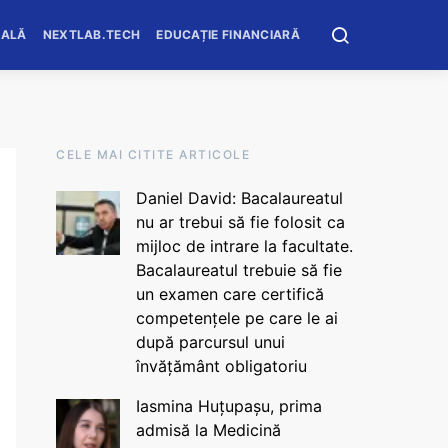
OALĂ
NEXTLAB.TECH
EDUCAȚIE FINANCIARĂ
CELE MAI CITITE ARTICOLE
Daniel David: Bacalaureatul
nu ar trebui să fie folosit ca
mijloc de intrare la facultate.
Bacalaureatul trebuie să fie
un examen care certifică
competențele pe care le ai
după parcursul unui
învățământ obligatoriu
Iasmina Huțupașu, prima
admisă la Medicină