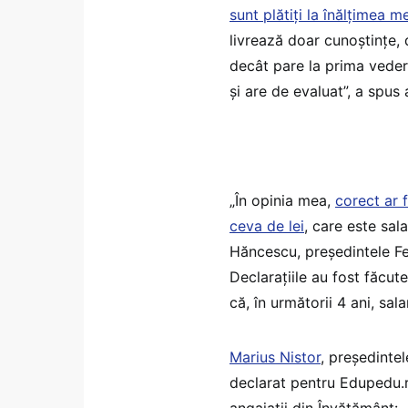
sunt plătiți la înălțimea 
livrează doar cunoștințe, 
decât pare la prima veder
și are de evaluat”, a spus
„În opinia mea,
corect ar 
ceva de lei
, care este sala
Hăncescu, președintele Fed
Declarațiile au fost făcut
că, în următorii 4 ani, sal
Marius Nistor
, președintel
declarat pentru Edupedu.ro
angajații din Învățământ: