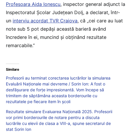
Profesoara Aida Ionescu
, inspector general adjunct la
Inspectoratul Școlar Județean Dolj, a declarat, într-
un
interviu acordat TVR Craiova
, că „cei care au luat
note sub 5 pot depăși această barieră având
încredere în ei, muncind și obținând rezultate
remarcabile.”
Similare
Profesorii au terminat corectarea lucrărilor la simularea
Evaluării Naționale mai devreme / Sorin Ion: A fost o
desfășurare de forțe impresionantă. Vom începe să
trimitem de săptămâna aceasta borderourile cu
rezultatele pe fiecare item în școli
Rezultate simulare Evaluarea Națională 2025. Profesorii
vor primi borderourile de notare pentru a discuta
lucrările cu elevii de clasa a VIII-a, spune secretarul de
stat Sorin Ion