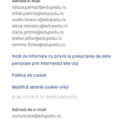
Adrese e-mail
raluca.pantazi@edupedu.ro
mihai.peticila@edupedu.ro
costin.ionescu@edupedu.ro
alexa.stanescu@edupedu.ro
diana.ghimisi@edupedu.ro
stefan.lefter@edupedu.ro
ramona.florea@edupedu.ro
Notă de informare cu privire la prelucrarea de date
personale prin intermediul site-ului
Politica de cookie
Modifică setarile cookie-urilor
PUBLICITATE ȘI PARTENERIATE
Adresă de e-mail
comunicare@edupedu.ro