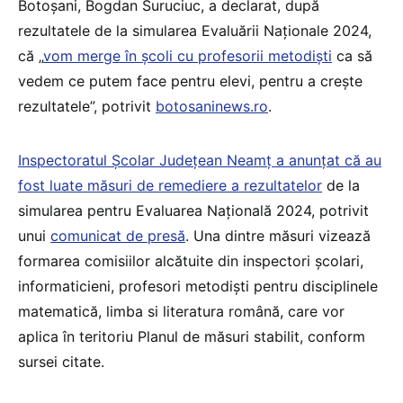
Botoșani, Bogdan Suruciuc, a declarat, după
rezultatele de la simularea Evaluării Naționale 2024,
că „
vom merge în școli cu profesorii metodiști
ca să
vedem ce putem face pentru elevi, pentru a crește
rezultatele”, potrivit
botosaninews.ro
.
Inspectoratul Școlar Județean Neamț a anunțat că au
fost luate măsuri de remediere a rezultatelor
de la
simularea pentru Evaluarea Națională 2024, potrivit
unui
comunicat de presă
. Una dintre măsuri vizează
formarea comisiilor alcătuite din inspectori şcolari,
informaticieni, profesori metodiști pentru disciplinele
matematică, limba si literatura română, care vor
aplica în teritoriu Planul de măsuri stabilit, conform
sursei citate.