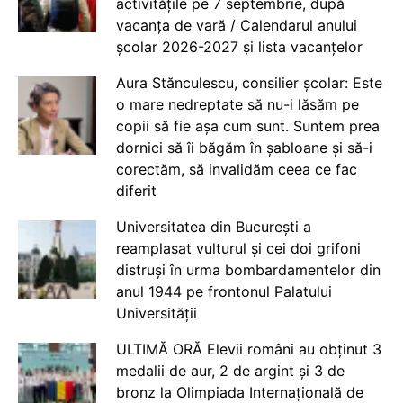
activitățile pe 7 septembrie, după
vacanța de vară / Calendarul anului
școlar 2026-2027 și lista vacanțelor
Aura Stănculescu, consilier școlar: Este
o mare nedreptate să nu-i lăsăm pe
copii să fie așa cum sunt. Suntem prea
dornici să îi băgăm în șabloane și să-i
corectăm, să invalidăm ceea ce fac
diferit
Universitatea din București a
reamplasat vulturul și cei doi grifoni
distruși în urma bombardamentelor din
anul 1944 pe frontonul Palatului
Universității
ULTIMĂ ORĂ Elevii români au obținut 3
medalii de aur, 2 de argint și 3 de
bronz la Olimpiada Internațională de