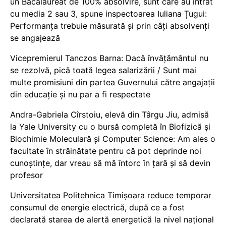
un Bacalaureat de 100% absolvire, sunt care au intrat
cu media 2 sau 3, spune inspectoarea Iuliana Țugui:
Performanța trebuie măsurată și prin câți absolvenți
se angajează
Vicepremierul Tanczos Barna: Dacă învățământul nu
se rezolvă, pică toată legea salarizării / Sunt mai
multe promisiuni din partea Guvernului către angajații
din educație și nu par a fi respectate
Andra-Gabriela Cîrstoiu, elevă din Târgu Jiu, admisă
la Yale University cu o bursă completă în Biofizică și
Biochimie Moleculară și Computer Science: Am ales o
facultate în străinătate pentru că pot deprinde noi
cunoștințe, dar vreau să mă întorc în țară și să devin
profesor
Universitatea Politehnica Timișoara reduce temporar
consumul de energie electrică, după ce a fost
declarată starea de alertă energetică la nivel național