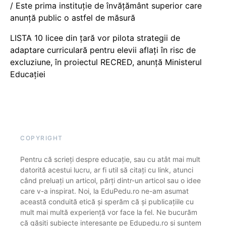
/ Este prima instituție de învățământ superior care
anunță public o astfel de măsură
LISTA 10 licee din țară vor pilota strategii de
adaptare curriculară pentru elevii aflați în risc de
excluziune, în proiectul RECRED, anunță Ministerul
Educației
COPYRIGHT
Pentru că scrieți despre educație, sau cu atât mai mult
datorită acestui lucru, ar fi util să citați cu link, atunci
când preluați un articol, părți dintr-un articol sau o idee
care v-a inspirat. Noi, la EduPedu.ro ne-am asumat
această conduită etică și sperăm că și publicațiile cu
mult mai multă experiență vor face la fel. Ne bucurăm
că găsiți subiecte interesante pe Edupedu.ro și suntem