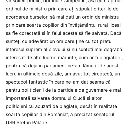
Vă solicit public, domnule Cîmpeanu, așa cum ați dat
ordinul de ministru prin care ați stipulat criteriile de
acordarea burselor, să mai dați un ordin de ministru
prin care soarta copiilor din învățământul rural liceal
să fie corectată și în felul acesta să fie salvată. Dacă
sunteți cu adevărat un om care ține cu tot prețul
interesul suprem al elevului și nu sunteți mai degrabă
interesat de alte lucruri mărunte, cum ar fi plagiatorii,
pentru că deja în parlament ne-am lămurit de acest
lucru în ultimele două zile, am avut tot circotecă, un
spectacol fantastic în care ne-am dat seama că
pentru politicienii de la partidele de guvernare e mai
importantă salvarea domnului Ciucă și altor
politicieni cu acuzați de plagiate, decât în realitate
soarta copiilor din România”, a precizat senatorul
USR Ștefan Pălărie.