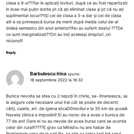
clasa a 9-a???Iar le aplicați lovituri, după ce au fost repartizați
în licee mai puțin dorite pt că ați eliminat clase și pt că nu ați
suplimentat locuri?!!Și cei de clasa a 5-a dar și cei de clasa
a9-a sa primească bursa de merit după media celui de-al
doilea semestru din anul anterior!!Nu au suferit destul ???De
ce sunt marginalizați??Ori au toți aceleași drepturi ,ori
niciunul!!
Reply
Barbulescu Irina
spune:
18 septembrie 2022 la 16:32
Bunica nevoita sa stea cu 2 nepoți în chirie, sa– ihraneasca, sa
le asigure cele necesare unui trai cât se poate de decent(
cărți, caiete, art. de igiena etcaD0miciliul e la 35 km de școală
Naveta zilnica e imposibil! Ei au noroc de a avea o bunica de
77 de ani! Oare ei nu au nevoie de acea bursa care se acorda
celor din rural!!????E grav ca Ministru nu are habar de
Problemele celui.de la sat! Ba, sa știe ca talpa tarii tot satul