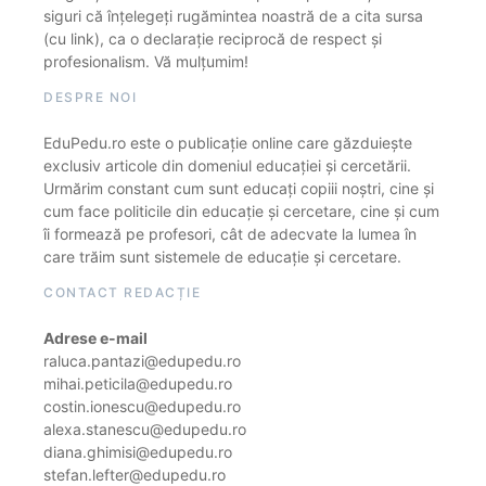
siguri că înțelegeți rugămintea noastră de a cita sursa
(cu link), ca o declarație reciprocă de respect și
profesionalism. Vă mulțumim!
DESPRE NOI
EduPedu.ro este o publicație online care găzduiește
exclusiv articole din domeniul educației și cercetării.
Urmărim constant cum sunt educați copiii noștri, cine și
cum face politicile din educație și cercetare, cine și cum
îi formează pe profesori, cât de adecvate la lumea în
care trăim sunt sistemele de educație și cercetare.
CONTACT REDACȚIE
Adrese e-mail
raluca.pantazi@edupedu.ro
mihai.peticila@edupedu.ro
costin.ionescu@edupedu.ro
alexa.stanescu@edupedu.ro
diana.ghimisi@edupedu.ro
stefan.lefter@edupedu.ro